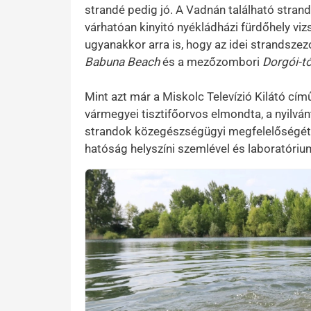
strandé pedig jó. A Vadnán található strand
várhatóan kinyitó nyékládházi fürdőhely viz
ugyanakkor arra is, hogy az idei strandsze
Babuna Beach
és a mezőzombori
Dorgói-t
Mint azt már a Miskolc Televízió Kilátó c
vármegyei tisztifőorvos elmondta, a nyilvá
strandok közegészségügyi megfelelőségét a
hatóság helyszíni szemlével és laboratórium
Preview Image