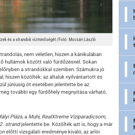
izek és a strandok vízminőségét /Fotó: Mocsári László
trandolás, nem véletlen, hiszen a kánikulában
ítő hullámok között való fürdőzésnél. Sokan
k előnyben a strandokkal szemben. Számukra jó
, hiszen közölték: az általuk nyilvántartott és
ül júniusig öt esetében jelentette be az
 még további egy fürdőhely megnyitása várható.
lyi Plázs
, a
Muhi, RealXtreme Víziparadicsom
,
2. strand
jelentette be. Közölték azt is, hogy a már
n előtti vizsgálati eredménye kiváló, az arlói