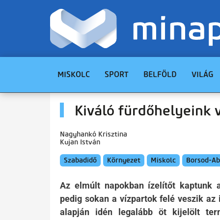
MISKOLC
SPORT
BELFÖLD
VILÁG
Kiváló fürdőhelyeink
Nagyhankó Krisztina
Kujan István
Szabadidő
Környezet
Miskolc
Borsod-Ab
Az elmúlt napokban ízelítőt kaptunk 
pedig sokan a vízpartok felé veszik az
alapján idén legalább öt kijelölt te