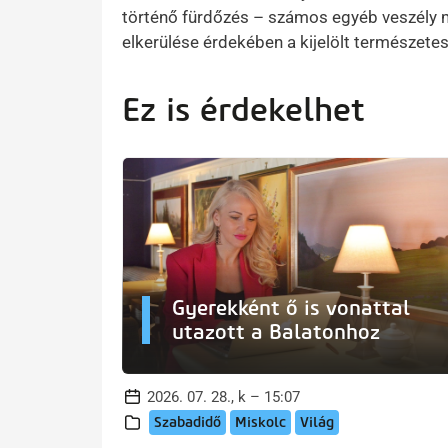
történő fürdőzés – számos egyéb veszély me
elkerülése érdekében a kijelölt természetes
Ez is érdekelhet
Gyerekként ő is vonattal
utazott a Balatonhoz
2026. 07. 28., k – 15:07
Szabadidő
Miskolc
Világ