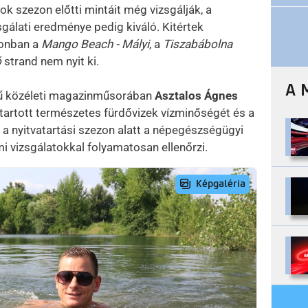
ok szezon előtti mintáit még vizsgálják, a
sgálati eredménye pedig kiváló. Kitértek
zonban a
Mango Beach - Mályi
, a
Tiszabábolna
ó
strand nem nyit ki.
A 
ímű közéleti magazinműsorában
Asztalos Ágnes
ntartott természetes fürdővizek vízminőségét és a
 nyitvatartási szezon alatt a népegészségügyi
i vizsgálatokkal folyamatosan ellenőrzi.