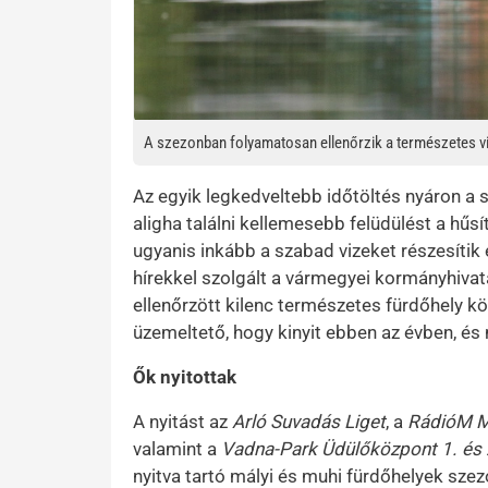
A szezonban folyamatosan ellenőrzik a természetes v
Az egyik legkedveltebb időtöltés nyáron a s
aligha találni kellemesebb felüdülést a hűs
ugyanis inkább a szabad vizeket részesíti
hírekkel szolgált a vármegyei kormányhivatal
ellenőrzött kilenc természetes fürdőhely köz
üzemeltető, hogy kinyit ebben az évben, és
Ők nyitottak
A nyitást az
Arló Suvadás Liget
, a
RádióM Má
valamint a
Vadna-Park Üdülőközpont 1. és 
nyitva tartó mályi és muhi fürdőhelyek szezo