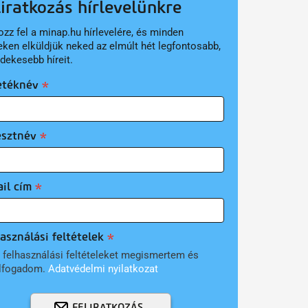
liratkozás hírlevelünkre
ozz fel a minap.hu hírlevelére, és minden
eken elküldjük neked az elmúlt hét legfontosabb,
rdekesebb híreit.
etéknév
esztnév
il cím
asználási feltételek
 felhasználási feltételeket megismertem és
lfogadom.
Adatvédelmi nyilatkozat
FELIRATKOZÁS