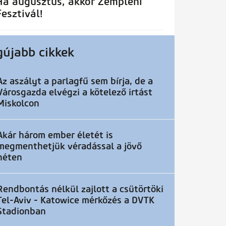
Ha augusztus, akkor Zempléni
Fesztivál!
gújabb cikkek
Az aszályt a parlagfű sem bírja, de a
Városgazda elvégzi a kötelező irtást
Miskolcon
Akár három ember életét is
megmenthetjük véradással a jövő
héten
Rendbontás nélkül zajlott a csütörtöki
Tel-Aviv - Katowice mérkőzés a DVTK
Stadionban