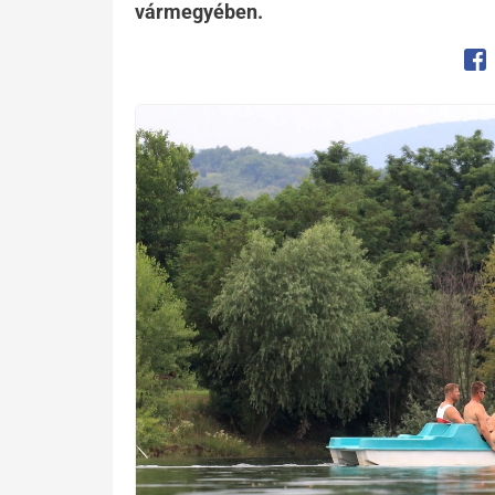
vármegyében.
Op
Kép