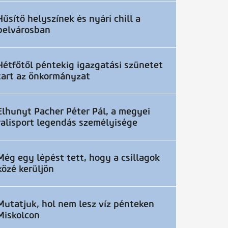
Hűsítő helyszínek és nyári chill a
belvárosban
Hétfőtől péntekig igazgatási szünetet
tart az önkormányzat
Elhunyt Pacher Péter Pál, a megyei
ralisport legendás személyisége
Még egy lépést tett, hogy a csillagok
közé kerüljön
Mutatjuk, hol nem lesz víz pénteken
Miskolcon