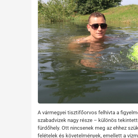
A vármegyei tisztifőorvos felhívta a figyel
szabadvizek nagy része – különös tekintett
fürdőhely. Ott nincsenek meg az ehhez szü
felételek és követelmények, emellett a víz