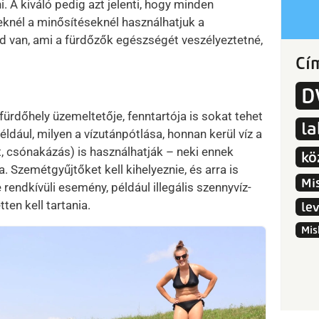
. A kiváló pedig azt jelenti, hogy minden
eknél a minősítéseknél használhatjuk a
d van, ami a fürdőzők egészségét veszélyeztetné,
Cí
D
fürdőhely üzemeltetője, fenntartója is sokat tehet
l
ldául, milyen a vízutánpótlása, honnan kerül víz a
t, csónakázás) is használhatják – neki ennek
kö
. Szemétgyűjtőket kell kihelyeznie, és arra is
Mi
 rendkívüli esemény, például illegális szennyvíz-
ten kell tartania.
le
Mis