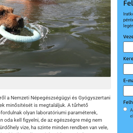
Fe
Iratk
pént
legé
Vez
Ker
E-ma
éről a Nemzeti Népegészségügyi és Gyógyszertani
Felh
ek minősítését is megtaláljuk. A tűrhető
A
lőfordulnak olyan laboratóriumi paraméterek,
e
an oda kell figyelni, de az egészségre még nem
ürdőhely vize, ha szinte minden rendben van vele,