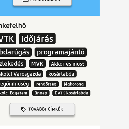
mkefelhő
VTK
időjárás
abdarúgás
programajánló
zlekedés
MVK
Akkor és most
skolci Városgazda
kosárlabda
vegőminőség
rendőrség
jégkorong
kolci Egyetem
ünnep
DVTK kosárlabda
TOVÁBBI CÍMKÉK