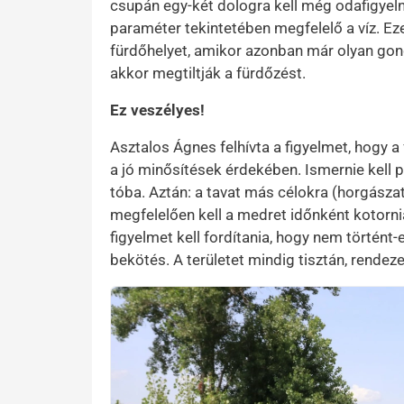
csupán egy-két dologra kell még odafigyelni
paraméter tekintetében megfelelő a víz. Ez
fürdőhelyet, amikor azonban már olyan gon
akkor megtiltják a fürdőzést.
Ez veszélyes!
Asztalos Ágnes felhívta a figyelmet, hogy a 
a jó minősítések érdekében. Ismernie kell pé
tóba. Aztán: a tavat más célokra (horgásza
megfelelően kell a medret időnként kotornia
figyelmet kell fordítania, hogy nem történt-e
bekötés. A területet mindig tisztán, rendezet
Kép