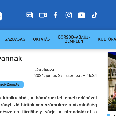
BORSOD-ABAÚJ-
GAZDASÁG
OKTATÁS
KULTÚR
ZEMPLÉN
 vannak
Létrehozva
2024. június 29., szombat – 16:24
aúj-Zemplén
a kánikulából, a hőmérséklet emelkedésével
 irányt. Jó hírünk van számukra: a vízminőség
rmészetes fürdőhely várja a strandolókat a