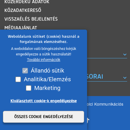
KÖZÉRDEKŰ ADATOK
KÖZADATKERESŐ
VISSZAÉLÉS BEJELENTÉS
MÉDIAAJÁNLAT
OLDALTÉRKÉP
Weboldalunk sütiket (cookie) használ a
forgalmának elemzéséhez.
A weboldalon való böngészéshez kérjük
ROVATOK
engedélyezze a sütik használatát!
További információk
Állandó sütik
A MISKOLC TV KORÁBBI MŰSORAI
Analitika/Elemzés
Marketing
Kiválasztott cookie-k engedélyezése
Minden jog fenntartva 2026 © MIKOM Miskolci Kommunikációs
Nonprofit Kft.
Withdraw consent
ÖSSZES COOKIE ENGEDÉLYEZÉSE