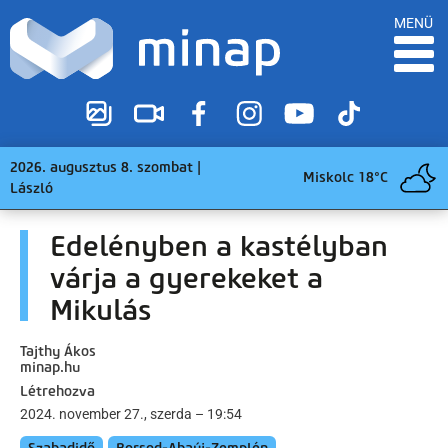
MENÜ
2026. augusztus 8. szombat |
Miskolc 18°C
László
Edelényben a kastélyban
várja a gyerekeket a
Mikulás
Tajthy Ákos
minap.hu
Létrehozva
2024. november 27., szerda – 19:54