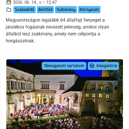
2026. 06. 14., v – 12:47
Szabadidő
Belföld
Tudomány
Környezet
Magyarországon legalább 64 állatfajt fenyeget a
járulékos fogásnak nevezett jelenség, amikor olyan
állatból lesz zsákmány, amely nem célpontja a
horgászatnak.
Képgaléria
Támogatott tartalom