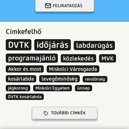
FELIRATKOZÁS
Címkefelhő
DVTK
időjárás
labdarúgás
programajánló
közlekedés
MVK
Akkor és most
Miskolci Városgazda
kosárlabda
levegőminőség
rendőrség
jégkorong
Miskolci Egyetem
ünnep
DVTK kosárlabda
TOVÁBBI CÍMKÉK