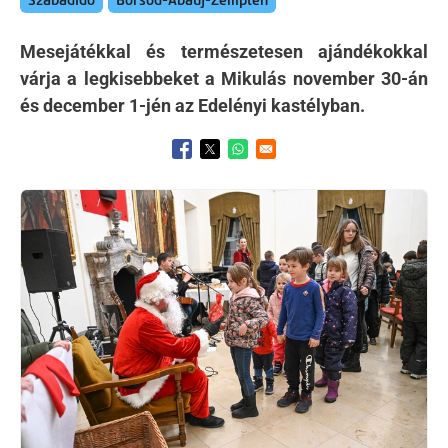
Szabadidő
Borsod-Abaúj-Zemplén
Mesejátékkal és természetesen ajándékokkal
várja a legkisebbeket a Mikulás november 30-án
és december 1-jén az Edelényi kastélyban.
Opens in a new window
Opens in a new window
Opens in a new window
Kép