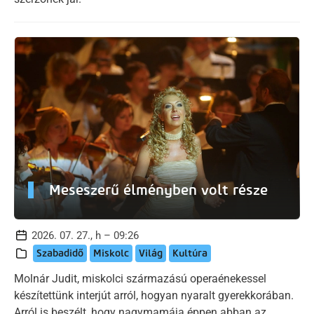
Meseszerű élményben volt része
2026. 07. 27., h – 09:26
Szabadidő
Miskolc
Világ
Kultúra
Molnár Judit, miskolci származású operaénekessel
készítettünk interjút arról, hogyan nyaralt gyerekkorában.
Arról is beszélt, hogy nagymamája éppen abban az