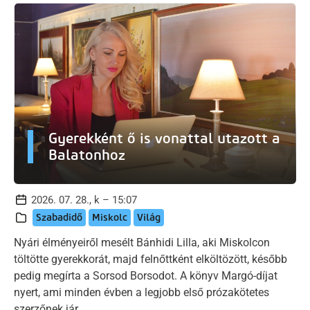
Gyerekként ő is vonattal utazott a
Balatonhoz
2026. 07. 28., k – 15:07
Szabadidő
Miskolc
Világ
Nyári élményeiről mesélt Bánhidi Lilla, aki Miskolcon
töltötte gyerekkorát, majd felnőttként elköltözött, később
pedig megírta a Sorsod Borsodot. A könyv Margó-díjat
nyert, ami minden évben a legjobb első prózakötetes
szerzőnek jár.