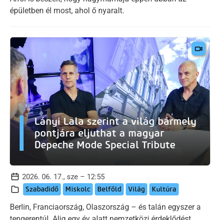
épületben él most, ahol ő nyaralt.
Lányi Lala szerint a világ bármely
pontjára eljuthat a magyar
Depeche Mode Special Tribute
2026. 06. 17., sze – 12:55
Szabadidő
Miskolc
Belföld
Világ
Kultúra
Berlin, Franciaország, Olaszország – és talán egyszer a
tengerentúl. Alig egy év alatt nemzetközi érdeklődést