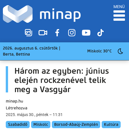
MENÜ
2026. augusztus 6. csütörtök |
Miskolc 30°C
Berta, Bettina
Három az egyben: június
elején rockzenével telik
meg a Vasgyár
minap.hu
Létrehozva
2025. május 30., péntek – 11:31
Szabadidő
Miskolc
Borsod-Abaúj-Zemplén
Kultúra