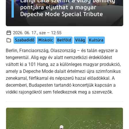
Lányi Lala szerint a világ bármely
pontjára eljuthat a magyar
Depeche Mode Special Tribute
2026. 06. 17., sze – 12:55
Szabadidő
Miskolc
Belföld
Világ
Kultúra
Berlin, Franciaország, Olaszország – és talán egyszer a
tengerentúl. Alig egy év alatt nemzetközi érdeklődést
váltott ki a 101 Hang, az a különleges magyar produkció,
amely a Depeche Mode dalait értelmezi újra szimfonikus
zenekarral, férfikarral és népszerű hazai előadókkal. A
decemberi, Budapesten tartandó koncertjük kapcsán a
vidéki rajongókról sem feledkeznek meg a szervezők.