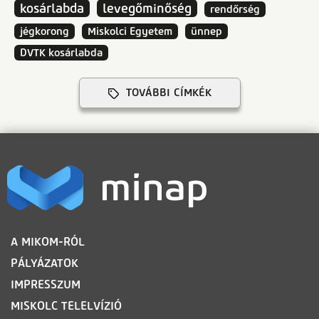
kosárlabda
levegőminőség
rendőrség
jégkorong
Miskolci Egyetem
ünnep
DVTK kosárlabda
TOVÁBBI CÍMKÉK
LÁBLÉC
A MIKOM-RÓL
PÁLYÁZATOK
IMPRESSZUM
MISKOLC TELELVÍZIÓ