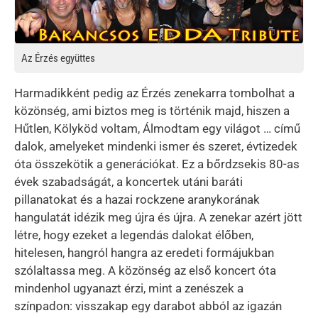
Az Érzés együttes
Harmadikként pedig az Érzés zenekarra tombolhat a
közönség, ami biztos meg is történik majd, hiszen a
Hűtlen, Kölyköd voltam, Álmodtam egy világot … című
dalok, amelyeket mindenki ismer és szeret, évtizedek
óta összekötik a generációkat. Ez a bőrdzsekis 80-as
évek szabadságát, a koncertek utáni baráti
pillanatokat és a hazai rockzene aranykorának
hangulatát idézik meg újra és újra. A zenekar azért jött
létre, hogy ezeket a legendás dalokat élőben,
hitelesen, hangról hangra az eredeti formájukban
szólaltassa meg. A közönség az első koncert óta
mindenhol ugyanazt érzi, mint a zenészek a
színpadon: visszakap egy darabot abból az igazán