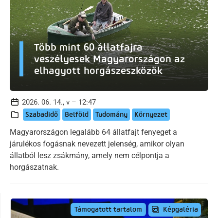
Több mint 60 állatfajra
veszélyesek Magyarországon az
elhagyott horgászeszközök
2026. 06. 14., v – 12:47
Szabadidő
Belföld
Tudomány
Környezet
Magyarországon legalább 64 állatfajt fenyeget a
járulékos fogásnak nevezett jelenség, amikor olyan
állatból lesz zsákmány, amely nem célpontja a
horgászatnak.
Képgaléria
Támogatott tartalom