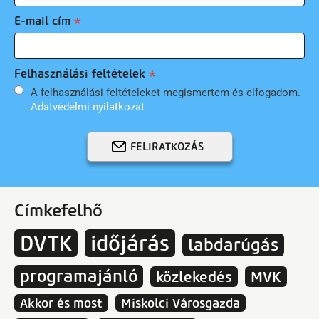
E-mail cím
Felhasználási feltételek
A felhasználási feltételeket megismertem és elfogadom.
Adatvédelmi nyilatkozat
FELIRATKOZÁS
Címkefelhő
DVTK
időjárás
labdarúgás
programajánló
közlekedés
MVK
Akkor és most
Miskolci Városgazda