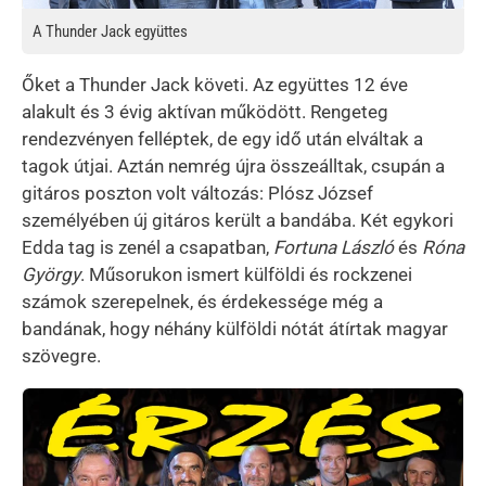
A Thunder Jack együttes
Őket a Thunder Jack követi. Az együttes 12 éve
alakult és 3 évig aktívan működött. Rengeteg
rendezvényen felléptek, de egy idő után elváltak a
tagok útjai. Aztán nemrég újra összeálltak, csupán a
gitáros poszton volt változás: Plósz József
személyében új gitáros került a bandába. Két egykori
Edda tag is zenél a csapatban,
Fortuna László
és
Róna
György
. Műsorukon ismert külföldi és rockzenei
számok szerepelnek, és érdekessége még a
bandának, hogy néhány külföldi nótát átírtak magyar
szövegre.
Kép