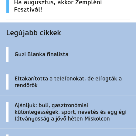
Ha augusztus, akkor Zempléni
Fesztivál!
Legújabb cikkek
Guzi Blanka finalista
Eltakarította a telefonokat, de elfogták a
rendőrök
Ajánljuk: buli, gasztronómiai
különlegességek, sport, nevetés és egy égi
látványosság a jövő héten Miskolcon