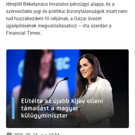
létrejött Béketanács hivatalos pénzügyi alapja, és a
szerveződés jogi és politikai bizonytalanságok miatt nem
tud hozzákezdeni fő céljának, a Gázai övezet
újjáépítésének megvalósításához – írta szerdán a
Financial Times.
Elítélte az újabb Kijev elleni
támadást a magyar
külügyminiszter
2026. 05. 24., v – 14:54