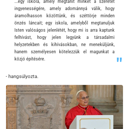
...egy iskola, amely megtanít minket a szeretet
ingyenességére, amely adománnyá válik, hogy
áramolhasson közöttünk, és széttörje minden
önzés láncait; egy iskola, amelyből megtanuljuk
Isten valóságos jelenlétét, hogy mi is arra kaptunk
felhívást, hogy jelen legyünk a társadalmi
helyzetekben és kihívásokban, ne meneküljünk,
hanem személyesen kötelezzük el magunkat a
közjó építésére.
- hangsúlyozta.
Kép