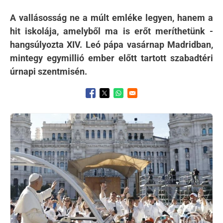
A vallásosság ne a múlt emléke legyen, hanem a
hit iskolája, amelyből ma is erőt meríthetünk -
hangsúlyozta XIV. Leó pápa vasárnap Madridban,
mintegy egymillió ember előtt tartott szabadtéri
úrnapi szentmisén.
Opens in a new window
Opens in a new window
Opens in a new window
Kép