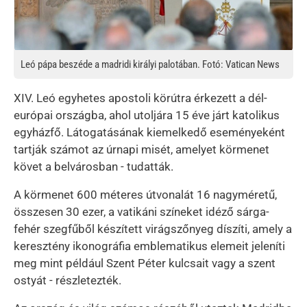
Leó pápa beszéde a madridi királyi palotában. Fotó: Vatican News
XIV. Leó egyhetes apostoli körútra érkezett a dél-
európai országba, ahol utoljára 15 éve járt katolikus
egyházfő. Látogatásának kiemelkedő eseményeként
tartják számot az úrnapi misét, amelyet körmenet
követ a belvárosban - tudatták.
A körmenet 600 méteres útvonalát 16 nagyméretű,
összesen 30 ezer, a vatikáni színeket idéző sárga-
fehér szegfűből készített virágszőnyeg díszíti, amely a
keresztény ikonográfia emblematikus elemeit jeleníti
meg mint például Szent Péter kulcsait vagy a szent
ostyát - részletezték.