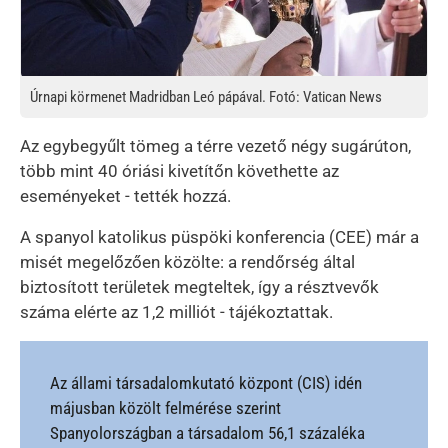
Úrnapi körmenet Madridban Leó pápával. Fotó: Vatican News
Az egybegyűlt tömeg a térre vezető négy sugárúton,
több mint 40 óriási kivetítőn követhette az
eseményeket - tették hozzá.
A spanyol katolikus püspöki konferencia (CEE) már a
misét megelőzően közölte: a rendőrség által
biztosított területek megteltek, így a résztvevők
száma elérte az 1,2 milliót - tájékoztattak.
Az állami társadalomkutató központ (CIS) idén
májusban közölt felmérése szerint
Spanyolországban a társadalom 56,1 százaléka