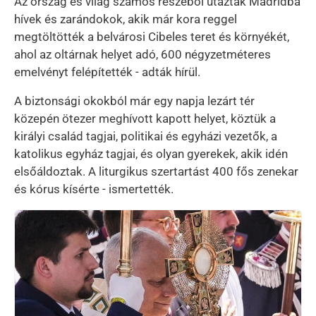
Az ország és világ számos részéből utaztak Madridba
hívek és zarándokok, akik már kora reggel
megtöltötték a belvárosi Cibeles teret és környékét,
ahol az oltárnak helyet adó, 600 négyzetméteres
emelvényt felépítették - adták hírül.
A biztonsági okokból már egy napja lezárt tér
közepén ötezer meghívott kapott helyet, köztük a
királyi család tagjai, politikai és egyházi vezetők, a
katolikus egyház tagjai, és olyan gyerekek, akik idén
elsőáldoztak. A liturgikus szertartást 400 fős zenekar
és kórus kísérte - ismertették.
Kép