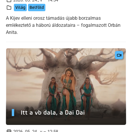
Világ
Belföld
A Kijev elleni orosz támadás újabb borzalmas
emlékeztető a háború áldozataira – fogalmazott Orbán
Anita.
Itt a vb dala, a Dai Dai
2026. 05. 24., v – 12:58