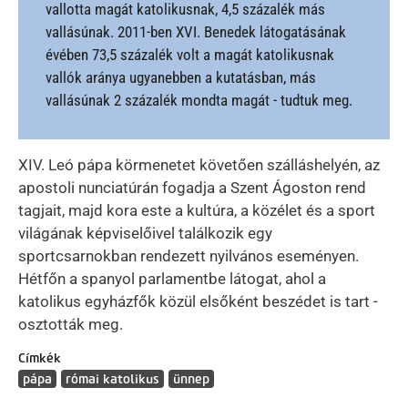
vallotta magát katolikusnak, 4,5 százalék más
vallásúnak. 2011-ben XVI. Benedek látogatásának
évében 73,5 százalék volt a magát katolikusnak
vallók aránya ugyanebben a kutatásban, más
vallásúnak 2 százalék mondta magát - tudtuk meg.
XIV. Leó pápa körmenetet követően szálláshelyén, az
apostoli nunciatúrán fogadja a Szent Ágoston rend
tagjait, majd kora este a kultúra, a közélet és a sport
világának képviselőivel találkozik egy
sportcsarnokban rendezett nyilvános eseményen.
Hétfőn a spanyol parlamentbe látogat, ahol a
katolikus egyházfők közül elsőként beszédet is tart -
osztották meg.
Címkék
pápa
római katolikus
ünnep