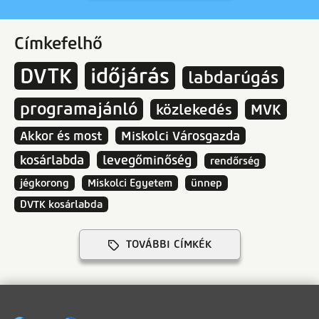
Címkefelhő
DVTK
időjárás
labdarúgás
programajánló
közlekedés
MVK
Akkor és most
Miskolci Városgazda
kosárlabda
levegőminőség
rendőrség
jégkorong
Miskolci Egyetem
ünnep
DVTK kosárlabda
TOVÁBBI CÍMKÉK