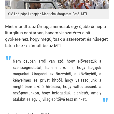
XIV. Leó pápa Úrnapján Madridba látogatott. Fotó: MTI
Mint mondta, az Úrnapja nemcsak egy újabb ünnep a
liturgikus naptárban, hanem visszatérés a hit
gyökereihez, hogy megújítsák a szeretetet és hűséget
Isten felé - számolt be az MTI.
Nem csupán arról van szó, hogy elővesszük a
szentségmutatót, hanem arról is, hogy hagyjuk
magunkat kiragadni az önzésből, a közönyből, a
kényelmes és privát hitből, hogy válaszoljunk a
megtérésre szóló hívására, hogy változtassunk a
nézőpontunkon, hogy befogadjuk jelenlétét, amely
átalakít és egy új világ építőivé tesz minket.