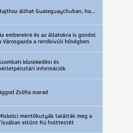
Rajthoz állhat Gualeguaychuban, ha...
Az emberekre és az állatokra is gondol
a Városgazda a rendkívüli hőségben
Szombati közlekedési és
bérletpénztári információk
Aggod Zsófia marad
Miskolci mentőkutyák találták meg a
Tiszában eltűnt fiú holttestét