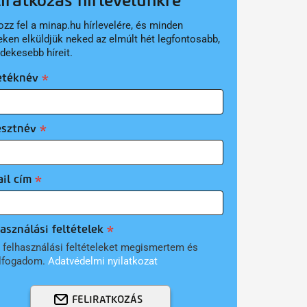
liratkozás hírlevelünkre
ozz fel a minap.hu hírlevelére, és minden
eken elküldjük neked az elmúlt hét legfontosabb,
rdekesebb híreit.
etéknév
esztnév
il cím
asználási feltételek
 felhasználási feltételeket megismertem és
lfogadom.
Adatvédelmi nyilatkozat
FELIRATKOZÁS