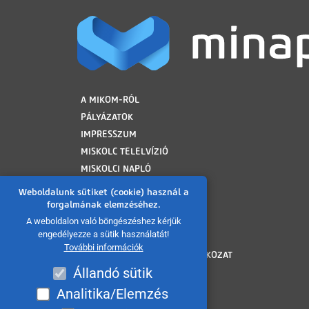
LÁBLÉC
A MIKOM-RÓL
PÁLYÁZATOK
IMPRESSZUM
MISKOLC TELELVÍZIÓ
MISKOLCI NAPLÓ
MINAP ARCHÍVUM
Weboldalunk sütiket (cookie) használ a
FELHASZNÁLÁSI FELTÉTELEK
forgalmának elemzéséhez.
ADATVÉDELMI TÁJÉKOZTATÓ
A weboldalon való böngészéshez kérjük
engedélyezze a sütik használatát!
SÜTI TÁJÉKOZTATÓ
További információk
AKADÁLYMENTESÍTÉSI NYILATKOZAT
Állandó sütik
KÖZÉRDEKŰ ADATOK
KÖZADATKERESŐ
Analitika/Elemzés
VISSZAÉLÉS BEJELENTÉS