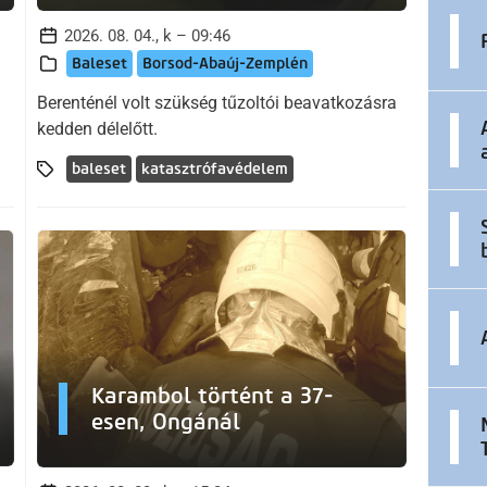
2026. 08. 04., k – 09:46
Baleset
Borsod-Abaúj-Zemplén
Berenténél volt szükség tűzoltói beavatkozásra
kedden délelőtt.
baleset
katasztrófavédelem
Karambol történt a 37-
esen, Ongánál