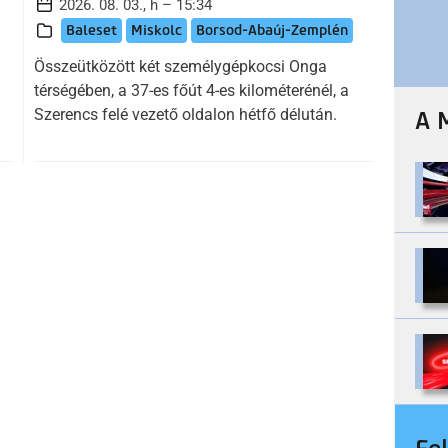
2026. 08. 03., h – 15:34
Baleset
Miskolc
Borsod-Abaúj-Zemplén
Összeütközött két személygépkocsi Onga
térségében, a 37-es főút 4-es kilométerénél, a
Szerencs felé vezető oldalon hétfő délután.
A 