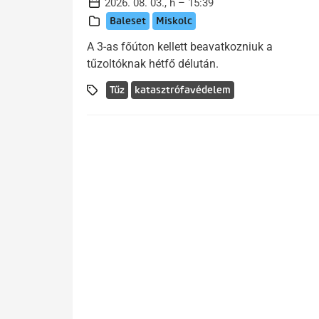
2026. 08. 03., h – 15:39
Baleset
Miskolc
A 3-as főúton kellett beavatkozniuk a
tűzoltóknak hétfő délután.
Tűz
katasztrófavédelem