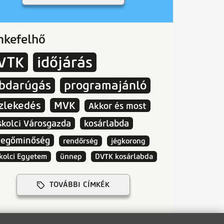
mkefelhő
VTK
időjárás
abdarúgás
programajánló
zlekedés
MVK
Akkor és most
skolci Városgazda
kosárlabda
vegőminőség
rendőrség
jégkorong
kolci Egyetem
ünnep
DVTK kosárlabda
TOVÁBBI CÍMKÉK