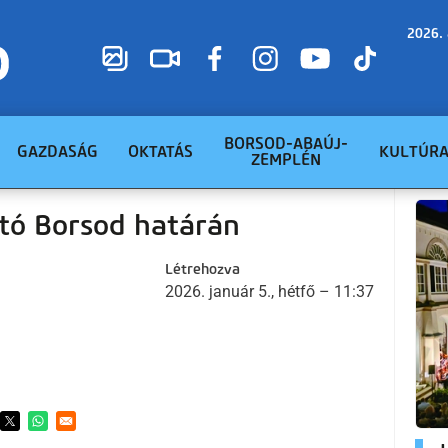
2026. 
BORSOD-ABAÚJ-
GAZDASÁG
OKTATÁS
KULTÚR
ZEMPLÉN
utó Borsod határán
Létrehozva
2026. január 5., hétfő – 11:37
ens in a new window
Opens in a new window
Opens in a new window