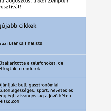
Ha augusztus, akkor Zempléni
Fesztivál!
gújabb cikkek
Guzi Blanka finalista
Eltakarította a telefonokat, de
elfogták a rendőrök
Ajánljuk: buli, gasztronómiai
különlegességek, sport, nevetés és
egy égi látványosság a jövő héten
Miskolcon