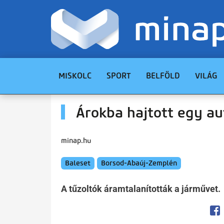
MISKOLC
SPORT
BELFÖLD
VILÁG
Árokba hajtott egy a
minap.hu
Baleset
Borsod-Abaúj-Zemplén
A tűzoltók áramtalanították a járművet.
Op