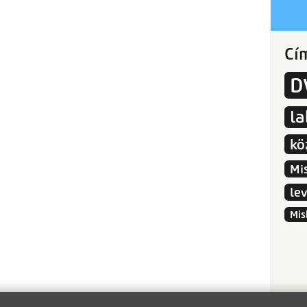
Cí
D
l
kö
Mi
le
Mis