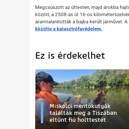
Megcsúszott az úttesten, majd árokba haj
között, a 2508-as út 16-os kilométerszelvén
áramtalanították a bajba került járművet. A
közölte a katasztrófavédelem.
Ez is érdekelhet
Miskolci mentőkutyák
találták meg a Tiszában
eltűnt fiú holttestét