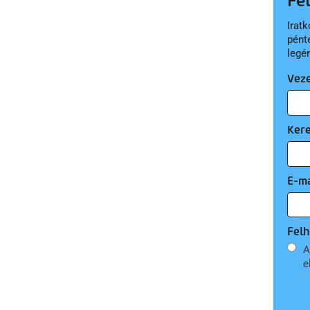
Fe
Iratk
pént
legé
Vez
Ker
E-ma
Felh
A
e