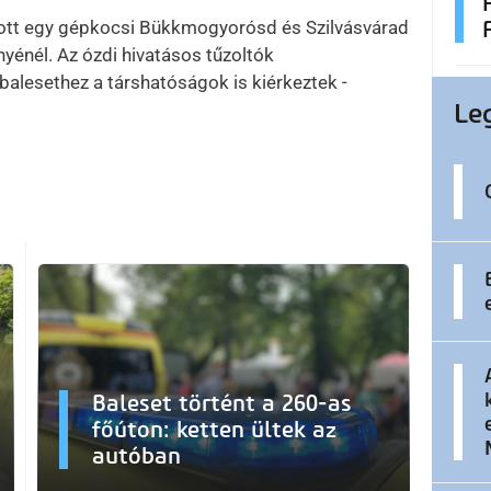
tott egy gépkocsi Bükkmogyorósd és Szilvásvárad
yénél. Az ózdi hivatásos tűzoltók
 balesethez a társhatóságok is kiérkeztek -
Le
Baleset történt a 260-as
főúton: ketten ültek az
autóban