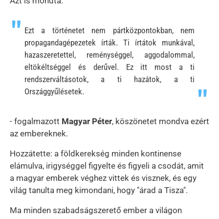
Azt is mondta:
Ezt a történetet nem pártközpontokban, nem
propagandagépezetek írták. Ti írtátok munkával,
hazaszeretettel, reménységgel, aggodalommal,
eltökéltséggel és derűvel. Ez itt most a ti
rendszerváltásotok, a ti hazátok, a ti
Országgyűlésetek.
- fogalmazott
Magyar Péter
, köszönetet mondva ezért
az embereknek.
Hozzátette: a földkerekség minden kontinense
elámulva, irigységgel figyelte és figyeli a csodát, amit
a magyar emberek véghez vittek és visznek, és egy
világ tanulta meg kimondani, hogy "árad a Tisza".
Ma minden szabadságszerető ember a világon