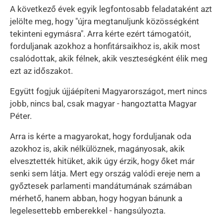
A következő évek egyik legfontosabb feladataként azt
jelölte meg, hogy "újra megtanuljunk közösségként
tekinteni egymásra". Arra kérte ezért támogatóit,
forduljanak azokhoz a honfitársaikhoz is, akik most
csalódottak, akik félnek, akik veszteségként élik meg
ezt az időszakot.
Együtt fogjuk újjáépíteni Magyarországot, mert nincs
jobb, nincs bal, csak magyar - hangoztatta Magyar
Péter.
Arra is kérte a magyarokat, hogy forduljanak oda
azokhoz is, akik nélkülöznek, magányosak, akik
elvesztették hitüket, akik úgy érzik, hogy őket már
senki sem látja. Mert egy ország valódi ereje nem a
győztesek parlamenti mandátumának számában
mérhető, hanem abban, hogy hogyan bánunk a
legelesettebb emberekkel - hangsúlyozta.