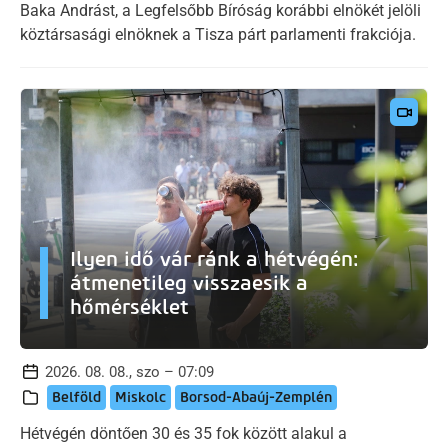
Baka Andrást, a Legfelsőbb Bíróság korábbi elnökét jelöli
köztársasági elnöknek a Tisza párt parlamenti frakciója.
Ilyen idő vár ránk a hétvégén:
átmenetileg visszaesik a
hőmérséklet
2026. 08. 08., szo – 07:09
Belföld
Miskolc
Borsod-Abaúj-Zemplén
Hétvégén döntően 30 és 35 fok között alakul a