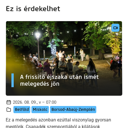
Ez is érdekelhet
A frissítő éjszaka után ismét
melegedés jön
2026. 08. 09., v – 07:00
Belföld
Miskolc
Borsod-Abaúj-Zemplén
Ez a melegedés azonban ezúttal viszonylag gyorsan
megtörik. Csapadék szempontjából a kilátások