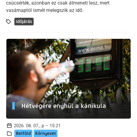
csúcsérték, azonban ez csak átmeneti lesz, mert
vasárnaptól ismét melegszik az idő.
időjárás
Hétvégére enyhül a kánikula
2026. 08. 07., p – 15:21
Belföld
Környezet