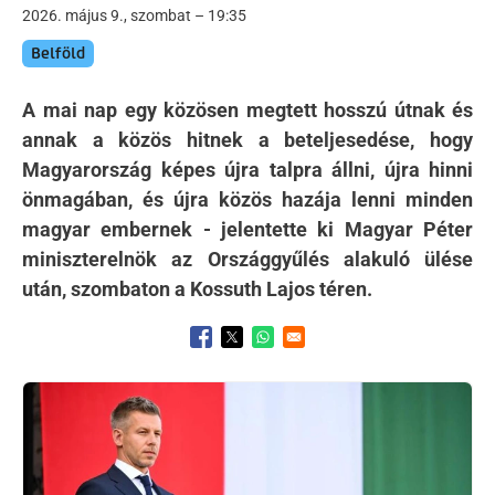
2026. május 9., szombat – 19:35
Belföld
A mai nap egy közösen megtett hosszú útnak és
annak a közös hitnek a beteljesedése, hogy
Magyarország képes újra talpra állni, újra hinni
önmagában, és újra közös hazája lenni minden
magyar embernek - jelentette ki Magyar Péter
miniszterelnök az Országgyűlés alakuló ülése
után, szombaton a Kossuth Lajos téren.
Opens in a new window
Opens in a new window
Opens in a new window
Kép