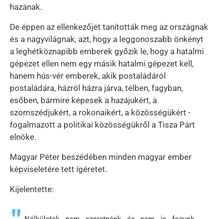
hazának.
De éppen az ellenkezőjét tanították meg az országnak
és a nagyvilágnak, azt, hogy a leggonoszabb önkényt
a leghétköznapibb emberek győzik le, hogy a hatalmi
gépezet ellen nem egy másik hatalmi gépezet kell,
hanem hús-vér emberek, akik postaládáról
postaládára, házról házra járva, télben, fagyban,
esőben, bármire képesek a hazájukért, a
szomszédjukért, a rokonaikért, a közösségükért -
fogalmazott a politikai közösségükről a Tisza Párt
elnöke.
Magyar Péter beszédében minden magyar ember
képviseletére tett ígéretet.
Kijelentette:
Nélkületek nem szeretnénk és nem is fogunk