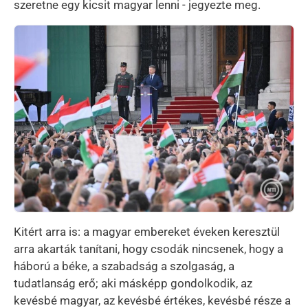
szeretne egy kicsit magyar lenni - jegyezte meg.
Kép
Kitért arra is: a magyar embereket éveken keresztül
arra akarták tanítani, hogy csodák nincsenek, hogy a
háború a béke, a szabadság a szolgaság, a
tudatlanság erő; aki másképp gondolkodik, az
kevésbé magyar, az kevésbé értékes, kevésbé része a