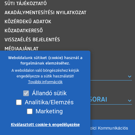
SÜTI TÁJÉKOZTATÓ
AKADÁLYMENTESÍTÉSI NYILATKOZAT
KÖZÉRDEKŰ ADATOK
KÖZADATKERESŐ
VISSZAÉLÉS BEJELENTÉS
MÉDIAAJÁNLAT
OLDALTÉRKÉP
Weboldalunk sütiket (cookie) használ a
forgalmának elemzéséhez.
A weboldalon való böngészéshez kérjük
ROVATOK
engedélyezze a sütik használatát!
További információk
Állandó sütik
A MISKOLC TV KORÁBBI MŰSORAI
Analitika/Elemzés
Marketing
Kiválasztott cookie-k engedélyezése
Minden jog fenntartva 2026 © MIKOM Miskolci Kommunikációs
Nonprofit Kft.
Withdraw consent