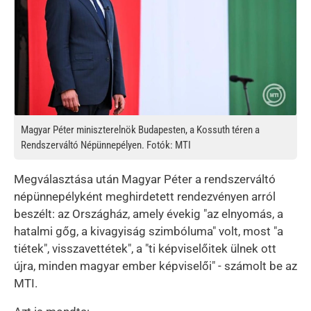
Magyar Péter miniszterelnök Budapesten, a Kossuth téren a
Rendszerváltó Népünnepélyen. Fotók: MTI
Megválasztása után Magyar Péter a rendszerváltó
népünnepélyként meghirdetett rendezvényen arról
beszélt: az Országház, amely évekig "az elnyomás, a
hatalmi gőg, a kivagyiság szimbóluma" volt, most "a
tiétek", visszavettétek", a "ti képviselőitek ülnek ott
újra, minden magyar ember képviselői" - számolt be az
MTI.