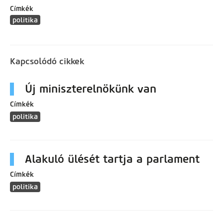
Címkék
politika
Kapcsolódó cikkek
Új miniszterelnökünk van
Címkék
politika
Alakuló ülését tartja a parlament
Címkék
politika