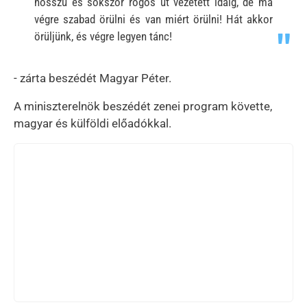
hosszú és sokszor rögös út vezetett idáig, de ma
végre szabad örülni és van miért örülni! Hát akkor
örüljünk, és végre legyen tánc!
- zárta beszédét Magyar Péter.
A miniszterelnök beszédét zenei program követte,
magyar és külföldi előadókkal.