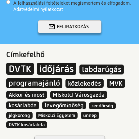
A felhasználási feltételeket megismertem és elfogadom.
Adatvédelmi nyilatkozat
FELIRATKOZÁS
Címkefelhő
DVTK
időjárás
labdarúgás
programajánló
közlekedés
MVK
Akkor és most
Miskolci Városgazda
kosárlabda
levegőminőség
rendőrség
jégkorong
Miskolci Egyetem
ünnep
DVTK kosárlabda