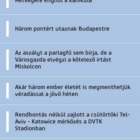
Hétvégére enyhül a kánikula
Három pontért utaznak Budapestre
Az aszályt a parlagfű sem bírja, de a
Városgazda elvégzi a kötelező irtást
Miskolcon
Akár három ember életét is megmenthetjük
véradással a jövő héten
Rendbontás nélkül zajlott a csütörtöki Tel-
Aviv - Katowice mérkőzés a DVTK
Stadionban