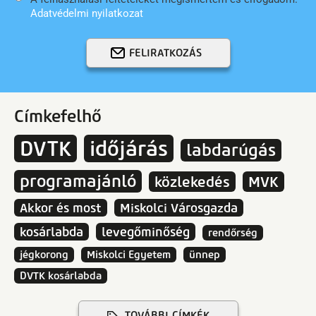
Adatvédelmi nyilatkozat
FELIRATKOZÁS
Címkefelhő
DVTK
időjárás
labdarúgás
programajánló
közlekedés
MVK
Akkor és most
Miskolci Városgazda
kosárlabda
levegőminőség
rendőrség
jégkorong
Miskolci Egyetem
ünnep
DVTK kosárlabda
TOVÁBBI CÍMKÉK