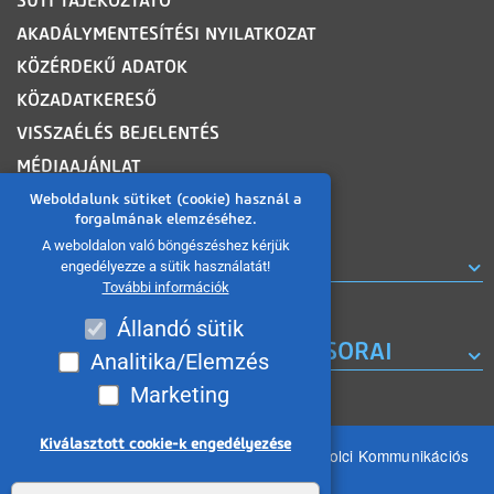
SÜTI TÁJÉKOZTATÓ
AKADÁLYMENTESÍTÉSI NYILATKOZAT
KÖZÉRDEKŰ ADATOK
KÖZADATKERESŐ
VISSZAÉLÉS BEJELENTÉS
MÉDIAAJÁNLAT
OLDALTÉRKÉP
Weboldalunk sütiket (cookie) használ a
forgalmának elemzéséhez.
A weboldalon való böngészéshez kérjük
ROVATOK
engedélyezze a sütik használatát!
További információk
Állandó sütik
A MISKOLC TV KORÁBBI MŰSORAI
Analitika/Elemzés
Marketing
Kiválasztott cookie-k engedélyezése
Minden jog fenntartva 2026 © MIKOM Miskolci Kommunikációs
Nonprofit Kft.
Withdraw consent