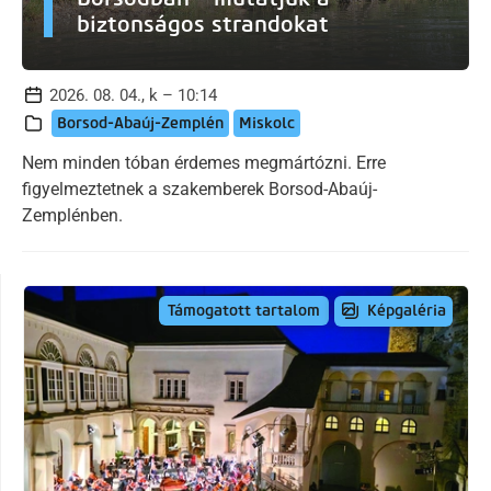
biztonságos strandokat
2026. 08. 04., k – 10:14
Borsod-Abaúj-Zemplén
Miskolc
Nem minden tóban érdemes megmártózni. Erre
figyelmeztetnek a szakemberek Borsod-Abaúj-
Zemplénben.
Képgaléria
Támogatott tartalom