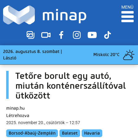
MENÜ
2026. augusztus 8. szombat |
Miskolc 20°C
László
Tetőre borult egy autó,
miután konténerszállítóval
ütközött
minap.hu
Létrehozva
2025. november 20., csütörtök – 12:57
Borsod-Abaúj-Zemplén
Baleset
Havaria