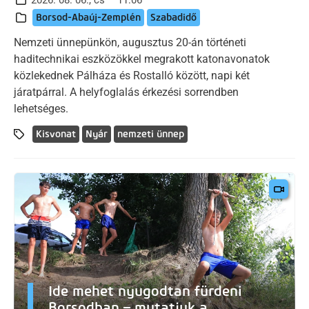
2026. 08. 06., cs – 11:06
Borsod-Abaúj-Zemplén
Szabadidő
Nemzeti ünnepünkön, augusztus 20-án történeti
haditechnikai eszközökkel megrakott katonavonatok
közlekednek Pálháza és Rostalló között, napi két
járatpárral. A helyfoglalás érkezési sorrendben
lehetséges.
Kisvonat
Nyár
nemzeti ünnep
Ide mehet nyugodtan fürdeni
Borsodban – mutatjuk a