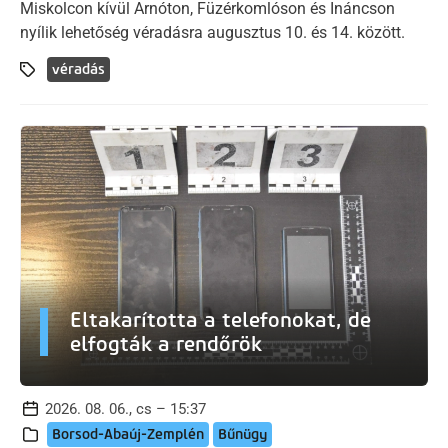
Miskolcon kívül Arnóton, Füzérkomlóson és Ináncson
nyílik lehetőség véradásra augusztus 10. és 14. között.
véradás
Eltakarította a telefonokat, de
elfogták a rendőrök
2026. 08. 06., cs – 15:37
Borsod-Abaúj-Zemplén
Bűnügy