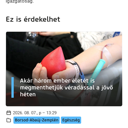
igazgatóság.
Ez is érdekelhet
Akár három ember életét is
megmenthetjük véradással a jövő
héten
2026. 08. 07., p – 13:29
Borsod-Abaúj-Zemplén
Egészség