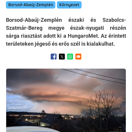
Borsod-Abaúj-Zemplén
Környezet
Borsod-Abaúj-Zemplén északi és Szabolcs-
Szatmár-Bereg megye észak-nyugati részén
sárga riasztást adott ki a HungaroMet. Az érintett
területeken jégeső és erős szél is kialakulhat.
Opens in a new window
Opens in a new window
Opens in a new window
Kép