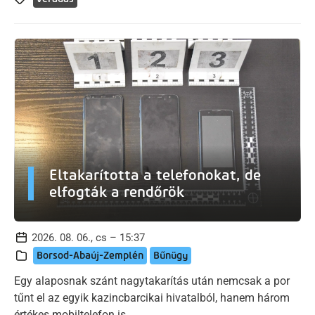
Eltakarította a telefonokat, de
elfogták a rendőrök
2026. 08. 06., cs – 15:37
Borsod-Abaúj-Zemplén
Bűnügy
Egy alaposnak szánt nagytakarítás után nemcsak a por
tűnt el az egyik kazincbarcikai hivatalból, hanem három
értékes mobiltelefon is.