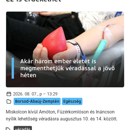
Akár három ember életét is
megmenthetjük véradással a jövő
héten
2026. 08. 07., p – 13:29
Borsod-Abaúj-Zemplén
Egészség
Miskolcon kívül Arnóton, Füzérkomlóson és Ináncson
nyílik lehetőség véradásra augusztus 10. és 14. között.
véradás