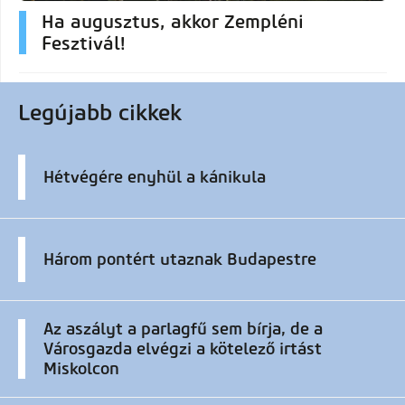
Ha augusztus, akkor Zempléni
Fesztivál!
Legújabb cikkek
Hétvégére enyhül a kánikula
Három pontért utaznak Budapestre
Az aszályt a parlagfű sem bírja, de a
Városgazda elvégzi a kötelező irtást
Miskolcon