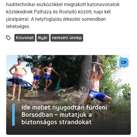
haditechnikai eszközökkel megrakott katonavonatok
közlekednek Pálháza és Rostalló között, napi két
járatpárral. A helyfoglalás érkezési sorrendben
lehetséges.
Kisvonat
Nyár
nemzeti ünnep
Ide mehet nyugodtan fürdeni
Borsodban – mutatjuk a
biztonságos strandokat