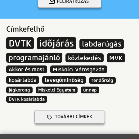
FELIRATKOZÁS
Címkefelhő
DVTK
időjárás
labdarúgás
programajánló
közlekedés
MVK
Akkor és most
Miskolci Városgazda
kosárlabda
levegőminőség
rendőrség
jégkorong
Miskolci Egyetem
ünnep
DVTK kosárlabda
TOVÁBBI CÍMKÉK