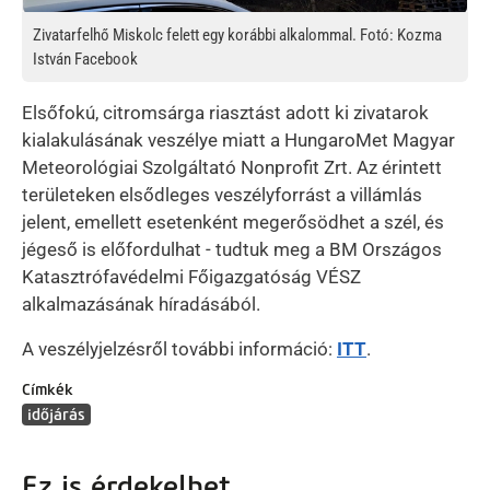
Zivatarfelhő Miskolc felett egy korábbi alkalommal. Fotó: Kozma
István Facebook
Elsőfokú, citromsárga riasztást adott ki zivatarok
kialakulásának veszélye miatt a HungaroMet Magyar
Meteorológiai Szolgáltató Nonprofit Zrt. Az érintett
területeken elsődleges veszélyforrást a villámlás
jelent, emellett esetenként megerősödhet a szél, és
jégeső is előfordulhat - tudtuk meg a BM Országos
Katasztrófavédelmi Főigazgatóság VÉSZ
alkalmazásának híradásából.
A veszélyjelzésről további információ:
ITT
.
Címkék
időjárás
Ez is érdekelhet