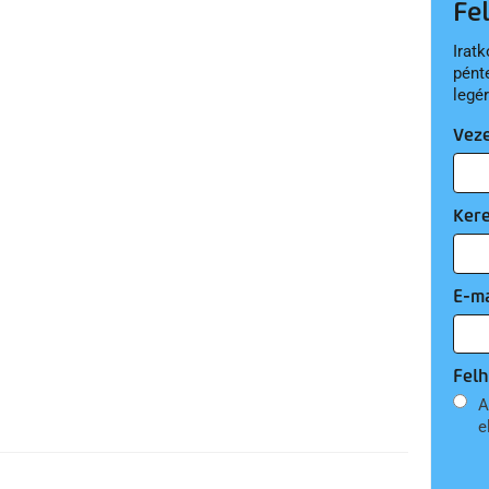
Fe
Iratk
pént
legé
Vez
Ker
E-ma
Felh
A
e