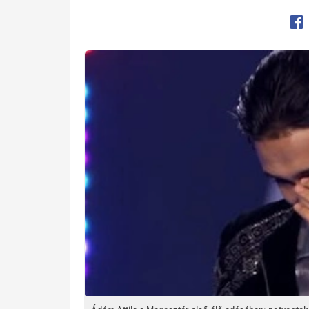
Op
Kép