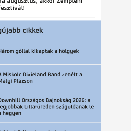
Ha augusztus, akkor Zempléni
Fesztivál!
gújabb cikkek
Három góllal kikaptak a hölgyek
A Miskolc Dixieland Band zenélt a
Mályi Plázson
Downhill Országos Bajnokság 2026: a
legjobbak Lillafüreden száguldanak le
a hegyen