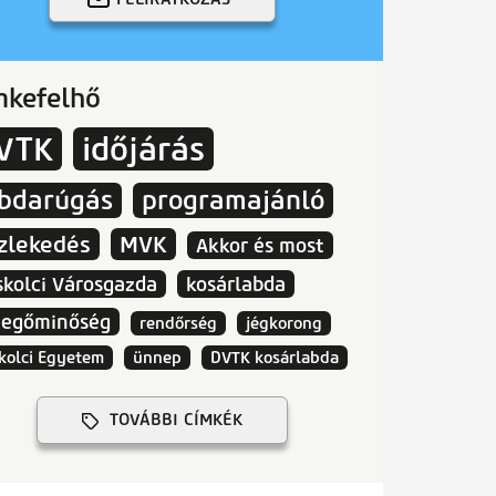
mkefelhő
VTK
időjárás
abdarúgás
programajánló
zlekedés
MVK
Akkor és most
skolci Városgazda
kosárlabda
vegőminőség
rendőrség
jégkorong
kolci Egyetem
ünnep
DVTK kosárlabda
TOVÁBBI CÍMKÉK