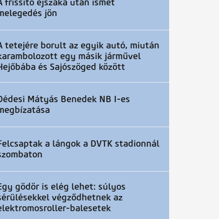
A frissítő éjszaka után ismét
melegedés jön
A tetejére borult az egyik autó, miután
karambolozott egy másik járművel
Hejőbába és Sajószöged között
Dédesi Mátyás Benedek NB I-es
megbízatása
Felcsaptak a lángok a DVTK stadionnál
szombaton
Egy gödör is elég lehet: súlyos
sérülésekkel végződhetnek az
elektromosroller-balesetek