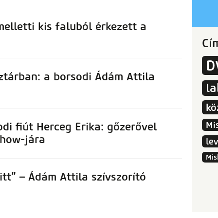
elletti kis faluból érkezett a
Cí
D
ztárban: a borsodi Ádám Attila
l
kö
Mi
odi fiút Herceg Erika: gőzerővel
show-jára
le
Mis
tt” – Ádám Attila szívszorító