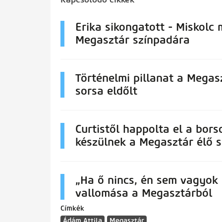
Erika sikongatott - Miskolc m
Megasztár színpadára
Történelmi pillanat a Megas
sorsa eldőlt
Curtistől happolta el a bors
készülnek a Megasztár élő 
„Ha ő nincs, én sem vagyok i
vallomása a Megasztárból
Címkék
Ádám Attila
Megasztár