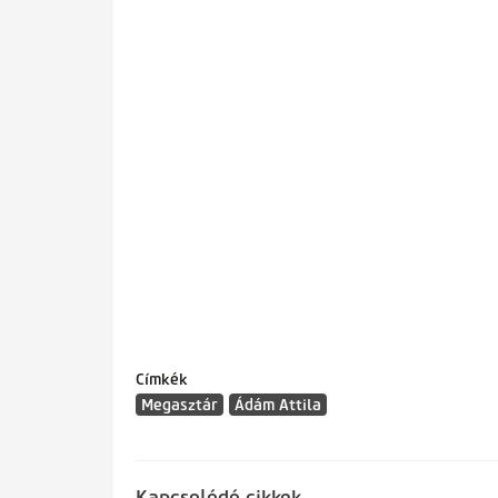
Címkék
Megasztár
Ádám Attila
Kapcsolódó cikkek