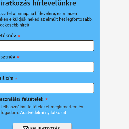
liratkozás hírlevelünkre
ozz fel a minap.hu hírlevelére, és minden
eken elküldjük neked az elmúlt hét legfontosabb,
rdekesebb híreit.
etéknév
esztnév
il cím
asználási feltételek
 felhasználási feltételeket megismertem és
lfogadom.
Adatvédelmi nyilatkozat
FELIRATKOZÁS