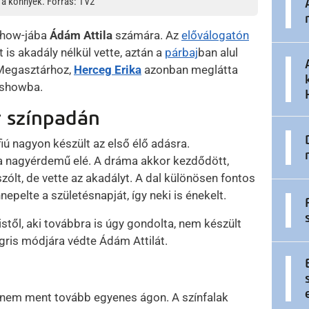
 a könnyek. Forrás: TV2
show-jába
Ádám Attila
számára. Az
előválogatón
is akadály nélkül vette, aztán a
párbaj
ban alul
 Megasztárhoz,
Herceg Erika
azonban meglátta
 showba.
r színpadán
iú nagyon készült az első élő adásra.
 a nagyérdemű elé. A dráma akkor kezdődött,
zólt, de vette az akadályt. A dal különösen fontos
pelte a születésnapját, így neki is énekelt.
istől, aki továbbra is úgy gondolta, nem készült
gris módjára védte Ádám Attilát.
 nem ment tovább egyenes ágon. A színfalak