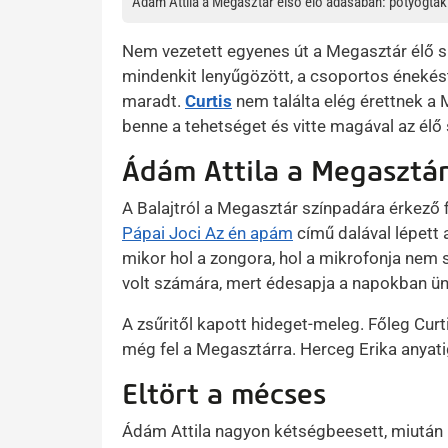
Ádám Attila a Megasztár első élő adásában: potyogtak
Nem vezetett egyenes út a Megasztár élő 
mindenkit lenyűgözött, a csoportos énekést 
maradt.
Curtis
nem találta elég érettnek a
benne a tehetséget és vitte magával az élő
Ádám Attila a Megasztá
A Balajtról a Megasztár színpadára érkező f
Pápai Joci Az én apám
című dalával lépett
mikor hol a zongora, hol a mikrofonja nem s
volt számára, mert édesapja a napokban ünne
A zsűritől kapott hideget-meleg. Főleg Curt
még fel a Megasztárra. Herceg Erika anyati
Eltört a mécses
Ádám Attila nagyon kétségbeesett, miután