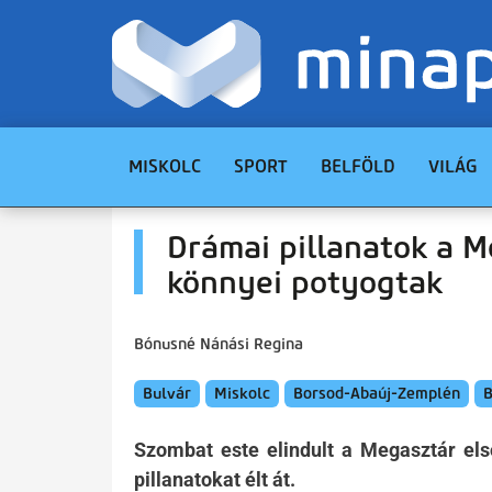
MISKOLC
SPORT
BELFÖLD
VILÁG
Drámai pillanatok a M
könnyei potyogtak
Bónusné Nánási Regina
Bulvár
Miskolc
Borsod-Abaúj-Zemplén
B
Szombat este elindult a Megasztár els
pillanatokat élt át.