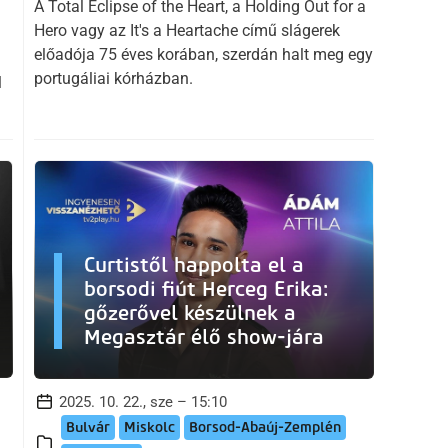
A Total Eclipse of the Heart, a Holding Out for a
Hero vagy az It's a Heartache című slágerek
előadója 75 éves korában, szerdán halt meg egy
portugáliai kórházban.
l
Curtistől happolta el a
borsodi fiút Herceg Erika:
gőzerővel készülnek a
Megasztár élő show-jára
2025. 10. 22., sze – 15:10
Bulvár
Miskolc
Borsod-Abaúj-Zemplén