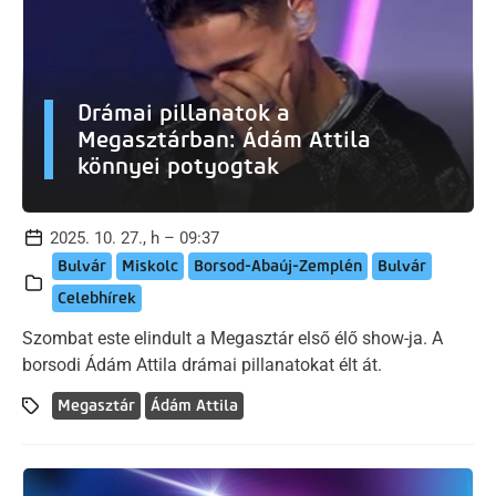
Drámai pillanatok a
Megasztárban: Ádám Attila
könnyei potyogtak
2025. 10. 27., h – 09:37
Bulvár
Miskolc
Borsod-Abaúj-Zemplén
Bulvár
Celebhírek
Szombat este elindult a Megasztár első élő show-ja. A
borsodi Ádám Attila drámai pillanatokat élt át.
Megasztár
Ádám Attila