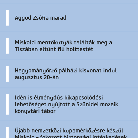
Aggod Zsófia marad
Miskolci mentőkutyák találták meg a
Tiszában eltűnt fiú holttestét
Hagyományőrző pálházi kisvonat indul
augusztus 20-án
Idén is élménydús kikapcsolódási
lehetőséget nyújtott a Szünidei mozaik
könyvtári tábor
Újabb nemzetközi kupamérkőzésre készül
Miskolc – fokozott biztonsági intézkedések