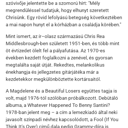
szóvivője jelentette be a szomorú hírt: "Mély
megrendüléssel tudatjuk, hogy elhunyt szeretett
Chrisünk. Egy rövid lefolyású betegség következtében
a mai napon hunyt el a kórházban a családja körében."
Mint ismert, az ír–olasz származású Chris Rea
Middlesbrough-ben született 1951-ben, és több mint
öt évtizedet ölelt fel a pályafutása. Az 1970-es
években kezdett foglalkozni a zenével, és gyorsan
megtalálta saját útját. Rekedtes, melankolikus
énekhangja és jellegzetes gitárjátéka már a
kezdetekkor megkülönböztette kortársaitól.
A Magdelene és a Beautiful Losers együttes tagja is
volt, majd 1976-tól szólóban próbálkozott. Debütáló
albuma, a Whatever Happened To Benny Santini?
1978-ban jelent meg – a cím a lemezkiadó által neki
javasolt színpadi névhez kapcsolódott, a Fool (If You
Think It's Over) című dala pedig Grammy-díjra is