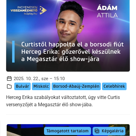
Curtistől happolta el a borsodi fiút
Herceg Erika: gőzerővel készülnek
a Megasztár élő show-jára
2025. 10. 22., sze – 15:10
Bulvár
Miskolc
Borsod-Abaúj-Zemplén
Celebhírek
Herceg Erika szabályokat változtatott, úgy vitte Curtis
versenyzőjét a Megasztár élő show-jába.
Képgaléria
Támogatott tartalom