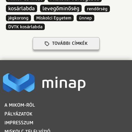
kosárlabda
levegőminőség
rendőrség
jégkorong
Miskolci Egyetem
ünnep
DVTK kosárlabda
TOVÁBBI CÍMKÉK
LÁBLÉC
A MIKOM-RÓL
PÁLYÁZATOK
IMPRESSZUM
MISKOLC TELELVÍZIÓ