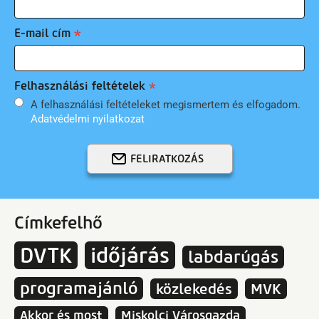
E-mail cím
Felhasználási feltételek
A felhasználási feltételeket megismertem és elfogadom.
Adatvédelmi nyilatkozat
FELIRATKOZÁS
Címkefelhő
DVTK
időjárás
labdarúgás
programajánló
közlekedés
MVK
Akkor és most
Miskolci Városgazda