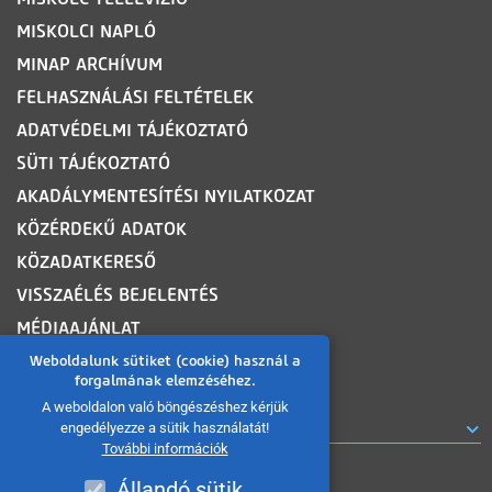
MISKOLCI NAPLÓ
MINAP ARCHÍVUM
FELHASZNÁLÁSI FELTÉTELEK
ADATVÉDELMI TÁJÉKOZTATÓ
SÜTI TÁJÉKOZTATÓ
AKADÁLYMENTESÍTÉSI NYILATKOZAT
KÖZÉRDEKŰ ADATOK
KÖZADATKERESŐ
VISSZAÉLÉS BEJELENTÉS
MÉDIAAJÁNLAT
OLDALTÉRKÉP
Weboldalunk sütiket (cookie) használ a
forgalmának elemzéséhez.
A weboldalon való böngészéshez kérjük
ROVATOK
engedélyezze a sütik használatát!
További információk
Állandó sütik