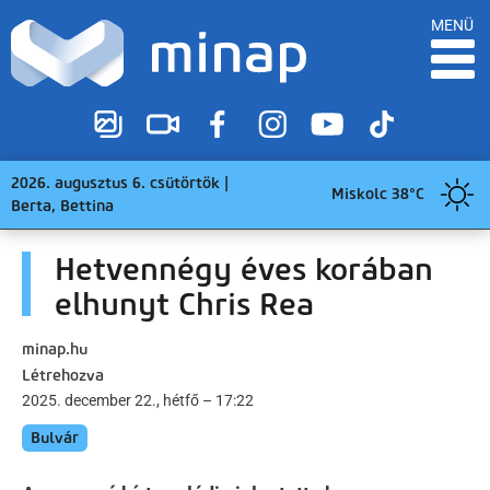
MENÜ
2026. augusztus 6. csütörtök |
Miskolc 38°C
Berta, Bettina
Hetvennégy éves korában
elhunyt Chris Rea
minap.hu
Létrehozva
2025. december 22., hétfő – 17:22
Bulvár