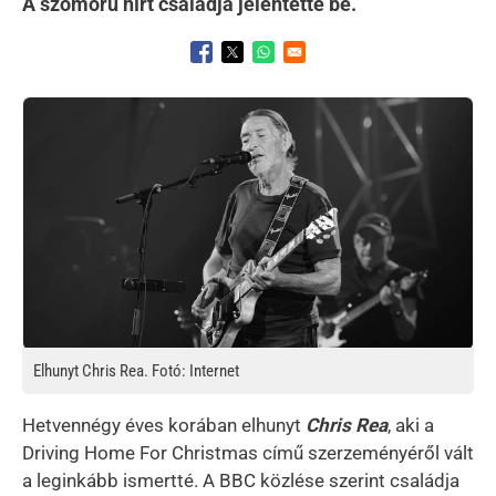
A szomorú hírt családja jelentette be.
Opens in a new window
Opens in a new window
Opens in a new window
Kép
Elhunyt Chris Rea. Fotó: Internet
Hetvennégy éves korában elhunyt
Chris Rea
, aki a
Driving Home For Christmas című szerzeményéről vált
a leginkább ismertté. A BBC közlése szerint családja