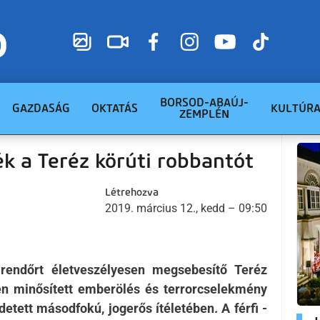
BORSOD-ABAÚJ-
GAZDASÁG
OKTATÁS
KULTÚR
ZEMPLÉN
ék a Teréz körúti robbantót
Létrehozva
2019. március 12., kedd – 09:50
t rendőrt életveszélyesen megsebesítő Teréz
sen minősített emberölés és terrorcselekmény
detett másodfokú, jogerős ítéletében. A férfi -