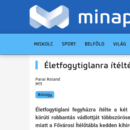
MISKOLC
SPORT
BELFÖLD
VILÁG
Életfogytiglanra ítélt
Parai Roland
MTI
Bűnügy
Életfogytiglani fegyházra ítélte a ké
körúti robbantás vádlottját többszörö
miatt a Fővárosi Ítélőtábla kedden kihir