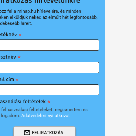
liratkozás hírlevelünkre
ozz fel a minap.hu hírlevelére, és minden
eken elküldjük neked az elmúlt hét legfontosabb,
rdekesebb híreit.
etéknév
esztnév
il cím
asználási feltételek
 felhasználási feltételeket megismertem és
lfogadom.
Adatvédelmi nyilatkozat
FELIRATKOZÁS