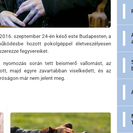
fi 2016. szeptember 24-én késő este Budapesten, a
működésbe hozott pokolgéppel életveszélyesen
szerezze fegyvereiket.
 a nyomozás során tett beismerő vallomást, az
tt, majd egyre zavartabban viselkedett, és az
abíróságon már nem jelent meg.