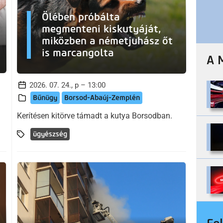
Ölében próbálta
megmenteni kiskutyáját,
miközben a németjuhász őt
is marcangolta
A 
2026. 07. 24., p – 13:00
Bűnügy
Borsod-Abaúj-Zemplén
Kerítésen kitörve támadt a kutya Borsodban.
ügyészség