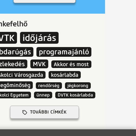
mkefelhő
VTK
időjárás
abdarúgás
programajánló
zlekedés
MVK
Akkor és most
skolci Városgazda
kosárlabda
vegőminőség
rendőrség
jégkorong
kolci Egyetem
ünnep
DVTK kosárlabda
TOVÁBBI CÍMKÉK