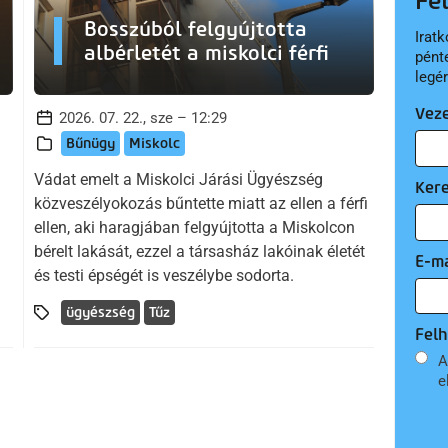
Fe
Bosszúból felgyújtotta
Iratk
albérletét a miskolci férfi
pént
legé
Vez
2026. 07. 22., sze – 12:29
Bűnügy
Miskolc
Vádat emelt a Miskolci Járási Ügyészség
Ker
közveszélyokozás bűntette miatt az ellen a férfi
ellen, aki haragjában felgyújtotta a Miskolcon
bérelt lakását, ezzel a társasház lakóinak életét
E-ma
és testi épségét is veszélybe sodorta.
ügyészség
Tűz
Felh
A
e