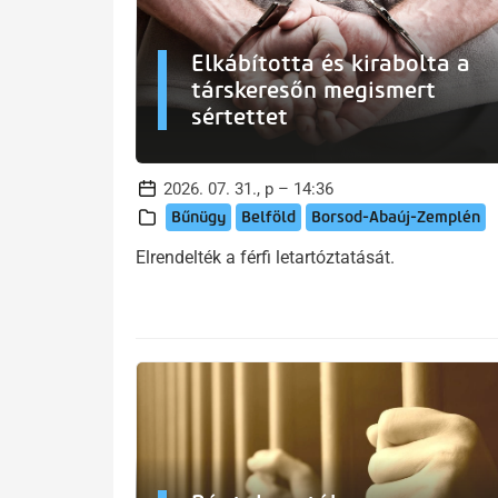
Elkábította és kirabolta a
társkeresőn megismert
sértettet
2026. 07. 31., p – 14:36
Bűnügy
Belföld
Borsod-Abaúj-Zemplén
Elrendelték a férfi letartóztatását.