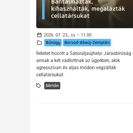
Bántalmazták,
kihasználták, megalázták
cellatársukat
2026. 07. 23., cs – 11:00
Bűnügy
Borsod-Abaúj-Zemplén
Ítéletet hozott a Sátoraljaújhelyi Járásbíróság
annak a két vádlottnak az ügyében, akik
agresszívan és aljas módon vegzálták
cellatársukat.
börtön