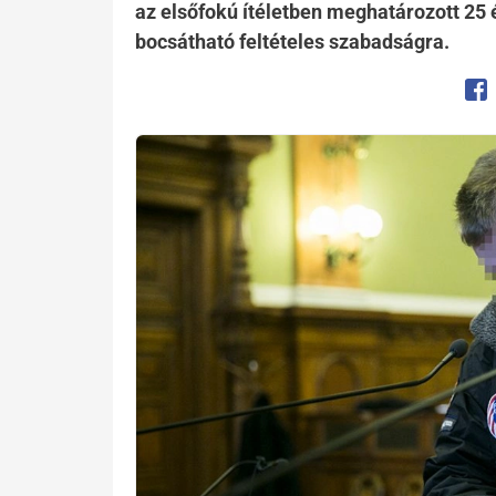
az elsőfokú ítéletben meghatározott 25 é
bocsátható feltételes szabadságra.
Op
Kép