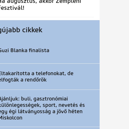
Ha augusztus, akkor Zempléni
Fesztivál!
gújabb cikkek
Guzi Blanka finalista
Eltakarította a telefonokat, de
elfogták a rendőrök
Ajánljuk: buli, gasztronómiai
különlegességek, sport, nevetés és
egy égi látványosság a jövő héten
Miskolcon