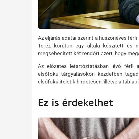
Az eljárás adatai szerint a huszonéves fér
Teréz körúton egy általa készített és 
megsebesített két rendőrt azért, hogy meg
Az előzetes letartóztatásban lévő férfi
elsőfokú tárgyalásokon kezdetben tagado
elsőfokú ítélet kihirdetésén, illetve a tábl
Ez is érdekelhet