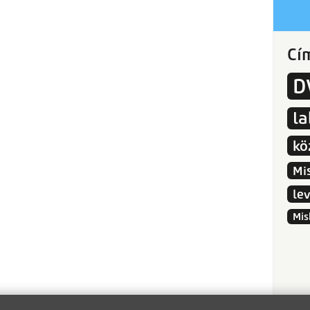
Cí
D
l
kö
Mi
le
Mis