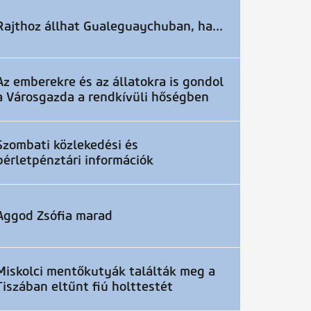
Rajthoz állhat Gualeguaychuban, ha...
Az emberekre és az állatokra is gondol
a Városgazda a rendkívüli hőségben
Szombati közlekedési és
bérletpénztári információk
Aggod Zsófia marad
Miskolci mentőkutyák találták meg a
Tiszában eltűnt fiú holttestét