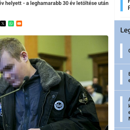
v helyett - a leghamarabb 30 év letöltése után
ens in a new window
Opens in a new window
Opens in a new window
Le