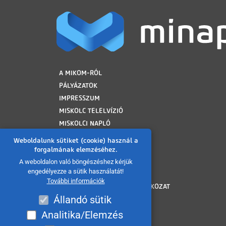
LÁBLÉC
A MIKOM-RÓL
PÁLYÁZATOK
IMPRESSZUM
MISKOLC TELELVÍZIÓ
MISKOLCI NAPLÓ
MINAP ARCHÍVUM
Weboldalunk sütiket (cookie) használ a
FELHASZNÁLÁSI FELTÉTELEK
forgalmának elemzéséhez.
ADATVÉDELMI TÁJÉKOZTATÓ
A weboldalon való böngészéshez kérjük
engedélyezze a sütik használatát!
SÜTI TÁJÉKOZTATÓ
További információk
AKADÁLYMENTESÍTÉSI NYILATKOZAT
Állandó sütik
KÖZÉRDEKŰ ADATOK
KÖZADATKERESŐ
Analitika/Elemzés
VISSZAÉLÉS BEJELENTÉS