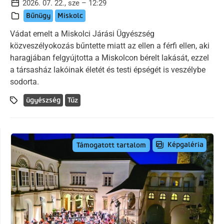
2026. 07. 22., sze – 12:29
Bűnügy
Miskolc
Vádat emelt a Miskolci Járási Ügyészség
közveszélyokozás bűntette miatt az ellen a férfi ellen, aki
haragjában felgyújtotta a Miskolcon bérelt lakását, ezzel
a társasház lakóinak életét és testi épségét is veszélybe
sodorta.
ügyészség
Tűz
Képgaléria
Támogatott tartalom