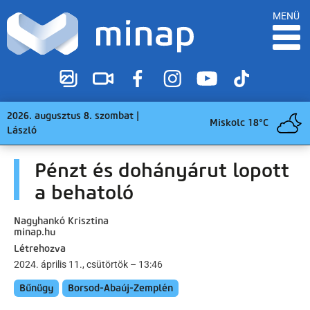
MENÜ
2026. augusztus 8. szombat |
Miskolc 18°C
László
Pénzt és dohányárut lopott
a behatoló
Nagyhankó Krisztina
minap.hu
Létrehozva
2024. április 11., csütörtök – 13:46
Bűnügy
Borsod-Abaúj-Zemplén