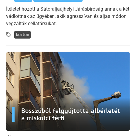
Ítéletet hozott a Sátoraljaújhelyi Járásbíróság annak a két
vádlottnak az ügyében, akik agresszívan és aljas módon
vegzálták cellatársukat.
börtön
Bosszúból felgyújtotta albérletét
a miskolci férfi