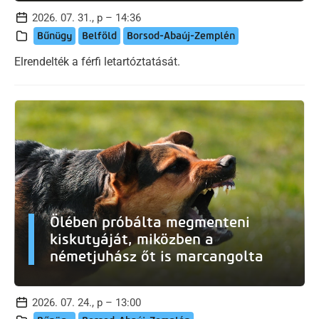
2026. 07. 31., p – 14:36
Bűnügy
Belföld
Borsod-Abaúj-Zemplén
Elrendelték a férfi letartóztatását.
Ölében próbálta megmenteni
kiskutyáját, miközben a
németjuhász őt is marcangolta
2026. 07. 24., p – 13:00