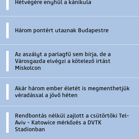
Hétvégére enyhül a kánikula
Három pontért utaznak Budapestre
Az aszályt a parlagfű sem bírja, de a
Városgazda elvégzi a kötelező irtást
Miskolcon
Akár három ember életét is megmenthetjük
véradással a jövő héten
Rendbontás nélkül zajlott a csütörtöki Tel-
Aviv - Katowice mérkőzés a DVTK
Stadionban