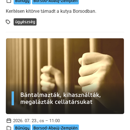
Bűnügy
Borsod-Abaúj-Zemplén
Kerítésen kitörve támadt a kutya Borsodban.
ügyészség
Bántalmazták, kihasználták,
megalázták cellatársukat
2026. 07. 23., cs – 11:00
Bűnügy
Borsod-Abaúj-Zemplén