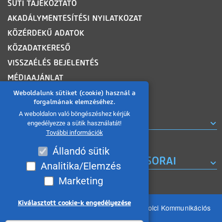
SÜTI TÁJÉKOZTATÓ
AKADÁLYMENTESÍTÉSI NYILATKOZAT
KÖZÉRDEKŰ ADATOK
KÖZADATKERESŐ
VISSZAÉLÉS BEJELENTÉS
MÉDIAAJÁNLAT
OLDALTÉRKÉP
Weboldalunk sütiket (cookie) használ a
forgalmának elemzéséhez.
A weboldalon való böngészéshez kérjük
ROVATOK
engedélyezze a sütik használatát!
További információk
Állandó sütik
A MISKOLC TV KORÁBBI MŰSORAI
Analitika/Elemzés
Marketing
Kiválasztott cookie-k engedélyezése
Minden jog fenntartva 2026 © MIKOM Miskolci Kommunikációs
Nonprofit Kft.
Withdraw consent