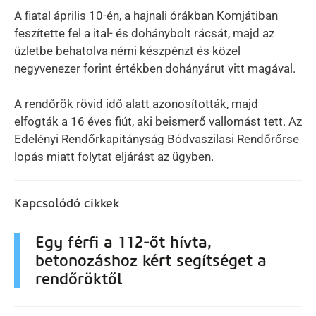
A fiatal április 10-én, a hajnali órákban Komjátiban
feszítette fel a ital- és dohánybolt rácsát, majd az
üzletbe behatolva némi készpénzt és közel
negyvenezer forint értékben dohányárut vitt magával.
A rendőrök rövid idő alatt azonosították, majd
elfogták a 16 éves fiút, aki beismerő vallomást tett. Az
Edelényi Rendőrkapitányság Bódvaszilasi Rendőrőrse
lopás miatt folytat eljárást az ügyben.
Kapcsolódó cikkek
Egy férfi a 112-őt hívta,
betonozáshoz kért segítséget a
rendőröktől