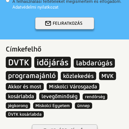
A felhasználási feltételeket megismertem és elfogadom.
Adatvédelmi nyilatkozat
FELIRATKOZÁS
Címkefelhő
DVTK
időjárás
labdarúgás
programajánló
közlekedés
MVK
Akkor és most
Miskolci Városgazda
kosárlabda
levegőminőség
rendőrség
jégkorong
Miskolci Egyetem
ünnep
DVTK kosárlabda