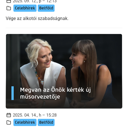
2025. 09. 12., p – 12:13
Celebhírek
Belföld
Vége az alkotói szabadságnak.
Megvan az Önök kérték új
műsorvezetője
2025. 04. 14., h – 15:28
Celebhírek
Belföld