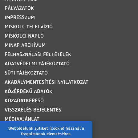
PÁLYÁZATOK
IMPRESSZUM
MISKOLC TELELVÍZIÓ
MISKOLCI NAPLÓ
MINAP ARCHÍVUM
FELHASZNÁLÁSI FELTÉTELEK
ADATVÉDELMI TÁJÉKOZTATÓ
SÜTI TÁJÉKOZTATÓ
AKADÁLYMENTESÍTÉSI NYILATKOZAT
KÖZÉRDEKŰ ADATOK
KÖZADATKERESŐ
VISSZAÉLÉS BEJELENTÉS
MÉDIAAJÁNLAT
OLDALTÉRKÉP
Weboldalunk sütiket (cookie) használ a
forgalmának elemzéséhez.