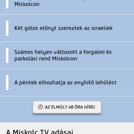
Miskolcon
Két gólos előnyt szereztek az izraeliek
Számos helyen változott a forgalmi és
parkolási rend Miskolcon
A péntek elhozhatja az enyhítő lehűlést
AZ ELMÚLT 48 ÓRA HÍREI
A Miskolc TV adásai