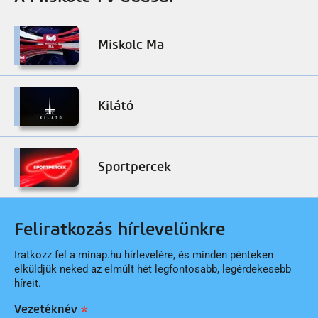
Miskolc Ma
Kilátó
Sportpercek
Feliratkozás hírlevelünkre
Iratkozz fel a minap.hu hírlevelére, és minden pénteken
elküldjük neked az elmúlt hét legfontosabb, legérdekesebb
híreit.
Vezetéknév