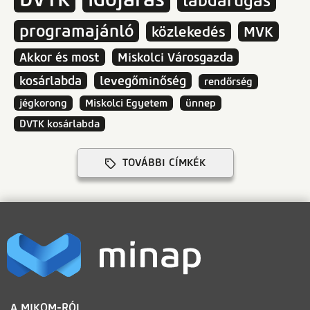
labdarúgás
programajánló
közlekedés
MVK
Akkor és most
Miskolci Városgazda
kosárlabda
levegőminőség
rendőrség
jégkorong
Miskolci Egyetem
ünnep
DVTK kosárlabda
TOVÁBBI CÍMKÉK
LÁBLÉC
A MIKOM-RÓL