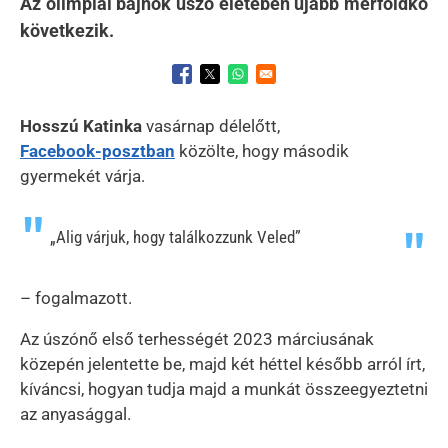
Az olimpiai bajnok úszó életében újabb mérföldkő
következik.
Opens in a new window
Opens in a new window
Opens in a new window
Hosszú Katinka
vasárnap délelőtt,
Facebook-posztban
közölte, hogy második
gyermekét várja.
„Alig várjuk, hogy találkozzunk Veled”
– fogalmazott.
Az úszónő első terhességét 2023 márciusának
közepén jelentette be, majd két héttel később arról írt,
kíváncsi, hogyan tudja majd a munkát összeegyeztetni
az anyasággal.