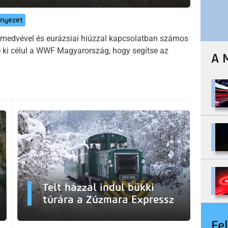
nyezet
medvével és eurázsiai hiúzzal kapcsolatban számos
te ki célul a WWF Magyarország, hogy segítse az
A 
Telt házzal indul bükki
túrára a Zúzmara Expressz
Fe