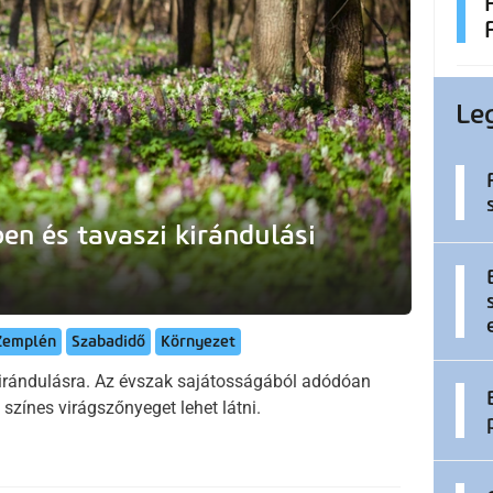
Le
en és tavaszi kirándulási
Zemplén
Szabadidő
Környezet
kirándulásra. Az évszak sajátosságából adódóan
 színes virágszőnyeget lehet látni.