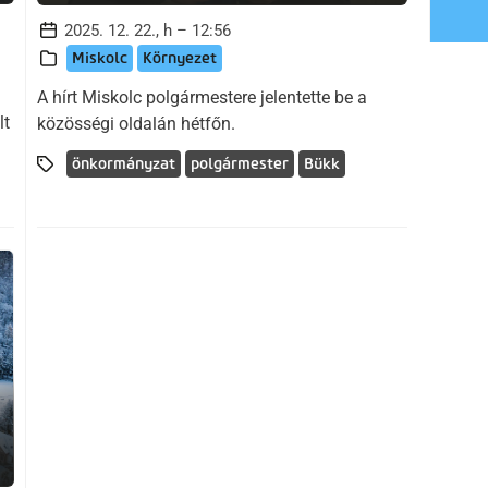
2025. 12. 22., h – 12:56
Miskolc
Környezet
A hírt Miskolc polgármestere jelentette be a
lt
közösségi oldalán hétfőn.
önkormányzat
polgármester
Bükk