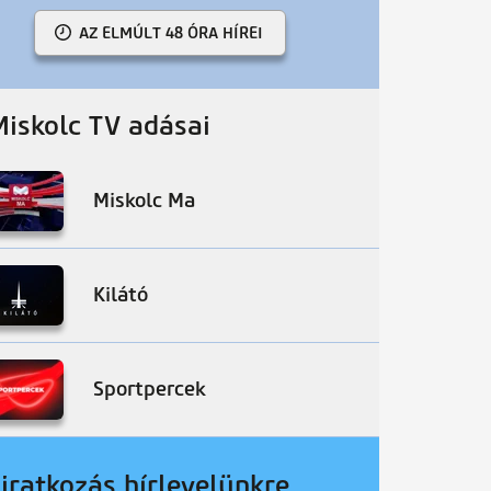
AZ ELMÚLT 48 ÓRA HÍREI
Miskolc TV adásai
Miskolc Ma
Kilátó
Sportpercek
liratkozás hírlevelünkre