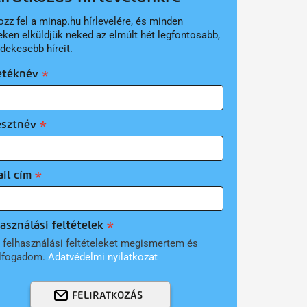
ozz fel a minap.hu hírlevelére, és minden
eken elküldjük neked az elmúlt hét legfontosabb,
rdekesebb híreit.
etéknév
esztnév
il cím
asználási feltételek
 felhasználási feltételeket megismertem és
lfogadom.
Adatvédelmi nyilatkozat
FELIRATKOZÁS