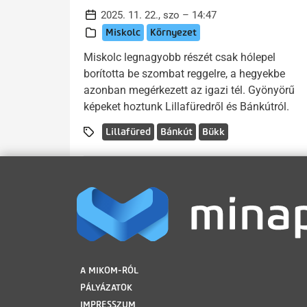
2025. 11. 22., szo – 14:47
Miskolc
Környezet
Miskolc legnagyobb részét csak hólepel
borította be szombat reggelre, a hegyekbe
azonban megérkezett az igazi tél. Gyönyörű
képeket hoztunk Lillafüredről és Bánkútról.
Lillafüred
Bánkút
Bükk
LÁBLÉC
A MIKOM-RÓL
PÁLYÁZATOK
IMPRESSZUM