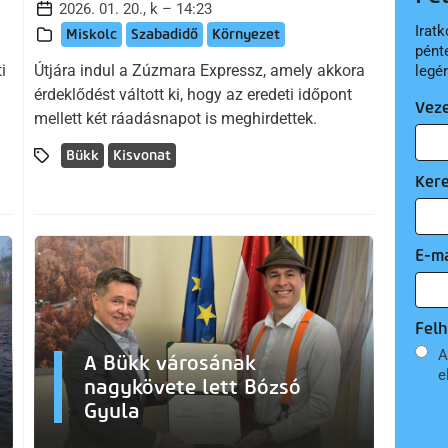
2026. 01. 20., k – 14:23
Iratk
Miskolc
Szabadidő
Környezet
pént
i
Útjára indul a Zúzmara Expressz, amely akkora
legé
érdeklődést váltott ki, hogy az eredeti időpont
Vez
mellett két ráadásnapot is meghirdettek.
Bükk
Kisvonat
Ker
E-ma
Felh
A
A Bükk városának
e
nagykövete lett Bózsó
Gyula