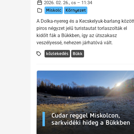
2026. 02. 26., cs – 11:34
Miskolc
Környezet
A Dolka-nyereg és a Kecskelyuk-barlang között
piros négyzet jelű turistautat torlaszolták el
kidőlt fák a Bükkben, így az útszakasz
veszélyessé, nehezen járhatóvá vált.
közlekedés
Bükk
Cudar reggel Miskolcon,
sarkvidéki hideg a Bükkben