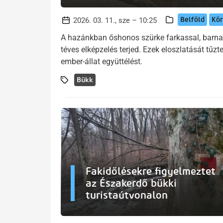
Belföld
Kör
2026. 03. 11., sze – 10:25
A hazánkban őshonos szürke farkassal, barna
téves elképzelés terjed. Ezek eloszlatását tűz
ember-állat együttélést.
Bükk
Fakidőlésekre figyelmeztet
az Északerdő bükki
turistaútvonalon