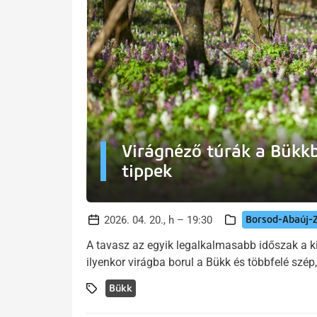
Virágnéző túrák a Bükkb
tippek
Borsod-Abaúj-
2026. 04. 20., h – 19:30
A tavasz az egyik legalkalmasabb időszak a 
ilyenkor virágba borul a Bükk és többfelé szép,
Bükk