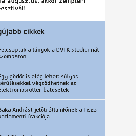
Ha augusztus, akkor Zempléni
Fesztivál!
gújabb cikkek
Felcsaptak a lángok a DVTK stadionnál
szombaton
Egy gödör is elég lehet: súlyos
sérülésekkel végződhetnek az
elektromosroller-balesetek
Baka Andrást jelöli államfőnek a Tisza
parlamenti frakciója