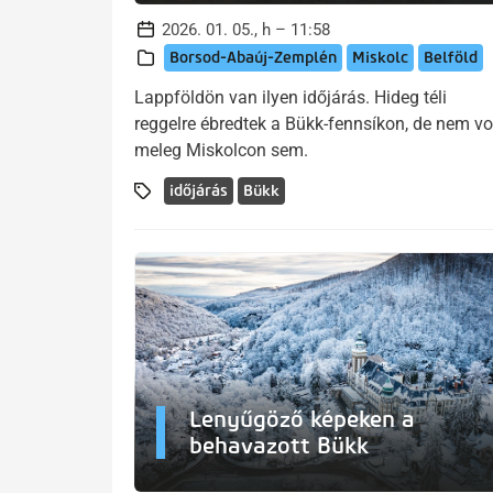
2026. 01. 05., h – 11:58
Borsod-Abaúj-Zemplén
Miskolc
Belföld
Lappföldön van ilyen időjárás. Hideg téli
reggelre ébredtek a Bükk-fennsíkon, de nem vo
meleg Miskolcon sem.
időjárás
Bükk
Lenyűgöző képeken a
behavazott Bükk