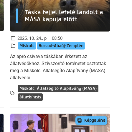
Táska fejjel lefelé landolt a
MÁSA kapuja előtt
2025. 10. 24., p – 08:50
Miskolc
Borsod-Abaúj-Zemplén
Az apró csivava táskában érkezett az
állatvédőkhöz. Szívszorító történetet osztottak
meg a Miskolci Állatsegítő Alapítvány (MÁSA)
állatvédői.
Miskolci Állatsegítő Alapítvány (MÁSA)
állatkínzás
Képgaléria