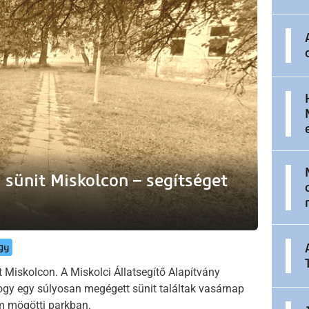
 sünit Miskolcon – segítséget
gy
t Miskolcon. A Miskolci Állatsegítő Alapítvány
ogy egy súlyosan megégett sünit találtak vasárnap
m mögötti parkban.