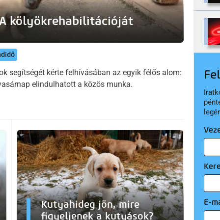
A kölyökrehabilitációját
adidő
Fe
ok segítségét kérte felhívásában az egyik félős alom:
 vasárnap elindulhatott a közös munka.
Iratk
pént
legé
Vez
Ker
E-ma
Kutyahideg jön, mire
figyeljenek a kutyások?