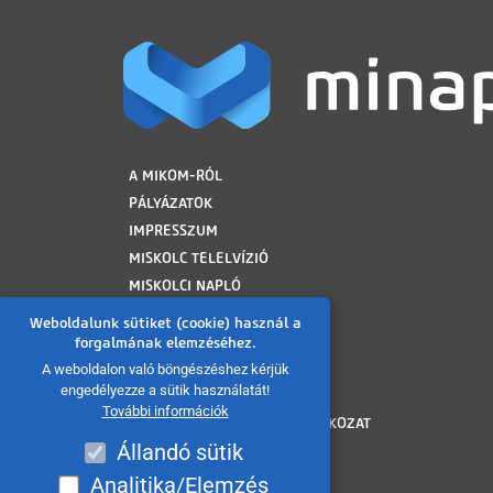
LÁBLÉC
A MIKOM-RÓL
PÁLYÁZATOK
IMPRESSZUM
MISKOLC TELELVÍZIÓ
MISKOLCI NAPLÓ
MINAP ARCHÍVUM
Weboldalunk sütiket (cookie) használ a
FELHASZNÁLÁSI FELTÉTELEK
forgalmának elemzéséhez.
ADATVÉDELMI TÁJÉKOZTATÓ
A weboldalon való böngészéshez kérjük
engedélyezze a sütik használatát!
SÜTI TÁJÉKOZTATÓ
További információk
AKADÁLYMENTESÍTÉSI NYILATKOZAT
Állandó sütik
KÖZÉRDEKŰ ADATOK
KÖZADATKERESŐ
Analitika/Elemzés