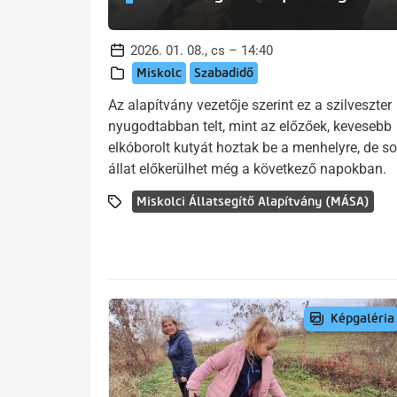
2026. 01. 08., cs – 14:40
Miskolc
Szabadidő
Az alapítvány vezetője szerint ez a szilveszter
nyugodtabban telt, mint az előzőek, kevesebb
elkóborolt kutyát hoztak be a menhelyre, de s
állat előkerülhet még a következő napokban.
Miskolci Állatsegítő Alapítvány (MÁSA)
Képgaléria