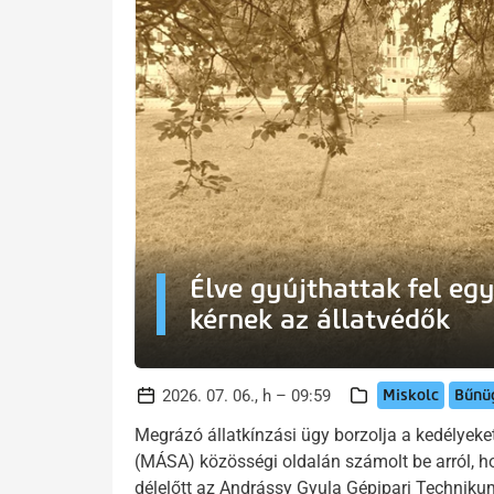
Élve gyújthattak fel egy
kérnek az állatvédők
Miskolc
Bűnü
2026. 07. 06., h – 09:59
Megrázó állatkínzási ügy borzolja a kedélyeke
(MÁSA) közösségi oldalán számolt be arról, h
délelőtt az Andrássy Gyula Gépipari Techniku