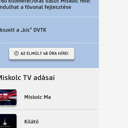
160 kilométer/órás vasút Miskolc felé:
indulhat a fővonal fejlesztése
Ikszelt a „kis” DVTK
AZ ELMÚLT 48 ÓRA HÍREI
Miskolc TV adásai
Miskolc Ma
Kilátó