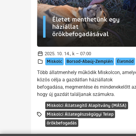
Életet menthetünk egy
háziállat
örökbefogadásával
2025. 10. 14., k – 07:00
Miskolc
Borsod-Abaúj-Zemplén
Életmód
Több állatmenhely működik Miskolcon, amely
közös célja a gazdátlan háziállatok
befogadása, megmentése és mindenekelőtt az
hogy új gazdát találjanak számukra.
Miskolci Állatsegítő Alapítvány (MÁSA)
Miskolci Állategészségügyi Telep
örökbefogadás