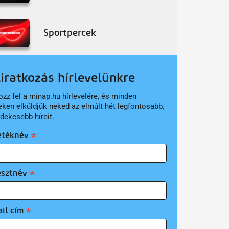
Sportpercek
liratkozás hírlevelünkre
ozz fel a minap.hu hírlevelére, és minden
eken elküldjük neked az elmúlt hét legfontosabb,
rdekesebb híreit.
etéknév
esztnév
il cím