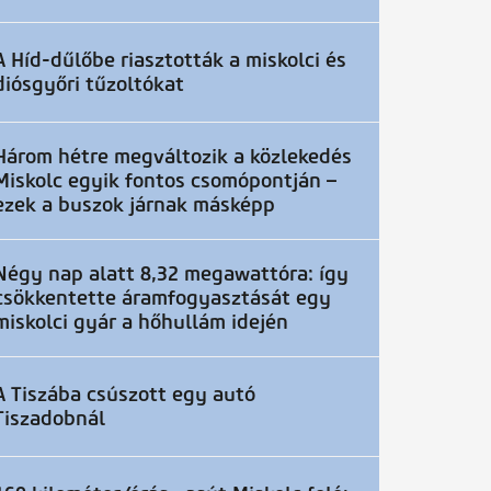
A Híd-dűlőbe riasztották a miskolci és
diósgyőri tűzoltókat
Három hétre megváltozik a közlekedés
Miskolc egyik fontos csomópontján –
ezek a buszok járnak másképp
Négy nap alatt 8,32 megawattóra: így
csökkentette áramfogyasztását egy
miskolci gyár a hőhullám idején
A Tiszába csúszott egy autó
Tiszadobnál