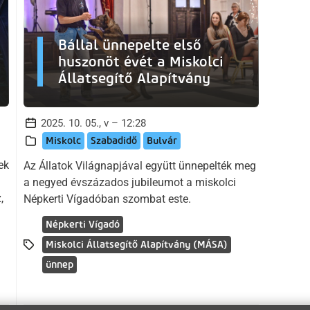
Bállal ünnepelte első
huszonöt évét a Miskolci
Állatsegítő Alapítvány
2025. 10. 05., v – 12:28
Miskolc
Szabadidő
Bulvár
ek
Az Állatok Világnapjával együtt ünnepelték meg
a negyed évszázados jubileumot a miskolci
,
Népkerti Vígadóban szombat este.
Népkerti Vígadó
Miskolci Állatsegítő Alapítvány (MÁSA)
ünnep