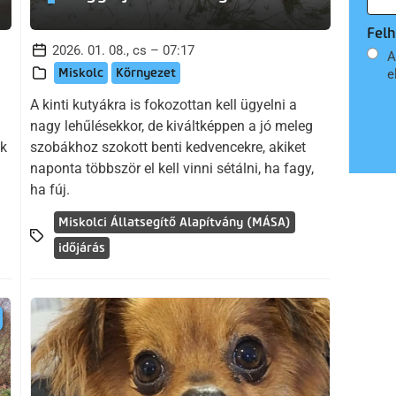
Felh
2026. 01. 08., cs – 07:17
A
Miskolc
Környezet
e
A kinti kutyákra is fokozottan kell ügyelni a
nagy lehűlésekkor, de kiváltképpen a jó meleg
ok
szobákhoz szokott benti kedvencekre, akiket
naponta többször el kell vinni sétálni, ha fagy,
ha fúj.
Miskolci Állatsegítő Alapítvány (MÁSA)
időjárás