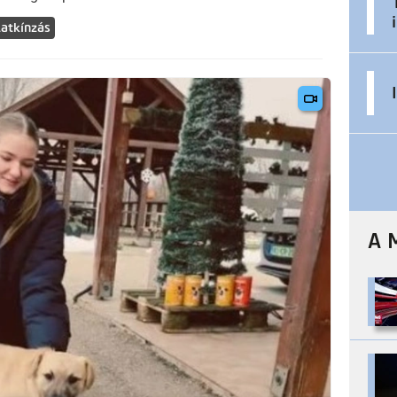
latkínzás
A 