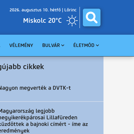
2026. augusztus 10. hétfő |
Lőrinc
Miskolc 20°C
A
VÉLEMÉNY
BULVÁR
ÉLETMÓD
BALESET
GASZTRO
gújabb cikkek
BŰNÜGY
EGÉSZSÉG
HAVARIA
EGYHÁZ
CELEBHÍREK
SZABADIDŐ
Nagyon megverték a DVTK-t
TUDOMÁNY
KÖRNYEZET
Magyarország legjobb
hegyikerékpárosai Lillafüreden
küzdöttek a bajnoki címért - íme az
eredmények