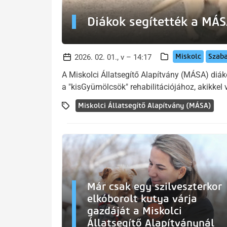
Diákok segítették a MÁS
Miskolc
Szab
2026. 02. 01., v – 14:17
A Miskolci Állatsegítő Alapítvány (MÁSA) diák
a "kisGyümölcsök" rehabilitációjához, akikkel
Miskolci Állatsegítő Alapítvány (MÁSA)
Már csak egy szilveszterkor
elkóborolt kutya várja
gazdáját a Miskolci
Állatsegítő Alapítványnál