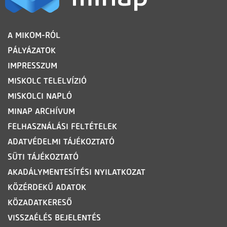
LÁBLÉC
A MIKOM-RÓL
PÁLYÁZATOK
IMPRESSZUM
MISKOLC TELELVÍZIÓ
MISKOLCI NAPLÓ
MINAP ARCHÍVUM
FELHASZNÁLÁSI FELTÉTELEK
ADATVÉDELMI TÁJÉKOZTATÓ
SÜTI TÁJÉKOZTATÓ
AKADÁLYMENTESÍTÉSI NYILATKOZAT
KÖZÉRDEKŰ ADATOK
KÖZADATKERESŐ
VISSZAÉLÉS BEJELENTÉS