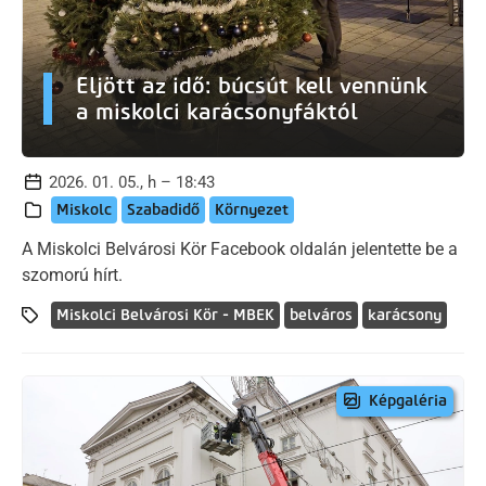
Eljött az idő: búcsút kell vennünk
a miskolci karácsonyfáktól
2026. 01. 05., h – 18:43
Miskolc
Szabadidő
Környezet
A Miskolci Belvárosi Kör Facebook oldalán jelentette be a
szomorú hírt.
Miskolci Belvárosi Kör - MBEK
belváros
karácsony
Képgaléria