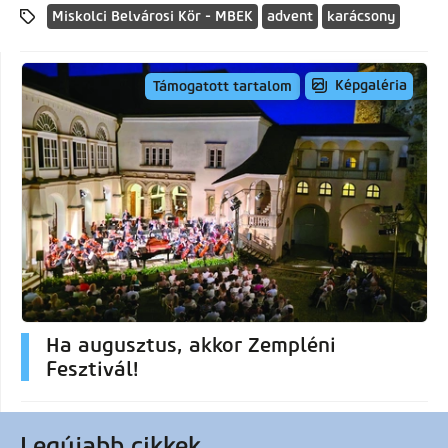
Miskolci Belvárosi Kör - MBEK
advent
karácsony
Képgaléria
Támogatott tartalom
Ha augusztus, akkor Zempléni
Fesztivál!
Legújabb cikkek