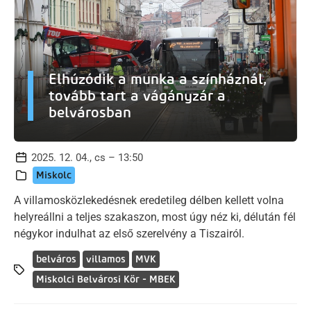
Elhúzódik a munka a színháznál,
tovább tart a vágányzár a
belvárosban
2025. 12. 04., cs – 13:50
Miskolc
A villamosközlekedésnek eredetileg délben kellett volna
helyreállni a teljes szakaszon, most úgy néz ki, délután fél
négykor indulhat az első szerelvény a Tiszairól.
belváros
villamos
MVK
Miskolci Belvárosi Kör - MBEK