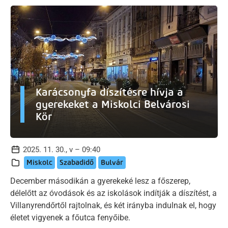
Karácsonyfa díszítésre hívja a
gyerekeket a Miskolci Belvárosi
Kör
2025. 11. 30., v – 09:40
Miskolc
Szabadidő
Bulvár
December másodikán a gyerekeké lesz a főszerep,
délelőtt az óvodások és az iskolások indítják a díszítést, a
Villanyrendőrtől rajtolnak, és két irányba indulnak el, hogy
életet vigyenek a főutca fenyőibe.