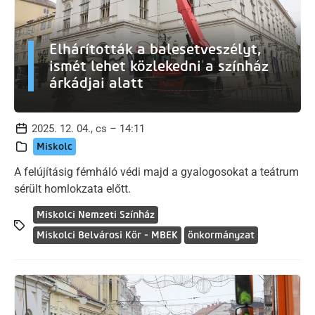
Elhárították a balesetveszélyt,
ismét lehet közlekedni a színház
árkádjai alatt
2025. 12. 04., cs – 14:11
Miskolc
A felújításig fémháló védi majd a gyalogosokat a teátrum
sérült homlokzata előtt.
Miskolci Nemzeti Színház
Miskolci Belvárosi Kör - MBEK
önkormányzat