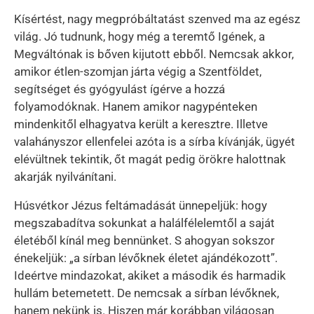
Kísértést, nagy megpróbáltatást szenved ma az egész
világ. Jó tudnunk, hogy még a teremtő Igének, a
Megváltónak is bőven kijutott ebből. Nemcsak akkor,
amikor étlen-szomjan járta végig a Szentföldet,
segítséget és gyógyulást ígérve a hozzá
folyamodóknak. Hanem amikor nagypénteken
mindenkitől elhagyatva került a keresztre. Illetve
valahányszor ellenfelei azóta is a sírba kívánják, ügyét
elévültnek tekintik, őt magát pedig örökre halottnak
akarják nyilvánítani.
Húsvétkor Jézus feltámadását ünnepeljük: hogy
megszabadítva sokunkat a halálfélelemtől a saját
életéből kínál meg bennünket. S ahogyan sokszor
énekeljük: „a sírban lévőknek életet ajándékozott”.
Ideértve mindazokat, akiket a második és harmadik
hullám betemetett. De nemcsak a sírban lévőknek,
hanem nekünk is. Hiszen már korábban világosan