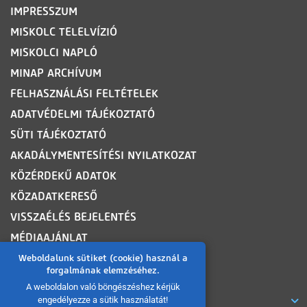
IMPRESSZUM
MISKOLC TELELVÍZIÓ
MISKOLCI NAPLÓ
MINAP ARCHÍVUM
FELHASZNÁLÁSI FELTÉTELEK
ADATVÉDELMI TÁJÉKOZTATÓ
SÜTI TÁJÉKOZTATÓ
AKADÁLYMENTESÍTÉSI NYILATKOZAT
KÖZÉRDEKŰ ADATOK
KÖZADATKERESŐ
VISSZAÉLÉS BEJELENTÉS
MÉDIAAJÁNLAT
OLDALTÉRKÉP
Weboldalunk sütiket (cookie) használ a
forgalmának elemzéséhez.
A weboldalon való böngészéshez kérjük
ROVATOK
engedélyezze a sütik használatát!