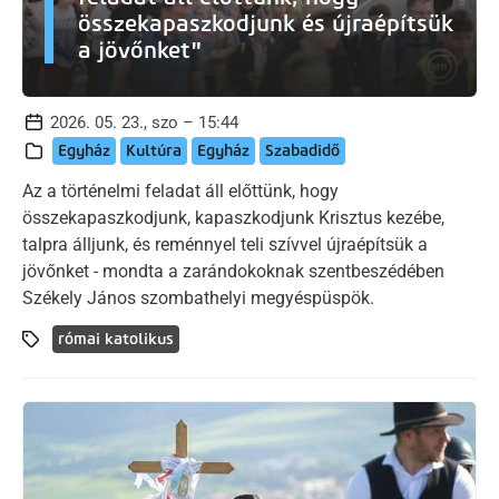
összekapaszkodjunk és újraépítsük
a jövőnket"
2026. 05. 23., szo – 15:44
Egyház
Kultúra
Egyház
Szabadidő
Az a történelmi feladat áll előttünk, hogy
összekapaszkodjunk, kapaszkodjunk Krisztus kezébe,
talpra álljunk, és reménnyel teli szívvel újraépítsük a
jövőnket - mondta a zarándokoknak szentbeszédében
Székely János szombathelyi megyéspüspök.
római katolikus