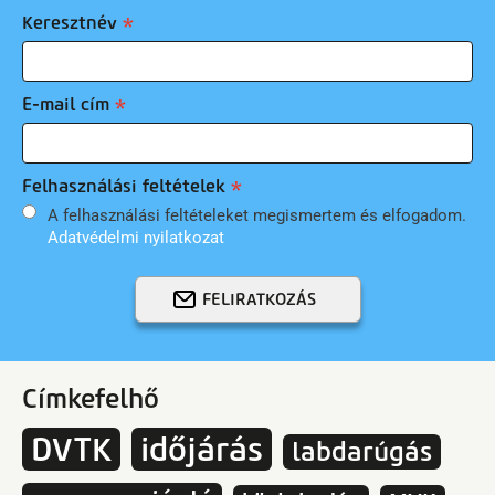
Keresztnév
E-mail cím
Felhasználási feltételek
A felhasználási feltételeket megismertem és elfogadom.
Adatvédelmi nyilatkozat
FELIRATKOZÁS
Címkefelhő
DVTK
időjárás
labdarúgás