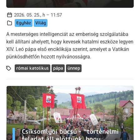
2026. 05. 25., h – 11:57
Egyház
Világ
A mesterséges intelligenciát az emberiség szolgálatába
kell állítani ahelyett, hogy kevesek hatalmi eszköze legyen
XIV. Leó pápa első enciklikája szerint, amelyet a Vatikán
pünkösdhétfőn hozott nyilvánosságra.
római katolikus
pápa
ünnep
Csíksomlyói búcsú - "történelmi
feladat áll előttünk, hogy