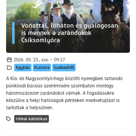
Vonattal, lóháton és gyalogosan
is mennek a zarándokok
Csíksomlyóra
2026. 05. 23., szo – 09:27
Egyház
Kultúra
Szabadidő
A Kis- és Nagysomlyó-hegy közötti nyeregben tartandó
pünkösdi búcsús szentmisére szombaton mintegy
háromszázezer zarándokot várnak. A fogadásukra
készülve a helyi hatóságok pénteken medvehajtást is
tartottak a helyszínen.
római katolikus