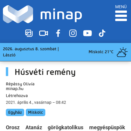
MENÜ
2026. augusztus 8. szombat |
Miskolc 21°C
László
Húsvéti remény
Répássy Olivía
minap.hu
Létrehozva
2021. április 4., vasárnap – 08:42
Egyház
Miskolc
Orosz Atanáz görögkatolikus megyéspüspök