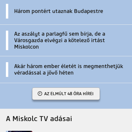
Három pontért utaznak Budapestre
Az aszályt a parlagfű sem bírja, de a
Városgazda elvégzi a kötelező irtást
Miskolcon
Akár három ember életét is megmenthetjük
véradással a jövő héten
AZ ELMÚLT 48 ÓRA HÍREI
A Miskolc TV adásai