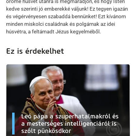
öröme húsvét utánra is megmaradjon, és hogy Isten
kedve szerinti jó emberekké váljunk! Ez tegyen igazán
és végérvényesen szabaddá bennünket! Ezt kívánom
minden miskolci családnak és polgárnak az idei
húsvétra, a feltámadt Jézus kegyelméből.
Ez is érdekelhet
Leó pápa a szuperhatalmakról és
a mesterséges intelligenciáról is
szólt pünkösdkor