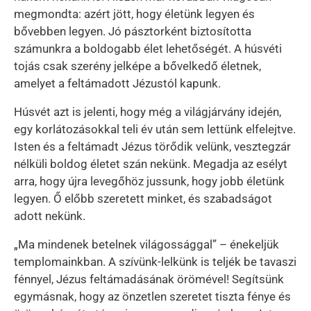
megmondta: azért jött, hogy életünk legyen és
bővebben legyen. Jó pásztorként biztosította
számunkra a boldogabb élet lehetőségét. A húsvéti
tojás csak szerény jelképe a bővelkedő életnek,
amelyet a feltámadott Jézustól kapunk.
Húsvét azt is jelenti, hogy még a világjárvány idején,
egy korlátozásokkal teli év után sem lettünk elfelejtve.
Isten és a feltámadt Jézus törődik velünk, vesztegzár
nélküli boldog életet szán nekünk. Megadja az esélyt
arra, hogy újra levegőhöz jussunk, hogy jobb életünk
legyen. Ő előbb szeretett minket, és szabadságot
adott nekünk.
„Ma mindenek betelnek világossággal” – énekeljük
templomainkban. A szívünk-lelkünk is teljék be tavaszi
fénnyel, Jézus feltámadásának örömével! Segítsünk
egymásnak, hogy az önzetlen szeretet tiszta fénye és