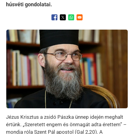
húsvéti gondolatai.
Opens in a new window
Opens in a new window
Opens in a new window
Kép
Jézus Krisztus a zsidó Pászka ünnep idején meghalt
értünk. „Szeretett engem és önmagát adta érettem” –
mondja róla Szent Pál apostol (Gal 2,20). A