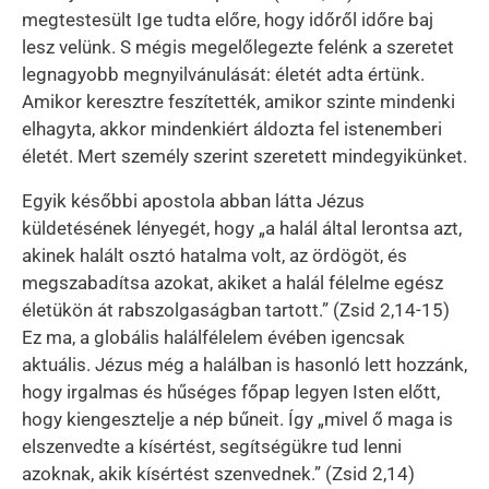
megtestesült Ige tudta előre, hogy időről időre baj
lesz velünk. S mégis megelőlegezte felénk a szeretet
legnagyobb megnyilvánulását: életét adta értünk.
Amikor keresztre feszítették, amikor szinte mindenki
elhagyta, akkor mindenkiért áldozta fel istenemberi
életét. Mert személy szerint szeretett mindegyikünket.
Egyik későbbi apostola abban látta Jézus
küldetésének lényegét, hogy „a halál által lerontsa azt,
akinek halált osztó hatalma volt, az ördögöt, és
megszabadítsa azokat, akiket a halál félelme egész
életükön át rabszolgaságban tartott.” (Zsid 2,14-15)
Ez ma, a globális halálfélelem évében igencsak
aktuális. Jézus még a halálban is hasonló lett hozzánk,
hogy irgalmas és hűséges főpap legyen Isten előtt,
hogy kiengesztelje a nép bűneit. Így „mivel ő maga is
elszenvedte a kísértést, segítségükre tud lenni
azoknak, akik kísértést szenvednek.” (Zsid 2,14)