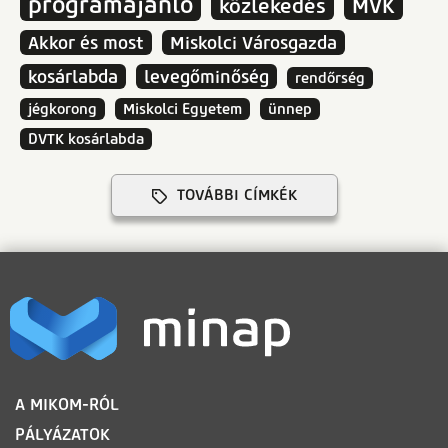
programajánló
közlekedés
MVK
Akkor és most
Miskolci Városgazda
kosárlabda
levegőminőség
rendőrség
jégkorong
Miskolci Egyetem
ünnep
DVTK kosárlabda
TOVÁBBI CÍMKÉK
LÁBLÉC
A MIKOM-RÓL
PÁLYÁZATOK