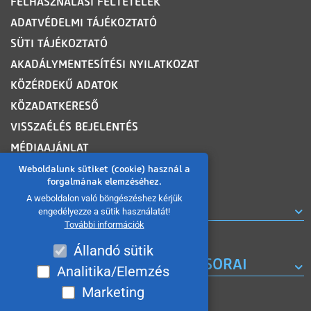
FELHASZNÁLÁSI FELTÉTELEK
ADATVÉDELMI TÁJÉKOZTATÓ
SÜTI TÁJÉKOZTATÓ
AKADÁLYMENTESÍTÉSI NYILATKOZAT
KÖZÉRDEKŰ ADATOK
KÖZADATKERESŐ
VISSZAÉLÉS BEJELENTÉS
MÉDIAAJÁNLAT
OLDALTÉRKÉP
Weboldalunk sütiket (cookie) használ a
forgalmának elemzéséhez.
A weboldalon való böngészéshez kérjük
ROVATOK
engedélyezze a sütik használatát!
További információk
Állandó sütik
A MISKOLC TV KORÁBBI MŰSORAI
Analitika/Elemzés
Marketing