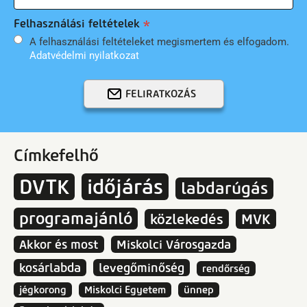
Felhasználási feltételek
A felhasználási feltételeket megismertem és elfogadom.
Adatvédelmi nyilatkozat
FELIRATKOZÁS
Címkefelhő
DVTK
időjárás
labdarúgás
programajánló
közlekedés
MVK
Akkor és most
Miskolci Városgazda
kosárlabda
levegőminőség
rendőrség
jégkorong
Miskolci Egyetem
ünnep