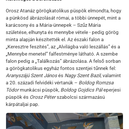
Orosz Atanáz görögkatolikus püspök elmondta, hogy
a pünkösd ábrázolását római, a többi ünnepét, mint a
karácsony és a Mária-ünnepek – Szűz Mária
születése, elhunyta és mennybe vétele - pedig görög
minta alapján készítették el. Az északi falon a
„Keresztre feszítés”, az „Alvilágba való leszállás” és a
„Mennybe menetel” falfestménye látható. A szembe
falon pedig a „Találkozás” ábrázolása. A felső sorban
a görögkatolikus egyház fontos szentjei tűnnek fel:
Aranyszájú Szent János
és
Nagy Szent Bazil
, valamint
a 20. századi felvidéki vértanúk –
Boldog Romzsa
Tódor
munkácsi püspök,
Boldog Gojdics Pál
eperjesi
püspök és
Orosz Péter
szabolcsi származású
kárpátaljai pap.
Kép