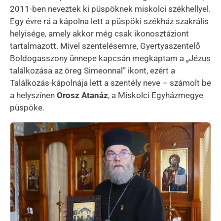
2011-ben neveztek ki püspöknek miskolci székhellyel.
Egy évre rá a kápolna lett a püspöki székház szakrális
helyisége, amely akkor még csak ikonosztáziont
tartalmazott. Mivel szentelésemre, Gyertyaszentelő
Boldogasszony ünnepe kapcsán megkaptam a „Jézus
találkozása az öreg Simeonnal” ikont, ezért a
Találkozás-kápolnája lett a szentély neve – számolt be
a helyszínen
Orosz Atanáz
, a Miskolci Egyházmegye
püspöke.
Kép