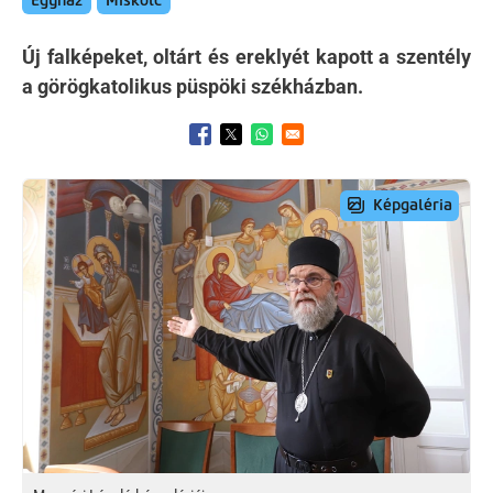
Egyház
Miskolc
Új falképeket, oltárt és ereklyét kapott a szentély
a görögkatolikus püspöki székházban.
Opens in a new window
Opens in a new window
Opens in a new window
Preview Image