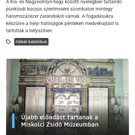
A Kis- és Nagysomlyó-hegy közötti nyeregben tartandó
pünkösdi búcsús szentmisére szombaton mintegy
háromszázezer zarándokot várnak. A fogadásukra
készülve a helyi hatóságok pénteken medvehajtást is
tartottak a helyszínen.
római katolikus
Újabb előadást tartanak a
Miskolci Zsidó Múzeumban