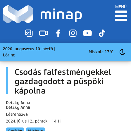
MENÜ
2026. augusztus 10. hétfő |
Miskolc 17°C
Lőrinc
Csodás falfestményekkel
gazdagodott a püspöki
kápolna
Detzky Anna
Detzky Anna
Létrehozva
2024. július 12., péntek – 14:11