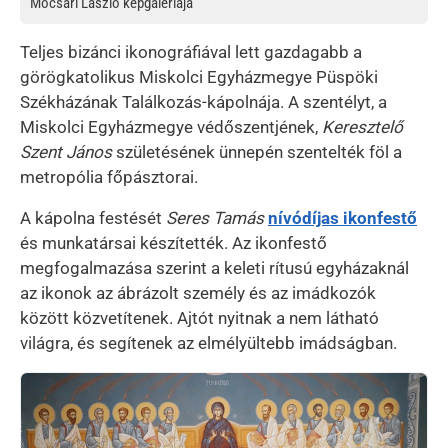
Mocsári László képgalériája
Teljes bizánci ikonográfiával lett gazdagabb a
görögkatolikus Miskolci Egyházmegye Püspöki
Székházának Találkozás-kápolnája. A szentélyt, a
Miskolci Egyházmegye védőszentjének,
Keresztelő
Szent János
születésének ünnepén szentelték föl a
metropólia főpásztorai.
A kápolna festését
Seres Tamás
nívódíjas ikonfestő
és munkatársai készítették. Az ikonfestő
megfogalmazása szerint a keleti rítusú egyházaknál
az ikonok az ábrázolt személy és az imádkozók
között közvetítenek. Ajtót nyitnak a nem látható
világra, és segítenek az elmélyültebb imádságban.
Kép