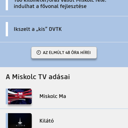
160 kilométer/órás vasút Miskolc felé:
indulhat a fővonal fejlesztése
Ikszelt a „kis” DVTK
AZ ELMÚLT 48 ÓRA HÍREI
A Miskolc TV adásai
Miskolc Ma
Kilátó