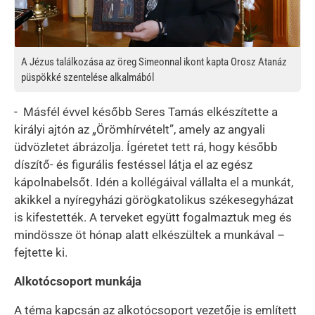
A Jézus találkozása az öreg Simeonnal ikont kapta Orosz Atanáz
püspökké szentelése alkalmából
- Másfél évvel később Seres Tamás elkészítette a
királyi ajtón az „Örömhírvételt”, amely az angyali
üdvözletet ábrázolja. Ígéretet tett rá, hogy később
díszítő- és figurális festéssel látja el az egész
kápolnabelsőt. Idén a kollégáival vállalta el a munkát,
akikkel a nyíregyházi görögkatolikus székesegyházat
is kifestették. A terveket együtt fogalmaztuk meg és
mindössze öt hónap alatt elkészültek a munkával –
fejtette ki.
Alkotócsoport munkája
A téma kapcsán az alkotócsoport vezetője is említett