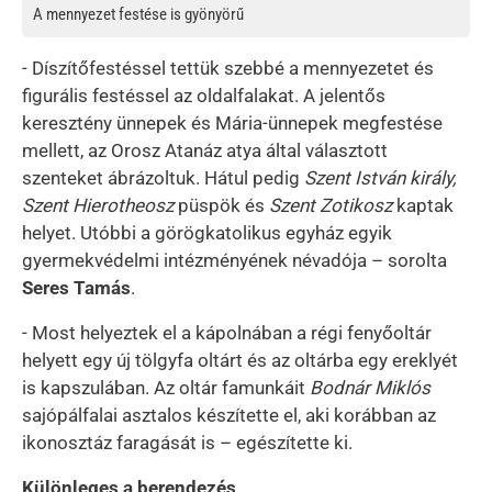
A mennyezet festése is gyönyörű
- Díszítőfestéssel tettük szebbé a mennyezetet és
figurális festéssel az oldalfalakat. A jelentős
keresztény ünnepek és Mária-ünnepek megfestése
mellett, az Orosz Atanáz atya által választott
szenteket ábrázoltuk. Hátul pedig
Szent István király,
Szent Hierotheosz
püspök és
Szent Zotikosz
kaptak
helyet. Utóbbi a görögkatolikus egyház egyik
gyermekvédelmi intézményének névadója – sorolta
Seres Tamás
.
- Most helyeztek el a kápolnában a régi fenyőoltár
helyett egy új tölgyfa oltárt és az oltárba egy ereklyét
is kapszulában. Az oltár famunkáit
Bodnár Miklós
sajópálfalai asztalos készítette el, aki korábban az
ikonosztáz faragását is – egészítette ki.
Különleges a berendezés