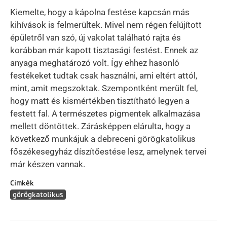
Kiemelte, hogy a kápolna festése kapcsán más
kihívások is felmerültek. Mivel nem régen felújított
épületről van szó, új vakolat található rajta és
korábban már kapott tisztasági festést. Ennek az
anyaga meghatározó volt. Így ehhez hasonló
festékeket tudtak csak használni, ami eltért attól,
mint, amit megszoktak. Szempontként merült fel,
hogy matt és kismértékben tisztítható legyen a
festett fal. A természetes pigmentek alkalmazása
mellett döntöttek. Zárásképpen elárulta, hogy a
következő munkájuk a debreceni görögkatolikus
főszékesegyház díszítőestése lesz, amelynek tervei
már készen vannak.
Címkék
görögkatolikus