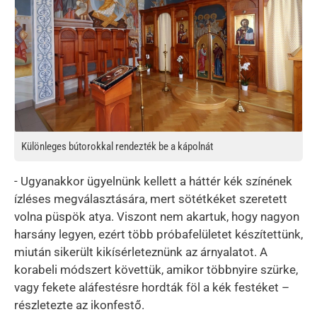
Különleges bútorokkal rendezték be a kápolnát
- Ugyanakkor ügyelnünk kellett a háttér kék színének
ízléses megválasztására, mert sötétkéket szeretett
volna püspök atya. Viszont nem akartuk, hogy nagyon
harsány legyen, ezért több próbafelületet készítettünk,
miután sikerült kikísérleteznünk az árnyalatot. A
korabeli módszert követtük, amikor többnyire szürke,
vagy fekete aláfestésre hordták föl a kék festéket –
részletezte az ikonfestő.