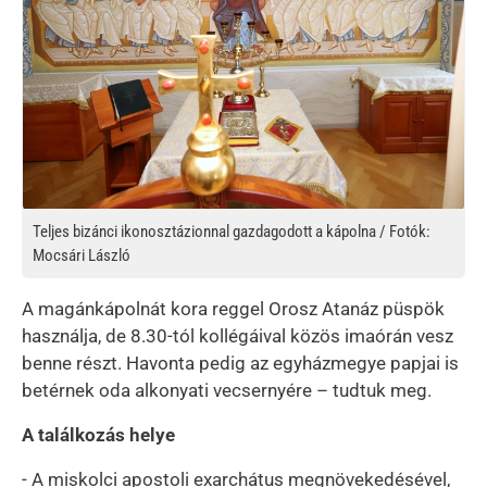
Teljes bizánci ikonosztázionnal gazdagodott a kápolna / Fotók:
Mocsári László
A magánkápolnát kora reggel Orosz Atanáz püspök
használja, de 8.30-tól kollégáival közös imaórán vesz
benne részt. Havonta pedig az egyházmegye papjai is
betérnek oda alkonyati vecsernyére – tudtuk meg.
A találkozás helye
- A miskolci apostoli exarchátus megnövekedésével,