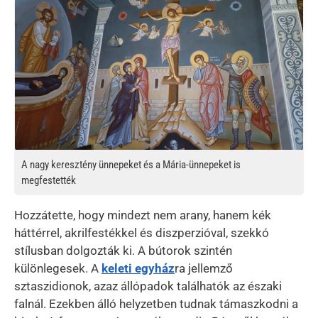
A nagy keresztény ünnepeket és a Mária-ünnepeket is
megfestették
Hozzátette, hogy mindezt nem arany, hanem kék
háttérrel, akrilfestékkel és diszperzióval, szekkó
stílusban dolgozták ki. A bútorok szintén
különlegesek. A
keleti egyház
ra jellemző
sztaszidionok, azaz állópadok találhatók az északi
falnál. Ezekben álló helyzetben tudnak támaszkodni a