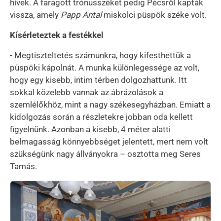
hívek. A faragott trónusszéket pedig Pécsről kapták
vissza, amely
Papp Antal
miskolci püspök széke volt.
Kísérleteztek a festékkel
- Megtiszteltetés számunkra, hogy kifesthettük a
püspöki kápolnát. A munka különlegessége az volt,
hogy egy kisebb, intim térben dolgozhattunk. Itt
sokkal közelebb vannak az ábrázolások a
szemlélőkhöz, mint a nagy székesegyházban. Emiatt a
kidolgozás során a részletekre jobban oda kellett
figyelnünk. Azonban a kisebb, 4 méter alatti
belmagasság könnyebbséget jelentett, mert nem volt
szükségünk nagy állványokra – osztotta meg Seres
Tamás.
Kép