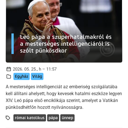
Leó pápa a szuperhatalmakról és
a mesterséges intelligenciáról is
szólt pünkösdkor
2026. 05. 25., h – 11:57
Egyház
Világ
A mesterséges intelligenciát az emberiség szolgálatába
kell állítani ahelyett, hogy kevesek hatalmi eszköze legyen
XIV. Leó pápa első enciklikája szerint, amelyet a Vatikán
pünkösdhétfőn hozott nyilvánosságra.
római katolikus
pápa
ünnep