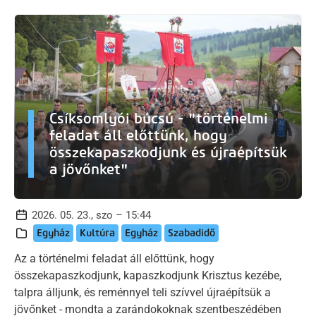
Csíksomlyói búcsú - "történelmi
feladat áll előttünk, hogy
összekapaszkodjunk és újraépítsük
a jövőnket"
2026. 05. 23., szo – 15:44
Egyház
Kultúra
Egyház
Szabadidő
Az a történelmi feladat áll előttünk, hogy
összekapaszkodjunk, kapaszkodjunk Krisztus kezébe,
talpra álljunk, és reménnyel teli szívvel újraépítsük a
jövőnket - mondta a zarándokoknak szentbeszédében