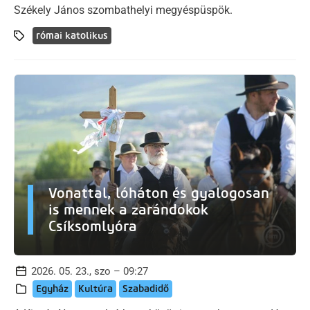
Székely János szombathelyi megyéspüspök.
római katolikus
Vonattal, lóháton és gyalogosan
is mennek a zarándokok
Csíksomlyóra
2026. 05. 23., szo – 09:27
Egyház
Kultúra
Szabadidő