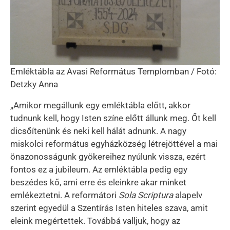
Emléktábla az Avasi Református Templomban / Fotó:
Detzky Anna
„Amikor megállunk egy emléktábla előtt, akkor
tudnunk kell, hogy Isten színe előtt állunk meg. Őt kell
dicsőítenünk és neki kell hálát adnunk. A nagy
miskolci református egyházközség létrejöttével a mai
önazonosságunk gyökereihez nyúlunk vissza, ezért
fontos ez a jubileum. Az emléktábla pedig egy
beszédes kő, ami erre és eleinkre akar minket
emlékeztetni. A reformátori
Sola Scriptura
alapelv
szerint egyedül a Szentírás Isten hiteles szava, amit
eleink megértettek. Továbbá valljuk, hogy az