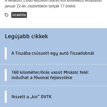
A Miskolci Zsidó Múzeum Baráti Kör következő előadását
január 22-én, csütörtökön tartják 17 órától.
izraelita
Legújabb cikkek
A Tiszába csúszott egy autó Tiszadobnál
160 kilométer/órás vasút Miskolc felé:
indulhat a fővonal fejlesztése
Ikszelt a „kis” DVTK