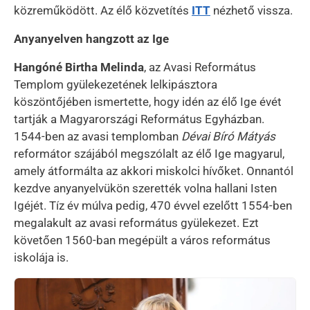
közreműködött. Az élő közvetítés
ITT
nézhető vissza.
Anyanyelven hangzott az Ige
Hangóné Birtha Melinda
, az Avasi Református
Templom gyülekezetének lelkipásztora
köszöntőjében ismertette, hogy idén az élő Ige évét
tartják a Magyarországi Református Egyházban.
1544-ben az avasi templomban
Dévai Bíró Mátyás
reformátor szájából megszólalt az élő Ige magyarul,
amely átformálta az akkori miskolci hívőket. Onnantól
kezdve anyanyelvükön szerették volna hallani Isten
Igéjét. Tíz év múlva pedig, 470 évvel ezelőtt 1554-ben
megalakult az avasi református gyülekezet. Ezt
követően 1560-ban megépült a város református
iskolája is.
Kép