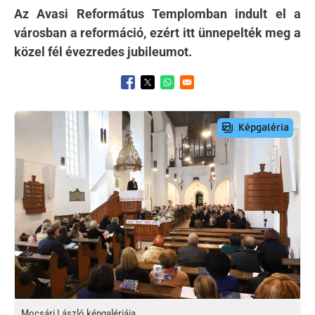
Az Avasi Református Templomban indult el a
városban a reformáció, ezért itt ünnepelték meg a
közel fél évezredes jubileumot.
Opens in a new window
Opens in a new window
Opens in a new window
Preview Image
Mocsári László képgalériája