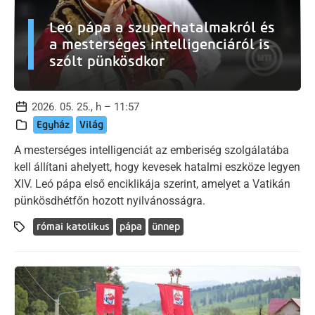
Leó pápa a szuperhatalmakról és
a mesterséges intelligenciáról is
szólt pünkösdkor
2026. 05. 25., h – 11:57
Egyház
Világ
A mesterséges intelligenciát az emberiség szolgálatába
kell állítani ahelyett, hogy kevesek hatalmi eszköze legyen
XIV. Leó pápa első enciklikája szerint, amelyet a Vatikán
pünkösdhétfőn hozott nyilvánosságra.
római katolikus
pápa
ünnep