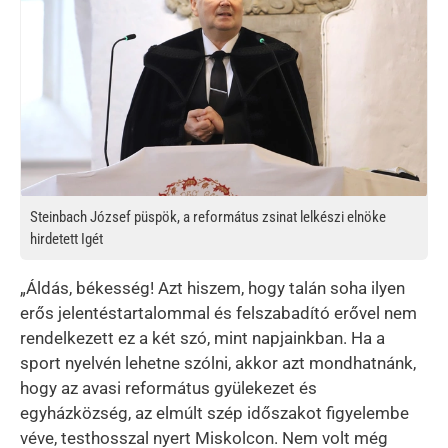
Steinbach József püspök, a református zsinat lelkészi elnöke
hirdetett Igét
„Áldás, békesség! Azt hiszem, hogy talán soha ilyen
erős jelentéstartalommal és felszabadító erővel nem
rendelkezett ez a két szó, mint napjainkban. Ha a
sport nyelvén lehetne szólni, akkor azt mondhatnánk,
hogy az avasi református gyülekezet és
egyházközség, az elmúlt szép időszakot figyelembe
véve, testhosszal nyert Miskolcon. Nem volt még