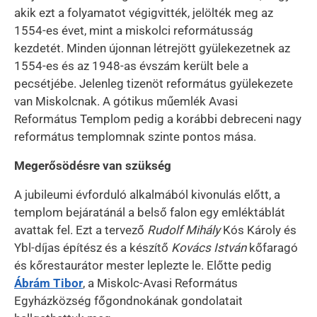
akik ezt a folyamatot végigvitték, jelölték meg az
1554-es évet, mint a miskolci reformátusság
kezdetét. Minden újonnan létrejött gyülekezetnek az
1554-es és az 1948-as évszám került bele a
pecsétjébe. Jelenleg tizenöt református gyülekezete
van Miskolcnak. A gótikus műemlék Avasi
Református Templom pedig a korábbi debreceni nagy
református templomnak szinte pontos mása.
Megerősödésre van szükség
A jubileumi évforduló alkalmából kivonulás előtt, a
templom bejáratánál a belső falon egy emléktáblát
avattak fel. Ezt a tervező
Rudolf Mihály
Kós Károly és
Ybl-díjas építész és a készítő
Kovács István
kőfaragó
és kőrestaurátor mester leplezte le. Előtte pedig
Ábrám Tibor
, a Miskolc-Avasi Református
Egyházközség főgondnokának gondolatait