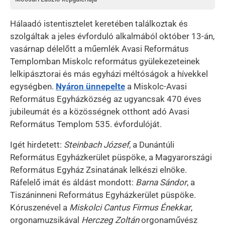
Hálaadó istentisztelet keretében találkoztak és
szolgáltak a jeles évforduló alkalmából október 13-án,
vasárnap délelőtt a műemlék Avasi Református
Templomban Miskolc református gyülekezeteinek
lelkipásztorai és más egyházi méltóságok a hívekkel
egységben.
Nyáron ünnepelte
a Miskolc-Avasi
Református Egyházközség az ugyancsak 470 éves
jubileumát és a közösségnek otthont adó Avasi
Református Templom 535. évfordulóját.
Igét hirdetett:
Steinbach József
, a Dunántúli
Református Egyházkerület püspöke, a Magyarországi
Református Egyház Zsinatának lelkészi elnöke.
Ráfelelő imát és áldást mondott:
Barna Sándor
, a
Tiszáninneni Református Egyházkerület püspöke.
Kóruszenével a
Miskolci Cantus Firmus Énekkar
,
orgonamuzsikával
Herczeg Zoltán
orgonaművész