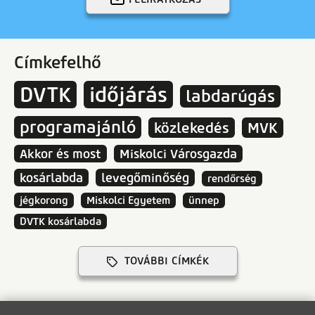
Címkefelhő
DVTK
időjárás
labdarúgás
programajánló
közlekedés
MVK
Akkor és most
Miskolci Városgazda
kosárlabda
levegőminőség
rendőrség
jégkorong
Miskolci Egyetem
ünnep
DVTK kosárlabda
TOVÁBBI CÍMKÉK