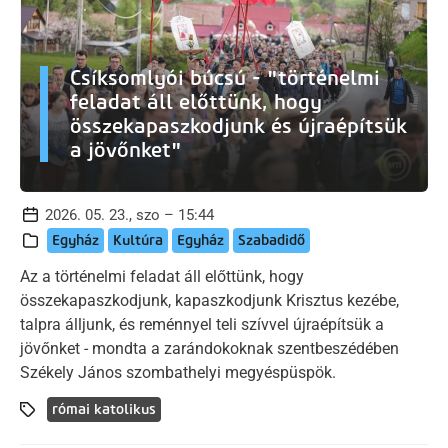
Csíksomlyói búcsú - "történelmi
feladat áll előttünk, hogy
összekapaszkodjunk és újraépítsük
a jövőnket"
2026. 05. 23., szo – 15:44
Egyház
Kultúra
Egyház
Szabadidő
Az a történelmi feladat áll előttünk, hogy
összekapaszkodjunk, kapaszkodjunk Krisztus kezébe,
talpra álljunk, és reménnyel teli szívvel újraépítsük a
jövőnket - mondta a zarándokoknak szentbeszédében
Székely János szombathelyi megyéspüspök.
római katolikus