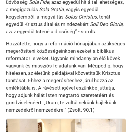
üdvösség
Sola Fide
, azaz egyedül hit által lehetséges,
a megigazulás
Sola Gratia
, vagyis egyedül
kegyelemből, a megváltás
Solus Christus
, tehát
egyedül Krisztus által és mindezekért
Soli Deo Gloria
,
azaz egyedül Istené a dicsőség” - sorolta.
Hozzátette, hogy a reformáció hónapjában szükséges
megerősíteni közösségeinkben ezeket a biblikus
reformátori elveket. Ugyanis mindannyian élő kövek
vagyunk és missziós feladatunk van. Mégpedig, hogy
hitelesen, az életünk példájával közvetítsük Krisztus
tanítását. Ehhez a megerősítéshez járul hozzá az
emléktábla is. A rávésett igével eszünkbe juttatja,
hogy adjunk hálát Isten megtartó szeretetéért és
gondviseléséért: „Uram, te voltál nekünk hajlékünk
nemzedékről nemzedékre!” (Zsolt. 90,1)
Kép