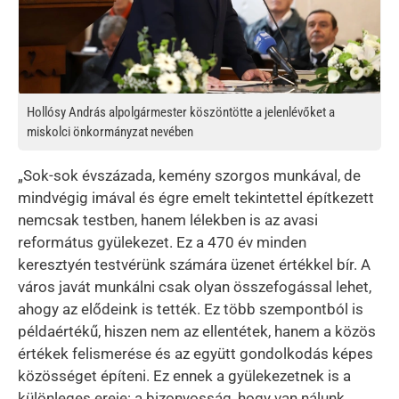
Hollósy András alpolgármester köszöntötte a jelenlévőket a
miskolci önkormányzat nevében
„Sok-sok évszázada, kemény szorgos munkával, de
mindvégig imával és égre emelt tekintettel építkezett
nemcsak testben, hanem lélekben is az avasi
református gyülekezet. Ez a 470 év minden
keresztyén testvérünk számára üzenet értékkel bír. A
város javát munkálni csak olyan összefogással lehet,
ahogy az elődeink is tették. Ez több szempontból is
példaértékű, hiszen nem az ellentétek, hanem a közös
értékek felismerése és az együtt gondolkodás képes
közösséget építeni. Ez ennek a gyülekezetnek is a
különleges ereje: a bizonyosság, hogy van nálunk