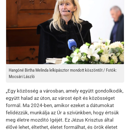
Hangóné Birtha Melinda lelkipásztor mondott köszöntőt / Fotók:
Mocsári László
„Egy közösség a városban, amely együtt gondolkodik,
együtt halad az úton, az várost épít és közösséget
formál. Ma 2024-ben, amikor ezeket a dátumokat
felidézzük, munkálja az Úr a szívünkben, hogy értsük
meg életre mozdító Igéjét. Ez Jézus Krisztus által
élővé lehet, éltethet, életet formálhat, és örök életet