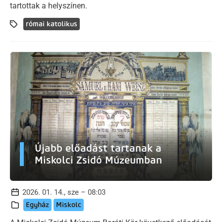
tartottak a helyszínen.
római katolikus
Újabb előadást tartanak a
Miskolci Zsidó Múzeumban
2026. 01. 14., sze – 08:03
Egyház
Miskolc