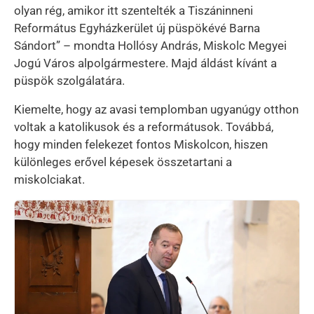
olyan rég, amikor itt szentelték a Tiszáninneni
Református Egyházkerület új püspökévé Barna
Sándort” – mondta Hollósy András, Miskolc Megyei
Jogú Város alpolgármestere. Majd áldást kívánt a
püspök szolgálatára.
Kiemelte, hogy az avasi templomban ugyanúgy otthon
voltak a katolikusok és a reformátusok. Továbbá,
hogy minden felekezet fontos Miskolcon, hiszen
különleges erővel képesek összetartani a
miskolciakat.
Kép