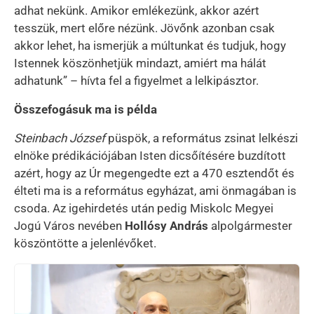
adhat nekünk. Amikor emlékezünk, akkor azért
tesszük, mert előre nézünk. Jövőnk azonban csak
akkor lehet, ha ismerjük a múltunkat és tudjuk, hogy
Istennek köszönhetjük mindazt, amiért ma hálát
adhatunk” – hívta fel a figyelmet a lelkipásztor.
Összefogásuk ma is példa
Steinbach József
püspök, a református zsinat lelkészi
elnöke prédikációjában Isten dicsőítésére buzdított
azért, hogy az Úr megengedte ezt a 470 esztendőt és
élteti ma is a református egyházat, ami önmagában is
csoda. Az igehirdetés után pedig Miskolc Megyei
Jogú Város nevében
Hollósy András
alpolgármester
köszöntötte a jelenlévőket.
Kép