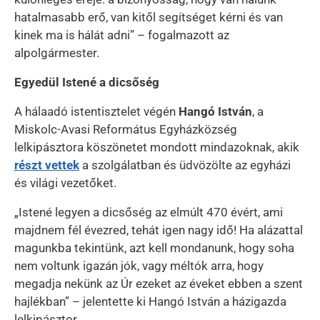
hatalmasabb erő, van kitől segítséget kérni és van
kinek ma is hálát adni” – fogalmazott az
alpolgármester.
Egyedül Istené a dicsőség
A hálaadó istentisztelet végén
Hangó István
, a
Miskolc-Avasi Református Egyházközség
lelkipásztora köszönetet mondott mindazoknak, akik
részt vettek
a szolgálatban és üdvözölte az egyházi
és világi vezetőket.
„Istené legyen a dicsőség az elmúlt 470 évért, ami
majdnem fél évezred, tehát igen nagy idő! Ha alázattal
magunkba tekintünk, azt kell mondanunk, hogy soha
nem voltunk igazán jók, vagy méltók arra, hogy
megadja nekünk az Úr ezeket az éveket ebben a szent
hajlékban” – jelentette ki Hangó István a házigazda
lelkipásztor.