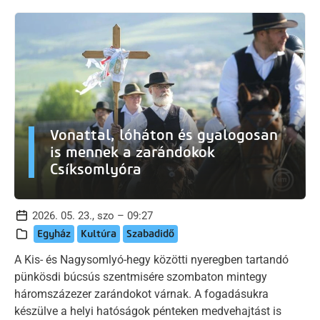
Vonattal, lóháton és gyalogosan
is mennek a zarándokok
Csíksomlyóra
2026. 05. 23., szo – 09:27
Egyház
Kultúra
Szabadidő
A Kis- és Nagysomlyó-hegy közötti nyeregben tartandó
pünkösdi búcsús szentmisére szombaton mintegy
háromszázezer zarándokot várnak. A fogadásukra
készülve a helyi hatóságok pénteken medvehajtást is