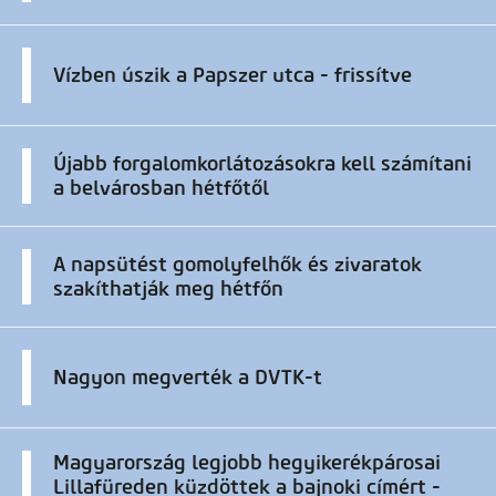
Vízben úszik a Papszer utca - frissítve
Újabb forgalomkorlátozásokra kell számítani
a belvárosban hétfőtől
A napsütést gomolyfelhők és zivaratok
szakíthatják meg hétfőn
Nagyon megverték a DVTK-t
Magyarország legjobb hegyikerékpárosai
Lillafüreden küzdöttek a bajnoki címért -