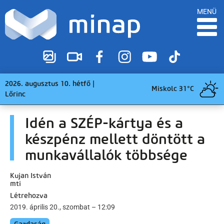
MENÜ
2026. augusztus 10. hétfő |
Miskolc 31°C
Lőrinc
Idén a SZÉP-kártya és a
készpénz mellett döntött a
munkavállalók többsége
Kujan István
mti
Létrehozva
2019. április 20., szombat – 12:09