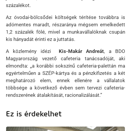
százalékot.
Az óvodai-bölcsődei költségek térítése továbbra is
adómentes maradt, részaránya mégsem emelkedett
1,2 százalék fölé, mivel a munkavállalóknak csupán
kis hányadát érinti ez a juttatás.
A közlemény idézi
Kis-Makár Andreát
, a BDO
Magyarország vezető cafeteria tanácsadóját, aki
elmondta: „a korábbi sokszínű cafeteria-palettán ma
egyértelműen a SZÉP-kártya és a pénzkifizetés a két
meghatározó elem, ennek ellenére a vállalatok
többsége a következő évben sem tervezi cafeteria-
rendszerének átalakítását, racionalizálását.”
Ez is érdekelhet