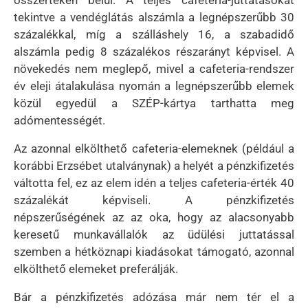
tekintve a vendéglátás alszámla a legnépszerűbb 30
százalékkal, míg a szálláshely 16, a szabadidő
alszámla pedig 8 százalékos részarányt képvisel. A
növekedés nem meglepő, mivel a cafeteria-rendszer
év eleji átalakulása nyomán a legnépszerűbb elemek
közül egyedül a SZÉP-kártya tarthatta meg
adómentességét.
Az azonnal elkölthető cafeteria-elemeknek (például a
korábbi Erzsébet utalványnak) a helyét a pénzkifizetés
váltotta fel, ez az elem idén a teljes cafeteria-érték 40
százalékát képviseli. A pénzkifizetés
népszerűségének az az oka, hogy az alacsonyabb
keresetű munkavállalók az üdülési juttatással
szemben a hétköznapi kiadásokat támogató, azonnal
elkölthető elemeket preferálják.
Bár a pénzkifizetés adózása már nem tér el a