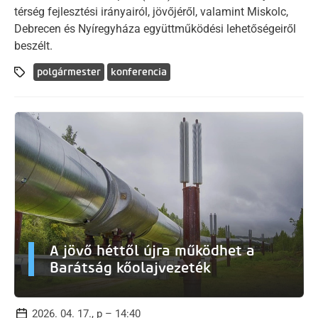
térség fejlesztési irányairól, jövőjéről, valamint Miskolc,
Debrecen és Nyíregyháza együttműködési lehetőségeiről
beszélt.
polgármester
konferencia
A jövő héttől újra működhet a
Barátság kőolajvezeték
2026. 04. 17., p – 14:40