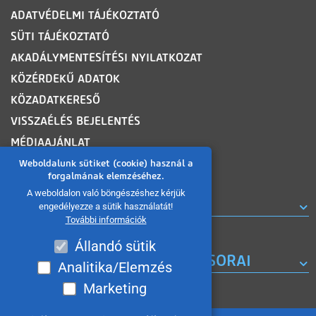
ADATVÉDELMI TÁJÉKOZTATÓ
SÜTI TÁJÉKOZTATÓ
AKADÁLYMENTESÍTÉSI NYILATKOZAT
KÖZÉRDEKŰ ADATOK
KÖZADATKERESŐ
VISSZAÉLÉS BEJELENTÉS
MÉDIAAJÁNLAT
OLDALTÉRKÉP
Weboldalunk sütiket (cookie) használ a
forgalmának elemzéséhez.
A weboldalon való böngészéshez kérjük
ROVATOK
engedélyezze a sütik használatát!
További információk
Állandó sütik
A MISKOLC TV KORÁBBI MŰSORAI
Analitika/Elemzés
Marketing