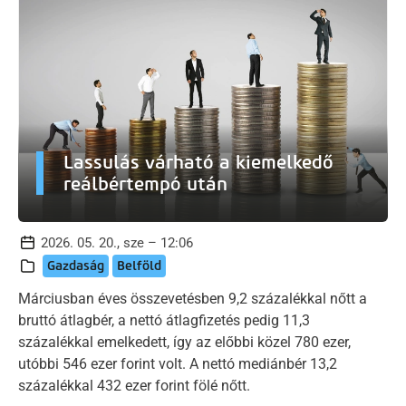
Lassulás várható a kiemelkedő
reálbértempó után
2026. 05. 20., sze – 12:06
Gazdaság
Belföld
Márciusban éves összevetésben 9,2 százalékkal nőtt a
bruttó átlagbér, a nettó átlagfizetés pedig 11,3
százalékkal emelkedett, így az előbbi közel 780 ezer,
utóbbi 546 ezer forint volt. A nettó mediánbér 13,2
százalékkal 432 ezer forint fölé nőtt.