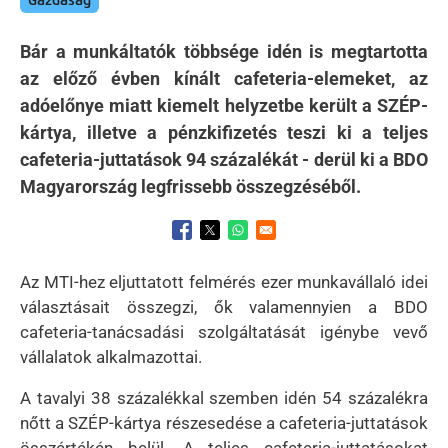
Gazdaság
Bár a munkáltatók többsége idén is megtartotta
az előző évben kínált cafeteria-elemeket, az
adóelőnye miatt kiemelt helyzetbe került a SZÉP-
kártya, illetve a pénzkifizetés teszi ki a teljes
cafeteria-juttatások 94 százalékát - derül ki a BDO
Magyarország legfrissebb összegzéséből.
Opens in a new window
Opens in a new window
Opens in a new window
Az MTI-hez eljuttatott felmérés ezer munkavállaló idei
választásait összegzi, ők valamennyien a BDO
cafeteria-tanácsadási szolgáltatását igénybe vevő
vállalatok alkalmazottai.
A tavalyi 38 százalékkal szemben idén 54 százalékra
nőtt a SZÉP-kártya részesedése a cafeteria-juttatások
összértékén belül. A teljes cafeteria-juttatásokat