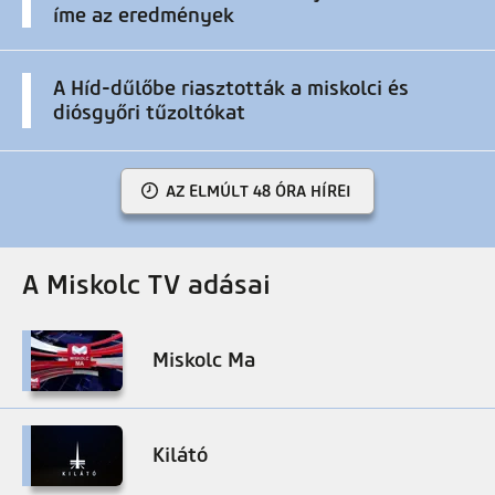
íme az eredmények
A Híd-dűlőbe riasztották a miskolci és
diósgyőri tűzoltókat
AZ ELMÚLT 48 ÓRA HÍREI
A Miskolc TV adásai
Miskolc Ma
Kilátó