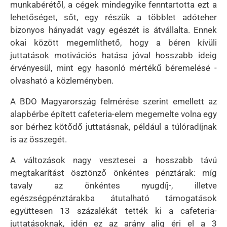
munkabérétől, a cégek mindegyike fenntartotta ezt a
lehetőséget, sőt, egy részük a többlet adóteher
bizonyos hányadát vagy egészét is átvállalta. Ennek
okai között megemlíthető, hogy a béren kívüli
juttatások motivációs hatása jóval hosszabb ideig
érvényesül, mint egy hasonló mértékű béremelésé -
olvasható a közleményben.
A BDO Magyarország felmérése szerint emellett az
alapbérbe épített cafeteria-elem megemelte volna egy
sor bérhez kötődő juttatásnak, például a túlóradíjnak
is az összegét.
A változások nagy vesztesei a hosszabb távú
megtakarítást ösztönző önkéntes pénztárak: míg
tavaly az önkéntes nyugdíj-, illetve
egészségpénztárakba átutalható támogatások
együttesen 13 százalékát tették ki a cafeteria-
juttatásoknak, idén ez az arány alig éri el a 3