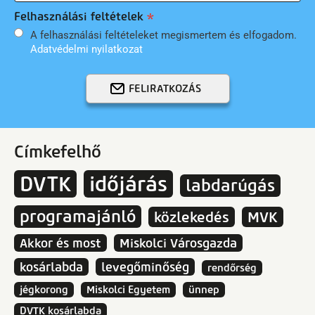
Felhasználási feltételek
A felhasználási feltételeket megismertem és elfogadom.
Adatvédelmi nyilatkozat
FELIRATKOZÁS
Címkefelhő
DVTK
időjárás
labdarúgás
programajánló
közlekedés
MVK
Akkor és most
Miskolci Városgazda
kosárlabda
levegőminőség
rendőrség
jégkorong
Miskolci Egyetem
ünnep
DVTK kosárlabda