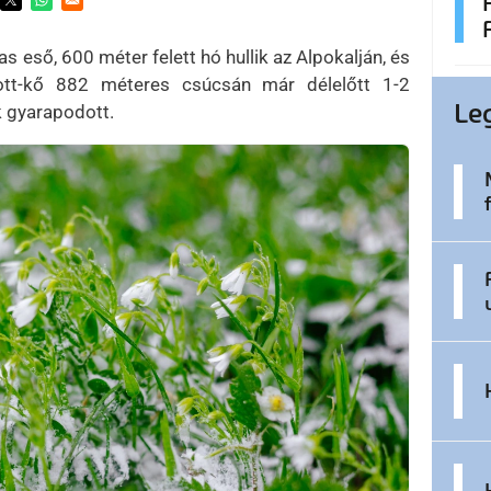
ens in a new window
Opens in a new window
Opens in a new window
as eső, 600 méter felett hó hullik az Alpokalján, és
ott-kő 882 méteres csúcsán már délelőtt 1-2
Le
k gyarapodott.