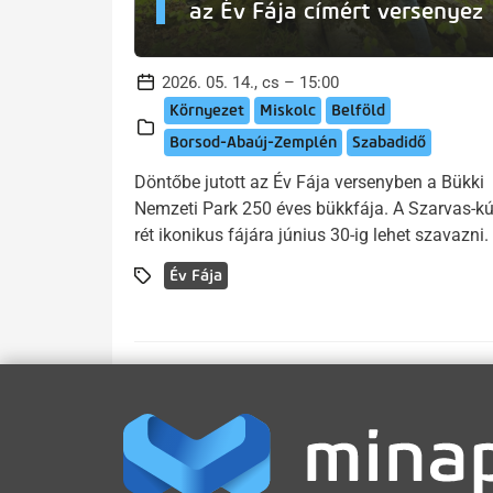
az Év Fája címért versenyez
2026. 05. 14., cs – 15:00
Környezet
Miskolc
Belföld
Borsod-Abaúj-Zemplén
Szabadidő
Döntőbe jutott az Év Fája versenyben a Bükki
Nemzeti Park 250 éves bükkfája. A Szarvas-kú
rét ikonikus fájára június 30-ig lehet szavazni.
Év Fája