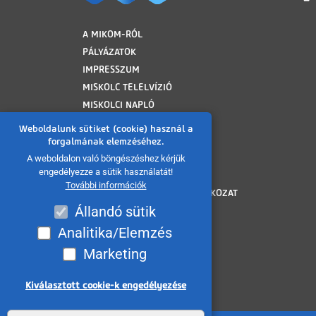
LÁBLÉC
A MIKOM-RÓL
PÁLYÁZATOK
IMPRESSZUM
MISKOLC TELELVÍZIÓ
MISKOLCI NAPLÓ
MINAP ARCHÍVUM
Weboldalunk sütiket (cookie) használ a
FELHASZNÁLÁSI FELTÉTELEK
forgalmának elemzéséhez.
ADATVÉDELMI TÁJÉKOZTATÓ
A weboldalon való böngészéshez kérjük
engedélyezze a sütik használatát!
SÜTI TÁJÉKOZTATÓ
További információk
AKADÁLYMENTESÍTÉSI NYILATKOZAT
Állandó sütik
KÖZÉRDEKŰ ADATOK
KÖZADATKERESŐ
Analitika/Elemzés
VISSZAÉLÉS BEJELENTÉS
Marketing
MÉDIAAJÁNLAT
OLDALTÉRKÉP
Kiválasztott cookie-k engedélyezése
Withdraw consent