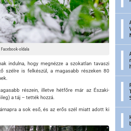
s Facebook-oldala
útnak indulna, hogy megnézze a szokatlan tavaszi
ző szélre is felkészül, a magasabb részeken 80
nek.
asabb részein, illetve hétfőre már az Északi-
eg) a táj – tették hozzá.
árnapra a sok eső, és az erős szél miatt adott ki