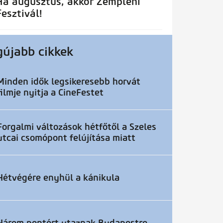
Ha augusztus, akkor Zempléni
Fesztivál!
gújabb cikkek
Minden idők legsikeresebb horvát
filmje nyitja a CineFestet
Forgalmi változások hétfőtől a Szeles
utcai csomópont felújítása miatt
Hétvégére enyhül a kánikula