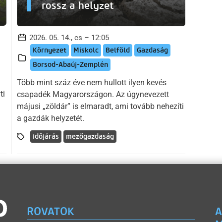
rossz a helyzet
2026. 05. 14., cs – 12:05
Környezet
Miskolc
Belföld
Gazdaság
Borsod-Abaúj-Zemplén
Több mint száz éve nem hullott ilyen kevés
ti
csapadék Magyarországon. Az úgynevezett
májusi „zöldár” is elmaradt, ami tovább nehezíti
a gazdák helyzetét.
időjárás
mezőgazdaság
ROVATOK
A