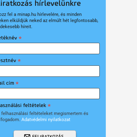
liratkozás hírlevelünkre
ozz fel a minap.hu hírlevelére, és minden
eken elküldjük neked az elmúlt hét legfontosabb,
rdekesebb híreit.
etéknév
esztnév
il cím
asználási feltételek
 felhasználási feltételeket megismertem és
lfogadom.
Adatvédelmi nyilatkozat
FELIRATKOZÁS