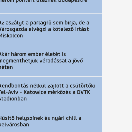
Három pontért utaznak Budapestre
Az aszályt a parlagfű sem bírja, de a
Városgazda elvégzi a kötelező irtást
Miskolcon
Akár három ember életét is
megmenthetjük véradással a jövő
héten
Rendbontás nélkül zajlott a csütörtöki
Tel-Aviv - Katowice mérkőzés a DVTK
Stadionban
Hűsítő helyszínek és nyári chill a
belvárosban