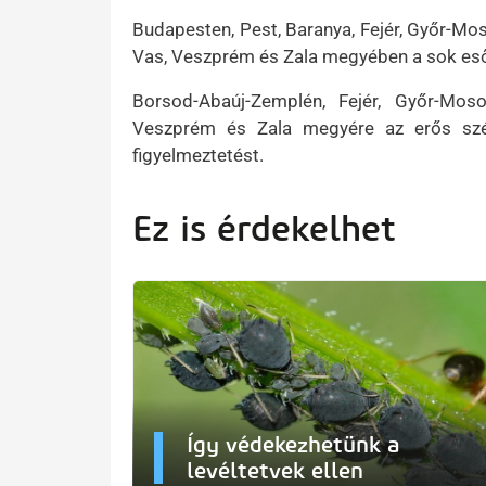
Budapesten, Pest, Baranya, Fejér, Győr-M
Vas, Veszprém és Zala megyében a sok eső 
Borsod-Abaúj-Zemplén, Fejér, Győr-Mo
Veszprém és Zala megyére az erős szél
figyelmeztetést.
Ez is érdekelhet
Így védekezhetünk a
levéltetvek ellen