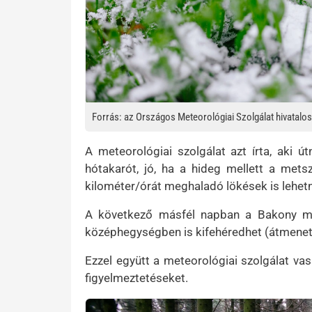
Forrás: az Országos Meteorológiai Szolgálat hivatalo
A meteorológiai szolgálat azt írta, aki 
hótakarót, jó, ha a hideg mellett a mets
kilométer/órát meghaladó lökések is lehet
A következő másfél napban a Bakony mag
középhegységben is kifehéredhet (átmenetil
Ezzel együtt a meteorológiai szolgálat vas
figyelmeztetéseket.
Kép