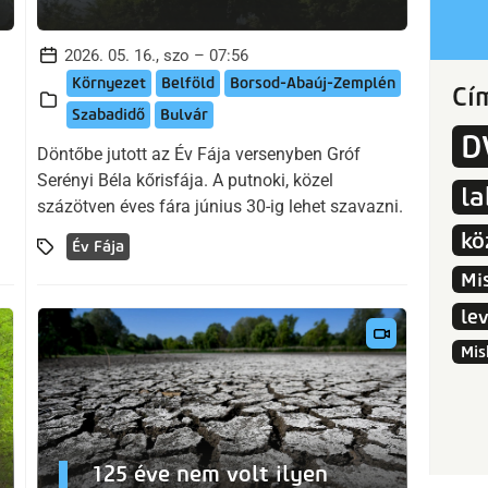
2026. 05. 16., szo – 07:56
Környezet
Belföld
Borsod-Abaúj-Zemplén
Cí
Szabadidő
Bulvár
D
Döntőbe jutott az Év Fája versenyben Gróf
Serényi Béla kőrisfája. A putnoki, közel
l
százötven éves fára június 30-ig lehet szavazni.
kö
Év Fája
Mi
le
Mis
125 éve nem volt ilyen