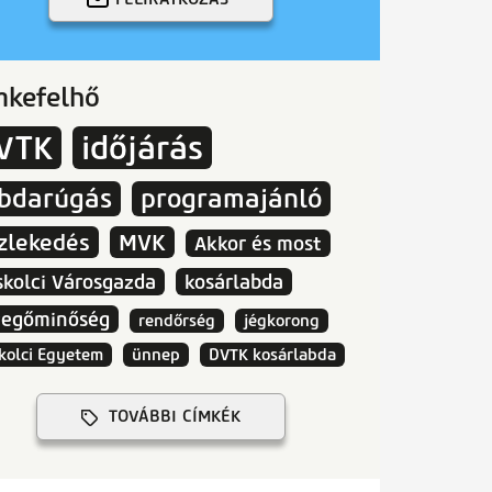
mkefelhő
VTK
időjárás
abdarúgás
programajánló
zlekedés
MVK
Akkor és most
skolci Városgazda
kosárlabda
vegőminőség
rendőrség
jégkorong
kolci Egyetem
ünnep
DVTK kosárlabda
TOVÁBBI CÍMKÉK