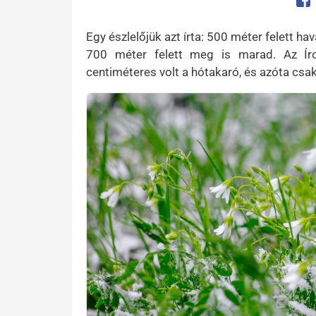
Op
Egy észlelőjük azt írta: 500 méter felett hav
700 méter felett meg is marad. Az Ír
centiméteres volt a hótakaró, és azóta csa
Kép