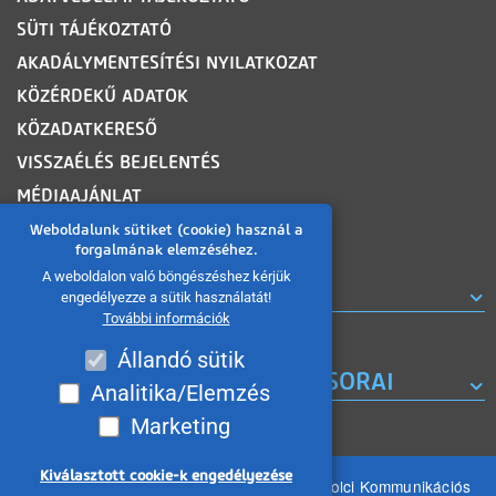
SÜTI TÁJÉKOZTATÓ
AKADÁLYMENTESÍTÉSI NYILATKOZAT
KÖZÉRDEKŰ ADATOK
KÖZADATKERESŐ
VISSZAÉLÉS BEJELENTÉS
MÉDIAAJÁNLAT
OLDALTÉRKÉP
Weboldalunk sütiket (cookie) használ a
forgalmának elemzéséhez.
A weboldalon való böngészéshez kérjük
ROVATOK
engedélyezze a sütik használatát!
További információk
Állandó sütik
A MISKOLC TV KORÁBBI MŰSORAI
Analitika/Elemzés
Marketing
Kiválasztott cookie-k engedélyezése
Minden jog fenntartva 2026 © MIKOM Miskolci Kommunikációs