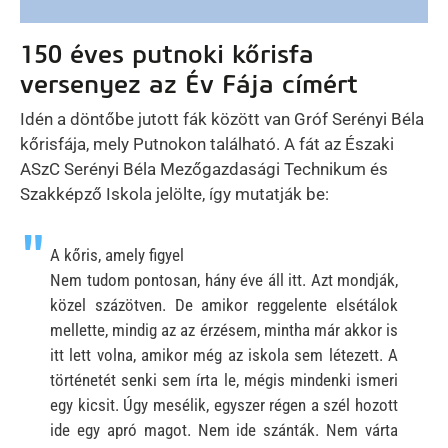
150 éves putnoki kőrisfa
versenyez az Év Fája címért
Idén a döntőbe jutott fák között van Gróf Serényi Béla
kőrisfája, mely Putnokon található. A fát az Északi
ASzC Serényi Béla Mezőgazdasági Technikum és
Szakképző Iskola jelölte, így mutatják be:
A kőris, amely figyel
Nem tudom pontosan, hány éve áll itt. Azt mondják,
közel százötven. De amikor reggelente elsétálok
mellette, mindig az az érzésem, mintha már akkor is
itt lett volna, amikor még az iskola sem létezett. A
történetét senki sem írta le, mégis mindenki ismeri
egy kicsit. Úgy mesélik, egyszer régen a szél hozott
ide egy apró magot. Nem ide szánták. Nem várta