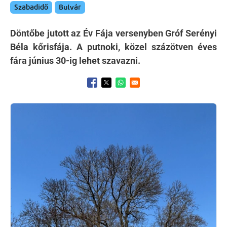
Szabadidő
Bulvár
Döntőbe jutott az Év Fája versenyben Gróf Serényi
Béla kőrisfája. A putnoki, közel százötven éves
fára június 30-ig lehet szavazni.
Opens in a new window
Opens in a new window
Opens in a new window
Kép