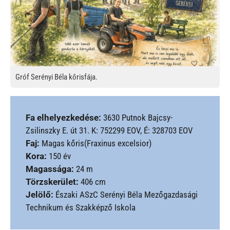
Gróf Serényi Béla kőrisfája.
Fa elhelyezkedése:
3630 Putnok Bajcsy-
Zsilinszky E. út 31. K: 752299 EOV, É: 328703 EOV
Faj:
Magas kőris(Fraxinus excelsior)
Kora:
150 év
Magassága:
24 m
Törzskerület:
406 cm
Jelölő:
Északi ASzC Serényi Béla Mezőgazdasági
Technikum és Szakképző Iskola