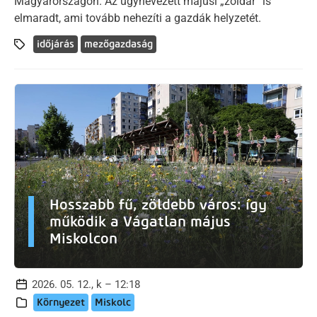
Magyarországon. Az úgynevezett májusi „zöldár” is
elmaradt, ami tovább nehezíti a gazdák helyzetét.
időjárás
mezőgazdaság
Hosszabb fű, zöldebb város: így
működik a Vágatlan május
Miskolcon
2026. 05. 12., k – 12:18
Környezet
Miskolc