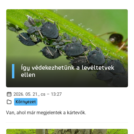
Így védekezhetünk a levéltetvek
ellen
2026. 05. 21., cs – 13:27
Környezet
Van, ahol már megjelentek a kártevők.