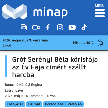
MENÜ
2026. augusztus 9. vasárnap |
Miskolc 30°C
Emőd
Gróf Serényi Béla kőrisfája
az Év Fája címért szállt
harcba
Bónusné Nánási Regina
Létrehozva
2026. május 16., szombat – 07:56
Környezet
Belföld
Borsod-Abaúj-Zemplén