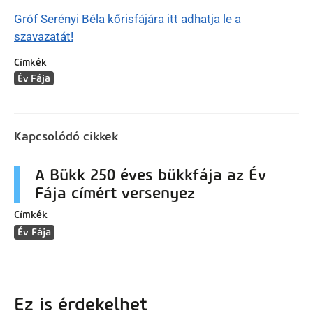
Gróf Serényi Béla kőrisfájára itt adhatja le a
szavazatát!
Címkék
Év Fája
Kapcsolódó cikkek
A Bükk 250 éves bükkfája az Év
Fája címért versenyez
Címkék
Év Fája
Ez is érdekelhet