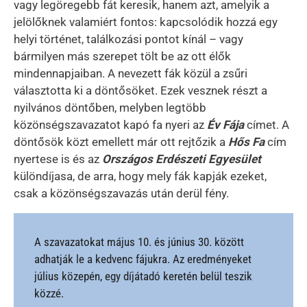
vagy legöregebb fát keresik, hanem azt, amelyik a
jelölőknek valamiért fontos: kapcsolódik hozzá egy
helyi történet, találkozási pontot kínál – vagy
bármilyen más szerepet tölt be az ott élők
mindennapjaiban. A nevezett fák közül a zsűri
választotta ki a döntősöket. Ezek vesznek részt a
nyilvános döntőben, melyben legtöbb
közönségszavazatot kapó fa nyeri az
Év Fája
címet. A
döntősök közt emellett már ott rejtőzik a
Hős Fa
cím
nyertese is és az
Országos Erdészeti Egyesület
különdíjasa, de arra, hogy mely fák kapják ezeket,
csak a közönségszavazás után derül fény.
A szavazatokat május 10. és június 30. között
adhatják le a kedvenc fájukra. Az eredményeket
július közepén, egy díjátadó keretén belül teszik
közzé.