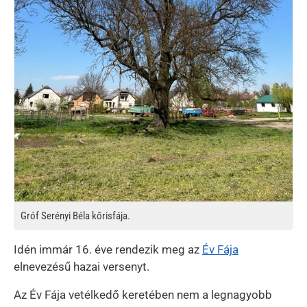
Gróf Serényi Béla kőrisfája.
Idén immár 16. éve rendezik meg az
Év Fája
elnevezésű hazai versenyt.
Az Év Fája vetélkedő keretében nem a legnagyobb