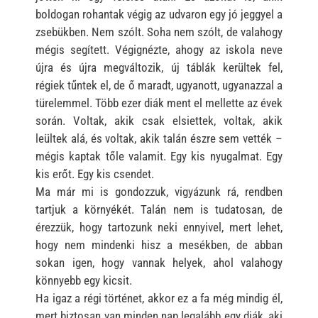
boldogan rohantak végig az udvaron egy jó jeggyel a
zsebükben. Nem szólt. Soha nem szólt, de valahogy
mégis segített. Végignézte, ahogy az iskola neve
újra és újra megváltozik, új táblák kerültek fel,
régiek tűntek el, de ő maradt, ugyanott, ugyanazzal a
türelemmel. Több ezer diák ment el mellette az évek
során. Voltak, akik csak elsiettek, voltak, akik
leültek alá, és voltak, akik talán észre sem vették –
mégis kaptak tőle valamit. Egy kis nyugalmat. Egy
kis erőt. Egy kis csendet.
Ma már mi is gondozzuk, vigyázunk rá, rendben
tartjuk a környékét. Talán nem is tudatosan, de
érezzük, hogy tartozunk neki ennyivel, mert lehet,
hogy nem mindenki hisz a mesékben, de abban
sokan igen, hogy vannak helyek, ahol valahogy
könnyebb egy kicsit.
Ha igaz a régi történet, akkor ez a fa még mindig él,
mert biztosan van minden nap legalább egy diák, aki