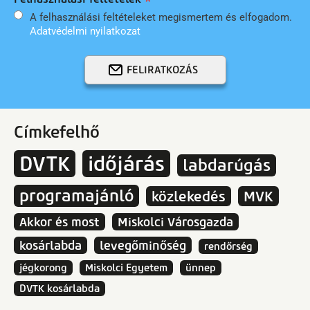
A felhasználási feltételeket megismertem és elfogadom.
Adatvédelmi nyilatkozat
FELIRATKOZÁS
Címkefelhő
DVTK
időjárás
labdarúgás
programajánló
közlekedés
MVK
Akkor és most
Miskolci Városgazda
kosárlabda
levegőminőség
rendőrség
jégkorong
Miskolci Egyetem
ünnep
DVTK kosárlabda