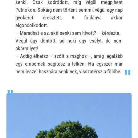
senki. Csak sodródott, míg végül megpihent
Putnokon. Sokáig nem történt semmi, végül egy nap
gyökeret eresztett. A földanya akkor
elgondolkodott.
– Maradhat-e az, akit senki sem hívott? – kérdezte.
Végül úgy döntött, ad neki egy esélyt, de nem
akármilyet!
– Addig élhetsz – szólt a maghoz –, amíg legalább
egy embernek segítesz a lelkén. Ha egyszer már
nem leszel hasznára senkinek, visszatérsz a földbe.
Kép