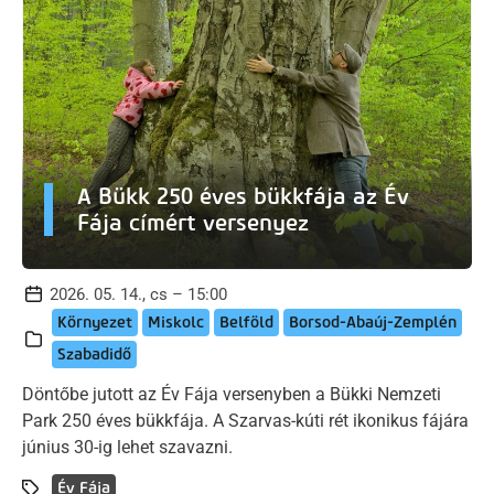
A Bükk 250 éves bükkfája az Év
Fája címért versenyez
2026. 05. 14., cs – 15:00
Környezet
Miskolc
Belföld
Borsod-Abaúj-Zemplén
Szabadidő
Döntőbe jutott az Év Fája versenyben a Bükki Nemzeti
Park 250 éves bükkfája. A Szarvas-kúti rét ikonikus fájára
június 30-ig lehet szavazni.
Év Fája