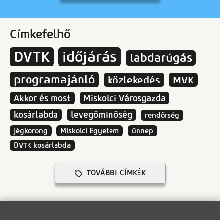
Címkefelhő
DVTK
időjárás
labdarúgás
programajánló
közlekedés
MVK
Akkor és most
Miskolci Városgazda
kosárlabda
levegőminőség
rendőrség
jégkorong
Miskolci Egyetem
ünnep
DVTK kosárlabda
TOVÁBBI CÍMKÉK