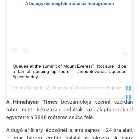
A bejegyzés megtekintése az Instagramon
Queues at the summit of Mount Everest?! Not sure I’d be
a fan of queuing up there. . #mounteverest #queues
#picoftheday
Johnny Delgado
(@johnnydelg) által megosztott bejegyzés,
Máj 
A
Himalayan Times
beszámolója szerint szerdán
több mint kétszázan indultak az alaptáborokból
egyszerre a 8848 méteres csúcs felé.
A dugó a Hillary-lépcsőnél is, ami sajnos – 24 óra alatt
– már három ember halálát is okozta. A nagy