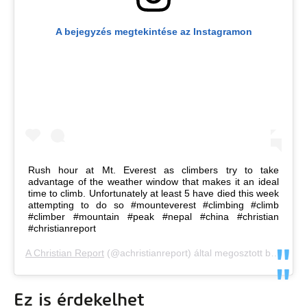
A bejegyzés megtekintése az Instagramon
Rush hour at Mt. Everest as climbers try to take
advantage of the weather window that makes it an ideal
time to climb. Unfortunately at least 5 have died this week
attempting to do so #mounteverest #climbing #climb
#climber #mountain #peak #nepal #china #christian
#christianreport
A Christian Report
(@achristianreport) által megosztott bejegyzés,
Ez is érdekelhet