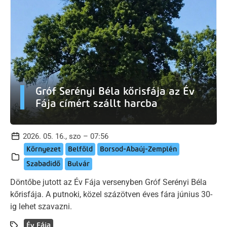
Gróf Serényi Béla kőrisfája az Év
Fája címért szállt harcba
2026. 05. 16., szo – 07:56
Környezet
Belföld
Borsod-Abaúj-Zemplén
Szabadidő
Bulvár
Döntőbe jutott az Év Fája versenyben Gróf Serényi Béla
kőrisfája. A putnoki, közel százötven éves fára június 30-
ig lehet szavazni.
Év Fája