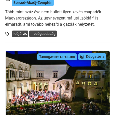
Borsod-Abaúj-Zemplén
Több mint száz éve nem hullott ilyen kevés csapadék
Magyarországon. Az úgynevezett májusi „zöldár” is
elmaradt, ami tovább nehezíti a gazdák helyzetét.
időjárás
mezőgazdaság
Képgaléria
Támogatott tartalom