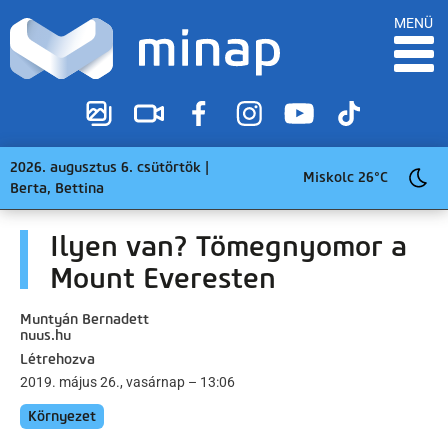
MENÜ
2026. augusztus 6. csütörtök |
Miskolc 26°C
Berta, Bettina
Ilyen van? Tömegnyomor a
Mount Everesten
Muntyán Bernadett
nuus.hu
Létrehozva
2019. május 26., vasárnap – 13:06
Környezet