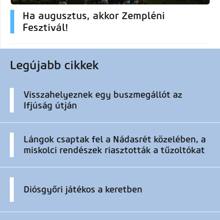
Ha augusztus, akkor Zempléni
Fesztivál!
Legújabb cikkek
Visszahelyeznek egy buszmegállót az
Ifjúság útján
Lángok csaptak fel a Nádasrét közelében, a
miskolci rendészek riasztották a tűzoltókat
Diósgyőri játékos a keretben