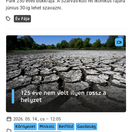
Park 250 éves bükkfája. A Szarvas-kúti rét ikonikus fájára
június 30-ig lehet szavazni.
Év Fája
125 éve nem volt ilyen rossz a
helyzet
2026. 05. 14., cs – 12:05
Környezet
Miskolc
Belföld
Gazdaság