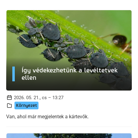
Így védekezhetünk a levéltetvek
ellen
2026. 05. 21., cs – 13:27
Környezet
Van, ahol már megjelentek a kártevők.