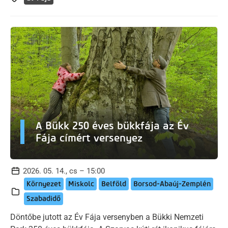
A Bükk 250 éves bükkfája az Év
Fája címért versenyez
2026. 05. 14., cs – 15:00
Környezet
Miskolc
Belföld
Borsod-Abaúj-Zemplén
Szabadidő
Döntőbe jutott az Év Fája versenyben a Bükki Nemzeti