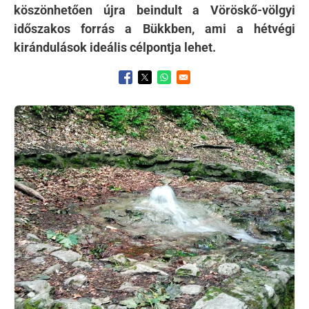
köszönhetően újra beindult a Vöröskő-völgyi
időszakos forrás a Bükkben, ami a hétvégi
kirándulások ideális célpontja lehet.
Opens in a new window
Opens in a new window
Opens in a new window
Kép