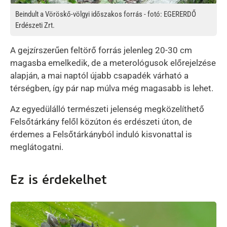
Beindult a Vöröskő-völgyi időszakos forrás - fotó: EGERERDŐ
Erdészeti Zrt.
A gejzírszerűen feltörő forrás jelenleg 20-30 cm
magasba emelkedik, de a meterológusok előrejelzése
alapján, a mai naptól újabb csapadék várható a
térségben, így pár nap múlva még magasabb is lehet.
Az egyedülálló természeti jelenség megközelíthető
Felsőtárkány felől közúton és erdészeti úton, de
érdemes a Felsőtárkányból induló kisvonattal is
meglátogatni
.
Ez is érdekelhet