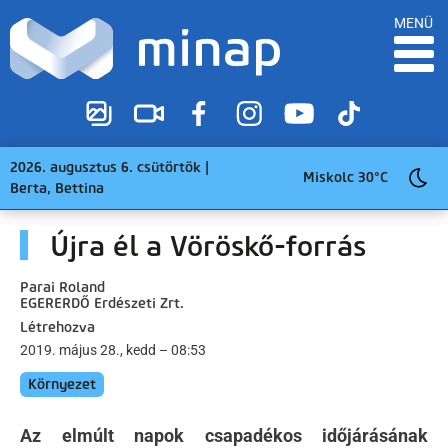
MENÜ
2026. augusztus 6. csütörtök |
Miskolc 30°C
Berta, Bettina
Újra él a Vöröskő-forrás
Parai Roland
EGERERDŐ Erdészeti Zrt.
Létrehozva
2019. május 28., kedd – 08:53
Környezet
Az elmúlt napok csapadékos időjárásának