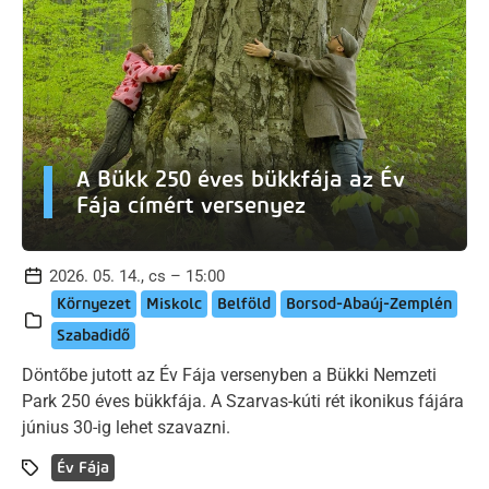
A Bükk 250 éves bükkfája az Év
Fája címért versenyez
2026. 05. 14., cs – 15:00
Környezet
Miskolc
Belföld
Borsod-Abaúj-Zemplén
Szabadidő
Döntőbe jutott az Év Fája versenyben a Bükki Nemzeti
Park 250 éves bükkfája. A Szarvas-kúti rét ikonikus fájára
június 30-ig lehet szavazni.
Év Fája