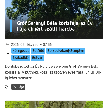
Gróf Serényi Béla kőrisfája az Év
Fája címért szállt harcba
2026. 05. 16., szo – 07:56
Környezet
Belföld
Borsod-Abaúj-Zemplén
Szabadidő
Bulvár
Döntőbe jutott az Év Fája versenyben Gróf Serényi Béla
kőrisfája. A putnoki, közel százötven éves fára június 30-
ig lehet szavazni.
Év Fája