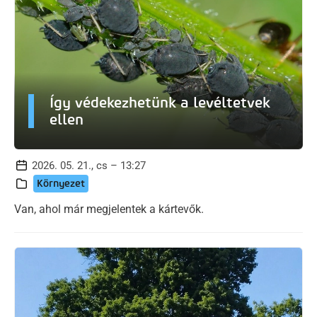
Így védekezhetünk a levéltetvek
ellen
2026. 05. 21., cs – 13:27
Környezet
Van, ahol már megjelentek a kártevők.