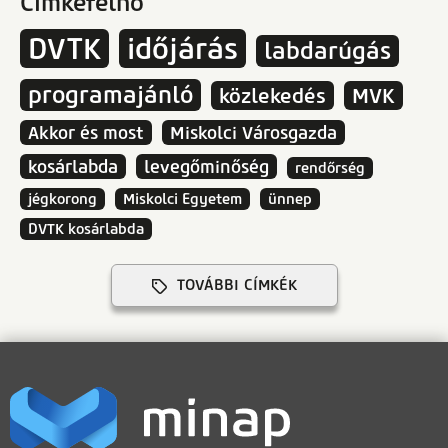
Címkefelhő
DVTK
időjárás
labdarúgás
programajánló
közlekedés
MVK
Akkor és most
Miskolci Városgazda
kosárlabda
levegőminőség
rendőrség
jégkorong
Miskolci Egyetem
ünnep
DVTK kosárlabda
TOVÁBBI CÍMKÉK