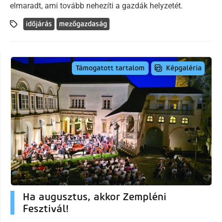
elmaradt, ami tovább nehezíti a gazdák helyzetét.
időjárás
mezőgazdaság
Képgaléria
Támogatott tartalom
Ha augusztus, akkor Zempléni
Fesztivál!