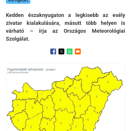
Környezet
Kedden északnyugaton a legkisebb az esély
zivatar kialakulására, másutt több helyen is
várható – írja az Országos Meteorológiai
Szolgálat.
Opens in a new window
Opens in a new window
Opens in a new window
Kép