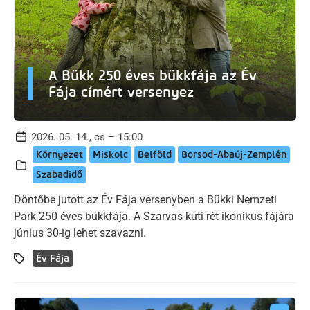
A Bükk 250 éves bükkfája az Év
Fája címért versenyez
2026. 05. 14., cs – 15:00
Környezet
Miskolc
Belföld
Borsod-Abaúj-Zemplén
Szabadidő
Döntőbe jutott az Év Fája versenyben a Bükki Nemzeti
Park 250 éves bükkfája. A Szarvas-kúti rét ikonikus fájára
június 30-ig lehet szavazni.
Év Fája