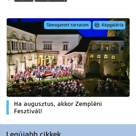
Képgaléria
Támogatott tartalom
Ha augusztus, akkor Zempléni
Fesztivál!
Legújabb cikkek