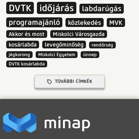
DVTK
időjárás
labdarúgás
programajánló
közlekedés
MVK
Akkor és most
Miskolci Városgazda
kosárlabda
levegőminőség
rendőrség
jégkorong
Miskolci Egyetem
ünnep
DVTK kosárlabda
TOVÁBBI CÍMKÉK