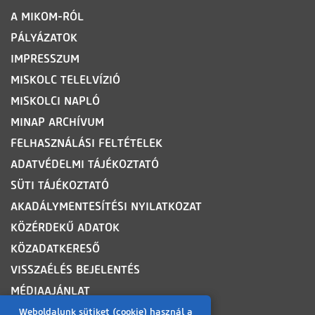
LÁBLÉC
A MIKOM-RÓL
PÁLYÁZATOK
IMPRESSZUM
MISKOLC TELELVÍZIÓ
MISKOLCI NAPLÓ
MINAP ARCHÍVUM
FELHASZNÁLÁSI FELTÉTELEK
ADATVÉDELMI TÁJÉKOZTATÓ
SÜTI TÁJÉKOZTATÓ
AKADÁLYMENTESÍTÉSI NYILATKOZAT
KÖZÉRDEKŰ ADATOK
KÖZADATKERESŐ
VISSZAÉLÉS BEJELENTÉS
MÉDIAAJÁNLAT
OLDALTÉRKÉP
Weboldalunk sütiket (cookie) használ a