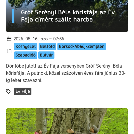
Gróf Serényi Béla kőrisfája az Év
Fája címért szállt harcba
2026. 05. 16., szo – 07:56
Környezet
Belföld
Borsod-Abaúj-Zemplén
Szabadidő
Bulvár
Döntőbe jutott az Év Fája versenyben Gróf Serényi Béla
kőrisfája. A putnoki, közel százötven éves fára június 30-
ig lehet szavazni.
Év Fája