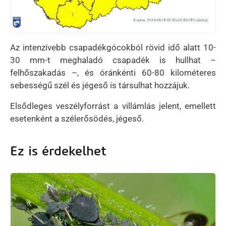
Az intenzívebb csapadékgócokból rövid idő alatt 10-
30 mm-t meghaladó csapadék is hullhat –
felhőszakadás –, és óránkénti 60-80 kilométeres
sebességű szél és jégeső is társulhat hozzájuk.
Elsődleges veszélyforrást a villámlás jelent, emellett
esetenként a szélerősödés, jégeső.
Ez is érdekelhet