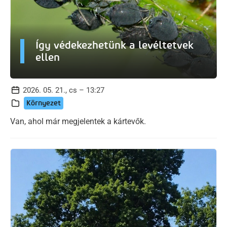
Így védekezhetünk a levéltetvek
ellen
2026. 05. 21., cs – 13:27
Környezet
Van, ahol már megjelentek a kártevők.