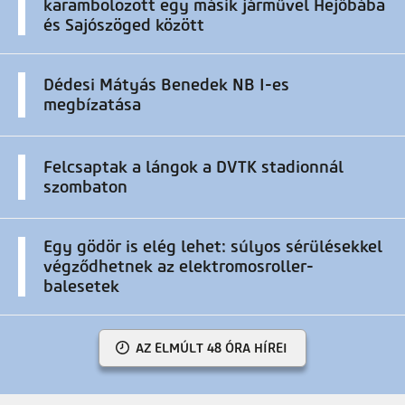
karambolozott egy másik járművel Hejőbába
és Sajószöged között
Dédesi Mátyás Benedek NB I-es
megbízatása
Felcsaptak a lángok a DVTK stadionnál
szombaton
Egy gödör is elég lehet: súlyos sérülésekkel
végződhetnek az elektromosroller-
balesetek
AZ ELMÚLT 48 ÓRA HÍREI