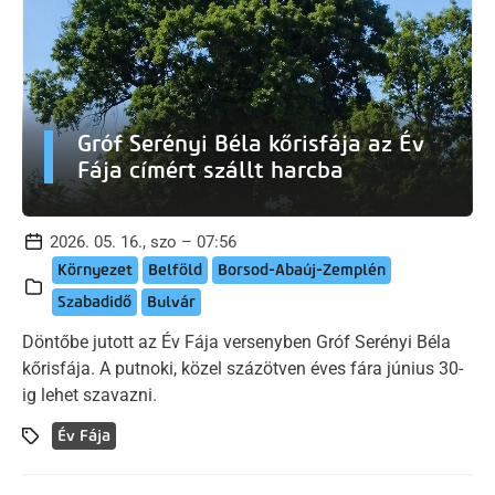
Gróf Serényi Béla kőrisfája az Év
Fája címért szállt harcba
2026. 05. 16., szo – 07:56
Környezet
Belföld
Borsod-Abaúj-Zemplén
Szabadidő
Bulvár
Döntőbe jutott az Év Fája versenyben Gróf Serényi Béla
kőrisfája. A putnoki, közel százötven éves fára június 30-
ig lehet szavazni.
Év Fája