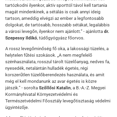
tartózkodni ilyenkor, aktív sporttól távol kell tartania
magát mindenkinek, a sétálás is csak annyi ideig
tartson, ameddig elvégzi az ember a legfontosabb
dolgokat, de tartósabb, hosszabb sétákat, legalábbis
a városi levegőn, ilyenkor nem ajánlott.” - ajánlotta
dr.
Szepessy Ildikó
, tüdőgyógyász főorvos.
A rossz levegőminőség fő oka, a lakossági tüzelés, a
helytelen fűtési szokások. „A nem megfelelő
szénhasználata, rosszul tárolt tüzelőanyag, nedves fa,
nyesedék, netalántán hulladék égetés, régi
korszerűtlen tüzelőberendezés használata, és amit
még el kell mondanunk az avar égetés is közre
játszik.” - sorolta
Szőllősi Katalin
, a B.-A.-Z. Megyei
Kormányhivatal Környezetvédelmi és
Természetvédelmi Főosztály levegőtisztaság védelmi
ügyintézője.