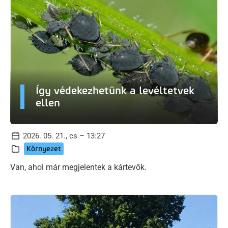
Így védekezhetünk a levéltetvek
ellen
2026. 05. 21., cs – 13:27
Környezet
Van, ahol már megjelentek a kártevők.