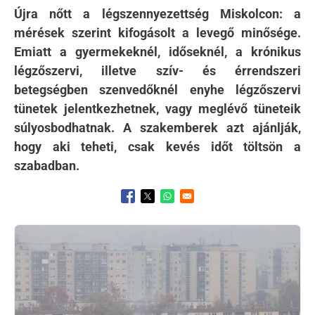
Újra nőtt a légszennyezettség Miskolcon: a
mérések szerint kifogásolt a levegő minősége.
Emiatt a gyermekeknél, időseknél, a krónikus
légzőszervi, illetve szív- és érrendszeri
betegségben szenvedőknél enyhe légzőszervi
tünetek jelentkezhetnek, vagy meglévő tüneteik
súlyosbodhatnak. A szakemberek azt ajánlják,
hogy aki teheti, csak kevés időt töltsön a
szabadban.
Opens in a new window
Opens in a new window
Opens in a new window
Kép