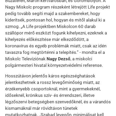
Búzatéren, Martin kertvárosban, és Görömbölyön. A
Nagy Miskolc program részeként létrejött Life projekt
pedig tovább segíti majd a szakembereket, hogy
kiderítsék, pontosan hol, hogyan és mitől alakul ki a
szmog. „A Life projektben Miskolcon 60 darab
szállópor mérő eszközt fogunk kihelyezni, ezeknek a
kihelyezés előkészítése már elkezdődött, a
koronavírus és egyéb problémák miatt, csak az idén
tavaszra fog megtörténni a telepítés.” - mondta el a
Miskolc Televíziónak
Nagy Dezső
, a miskolci
polgármesteri hivatal környezetvédelmi referense.
Hosszútávon jelentős káros egészséghatások
jelentkezhetnek a rossz levegőminőség miatt, az
érzékenyebb csoportoknál, mint a gyermekeknél,
időseknél, krónikus szív- és érrendszeri, illetve
légzőszervi betegségben szenvedőknél, és a várandós
kismamáknál már rövidtávon tünetek
mutatkozhatnak. „Szabad levegőn, minimálisat kell