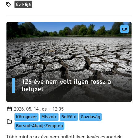
Év Fája
125 éve nem volt ilyen rossz a
helyzet
2026. 05. 14., cs – 12:05
Környezet
Miskolc
Belföld
Gazdaság
Borsod-Abaúj-Zemplén
Több mint száz éve nem hullott ilyen kevés csapadék