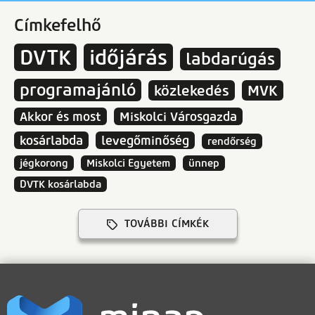
Címkefelhő
DVTK
időjárás
labdarúgás
programajánló
közlekedés
MVK
Akkor és most
Miskolci Városgazda
kosárlabda
levegőminőség
rendőrség
jégkorong
Miskolci Egyetem
ünnep
DVTK kosárlabda
TOVÁBBI CÍMKÉK