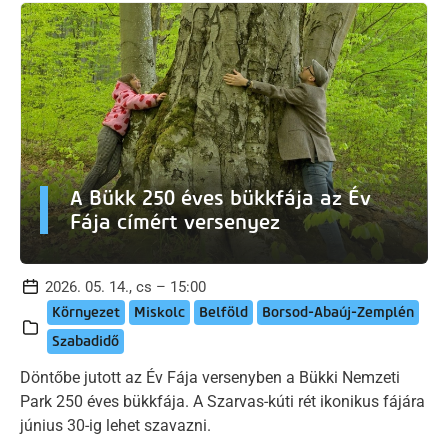
A Bükk 250 éves bükkfája az Év
Fája címért versenyez
2026. 05. 14., cs – 15:00
Környezet
Miskolc
Belföld
Borsod-Abaúj-Zemplén
Szabadidő
Döntőbe jutott az Év Fája versenyben a Bükki Nemzeti
Park 250 éves bükkfája. A Szarvas-kúti rét ikonikus fájára
június 30-ig lehet szavazni.