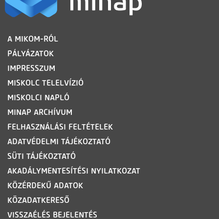
LÁBLÉC
A MIKOM-RÓL
PÁLYÁZATOK
IMPRESSZUM
MISKOLC TELELVÍZIÓ
MISKOLCI NAPLÓ
MINAP ARCHÍVUM
FELHASZNÁLÁSI FELTÉTELEK
ADATVÉDELMI TÁJÉKOZTATÓ
SÜTI TÁJÉKOZTATÓ
AKADÁLYMENTESÍTÉSI NYILATKOZAT
KÖZÉRDEKŰ ADATOK
KÖZADATKERESŐ
VISSZAÉLÉS BEJELENTÉS