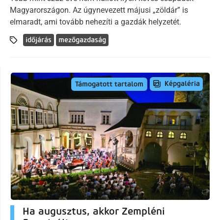
Magyarországon. Az úgynevezett májusi „zöldár” is
elmaradt, ami tovább nehezíti a gazdák helyzetét.
időjárás
mezőgazdaság
Képgaléria
Támogatott tartalom
Ha augusztus, akkor Zempléni