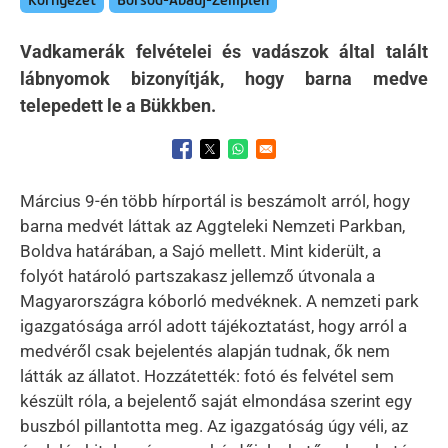
Környezet
Borsod-Abaúj-Zemplén
Vadkamerák felvételei és vadászok által talált
lábnyomok bizonyítják, hogy barna medve
telepedett le a Bükkben.
Opens in a new window
Opens in a new window
Opens in a new window
Március 9-én több hírportál is beszámolt arról, hogy
barna medvét láttak az Aggteleki Nemzeti Parkban,
Boldva határában, a Sajó mellett. Mint kiderült, a
folyót határoló partszakasz jellemző útvonala a
Magyarországra kóborló medvéknek. A nemzeti park
igazgatósága arról adott tájékoztatást, hogy arról a
medvéről csak bejelentés alapján tudnak, ők nem
látták az állatot. Hozzátették: fotó és felvétel sem
készült róla, a bejelentő saját elmondása szerint egy
buszból pillantotta meg. Az igazgatóság úgy véli, az