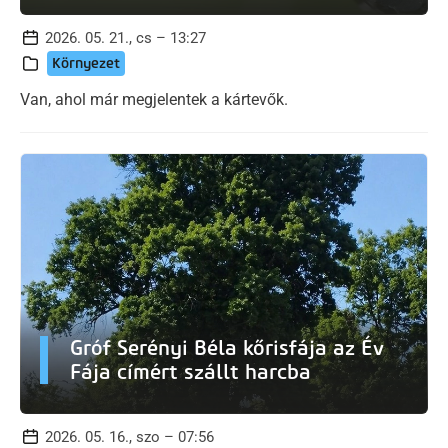
2026. 05. 21., cs – 13:27
Környezet
Van, ahol már megjelentek a kártevők.
Gróf Serényi Béla kőrisfája az Év
Fája címért szállt harcba
2026. 05. 16., szo – 07:56