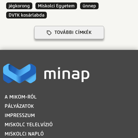
jégkorong
Miskolci Egyetem
ünnep
DVTK kosárlabda
TOVÁBBI CÍMKÉK
LÁBLÉC
A MIKOM-RÓL
PÁLYÁZATOK
IMPRESSZUM
MISKOLC TELELVÍZIÓ
MISKOLCI NAPLÓ