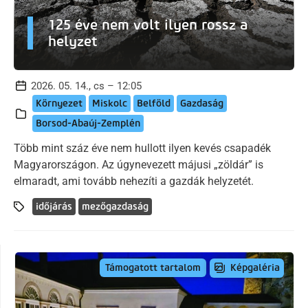
125 éve nem volt ilyen rossz a
helyzet
2026. 05. 14., cs – 12:05
Környezet
Miskolc
Belföld
Gazdaság
Borsod-Abaúj-Zemplén
Több mint száz éve nem hullott ilyen kevés csapadék
Magyarországon. Az úgynevezett májusi „zöldár” is
elmaradt, ami tovább nehezíti a gazdák helyzetét.
időjárás
mezőgazdaság
Képgaléria
Támogatott tartalom