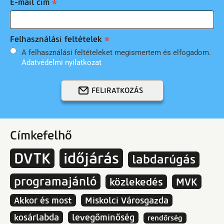
E-mail cím
Felhasználási feltételek
A felhasználási feltételeket megismertem és elfogadom.
Adatvédelmi nyilatkozat
FELIRATKOZÁS
Címkefelhő
DVTK
időjárás
labdarúgás
programajánló
közlekedés
MVK
Akkor és most
Miskolci Városgazda
kosárlabda
levegőminőség
rendőrség