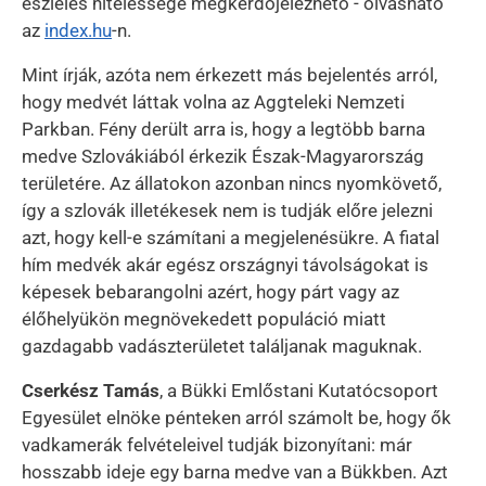
észlelés hitelessége megkérdőjelezhető - olvasható
az
index.hu
-n.
Mint írják, azóta nem érkezett más bejelentés arról,
hogy medvét láttak volna az Aggteleki Nemzeti
Parkban. Fény derült arra is, hogy a legtöbb barna
medve Szlovákiából érkezik Észak-Magyarország
területére. Az állatokon azonban nincs nyomkövető,
így a szlovák illetékesek nem is tudják előre jelezni
azt, hogy kell-e számítani a megjelenésükre. A fiatal
hím medvék akár egész országnyi távolságokat is
képesek bebarangolni azért, hogy párt vagy az
élőhelyükön megnövekedett populáció miatt
gazdagabb vadászterületet találjanak maguknak.
Cserkész Tamás
, a Bükki Emlőstani Kutatócsoport
Egyesület elnöke pénteken arról számolt be, hogy ők
vadkamerák felvételeivel tudják bizonyítani: már
hosszabb ideje egy barna medve van a Bükkben. Azt