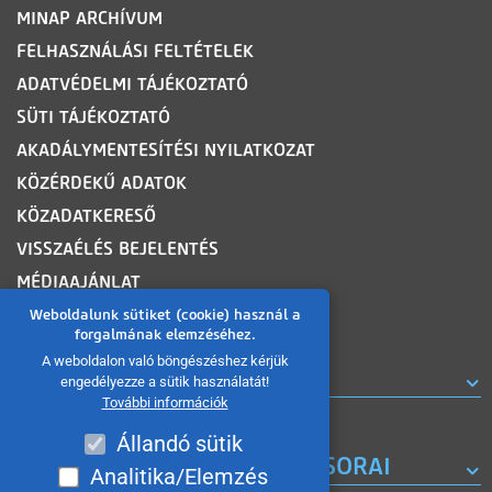
MINAP ARCHÍVUM
FELHASZNÁLÁSI FELTÉTELEK
ADATVÉDELMI TÁJÉKOZTATÓ
SÜTI TÁJÉKOZTATÓ
AKADÁLYMENTESÍTÉSI NYILATKOZAT
KÖZÉRDEKŰ ADATOK
KÖZADATKERESŐ
VISSZAÉLÉS BEJELENTÉS
MÉDIAAJÁNLAT
OLDALTÉRKÉP
Weboldalunk sütiket (cookie) használ a
forgalmának elemzéséhez.
A weboldalon való böngészéshez kérjük
ROVATOK
engedélyezze a sütik használatát!
További információk
Állandó sütik
A MISKOLC TV KORÁBBI MŰSORAI
Analitika/Elemzés