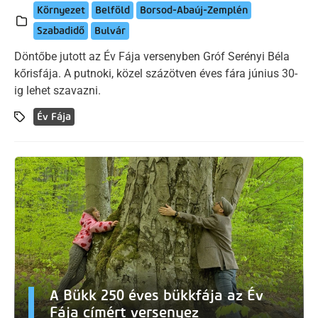
Környezet
Belföld
Borsod-Abaúj-Zemplén
Szabadidő
Bulvár
Döntőbe jutott az Év Fája versenyben Gróf Serényi Béla
kőrisfája. A putnoki, közel százötven éves fára június 30-
ig lehet szavazni.
Év Fája
A Bükk 250 éves bükkfája az Év
Fája címért versenyez