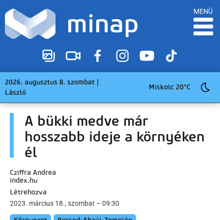
MENÜ
2026. augusztus 8. szombat |
Miskolc 20°C
László
A bükki medve már
hosszabb ideje a környéken
él
Cziffra Andrea
index.hu
Létrehozva
2023. március 18., szombat – 09:30