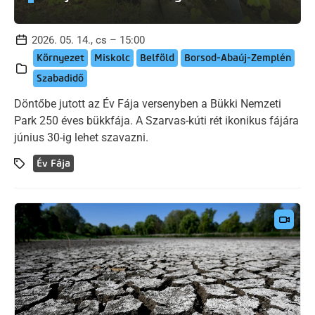
2026. 05. 14., cs – 15:00
Környezet
Miskolc
Belföld
Borsod-Abaúj-Zemplén
Szabadidő
Döntőbe jutott az Év Fája versenyben a Bükki Nemzeti
Park 250 éves bükkfája. A Szarvas-kúti rét ikonikus fájára
június 30-ig lehet szavazni.
Év Fája