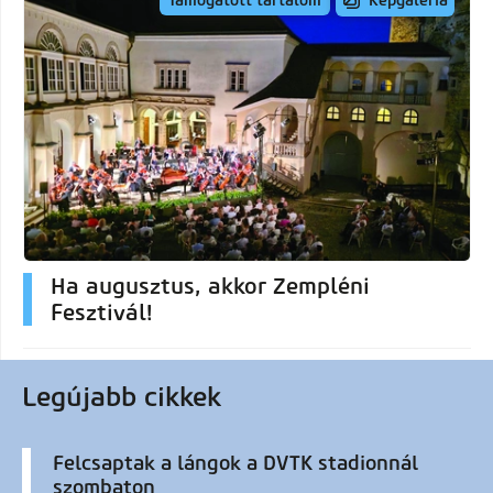
Képgaléria
Támogatott tartalom
Ha augusztus, akkor Zempléni
Fesztivál!
Legújabb cikkek
Felcsaptak a lángok a DVTK stadionnál
szombaton