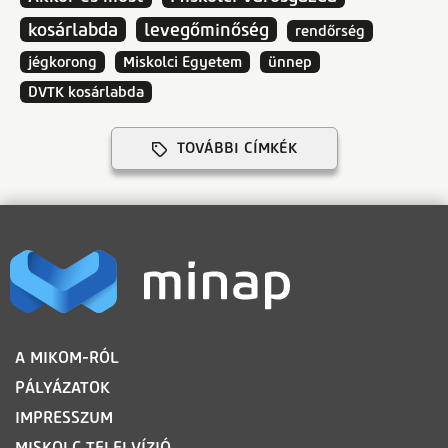
kosárlabda
levegőminőség
rendőrség
jégkorong
Miskolci Egyetem
ünnep
DVTK kosárlabda
TOVÁBBI CÍMKÉK
LÁBLÉC
A MIKOM-RÓL
PÁLYÁZATOK
IMPRESSZUM
MISKOLC TELELVÍZIÓ