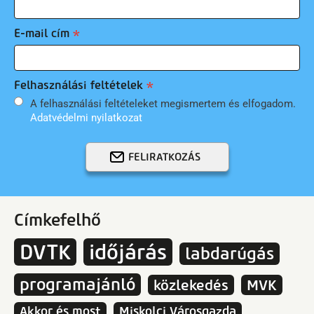
E-mail cím
Felhasználási feltételek
A felhasználási feltételeket megismertem és elfogadom.
Adatvédelmi nyilatkozat
FELIRATKOZÁS
Címkefelhő
DVTK
időjárás
labdarúgás
programajánló
közlekedés
MVK
Akkor és most
Miskolci Városgazda