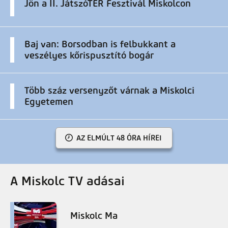
Jön a II. JátszóTÉR Fesztivál Miskolcon
Baj van: Borsodban is felbukkant a
veszélyes kőrispusztító bogár
Több száz versenyzőt várnak a Miskolci
Egyetemen
AZ ELMÚLT 48 ÓRA HÍREI
A Miskolc TV adásai
Miskolc Ma