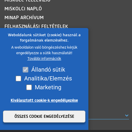
MISKOLCI NAPLÓ
MINAP ARCHÍVUM
FELHASZNÁLÁSI FELTÉTELEK
ADATVÉDELMI TÁJÉKOZTATÓ
Weboldalunk sütiket (cookie) használ a
forgalmának elemzéséhez.
SÜTI TÁJÉKOZTATÓ
A weboldalon való böngészéshez kérjük
AKADÁLYMENTESÍTÉSI NYILATKOZAT
engedélyezze a sütik használatát!
További információk
KÖZÉRDEKŰ ADATOK
Állandó sütik
KÖZADATKERESŐ
Analitika/Elemzés
VISSZAÉLÉS BEJELENTÉS
Marketing
MÉDIAAJÁNLAT
OLDALTÉRKÉP
Kiválasztott cookie-k engedélyezése
Withdraw consent
ROVATOK
ÖSSZES COOKIE ENGEDÉLYEZÉSE