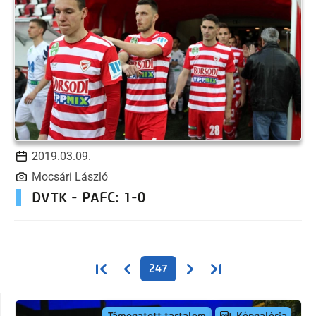
2019.03.09.
Mocsári László
DVTK - PAFC: 1-0
Oldalszámozás
Első oldal
Előző oldal
Következő oldal
Utolsó oldal
247