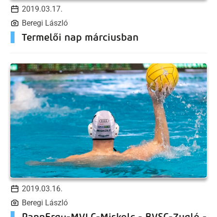
2019.03.17.
Beregi László
Termelői nap márciusban
2019.03.16.
Beregi László
PannErgy-MVLC-Miskolc - BVSC-Zugló -