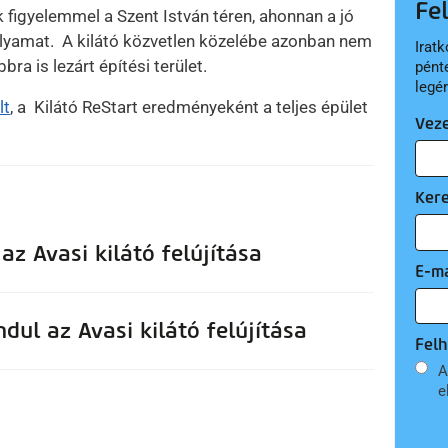
Fe
figyelemmel a Szent István téren, ahonnan a jó
olyamat. A kilátó közvetlen közelébe azonban nem
Iratk
ra is lezárt építési terület.
pént
legé
lt
, a Kilátó ReStart eredményeként a teljes épület
Vez
.
Ker
z Avasi kilátó felújítása
E-ma
dul az Avasi kilátó felújítása
Felh
A
e