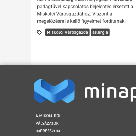
parlagfűvel kapcsolatos bejelentés érkezett a
Miskolci Városgazdához. Viszont a
megelőzésre is kellő figyelmet fordítanak.
Miskolci Városgazda
allergia
LÁBLÉC
A MIKOM-RÓL
PÁLYÁZATOK
IMPRESSZUM