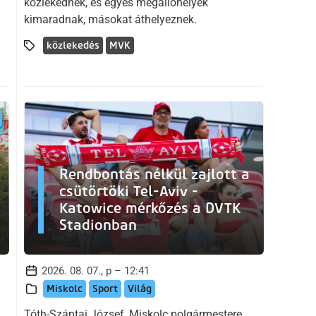
közlekednek, és egyes megállóhelyek
kimaradnak, másokat áthelyeznek.
közlekedés
MVK
Rendbontás nélkül zajlott a
csütörtöki Tel-Aviv -
Katowice mérkőzés a DVTK
Stadionban
2026. 08. 07., p – 12:41
Miskolc
Sport
Világ
Tóth-Szántai József, Miskolc polgármestere