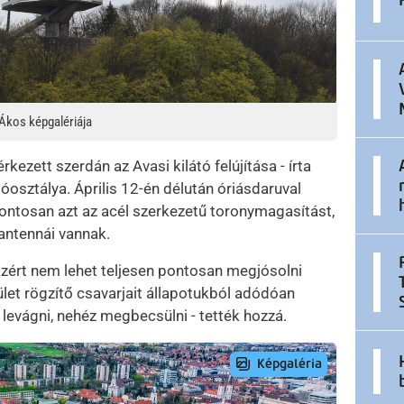
 Ákos képgalériája
ezett szerdán az Avasi kilátó felújítása - írta
óosztálya. Április 12-én délután óriásdaruval
ontosan azt az acél szerkezetű toronymagasítást,
antennái vannak.
zért nem lehet teljesen pontosan megjósolni
ület rögzítő csavarjait állapotukból adódóan
y levágni, nehéz megbecsülni - tették hozzá.