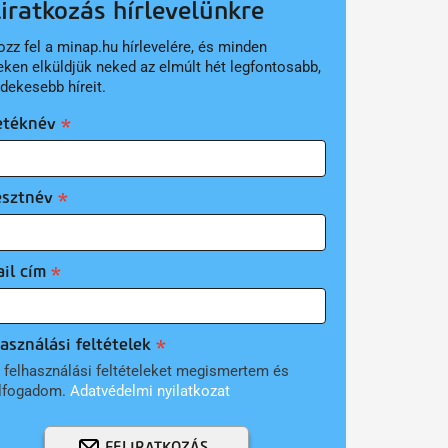
liratkozás hírlevelünkre
ozz fel a minap.hu hírlevelére, és minden
eken elküldjük neked az elmúlt hét legfontosabb,
rdekesebb híreit.
etéknév
esztnév
il cím
asználási feltételek
 felhasználási feltételeket megismertem és
lfogadom.
Adatvédelmi nyilatkozat
FELIRATKOZÁS