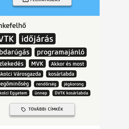
mkefelhő
VTK
időjárás
abdarúgás
programajánló
zlekedés
MVK
Akkor és most
skolci Városgazda
kosárlabda
vegőminőség
rendőrség
jégkorong
kolci Egyetem
ünnep
DVTK kosárlabda
TOVÁBBI CÍMKÉK