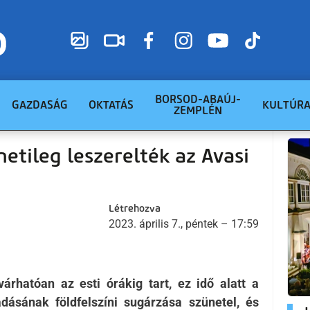
BORSOD-ABAÚJ-
GAZDASÁG
OKTATÁS
KULTÚR
ZEMPLÉN
netileg leszerelték az Avasi
Létrehozva
2023. április 7., péntek – 17:59
árhatóan az esti órákig tart, ez idő alatt a
dásának földfelszíni sugárzása szünetel, és