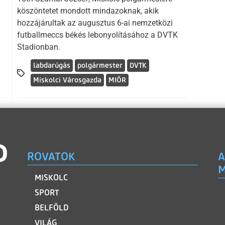
köszöntetet mondott mindazoknak, akik
hozzájárultak az augusztus 6-ai nemzetközi
futballmeccs békés lebonyolításához a DVTK
Stadionban.
labdarúgás
polgármester
DVTK
Miskolci Városgazda
MIÖR
ROVATOK
A
M
MISKOLC
SPORT
BELFÖLD
VILÁG