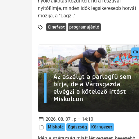
nyolc alkotás közül kerül ki a fesztivál
nyitófilmje, minden idők legsikeresebb horvát
mozija, a "Lagzi."
Cinefest
programajánló
Az aszályt a parlagfű sem
bírja, de a Városgazda
elvégzi a kötelező irtást
Miskolcon
2026. 08. 07., p – 14:10
Miskolc
Egészség
Környezet
Idén a szárazság miatt lényegesen kevesebb