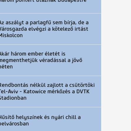
Három pontért utaznak Budapestre
Az aszályt a parlagfű sem bírja, de a
Városgazda elvégzi a kötelező irtást
Miskolcon
Akár három ember életét is
megmenthetjük véradással a jövő
héten
Rendbontás nélkül zajlott a csütörtöki
Tel-Aviv - Katowice mérkőzés a DVTK
Stadionban
Hűsítő helyszínek és nyári chill a
belvárosban