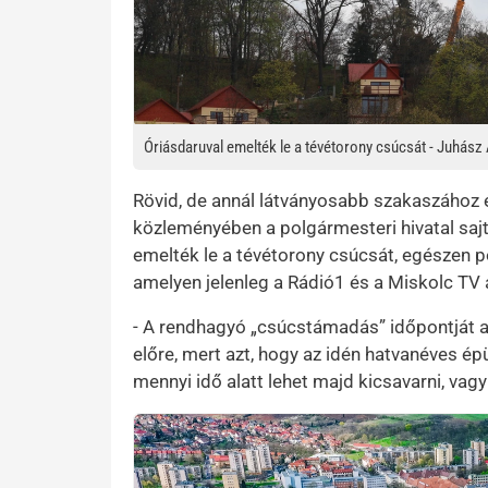
Óriásdaruval emelték le a tévétorony csúcsát - Juhász
Rövid, de annál látványosabb szakaszához érk
közleményében a polgármesteri hivatal sajt
emelték le a tévétorony csúcsát, egészen p
amelyen jelenleg a Rádió1 és a Miskolc TV 
- A rendhagyó „csúcstámadás” időpontját a
előre, mert azt, hogy az idén hatvanéves ép
mennyi idő alatt lehet majd kicsavarni, vag
Preview Image