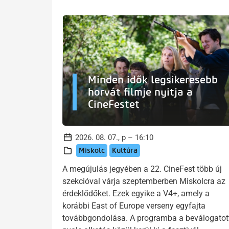
Minden idők legsikeresebb
horvát filmje nyitja a
CineFestet
2026. 08. 07., p – 16:10
Miskolc
Kultúra
A megújulás jegyében a 22. CineFest több új
szekcióval várja szeptemberben Miskolcra az
érdeklődőket. Ezek egyike a V4+, amely a
korábbi East of Europe verseny egyfajta
továbbgondolása. A programba a beválogatot