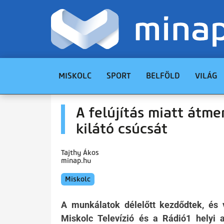
MISKOLC
SPORT
BELFÖLD
VILÁG
A felújítás miatt átme
kilátó csúcsát
Tajthy Ákos
minap.hu
Miskolc
A munkálatok délelőtt kezdődtek, és v
Miskolc Televízió és a Rádió1 helyi a