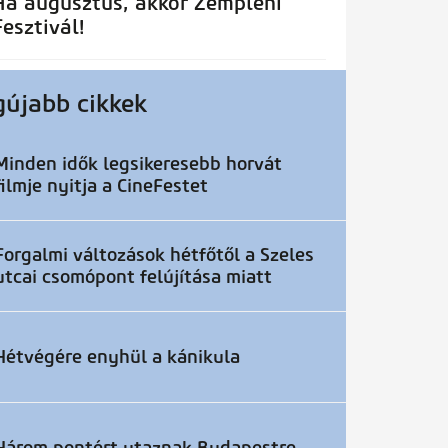
Ha augusztus, akkor Zempléni
Fesztivál!
gújabb cikkek
Minden idők legsikeresebb horvát
filmje nyitja a CineFestet
Forgalmi változások hétfőtől a Szeles
utcai csomópont felújítása miatt
Hétvégére enyhül a kánikula