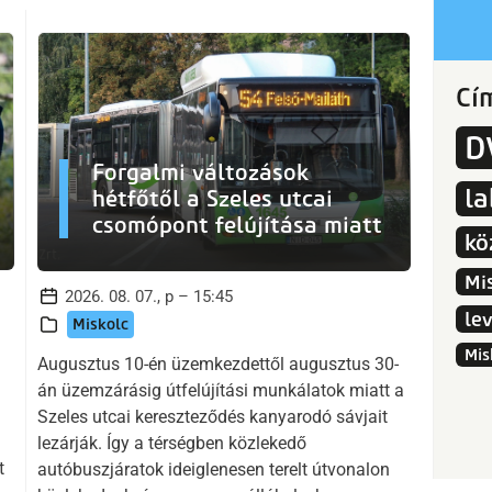
Cí
D
Forgalmi változások
l
hétfőtől a Szeles utcai
csomópont felújítása miatt
kö
Mi
2026. 08. 07., p – 15:45
le
Miskolc
Mis
Augusztus 10-én üzemkezdettől augusztus 30-
án üzemzárásig útfelújítási munkálatok miatt a
Szeles utcai kereszteződés kanyarodó sávjait
lezárják. Így a térségben közlekedő
t
autóbuszjáratok ideiglenesen terelt útvonalon