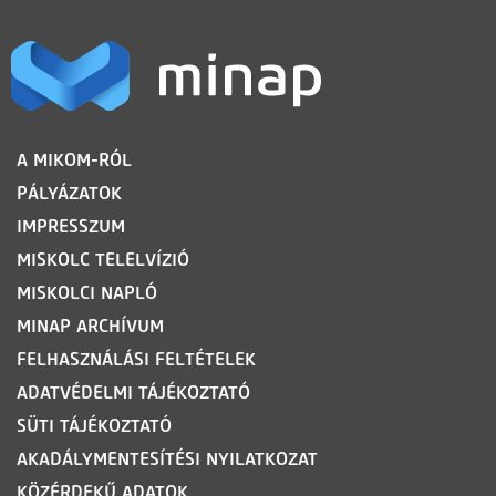
LÁBLÉC
A MIKOM-RÓL
PÁLYÁZATOK
IMPRESSZUM
MISKOLC TELELVÍZIÓ
MISKOLCI NAPLÓ
MINAP ARCHÍVUM
FELHASZNÁLÁSI FELTÉTELEK
ADATVÉDELMI TÁJÉKOZTATÓ
SÜTI TÁJÉKOZTATÓ
AKADÁLYMENTESÍTÉSI NYILATKOZAT
KÖZÉRDEKŰ ADATOK