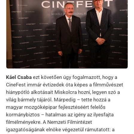
Káel Csaba
ezt követően úgy fogalmazott, hogy a
CineFest immár évtizedek óta képes a filmművészet
hiánypótló alkotásait Miskolcra hozni, legyen szó a
világ bármely tájáról. Márpedig – tette hozzá a
magyar mozgóképipar fejlesztéséért felelős
kormánybiztos – hatalmas az igény az ilyesfajta
filmélményekre. A Nemzeti Filmintézet
igazgatóságának elnöke végezetül rámutatott: a