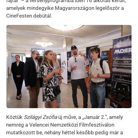
fajtái” – a versenyprogramba idén 16 alkotás került,
amelyek mindegyike Magyarországon legelőször a
CineFesten debütál.
Kép
Köztük
Szilágyi Zsófia
új műve, a „Január 2.”, amely
nemrég a Velencei Nemzetközi Filmfesztiválon
mutatkozott be, néhány héttel később pedig már a