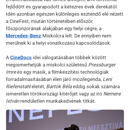
fejlődött és gyarapodott a kétezres évek derekától.
Idén azonban egészen különleges esztendő elé nézett
a CineFest, miután történetében először
főszponzorának alakjában egy helyi cégre, a
Mercedes-Benz
Miskolcra lelt. De ennyiben nem
merülnek ki a helyi vonatkozású kapcsolódások.
A
CineDocs
idei válogatásában többek között
megismerhetjük a miskolci születésű
Pressburger
Imre
és egy másik, a filmkészítési technológiák
forradalmasításában élen járó mozilegenda,
Leni
Riefenstahl
életét,
Bartók Béla
eddig sokak számára
ismeretlen törökországi kitérőjét vagy az író
Nemere
István
rendületlen munkakedvének titkát.
Kép