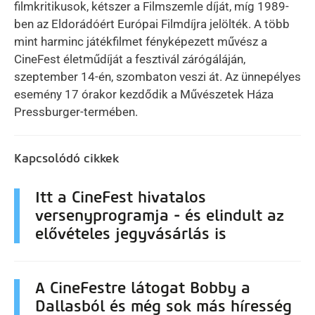
filmkritikusok, kétszer a Filmszemle díját, míg 1989-
ben az Eldorádóért Európai Filmdíjra jelölték. A több
mint harminc játékfilmet fényképezett művész a
CineFest életműdíját a fesztivál zárógáláján,
szeptember 14-én, szombaton veszi át. Az ünnepélyes
esemény 17 órakor kezdődik a Művészetek Háza
Pressburger-termében.
Kapcsolódó cikkek
Itt a CineFest hivatalos
versenyprogramja - és elindult az
elővételes jegyvásárlás is
A CineFestre látogat Bobby a
Dallasból és még sok más híresség