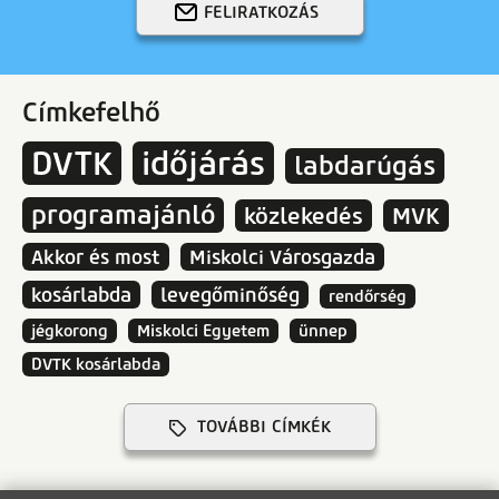
FELIRATKOZÁS
Címkefelhő
DVTK
időjárás
labdarúgás
programajánló
közlekedés
MVK
Akkor és most
Miskolci Városgazda
kosárlabda
levegőminőség
rendőrség
jégkorong
Miskolci Egyetem
ünnep
DVTK kosárlabda
TOVÁBBI CÍMKÉK