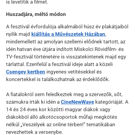
is levetítik a filmet.
Huszadjára, méltó módon
A fesztivál évfordulója alkalmából húsz év plakátjaiból
nyílik majd
kiállítás a Művészetek Házában
,
mindemellett az amolyan szellemi elődnek tartott, az
idén hatvan éve útjára indított Miskolci Rövidfilm- és
TV-fesztivál történetére is visszatekintenek majd egy
tárlattal. Ezenfelül a fesztivál ideje alatt a közeli
Csengey kertben
ingyenes vetítésekkel és
koncertekkel is találkozhatnak az érdeklődők.
A fiatalokról sem feledkeztek meg a szervezők, sőt,
számukra írták ki idén a
CineNewWave
kategóriáját. A
14 és 24 éves kor közötti magyar diákok vagy
diákokból álló alkotócsoportok műfaji megkötés
nélkül „Veszélyek az online térben!” tematikában
nevezhettek a versenybe.