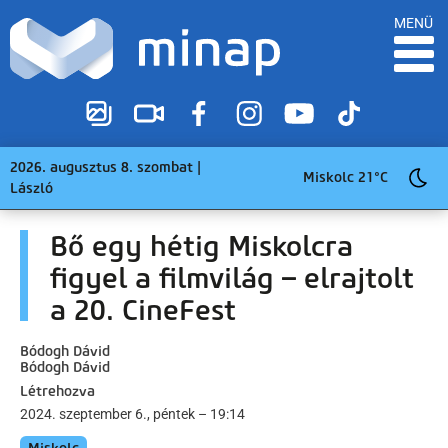
MENÜ
2026. augusztus 8. szombat |
Miskolc 21°C
László
Bő egy hétig Miskolcra
figyel a filmvilág – elrajtolt
a 20. CineFest
Bódogh Dávid
Bódogh Dávid
Létrehozva
2024. szeptember 6., péntek – 19:14