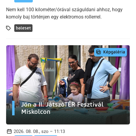
Nem kell 100 kilométer/órával száguldani ahhoz, hogy
komoly baj történjen egy elektromos rollerrel.
baleset
Képgaléria
Jön a II. JátszóTÉR Fesztivál
Miskolcon
2026. 08. 08., szo – 11:13