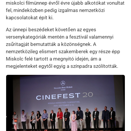
miskolci filmünnep évről évre újabb alkotókat vonultat
fel, mindeközben pedig izgalmas nemzetközi
kapcsolatokat épít ki.
Az ünnepi beszédeket követően az egyes
versenykategóriák mentén a fesztivál valamennyi
zsűritagját bemutatták a közönségnek. A
nemzetközileg elismert szakemberek egy része épp
Miskolc felé tartott a megnyitó idején, ám a
megjelenteket egytől egyig a színpadra szólították.
Kép