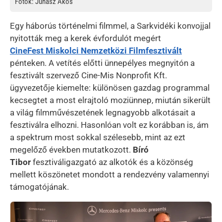
Fotók: Juhász Ákos
Egy háborús történelmi filmmel, a Sarkvidéki konvojjal
nyitották meg a kerek évfordulót megért
CineFest Miskolci Nemzetközi Filmfesztivált
pénteken. A vetítés előtti ünnepélyes megnyitón a
fesztivált szervező Cine-Mis Nonprofit Kft.
ügyvezetője kiemelte: különösen gazdag programmal
kecsegtet a most elrajtoló moziünnep, miután sikerült
a világ filmművészetének legnagyobb alkotásait a
fesztiválra elhozni. Hasonlóan volt ez korábban is, ám
a spektrum most sokkal szélesebb, mint az ezt
megelőző években mutatkozott.
Bíró
Tibor
fesztiváligazgató
az alkotók és a közönség
mellett köszönetet mondott a rendezvény valamennyi
támogatójának.
Kép