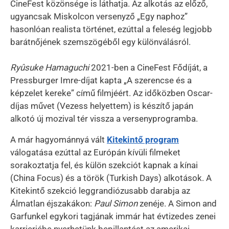
CineFest közönsége is láthatja. Az alkotás az előző,
ugyancsak Miskolcon versenyző „Egy naphoz”
hasonlóan realista történet, ezúttal a feleség legjobb
barátnőjének szemszögéből egy különválásról.
Ryûsuke Hamaguchi
2021-ben a CineFest Fődíját, a
Pressburger Imre-díjat kapta „A szerencse és a
képzelet kereke” című filmjéért. Az időközben Oscar-
díjas művet (Vezess helyettem) is készítő japán
alkotó új mozival tér vissza a versenyprogramba.
A már hagyománnyá vált
Kitekintő program
válogatása ezúttal az Európán kívüli filmeket
sorakoztatja fel, és külön szekciót kapnak a kínai
(China Focus) és a török (Turkish Days) alkotások. A
Kitekintő szekció leggrandiózusabb darabja az
Álmatlan éjszakákon:
Paul Simon
zenéje. A Simon and
Garfunkel egykori tagjának immár hat évtizedes zenei