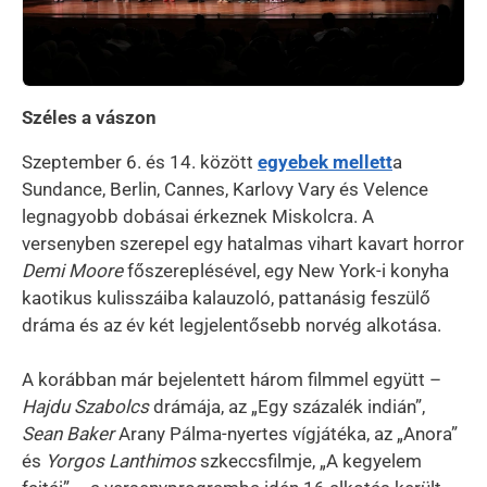
Széles a vászon
Szeptember 6. és 14. között
egyebek mellett
a
Sundance, Berlin, Cannes, Karlovy Vary és Velence
legnagyobb dobásai érkeznek Miskolcra. A
versenyben szerepel egy hatalmas vihart kavart horror
Demi Moore
főszereplésével, egy New York-i konyha
kaotikus kulisszáiba kalauzoló, pattanásig feszülő
dráma és az év két legjelentősebb norvég alkotása.
A korábban már bejelentett három filmmel együtt –
Hajdu Szabolcs
drámája, az „Egy százalék indián”,
Sean Baker
Arany Pálma-nyertes vígjátéka, az „Anora”
és
Yorgos Lanthimos
szkeccsfilmje, „A kegyelem