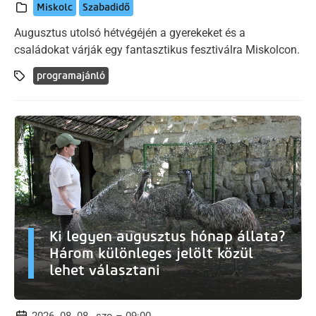
Miskolc
Szabadidő
Augusztus utolsó hétvégéjén a gyerekeket és a
családokat várják egy fantasztikus fesztiválra Miskolcon.
programajánló
Ki legyen augusztus hónap állata?
Három különleges jelölt közül
lehet választani
2026. 08. 08., szo – 09:00