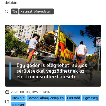
délután.
Tűz
katasztrófavédelem
Egy gödör is elég lehet: súlyos
sérülésekkel végződhetnek az
elektromosroller-balesetek
2026. 08. 08., szo – 14:07
Miskolc
Borsod-Abaúj-Zemplén
Életmód
Egészség
Baleset