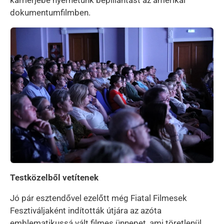
karrierjébe nyerhetünk bepillantást az amerikai
dokumentumfilmben.
Kép
Testközelből vetítenek
Jó pár esztendővel ezelőtt még Fiatal Filmesek
Fesztiváljaként indították útjára az azóta
emblematikussá vált filmes ünnepet, ami töretlenül