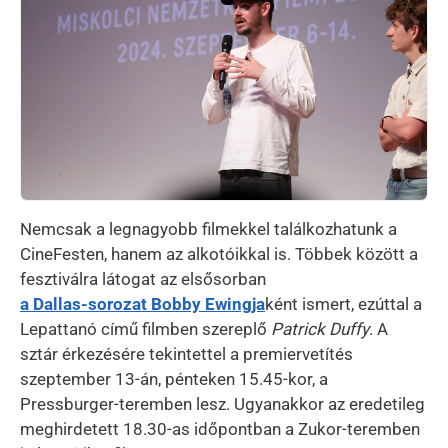
Nemcsak a legnagyobb filmekkel találkozhatunk a
CineFesten, hanem az alkotóikkal is. Többek között a
fesztiválra látogat az elsősorban
a Dallas-sorozat Bobby Ewingja
ként ismert, ezúttal a
Lepattanó című filmben szereplő
Patrick Duffy
. A
sztár érkezésére tekintettel a premiervetítés
szeptember 13-án, pénteken 15.45-kor, a
Pressburger-teremben lesz. Ugyanakkor az eredetileg
meghirdetett 18.30-as időpontban a Zukor-teremben