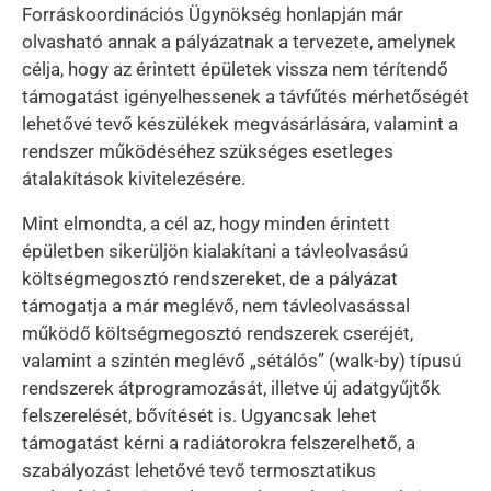
Forráskoordinációs Ügynökség honlapján már
olvasható annak a pályázatnak a tervezete, amelynek
célja, hogy az érintett épületek vissza nem térítendő
támogatást igényelhessenek a távfűtés mérhetőségét
lehetővé tevő készülékek megvásárlására, valamint a
rendszer működéséhez szükséges esetleges
átalakítások kivitelezésére.
Mint elmondta, a cél az, hogy minden érintett
épületben sikerüljön kialakítani a távleolvasású
költségmegosztó rendszereket, de a pályázat
támogatja a már meglévő, nem távleolvasással
működő költségmegosztó rendszerek cseréjét,
valamint a szintén meglévő „sétálós” (walk-by) típusú
rendszerek átprogramozását, illetve új adatgyűjtők
felszerelését, bővítését is. Ugyancsak lehet
támogatást kérni a radiátorokra felszerelhető, a
szabályozást lehetővé tevő termosztatikus