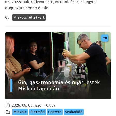
szavazzanak kedvencükre, és döntsék el, ki legyen
augusztus hónap állata.
Miskolci Állatkert
Gin, gasztronómia és nyári esték
Miskolctapolcán
2026. 08. 08., szo – 07:59
Miskolc
Életmód
Gasztro
Szabadidő