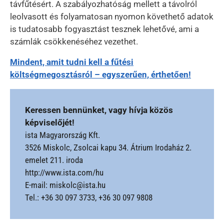
távfűtésért. A szabályozhatóság mellett a távolról
leolvasott és folyamatosan nyomon követhető adatok
is tudatosabb fogyasztást tesznek lehetővé, ami a
számlák csökkenéséhez vezethet.
Mindent, amit tudni kell a fűtési
költségmegosztásról – egyszerűen, érthetően!
Keressen bennünket, vagy hívja közös
képviselőjét!
ista Magyarország Kft.
3526 Miskolc, Zsolcai kapu 34. Átrium Irodaház 2.
emelet 211. iroda
http://www.ista.com/hu
E-mail: miskolc@ista.hu
Tel.: +36 30 097 3733, +36 30 097 9808