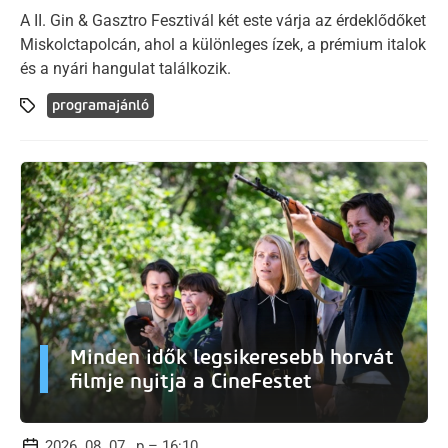
A II. Gin & Gasztro Fesztivál két este várja az érdeklődőket
Miskolctapolcán, ahol a különleges ízek, a prémium italok
és a nyári hangulat találkozik.
programajánló
Minden idők legsikeresebb horvát
filmje nyitja a CineFestet
2026. 08. 07., p – 16:10