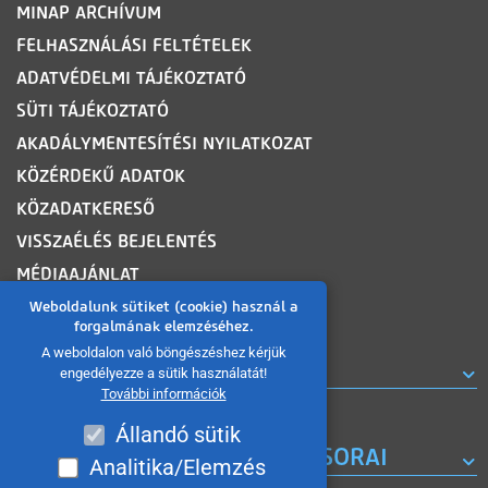
MINAP ARCHÍVUM
FELHASZNÁLÁSI FELTÉTELEK
ADATVÉDELMI TÁJÉKOZTATÓ
SÜTI TÁJÉKOZTATÓ
AKADÁLYMENTESÍTÉSI NYILATKOZAT
KÖZÉRDEKŰ ADATOK
KÖZADATKERESŐ
VISSZAÉLÉS BEJELENTÉS
MÉDIAAJÁNLAT
OLDALTÉRKÉP
Weboldalunk sütiket (cookie) használ a
forgalmának elemzéséhez.
A weboldalon való böngészéshez kérjük
ROVATOK
engedélyezze a sütik használatát!
További információk
Állandó sütik
A MISKOLC TV KORÁBBI MŰSORAI
Analitika/Elemzés