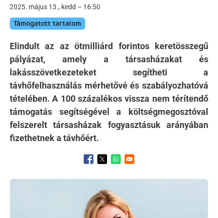
2025. május 13., kedd – 16:50
Támogatott tartalom
Elindult az az ötmilliárd forintos keretösszegű
pályázat, amely a társasházakat és
lakásszövetkezeteket segítheti a
távhőfelhasználás mérhetővé és szabályozhatóvá
tételében. A 100 százalékos vissza nem térítendő
támogatás segítségével a költségmegosztóval
felszerelt társasházak fogyasztásuk arányában
fizethetnek a távhőért.
Opens in a new window
Opens in a new window
Opens in a new window
Kép