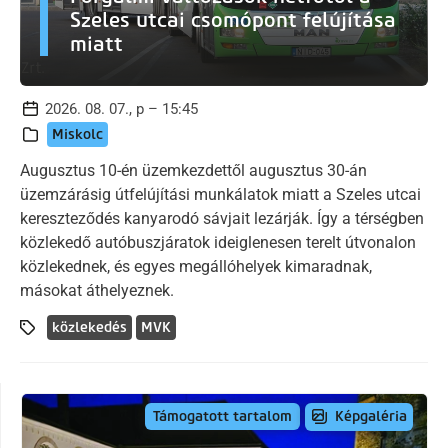
Szeles utcai csomópont felújítása
miatt
2026. 08. 07., p – 15:45
Miskolc
Augusztus 10-én üzemkezdettől augusztus 30-án
üzemzárásig útfelújítási munkálatok miatt a Szeles utcai
kereszteződés kanyarodó sávjait lezárják. Így a térségben
közlekedő autóbuszjáratok ideiglenesen terelt útvonalon
közlekednek, és egyes megállóhelyek kimaradnak,
másokat áthelyeznek.
közlekedés
MVK
Képgaléria
Támogatott tartalom