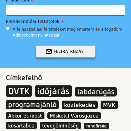
Felhasználási feltételek
A felhasználási feltételeket megismertem és elfogadom.
Adatvédelmi nyilatkozat
FELIRATKOZÁS
Címkefelhő
DVTK
időjárás
labdarúgás
programajánló
közlekedés
MVK
Akkor és most
Miskolci Városgazda
kosárlabda
levegőminőség
rendőrség