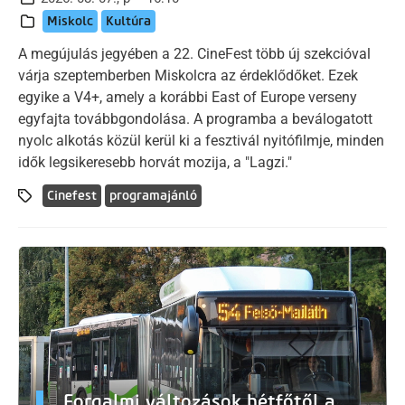
Miskolc
Kultúra
A megújulás jegyében a 22. CineFest több új szekcióval
várja szeptemberben Miskolcra az érdeklődőket. Ezek
egyike a V4+, amely a korábbi East of Europe verseny
egyfajta továbbgondolása. A programba a beválogatott
nyolc alkotás közül kerül ki a fesztivál nyitófilmje, minden
idők legsikeresebb horvát mozija, a "Lagzi."
Cinefest
programajánló
Forgalmi változások hétfőtől a