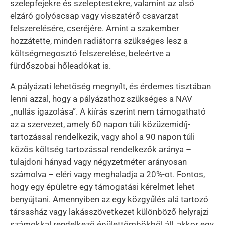
szelepfejekre és szeleptestekre, valamint az alsó
elzáró golyóscsap vagy visszatérő csavarzat
felszerelésére, cseréjére. Amint a szakember
hozzátette, minden radiátorra szükséges lesz a
költségmegosztó felszerelése, beleértve a
fürdőszobai hőleadókat is.
A pályázati lehetőség megnyílt, és érdemes tisztában
lenni azzal, hogy a pályázathoz szükséges a NAV
„nullás igazolása”. A kiírás szerint nem támogatható
az a szervezet, amely 60 napon túli közüzemidíj-
tartozással rendelkezik, vagy ahol a 90 napon túli
közös költség tartozással rendelkezők aránya –
tulajdoni hányad vagy négyzetméter arányosan
számolva – eléri vagy meghaladja a 20%-ot. Fontos,
hogy egy épületre egy támogatási kérelmet lehet
benyújtani. Amennyiben az egy közgyűlés alá tartozó
társasház vagy lakásszövetkezet különböző helyrajzi
számokkal rendelkező épülettömbökből áll, akkor egy