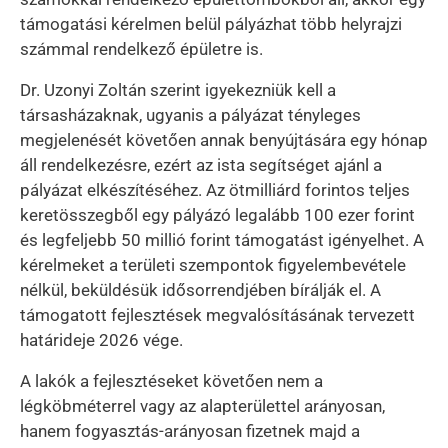
támogatási kérelmen belül pályázhat több helyrajzi
számmal rendelkező épületre is.
Dr. Uzonyi Zoltán szerint igyekezniük kell a
társasházaknak, ugyanis a pályázat tényleges
megjelenését követően annak benyújtására egy hónap
áll rendelkezésre, ezért az ista segítséget ajánl a
pályázat elkészítéséhez. Az ötmilliárd forintos teljes
keretösszegből egy pályázó legalább 100 ezer forint
és legfeljebb 50 millió forint támogatást igényelhet. A
kérelmeket a területi szempontok figyelembevétele
nélkül, beküldésük idősorrendjében bírálják el. A
támogatott fejlesztések megvalósításának tervezett
határideje 2026 vége.
A lakók a fejlesztéseket követően nem a
légköbméterrel vagy az alapterülettel arányosan,
hanem fogyasztás-arányosan fizetnek majd a