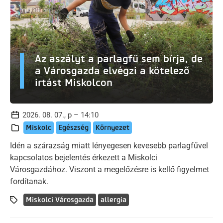
Az aszályt a parlagfű sem bírja, de
a Városgazda elvégzi a kötelező
irtást Miskolcon
2026. 08. 07., p – 14:10
Miskolc
Egészség
Környezet
Idén a szárazság miatt lényegesen kevesebb parlagfűvel
kapcsolatos bejelentés érkezett a Miskolci
Városgazdához. Viszont a megelőzésre is kellő figyelmet
fordítanak.
Miskolci Városgazda
allergia