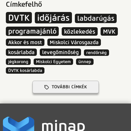
Címkefelhő
DVTK
időjárás
labdarúgás
programajánló
közlekedés
MVK
Akkor és most
Miskolci Városgazda
kosárlabda
levegőminőség
rendőrség
jégkorong
Miskolci Egyetem
ünnep
DVTK kosárlabda
TOVÁBBI CÍMKÉK