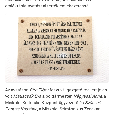
emléktábla-avatással tették emlékezetessé.
Kép
Az avatáson
Bíró Tibor
fesztiváligazgató mellett jelen
volt
Matiscsák Éva
alpolgármester,
Négyessi Anna
, a
Miskolci Kulturális Központ ügyvezető és
Szászné
Pónuzs Krisztina
, a Miskolci Szimfonikus Zenekar