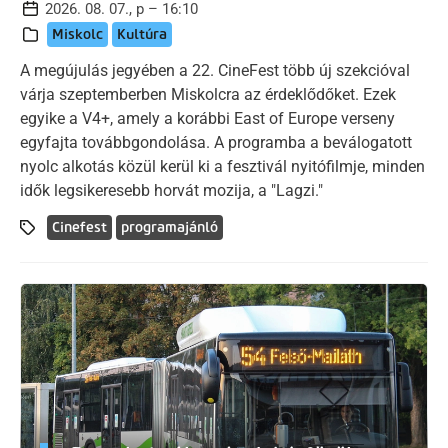
2026. 08. 07., p – 16:10
Miskolc
Kultúra
A megújulás jegyében a 22. CineFest több új szekcióval
várja szeptemberben Miskolcra az érdeklődőket. Ezek
egyike a V4+, amely a korábbi East of Europe verseny
egyfajta továbbgondolása. A programba a beválogatott
nyolc alkotás közül kerül ki a fesztivál nyitófilmje, minden
idők legsikeresebb horvát mozija, a "Lagzi."
Cinefest
programajánló