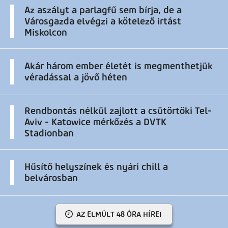
Az aszályt a parlagfű sem bírja, de a
Városgazda elvégzi a kötelező irtást
Miskolcon
Akár három ember életét is megmenthetjük
véradással a jövő héten
Rendbontás nélkül zajlott a csütörtöki Tel-
Aviv - Katowice mérkőzés a DVTK
Stadionban
Hűsítő helyszínek és nyári chill a
belvárosban
AZ ELMÚLT 48 ÓRA HÍREI