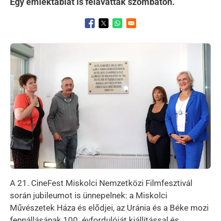
Egy emléktáblát is felavattak szombaton.
Opens in a new window
Opens in a new window
Opens in a new window
Kép
A 21. CineFest Miskolci Nemzetközi Filmfesztivál
során jubileumot is ünnepelnek: a Miskolci
Művészetek Háza és elődjei, az Uránia és a Béke mozi
fennállásának 100. évfordulóját kiállítással és