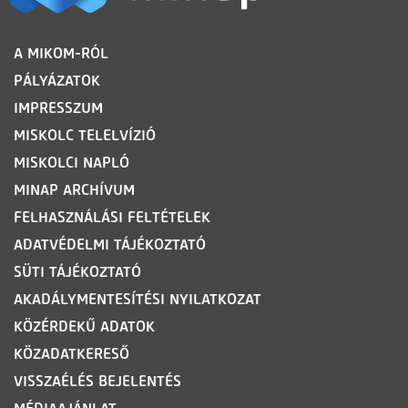
LÁBLÉC
A MIKOM-RÓL
PÁLYÁZATOK
IMPRESSZUM
MISKOLC TELELVÍZIÓ
MISKOLCI NAPLÓ
MINAP ARCHÍVUM
FELHASZNÁLÁSI FELTÉTELEK
ADATVÉDELMI TÁJÉKOZTATÓ
SÜTI TÁJÉKOZTATÓ
AKADÁLYMENTESÍTÉSI NYILATKOZAT
KÖZÉRDEKŰ ADATOK
KÖZADATKERESŐ
VISSZAÉLÉS BEJELENTÉS