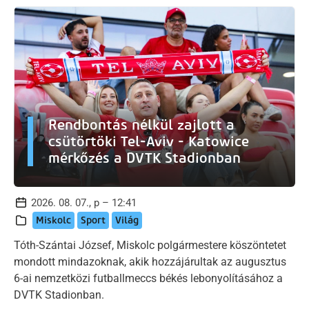
Rendbontás nélkül zajlott a
csütörtöki Tel-Aviv - Katowice
mérkőzés a DVTK Stadionban
2026. 08. 07., p – 12:41
Miskolc
Sport
Világ
Tóth-Szántai József, Miskolc polgármestere köszöntetet
mondott mindazoknak, akik hozzájárultak az augusztus
6-ai nemzetközi futballmeccs békés lebonyolításához a
DVTK Stadionban.