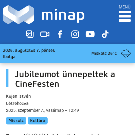
MENÜ
2026. augusztus 7. péntek |
Miskolc 26°C
Ibolya
Jubileumot ünnepeltek a
CineFesten
Kujan István
Létrehozva
2025. szeptember 7., vasárnap – 12:49
Miskolc
Kultúra