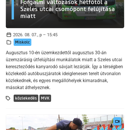
Forgalmi változások hétfőtől a
Szeles utcai csomópont felújítása
miatt
2026. 08. 07., p – 15:45
Miskolc
Augusztus 10-én üzemkezdettől augusztus 30-án
üzemzárásig útfelújítási munkálatok miatt a Szeles utcai
kereszteződés kanyarodó sávjait lezárják. Így a térségben
közlekedő autóbuszjáratok ideiglenesen terelt útvonalon
közlekednek, és egyes megállóhelyek kimaradnak,
másokat áthelyeznek.
közlekedés
MVK