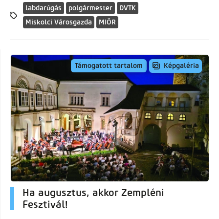
labdarúgás
polgármester
DVTK
Miskolci Városgazda
MIÖR
Képgaléria
Támogatott tartalom
Ha augusztus, akkor Zempléni
Fesztivál!