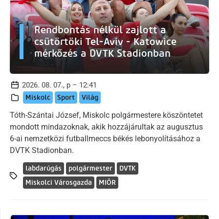
Rendbontás nélkül zajlott a
csütörtöki Tel-Aviv - Katowice
mérkőzés a DVTK Stadionban
2026. 08. 07., p – 12:41
Miskolc
Sport
Világ
Tóth-Szántai József, Miskolc polgármestere köszöntetet
mondott mindazoknak, akik hozzájárultak az augusztus
6-ai nemzetközi futballmeccs békés lebonyolításához a
DVTK Stadionban.
labdarúgás
polgármester
DVTK
Miskolci Városgazda
MIÖR