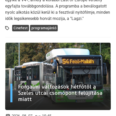
egyfajta továbbgondolása. A programba a beválogatott
nyolc alkotás közül kerül ki a fesztivál nyitófilmje, minden
idők legsikeresebb horvát mozija, a "Lagzi."
Cinefest
programajánló
Forgalmi változások hétfőtől a
Szeles utcai csomópont felújítása
miatt