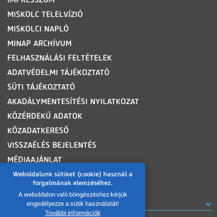
MISKOLC TELELVÍZIÓ
MISKOLCI NAPLÓ
MINAP ARCHÍVUM
FELHASZNÁLÁSI FELTÉTELEK
ADATVÉDELMI TÁJÉKOZTATÓ
SÜTI TÁJÉKOZTATÓ
AKADÁLYMENTESÍTÉSI NYILATKOZAT
KÖZÉRDEKŰ ADATOK
KÖZADATKERESŐ
VISSZAÉLÉS BEJELENTÉS
MÉDIAAJÁNLAT
OLDALTÉRKÉP
Weboldalunk sütiket (cookie) használ a
forgalmának elemzéséhez.
A weboldalon való böngészéshez kérjük
ROVATOK
engedélyezze a sütik használatát!
További információk