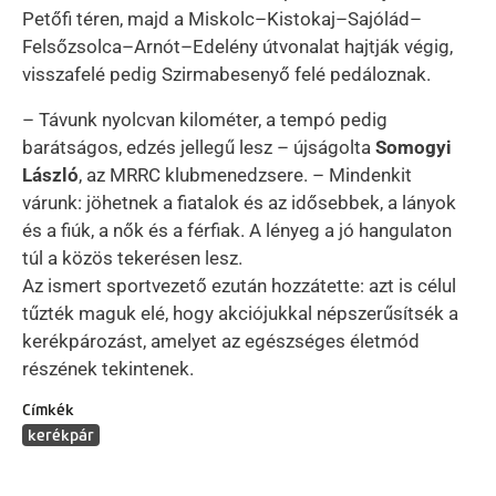
Petőfi téren, majd a Miskolc–Kistokaj–Sajólád–
Felsőzsolca–Arnót–Edelény útvonalat hajtják végig,
visszafelé pedig Szirmabesenyő felé pedáloznak.
– Távunk nyolcvan kilométer, a tempó pedig
barátságos, edzés jellegű lesz – újságolta
Somogyi
László
, az MRRC klubmenedzsere. – Mindenkit
várunk: jöhetnek a fiatalok és az idősebbek, a lányok
és a fiúk, a nők és a férfiak. A lényeg a jó hangulaton
túl a közös tekerésen lesz.
Az ismert sportvezető ezután hozzátette: azt is célul
tűzték maguk elé, hogy akciójukkal népszerűsítsék a
kerékpározást, amelyet az egészséges életmód
részének tekintenek.
Címkék
kerékpár