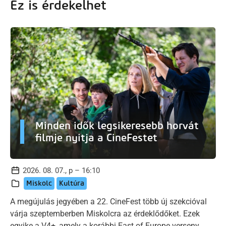
Ez is érdekelhet
Minden idők legsikeresebb horvát
filmje nyitja a CineFestet
2026. 08. 07., p – 16:10
Miskolc
Kultúra
A megújulás jegyében a 22. CineFest több új szekcióval
várja szeptemberben Miskolcra az érdeklődőket. Ezek
egyike a V4+, amely a korábbi East of Europe verseny