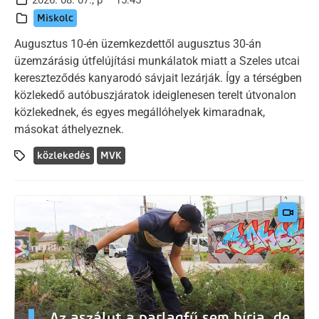
2026. 08. 07., p – 15:45
Miskolc
Augusztus 10-én üzemkezdettől augusztus 30-án
üzemzárásig útfelújítási munkálatok miatt a Szeles utcai
kereszteződés kanyarodó sávjait lezárják. Így a térségben
közlekedő autóbuszjáratok ideiglenesen terelt útvonalon
közlekednek, és egyes megállóhelyek kimaradnak,
másokat áthelyeznek.
közlekedés
MVK
Az aszályt a parlagfű sem bírja, de