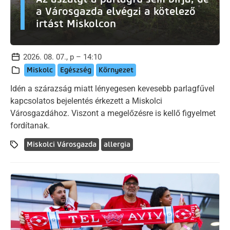
a Városgazda elvégzi a kötelező
irtást Miskolcon
2026. 08. 07., p – 14:10
Miskolc
Egészség
Környezet
Idén a szárazság miatt lényegesen kevesebb parlagfűvel
kapcsolatos bejelentés érkezett a Miskolci
Városgazdához. Viszont a megelőzésre is kellő figyelmet
fordítanak.
Miskolci Városgazda
allergia