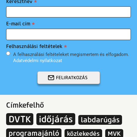
Keresztnév
E-mail cím
Felhasználási feltételek
A felhasználási feltételeket megismertem és elfogadom.
Adatvédelmi nyilatkozat
FELIRATKOZÁS
Címkefelhő
DVTK
időjárás
labdarúgás
programajánló
közlekedés
MVK