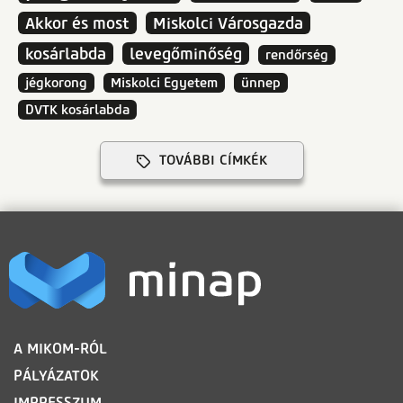
Akkor és most
Miskolci Városgazda
kosárlabda
levegőminőség
rendőrség
jégkorong
Miskolci Egyetem
ünnep
DVTK kosárlabda
TOVÁBBI CÍMKÉK
LÁBLÉC
A MIKOM-RÓL
PÁLYÁZATOK
IMPRESSZUM