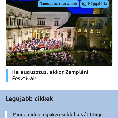
Képgaléria
Támogatott tartalom
Ha augusztus, akkor Zempléni
Fesztivál!
Legújabb cikkek
Minden idők legsikeresebb horvát filmje