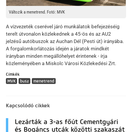
Változik a menetrend. Fotó: MVK
A vízvezeték cserével járó munkálatok befejezéséig
terelt útvonalon közlekednek a 45-ös és az AU2
jelzésű autóbuszok az Auchan Dél (Pesti út) irányába.
A forgalomkorlátozás idején a járatok mindkét
irányban minden megállóhelyet érintenek - írja
közleményében a Miskolc Városi Közlekedési Zrt.
Címkék
MVK
busz
menetrend
Kapcsolódó cikkek
Lezárták a 3-as főút Cementgyári
és Bogáncs utcák közötti szakaszát