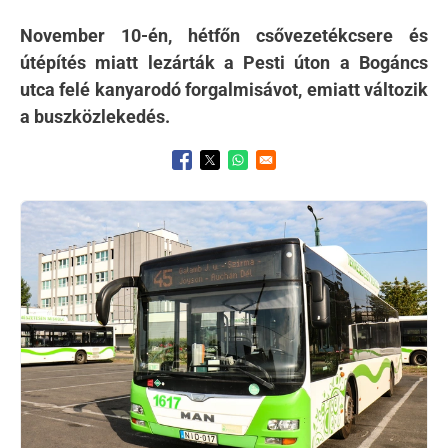
November 10-én, hétfőn csővezetékcsere és
útépítés miatt lezárták a Pesti úton a Bogáncs
utca felé kanyarodó forgalmisávot, emiatt változik
a buszközlekedés.
Opens in a new window
Opens in a new window
Opens in a new window
Kép