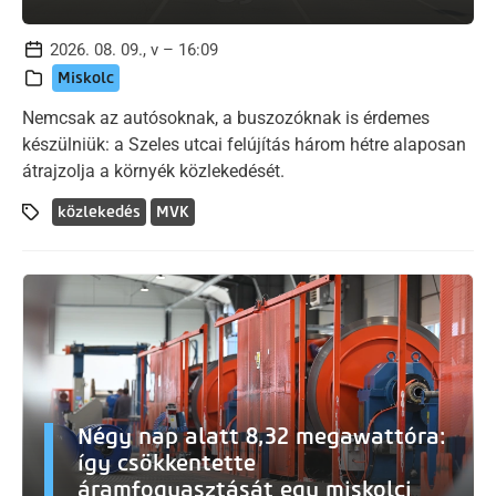
2026. 08. 09., v – 16:09
Miskolc
Nemcsak az autósoknak, a buszozóknak is érdemes
készülniük: a Szeles utcai felújítás három hétre alaposan
átrajzolja a környék közlekedését.
közlekedés
MVK
Négy nap alatt 8,32 megawattóra:
így csökkentette
áramfogyasztását egy miskolci