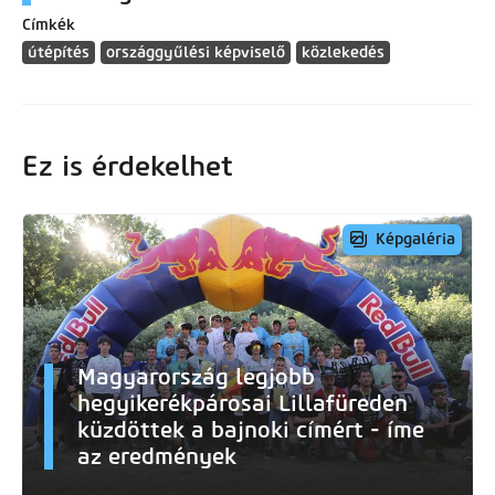
Címkék
útépítés
országgyűlési képviselő
közlekedés
Ez is érdekelhet
Képgaléria
Magyarország legjobb
hegyikerékpárosai Lillafüreden
küzdöttek a bajnoki címért - íme
az eredmények