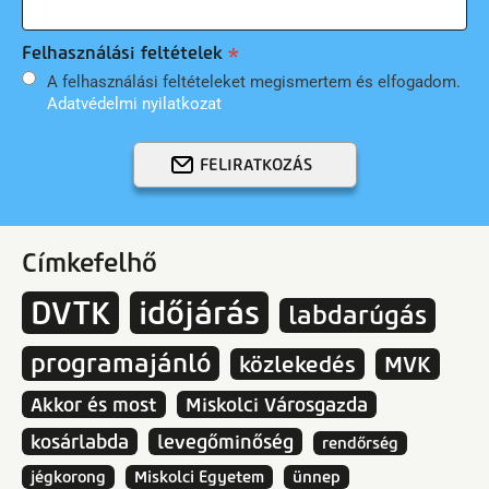
Felhasználási feltételek
A felhasználási feltételeket megismertem és elfogadom.
Adatvédelmi nyilatkozat
FELIRATKOZÁS
Címkefelhő
DVTK
időjárás
labdarúgás
programajánló
közlekedés
MVK
Akkor és most
Miskolci Városgazda
kosárlabda
levegőminőség
rendőrség
jégkorong
Miskolci Egyetem
ünnep