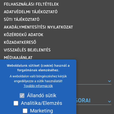
FELHASZNÁLÁSI FELTÉTELEK
ADATVÉDELMI TÁJÉKOZTATÓ
SÜTI TÁJÉKOZTATÓ
AKADÁLYMENTESÍTÉSI NYILATKOZAT
KÖZÉRDEKŰ ADATOK
KÖZADATKERESŐ
VISSZAÉLÉS BEJELENTÉS
MÉDIAAJÁNLAT
OLDALTÉRKÉP
Weboldalunk sütiket (cookie) használ a
forgalmának elemzéséhez.
A weboldalon való böngészéshez kérjük
ROVATOK
engedélyezze a sütik használatát!
További információk
Állandó sütik
A MISKOLC TV KORÁBBI MŰSORAI
Analitika/Elemzés
Marketing