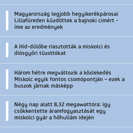
Magyarország legjobb hegyikerékpárosai
Lillafüreden küzdöttek a bajnoki címért -
íme az eredmények
A Híd-dűlőbe riasztották a miskolci és
diósgyőri tűzoltókat
Három hétre megváltozik a közlekedés
Miskolc egyik fontos csomópontján – ezek a
buszok járnak másképp
Négy nap alatt 8,32 megawattóra: így
csökkentette áramfogyasztását egy
miskolci gyár a hőhullám idején