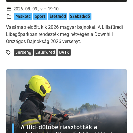
2026. 08. 09., v – 19:10
Miskolc
Sport
Életmód
Szabadidő
Vasárnap eldőlt, kik 2026 magyar bajnokai. A Lillafüredi
Libegőparkban rendezték meg hétvégén a Downhill
Országos Bajnokság 2026 versenyt.
verseny
Lillafüred
DVTK
A Híd-dűlőbe riasztották a