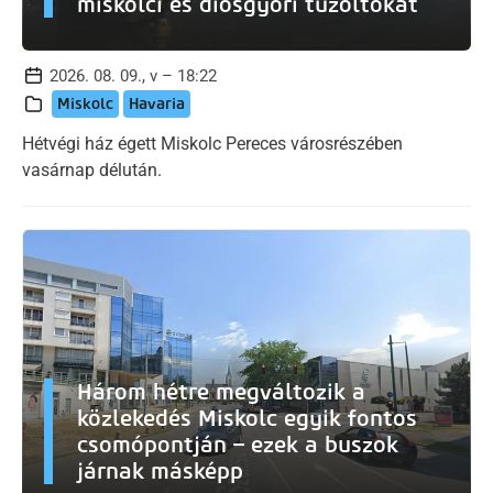
miskolci és diósgyőri tűzoltókat
2026. 08. 09., v – 18:22
Miskolc
Havaria
Hétvégi ház égett Miskolc Pereces városrészében
vasárnap délután.
Három hétre megváltozik a
közlekedés Miskolc egyik fontos
csomópontján – ezek a buszok
járnak másképp