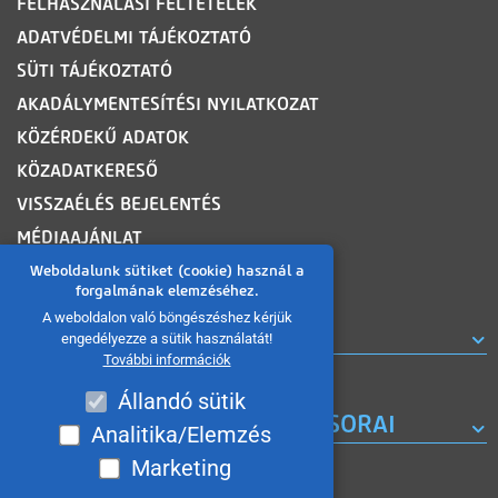
FELHASZNÁLÁSI FELTÉTELEK
ADATVÉDELMI TÁJÉKOZTATÓ
SÜTI TÁJÉKOZTATÓ
AKADÁLYMENTESÍTÉSI NYILATKOZAT
KÖZÉRDEKŰ ADATOK
KÖZADATKERESŐ
VISSZAÉLÉS BEJELENTÉS
MÉDIAAJÁNLAT
OLDALTÉRKÉP
Weboldalunk sütiket (cookie) használ a
forgalmának elemzéséhez.
A weboldalon való böngészéshez kérjük
ROVATOK
engedélyezze a sütik használatát!
További információk
Állandó sütik
A MISKOLC TV KORÁBBI MŰSORAI
Analitika/Elemzés
Marketing