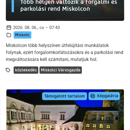
Több helyen változik a forgalmi és
parkolási rend Miskolcon
2026. 08. 06., cs – 07:43
Miskolc
Miskolcon több helyszínen útfelújítási munkálatok
folynak, ezért forgalomkorlátozásokra és a parkolási rend
megváltozására kell számítani, mutatjuk hol.
közlekedés
Miskolci Városgazda
Képgaléria
Támogatott tartalom