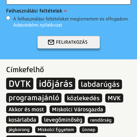
Felhasználási feltételek
A felhasználási feltételeket megismertem és elfogadom.
Adatvédelmi nyilatkozat
FELIRATKOZÁS
Címkefelhő
DVTK
időjárás
labdarúgás
programajánló
közlekedés
MVK
Akkor és most
Miskolci Városgazda
kosárlabda
levegőminőség
rendőrség
jégkorong
Miskolci Egyetem
ünnep