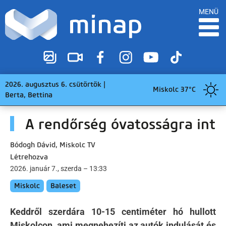
MENÜ
2026. augusztus 6. csütörtök |
Miskolc 37°C
Berta, Bettina
A rendőrség óvatosságra int
Bódogh Dávid, Miskolc TV
Létrehozva
2026. január 7., szerda – 13:33
Miskolc
Baleset
Keddről szerdára 10-15 centiméter hó hullott
Miskolcon, ami megnehezíti az autók indulását és