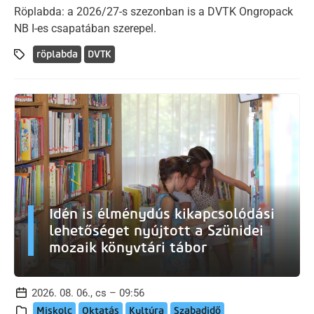
Röplabda: a 2026/27-s szezonban is a DVTK Ongropack
NB I-es csapatában szerepel.
röplabda
DVTK
Idén is élménydús kikapcsolódási
lehetőséget nyújtott a Szünidei
mozaik könyvtári tábor
2026. 08. 06., cs – 09:56
Miskolc
Oktatás
Kultúra
Szabadidő