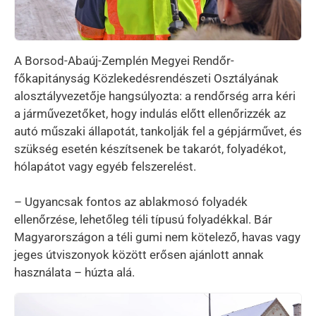
A Borsod-Abaúj-Zemplén Megyei Rendőr-
főkapitányság Közlekedésrendészeti Osztályának
alosztályvezetője hangsúlyozta: a rendőrség arra kéri
a járművezetőket, hogy indulás előtt ellenőrizzék az
autó műszaki állapotát, tankolják fel a gépjárművet, és
szükség esetén készítsenek be takarót, folyadékot,
hólapátot vagy egyéb felszerelést.
– Ugyancsak fontos az ablakmosó folyadék
ellenőrzése, lehetőleg téli típusú folyadékkal. Bár
Magyarországon a téli gumi nem kötelező, havas vagy
jeges útviszonyok között erősen ajánlott annak
használata – húzta alá.
Kép