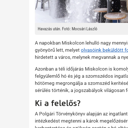
Havazás után. Fotó: Mocsári László
A napokban Miskolcon lehulló nagy mennyis
gyönyörű lett, melyet
olvasóink beküldött f
hirdetett a város, melynek megvannak a nyer
Azonban a téli időjárás Miskolcon is komoly
felgyülemlő hó és jég a szomszédos ingatla
hótömeg megrongálja a szomszéd kerítését, 
sérülés történik, a jogszabályok világosan f
Ki a felelős?
A Polgári Törvénykönyv alapján az ingatlan
intézkedést megtenni a károk megelőzésére.