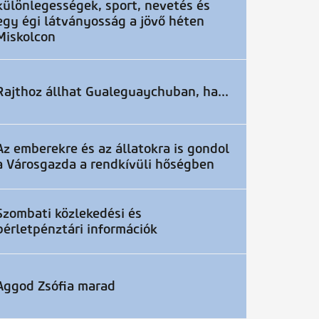
különlegességek, sport, nevetés és
egy égi látványosság a jövő héten
Miskolcon
Rajthoz állhat Gualeguaychuban, ha...
Az emberekre és az állatokra is gondol
a Városgazda a rendkívüli hőségben
Szombati közlekedési és
bérletpénztári információk
Aggod Zsófia marad