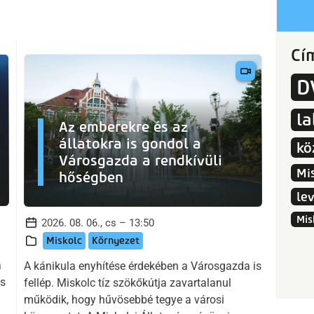
Cí
D
l
Az emberekre és az
állatokra is gondol a
kö
Városgazda a rendkívüli
Mi
hőségben
le
Mis
2026. 08. 06., cs – 13:50
Miskolc
Környezet
a
A kánikula enyhítése érdekében a Városgazda is
us
fellép. Miskolc tíz szökőkútja zavartalanul
működik, hogy hűvösebbé tegye a városi