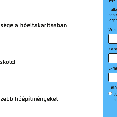
Fe
Iratk
pént
legé
ssége a hóeltakarításban
Vez
Ker
skolc!
E-ma
Felh
A
egszebb hóépítményeket
e