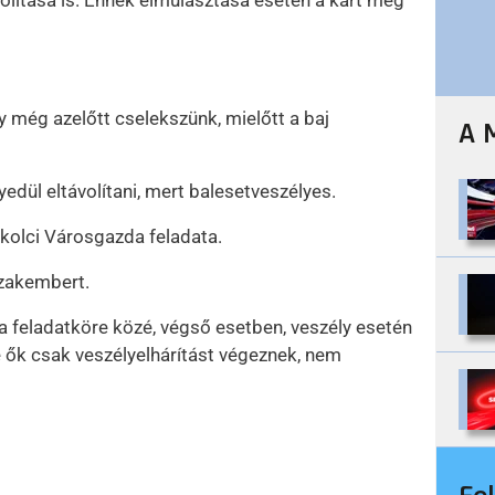
olítása is. Ennek elmulasztása esetén a kárt meg
y még azelőtt cselekszünk, mielőtt a baj
A 
edül eltávolítani, mert balesetveszélyes.
skolci Városgazda feladata.
szakembert.
a feladatköre közé, végső esetben, veszély esetén
e ők csak veszélyelhárítást végeznek, nem