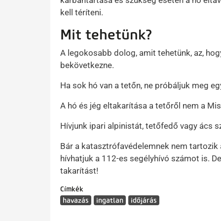
karbantartása és szükség esetén a hó eltáv
kell téríteni.
Mit tehetünk?
A legokosabb dolog, amit tehetünk, az, hog
bekövetkezne.
Ha sok hó van a tetőn, ne próbáljuk meg egy
A hó és jég eltakarítása a tetőről nem a Mi
Hívjunk ipari alpinistát, tetőfedő vagy ács 
Bár a katasztrófavédelemnek nem tartozik 
hívhatjuk a 112-es segélyhívó számot is. D
takarítást!
Címkék
havazás
ingatlan
időjárás