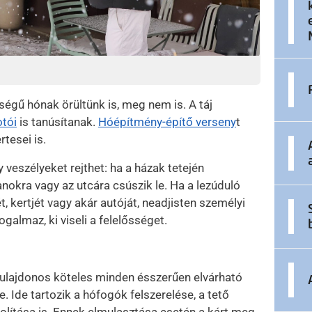
égű hónak örültünk is, meg nem is. A táj
otói
is tanúsítanak.
Hóépítmény-építő verseny
t
tesei is.
 veszélyeket rejthet: ha a házak tetején
nokra vagy az utcára csúszik le. Ha a lezúduló
kertjét vagy akár autóját, neadjisten személyi
ogalmaz, ki viseli a felelősséget.
tulajdonos köteles minden ésszerűen elvárható
 Ide tartozik a hófogók felszerelése, a tető