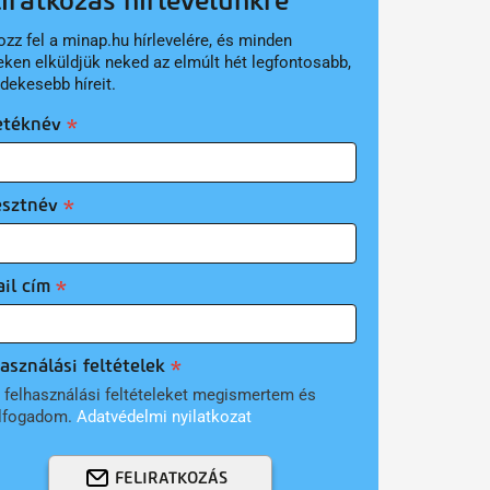
liratkozás hírlevelünkre
ozz fel a minap.hu hírlevelére, és minden
eken elküldjük neked az elmúlt hét legfontosabb,
rdekesebb híreit.
etéknév
esztnév
il cím
asználási feltételek
 felhasználási feltételeket megismertem és
lfogadom.
Adatvédelmi nyilatkozat
FELIRATKOZÁS