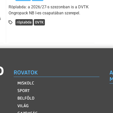
Röplabda: a 2026/27-s szezonban is a DVTK
Ongropack NB I-es csapatában szerepel.
ő
röplabda
DVTK
ROVATOK
A
M
MISKOLC
SPORT
BELFÖLD
VILÁG