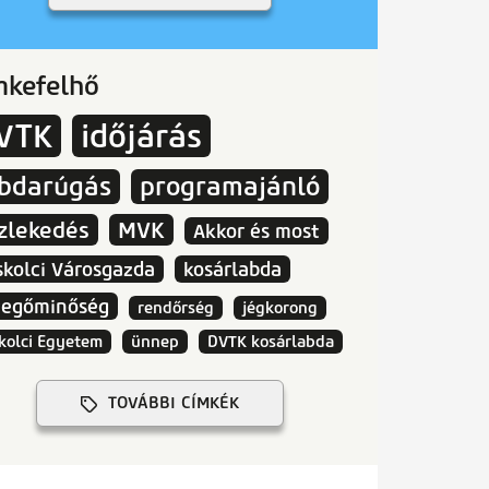
mkefelhő
VTK
időjárás
abdarúgás
programajánló
zlekedés
MVK
Akkor és most
skolci Városgazda
kosárlabda
vegőminőség
rendőrség
jégkorong
kolci Egyetem
ünnep
DVTK kosárlabda
TOVÁBBI CÍMKÉK