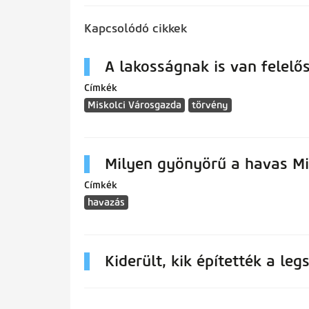
Kapcsolódó cikkek
A lakosságnak is van felelő
Címkék
Miskolci Városgazda
törvény
Milyen gyönyörű a havas Mi
Címkék
havazás
Kiderült, kik építették a l