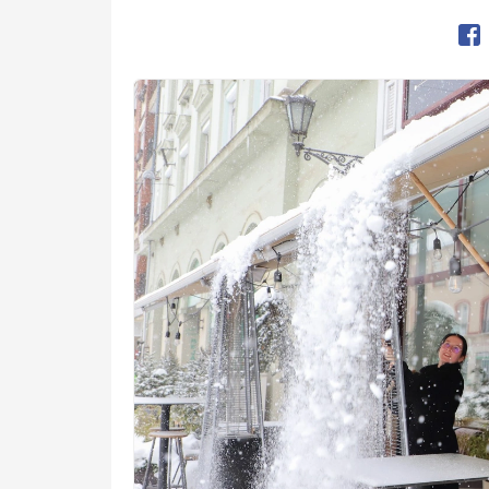
Op
Kép