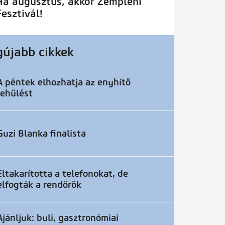
Ha augusztus, akkor Zempléni
Fesztivál!
gújabb cikkek
A péntek elhozhatja az enyhítő
lehűlést
Guzi Blanka finalista
Eltakarította a telefonokat, de
elfogták a rendőrök
Ajánljuk: buli, gasztronómiai