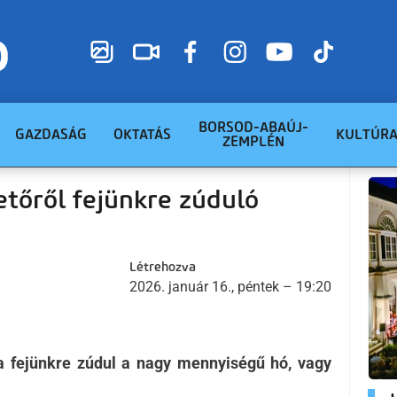
BORSOD-ABAÚJ-
GAZDASÁG
OKTATÁS
KULTÚR
ZEMPLÉN
tetőről fejünkre zúduló
Létrehozva
2026. január 16., péntek – 19:20
 a fejünkre zúdul a nagy mennyiségű hó, vagy