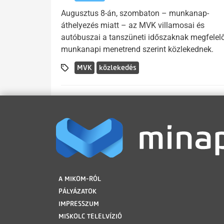
Augusztus 8-án, szombaton – munkanap-
áthelyezés miatt – az MVK villamosai és
autóbuszai a tanszüneti időszaknak megfelel
munkanapi menetrend szerint közlekednek.
MVK
közlekedés
LÁBLÉC
A MIKOM-RÓL
PÁLYÁZATOK
IMPRESSZUM
MISKOLC TELELVÍZIÓ