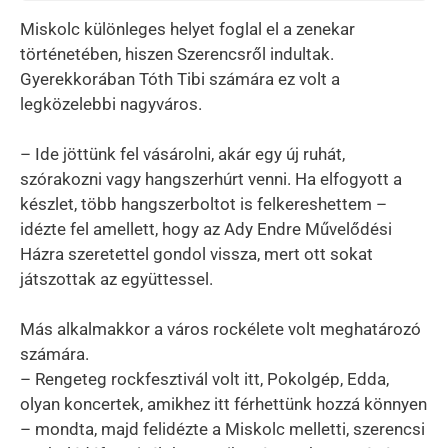
Miskolc különleges helyet foglal el a zenekar
történetében, hiszen Szerencsről indultak.
Gyerekkorában Tóth Tibi számára ez volt a
legközelebbi nagyváros.
– Ide jöttünk fel vásárolni, akár egy új ruhát,
szórakozni vagy hangszerhúrt venni. Ha elfogyott a
készlet, több hangszerboltot is felkereshettem –
idézte fel amellett, hogy az Ady Endre Művelődési
Házra szeretettel gondol vissza, mert ott sokat
játszottak az együttessel.
Más alkalmakkor a város rockélete volt meghatározó
számára.
– Rengeteg rockfesztivál volt itt, Pokolgép, Edda,
olyan koncertek, amikhez itt férhettünk hozzá könnyen
– mondta, majd felidézte a Miskolc melletti, szerencsi