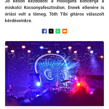
Jó későn kezdődött a Hooligans koncertje a
miskolci Kocsonyafesztiválon. Ennek ellenére is
óriási volt a tömeg. Tóth Tibi gitáros válaszolt
kérdéseinkre.
Opens in a new window
Opens in a new window
Opens in a new window
Kép