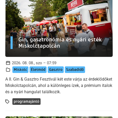
Gin, gasztronómia és nyári esték
Miskolctapolcán
2026. 08. 08., szo – 07:59
Miskolc
Életmód
Gasztro
Szabadidő
A II. Gin & Gasztro Fesztivál két este várja az érdeklődőket
Miskolctapolcán, ahol a különleges ízek, a prémium italok
és a nyári hangulat találkozik.
programajánló