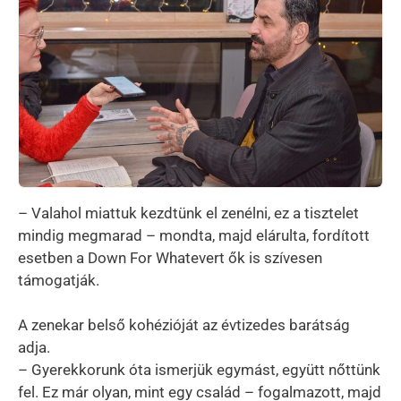
– Valahol miattuk kezdtünk el zenélni, ez a tisztelet
mindig megmarad – mondta, majd elárulta, fordított
esetben a Down For Whatevert ők is szívesen
támogatják.
A zenekar belső kohézióját az évtizedes barátság
adja.
– Gyerekkorunk óta ismerjük egymást, együtt nőttünk
fel. Ez már olyan, mint egy család – fogalmazott, majd