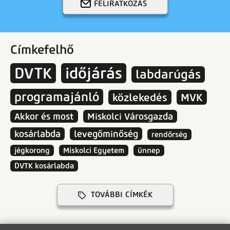
FELIRATKOZÁS
Címkefelhő
DVTK
időjárás
labdarúgás
programajánló
közlekedés
MVK
Akkor és most
Miskolci Városgazda
kosárlabda
levegőminőség
rendőrség
jégkorong
Miskolci Egyetem
ünnep
DVTK kosárlabda
TOVÁBBI CÍMKÉK