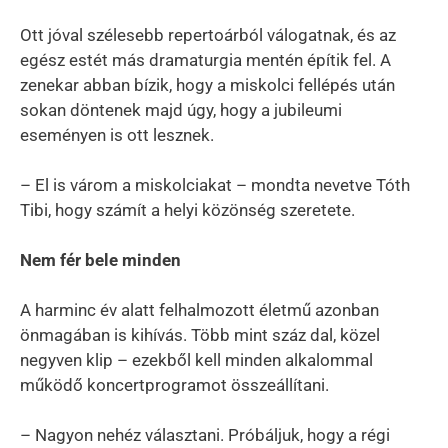
Ott jóval szélesebb repertoárból válogatnak, és az
egész estét más dramaturgia mentén építik fel. A
zenekar abban bízik, hogy a miskolci fellépés után
sokan döntenek majd úgy, hogy a jubileumi
eseményen is ott lesznek.
– El is várom a miskolciakat – mondta nevetve Tóth
Tibi, hogy számít a helyi közönség szeretete.
Nem fér bele minden
A harminc év alatt felhalmozott életmű azonban
önmagában is kihívás. Több mint száz dal, közel
negyven klip – ezekből kell minden alkalommal
működő koncertprogramot összeállítani.
– Nagyon nehéz választani. Próbáljuk, hogy a régi