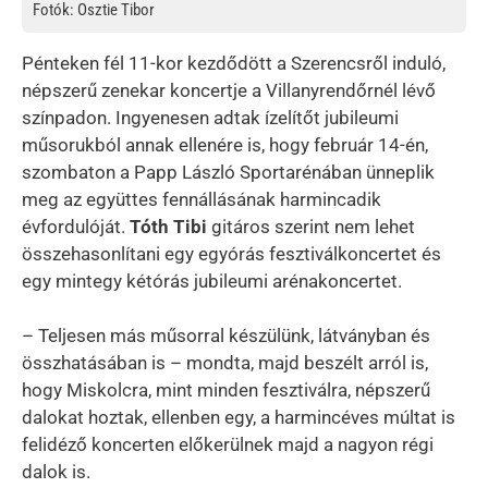
Fotók: Osztie Tibor
Pénteken fél 11-kor kezdődött a Szerencsről induló,
népszerű zenekar koncertje a Villanyrendőrnél lévő
színpadon. Ingyenesen adtak ízelítőt jubileumi
műsorukból annak ellenére is, hogy február 14-én,
szombaton a Papp László Sportarénában ünneplik
meg az együttes fennállásának harmincadik
évfordulóját.
Tóth Tibi
gitáros szerint nem lehet
összehasonlítani egy egyórás fesztiválkoncertet és
egy mintegy kétórás jubileumi arénakoncertet.
– Teljesen más műsorral készülünk, látványban és
összhatásában is – mondta, majd beszélt arról is,
hogy Miskolcra, mint minden fesztiválra, népszerű
dalokat hoztak, ellenben egy, a harmincéves múltat is
felidéző koncerten előkerülnek majd a nagyon régi
dalok is.