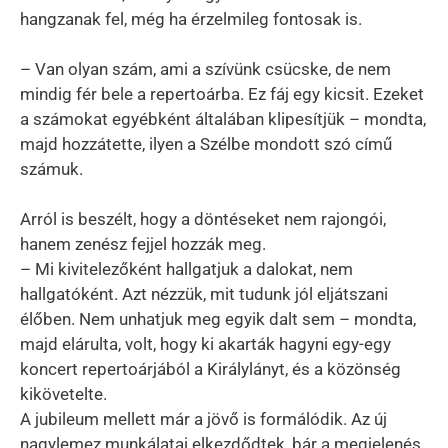
hangzanak fel, még ha érzelmileg fontosak is.
– Van olyan szám, ami a szívünk csücske, de nem
mindig fér bele a repertoárba. Ez fáj egy kicsit. Ezeket
a számokat egyébként általában klipesítjük – mondta,
majd hozzátette, ilyen a Szélbe mondott szó című
számuk.
Arról is beszélt, hogy a döntéseket nem rajongói,
hanem zenész fejjel hozzák meg.
– Mi kivitelezőként hallgatjuk a dalokat, nem
hallgatóként. Azt nézzük, mit tudunk jól eljátszani
élőben. Nem unhatjuk meg egyik dalt sem – mondta,
majd elárulta, volt, hogy ki akarták hagyni egy-egy
koncert repertoárjából a Királylányt, és a közönség
kikövetelte.
A jubileum mellett már a jövő is formálódik. Az új
nagylemez munkálatai elkezdődtek, bár a megjelenés