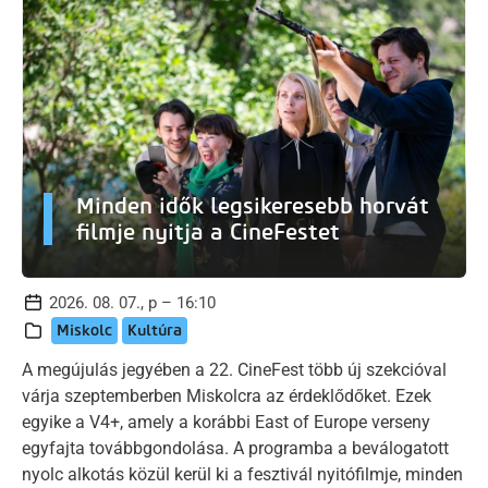
Minden idők legsikeresebb horvát
filmje nyitja a CineFestet
2026. 08. 07., p – 16:10
Miskolc
Kultúra
A megújulás jegyében a 22. CineFest több új szekcióval
várja szeptemberben Miskolcra az érdeklődőket. Ezek
egyike a V4+, amely a korábbi East of Europe verseny
egyfajta továbbgondolása. A programba a beválogatott
nyolc alkotás közül kerül ki a fesztivál nyitófilmje, minden