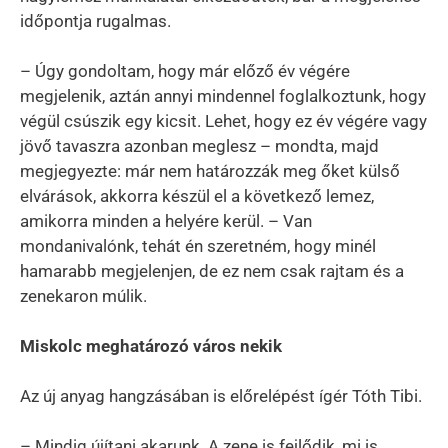
időpontja rugalmas.
– Úgy gondoltam, hogy már előző év végére
megjelenik, aztán annyi mindennel foglalkoztunk, hogy
végül csúszik egy kicsit. Lehet, hogy ez év végére vagy
jövő tavaszra azonban meglesz – mondta, majd
megjegyezte: már nem határozzák meg őket külső
elvárások, akkorra készül el a következő lemez,
amikorra minden a helyére kerül. – Van
mondanivalónk, tehát én szeretném, hogy minél
hamarabb megjelenjen, de ez nem csak rajtam és a
zenekaron múlik.
Miskolc meghatározó város nekik
Az új anyag hangzásában is előrelépést ígér Tóth Tibi.
– Mindig újítani akarunk. A zene is fejlődik, mi is