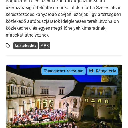
Augusztus 10-én üzemkezdettől augusztus 30-án
üzemzárásig útfelújítási munkálatok miatt a Szeles utcai
kereszteződés kanyarodó sávjait lezárják. Így a térségben
közlekedő autóbuszjáratok ideiglenesen terelt útvonalon
közlekednek, és egyes megállóhelyek kimaradnak,
másokat áthelyeznek.
közlekedés
MVK
Képgaléria
Támogatott tartalom