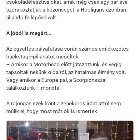
csokoládéfesztiválokat, amik még csak egy pár éve
szórakoztatják a közönséget, a Hooligans azonban
állandó fellépővé vált.
A jóból is megárt…
Az együttes pályafutása során számos emlékezetes
backstage-pillanatot megéltek.
– Amikor a Motörhead előtt játszottunk, és végig
tapsoltak nekünk oldalról, az hatalmas élmény volt.
Vagy amikor a Europe-pal, a Scorpionsszal
találkoztunk – mondta.
A rajongás ezek iránt a zenekarok iránt attól nem
múlik el, hogy most már ők is ismertek.
Kép