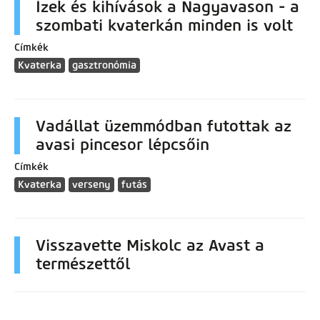
Ízek és kihívások a Nagyavason - a
szombati kvaterkán minden is volt
Címkék
Kvaterka
gasztronómia
Vadállat üzemmódban futottak az
avasi pincesor lépcsőin
Címkék
Kvaterka
verseny
futás
Visszavette Miskolc az Avast a
természettől