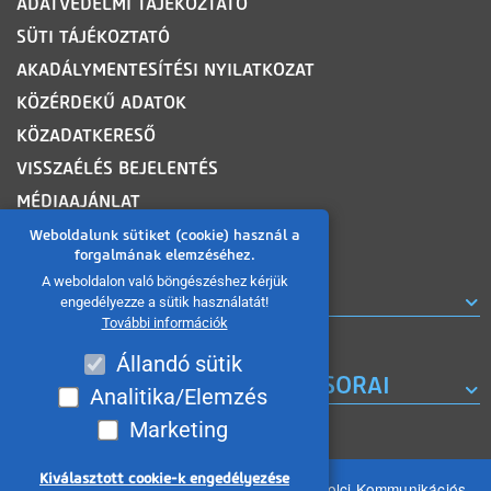
ADATVÉDELMI TÁJÉKOZTATÓ
SÜTI TÁJÉKOZTATÓ
AKADÁLYMENTESÍTÉSI NYILATKOZAT
KÖZÉRDEKŰ ADATOK
KÖZADATKERESŐ
VISSZAÉLÉS BEJELENTÉS
MÉDIAAJÁNLAT
OLDALTÉRKÉP
Weboldalunk sütiket (cookie) használ a
forgalmának elemzéséhez.
A weboldalon való böngészéshez kérjük
ROVATOK
engedélyezze a sütik használatát!
További információk
Állandó sütik
A MISKOLC TV KORÁBBI MŰSORAI
Analitika/Elemzés
Marketing
Kiválasztott cookie-k engedélyezése
Minden jog fenntartva 2026 © MIKOM Miskolci Kommunikációs