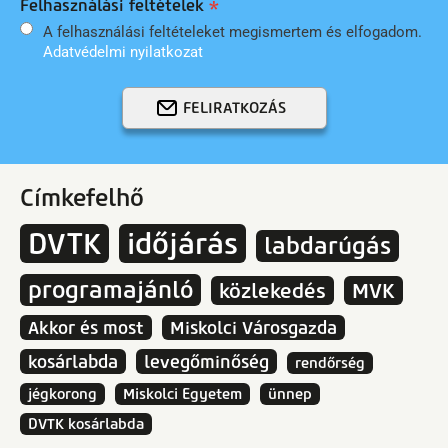
Felhasználási feltételek
A felhasználási feltételeket megismertem és elfogadom.
Adatvédelmi nyilatkozat
FELIRATKOZÁS
Címkefelhő
DVTK
időjárás
labdarúgás
programajánló
közlekedés
MVK
Akkor és most
Miskolci Városgazda
kosárlabda
levegőminőség
rendőrség
jégkorong
Miskolci Egyetem
ünnep
DVTK kosárlabda