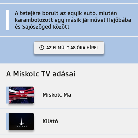
A tetejére borult az egyik autó, miután
karambolozott egy másik járművel Hejőbába
és Sajószöged között
AZ ELMÚLT 48 ÓRA HÍREI
A Miskolc TV adásai
Miskolc Ma
Kilátó