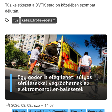
Tűz keletkezett a DVTK stadion közelében szombat
délután.
Tűz
katasztrófavédelem
Egy gödör is elég lehet: súlyos
sérülésekkel végződhetnek az
elektromosroller-balesetek
2026. 08. 08., szo – 14:07
Miskolc
Borsod-Abaúj-Zemplén
Életmód
Egészség