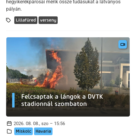
hegyikerékpárosai mérik össze tudásukat a látványos
pályán.
Lillafüred
verseny
Felcsaptak a lángok a DVTK
stadionnál szombaton
2026. 08. 08., szo – 15:56
Miskolc
Havaria