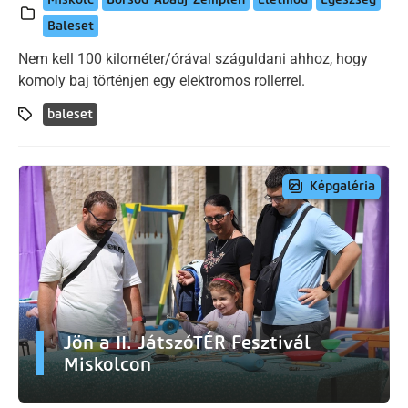
Baleset
Nem kell 100 kilométer/órával száguldani ahhoz, hogy
komoly baj történjen egy elektromos rollerrel.
baleset
Képgaléria
Jön a II. JátszóTÉR Fesztivál
Miskolcon