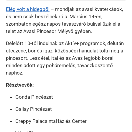
Elég volt a hidegből
– mondják az avasi kvaterkások,
és nem csak beszélnek róla. Március 14-én,
szombaton egész napos tavaszváró bulival űzik el a
telet az Avasi Pincesor Mélyvölgyében.
Délelőtt 10-től indulnak az Aktív+ programok, délután
utcazene, bor és igazi közösségi hangulat tölti meg a
pincesort. Lesz étel, ital és az Avas legjobb borai –
minden adott egy poháremelős, tavaszköszöntő
naphoz.
Résztvevők:
Gonda Pincészet
Gallay Pincészet
Creppy PalacsintaHáz és Center