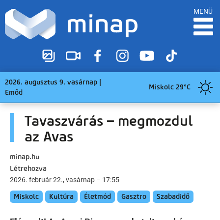
MENÜ
2026. augusztus 9. vasárnap |
Miskolc 29°C
Emőd
Tavaszvárás – megmozdul
az Avas
minap.hu
Létrehozva
2026. február 22., vasárnap – 17:55
Miskolc
Kultúra
Életmód
Gasztro
Szabadidő