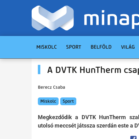
MISKOLC
SPORT
BELFÖLD
VILÁG
A DVTK HunTherm csap
Berecz Csaba
Miskolc
Sport
Megkezdődik a DVTK HunTherm szakv
utolsó meccsét játssza szerdán este a