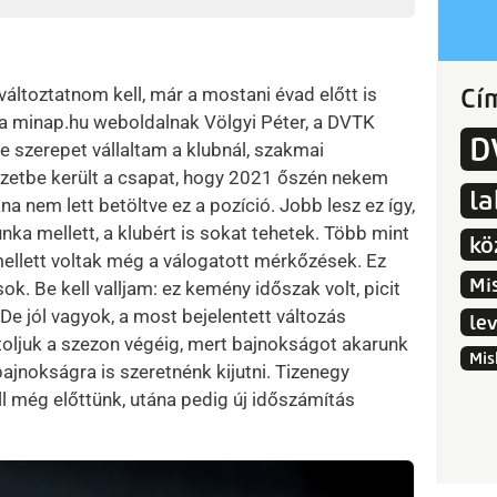
Cí
változtatnom kell, már a mostani évad előtt is
a a minap.hu weboldalnak Völgyi Péter, a DVTK
D
 szerepet vállaltam a klubnál, szakmai
yzetbe került a csapat, hogy 2021 őszén nekem
l
a nem lett betöltve ez a pozíció. Jobb lesz ez így,
nka mellett, a klubért is sokat tehetek. Több mint
kö
ellett voltak még a válogatott mérkőzések. Ez
Mi
k. Be kell valljam: ez kemény időszak volt, picit
 De jól vagyok, a most bejelentett változás
le
oljuk a szezon végéig, mert bajnokságot akarunk
Mis
bajnokságra is szeretnénk kijutni. Tizenegy
ll még előttünk, utána pedig új időszámítás