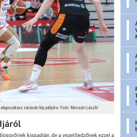
alapszakasz zárásán lép pályára. Fotó: Mocsári László
járól
diósgyőriek kispadján, de a vezetőedzőnek ezzel a