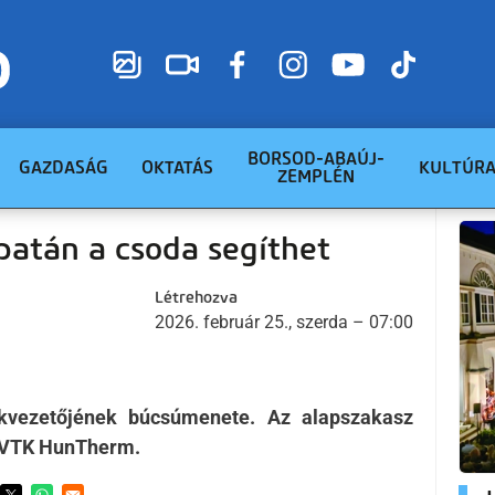
BORSOD-ABAÚJ-
GAZDASÁG
OKTATÁS
KULTÚR
ZEMPLÉN
atán a csoda segíthet
Létrehozva
2026. február 25., szerda – 07:00
ezetőjének búcsúmenete. Az alapszakasz
 DVTK HunTherm.