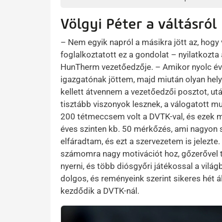
Völgyi Péter a váltásról
– Nem egyik napról a másikra jött az, hogy 
foglalkoztatott ez a gondolat – nyilatkozt
HunTherm vezetőedzője. – Amikor nyolc éve
igazgatónak jöttem, majd miután olyan hel
kellett átvennem a vezetőedzői posztot, után
tisztább viszonyok lesznek, a válogatott mu
200 tétmeccsem volt a DVTK-val, és ezek m
éves szinten kb. 50 mérkőzés, ami nagyon so
elfáradtam, és ezt a szervezetem is jelezte.
számomra nagy motivációt hoz, gőzerővel t
nyerni, és több diósgyőri játékossal a világ
dolgos, és reményeink szerint sikeres hét á
kezdődik a DVTK-nál.
Kép