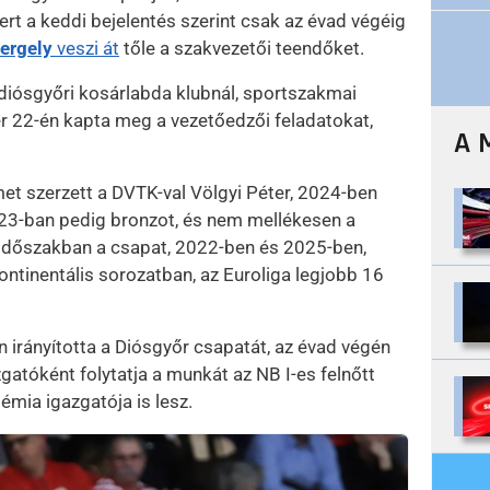
t a keddi bejelentés szerint csak az évad végéig
ergely
veszi át
tőle a szakvezetői teendőket.
 diósgyőri kosárlabda klubnál, sportszakmai
 22-én kapta meg a vezetőedzői feladatokat,
A 
met szerzett a DVTK-val Völgyi Péter, 2024-ben
23-ban pedig bronzot, és nem mellékesen a
 időszakban a csapat, 2022-ben és 2025-ben,
ntinentális sorozatban, az Euroliga legjobb 16
n irányította a Diósgyőr csapatát, az évad végén
gatóként folytatja a munkát az NB I-es felnőtt
émia igazgatója is lesz.