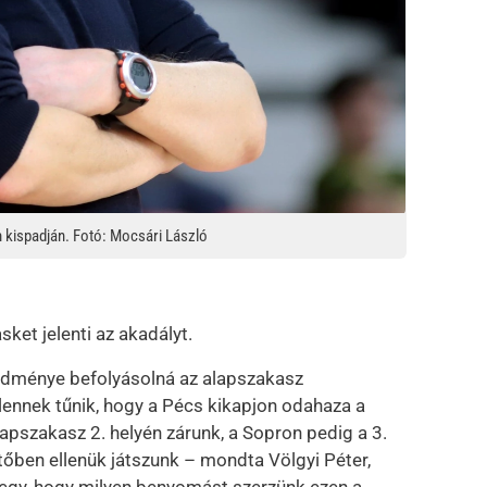
 kispadján. Fotó: Mocsári László
sket jelenti az akadályt.
edménye befolyásolná az alapszakasz
ennek tűnik, hogy a Pécs kikapjon odahaza a
apszakasz 2. helyén zárunk, a Sopron pedig a 3.
tőben ellenük játszunk – mondta Völgyi Péter,