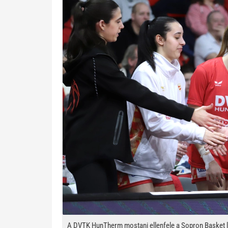
A DVTK HunTherm mostani ellenfele a Sopron Basket l