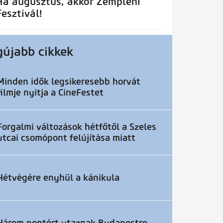
Ha augusztus, akkor Zempléni
Fesztivál!
gújabb cikkek
Minden idők legsikeresebb horvát
filmje nyitja a CineFestet
Forgalmi változások hétfőtől a Szeles
utcai csomópont felújítása miatt
Hétvégére enyhül a kánikula