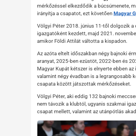
mérkőzéssel elkezdődik a búcsúmenete, mer
irányítja a csapatot, ezt követően
Magyar G
Völgyi Péter 2018. június 11-től dolgozik a
igazgatóként kezdett, majd 2021. november
amikor Földi Attilát váltotta a kispadon.
Az azóta eltelt időszakban négy bajnoki ér
aranyat, 2025-ben ezüstöt, 2022-ben és 20
Magyar Kupát kétszer is elnyerte ebben az
valamint négy évadban is a legrangosabb ko
csapata között játszottak mérkőzéseket.
Völgyi Péter, aki eddig 132 bajnoki meccse
nem távozik a klubtól, ugyanis szakmai igaz
csapat mellett, valamint az utánpótlás akad
Kép