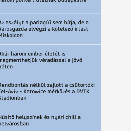
Három pontért utaznak Budapestre
Az aszályt a parlagfű sem bírja, de a
Városgazda elvégzi a kötelező irtást
Miskolcon
Akár három ember életét is
megmenthetjük véradással a jövő
héten
Rendbontás nélkül zajlott a csütörtöki
Tel-Aviv - Katowice mérkőzés a DVTK
Stadionban
Hűsítő helyszínek és nyári chill a
belvárosban