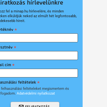
liratkozás hírlevelünkre
ozz fel a minap.hu hírlevelére, és minden
eken elküldjük neked az elmúlt hét legfontosabb,
rdekesebb híreit.
etéknév
esztnév
il cím
asználási feltételek
 felhasználási feltételeket megismertem és
lfogadom.
Adatvédelmi nyilatkozat
FELIRATKOZÁS