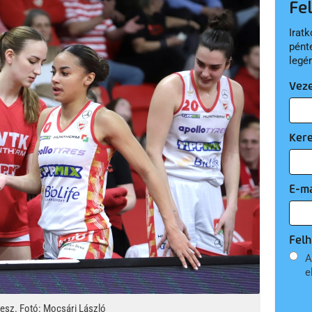
Fe
Iratk
pént
legé
Vez
Ker
E-ma
Felh
A
e
esz. Fotó: Mocsári László