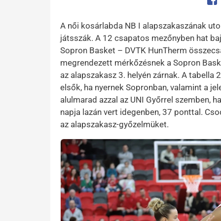
Op
A női kosárlabda NB I alapszakaszának utols
játsszák. A 12 csapatos mezőnyben hat baj
Sopron Basket – DVTK HunTherm összecsa
megrendezett mérkőzésnek a Sopron Basket 
az alapszakasz 3. helyén zárnak. A tabella 
elsők, ha nyernek Sopronban, valamint a jel
alulmarad azzal az UNI Győrrel szemben, h
napja lazán vert idegenben, 37 ponttal. Cso
az alapszakasz-győzelmüket.
Kép