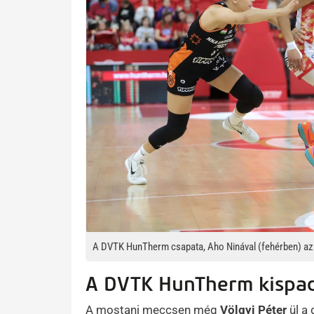
A DVTK HunTherm csapata, Aho Ninával (fehérben) az 
A DVTK HunTherm kispad
A mostani meccsen még
Völgyi Péter
ül a 