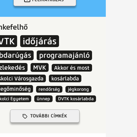
mkefelhő
VTK
időjárás
abdarúgás
programajánló
zlekedés
MVK
Akkor és most
skolci Városgazda
kosárlabda
vegőminőség
rendőrség
jégkorong
kolci Egyetem
ünnep
DVTK kosárlabda
TOVÁBBI CÍMKÉK