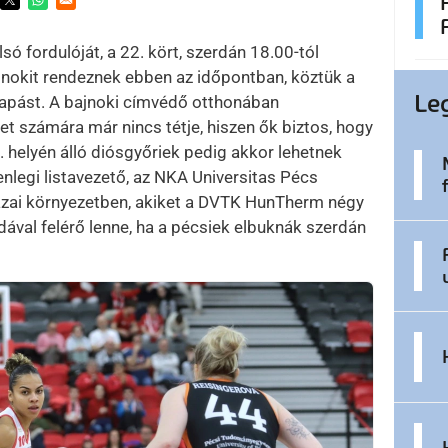
ens in a new window
Opens in a new window
Opens in a new window
ó fordulóját, a 22. kört, szerdán 18.00-tól
nokit rendeznek ebben az időpontban, köztük a
Le
pást. A bajnoki címvédő otthonában
számára már nincs tétje, hiszen ők biztos, hogy
2. helyén álló diósgyőriek pedig akkor lehetnek
enlegi listavezető, az NKA Universitas Pécs
azai környezetben, akiket a DVTK HunTherm négy
dával felérő lenne, ha a pécsiek elbuknák szerdán