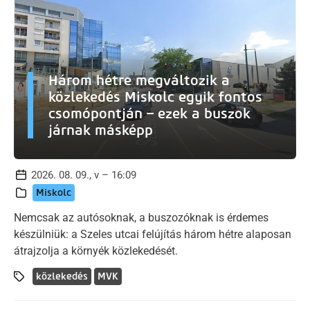
Három hétre megváltozik a
közlekedés Miskolc egyik fontos
csomópontján – ezek a buszok
járnak másképp
2026. 08. 09., v – 16:09
Miskolc
Nemcsak az autósoknak, a buszozóknak is érdemes
készülniük: a Szeles utcai felújítás három hétre alaposan
átrajzolja a környék közlekedését.
közlekedés
MVK