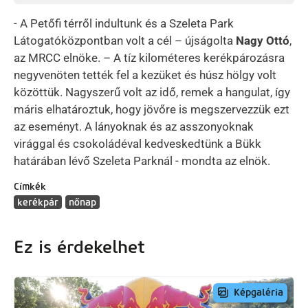
- A Petőfi térről indultunk és a Szeleta Park
Látogatóközpontban volt a cél – újságolta
Nagy Ottó
,
az MRCC elnöke. – A tíz kilométeres kerékpározásra
negyvenöten tették fel a kezüket és húsz hölgy volt
közöttük. Nagyszerű volt az idő, remek a hangulat, így
máris elhatároztuk, hogy jövőre is megszervezzük ezt
az eseményt. A lányoknak és az asszonyoknak
virággal és csokoládéval kedveskedtünk a Bükk
határában lévő Szeleta Parknál - mondta az elnök.
Címkék
kerékpár
nőnap
Ez is érdekelhet
Képgaléria