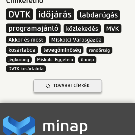
Címkefelhő
DVTK
időjárás
labdarúgás
programajánló
közlekedés
MVK
Akkor és most
Miskolci Városgazda
kosárlabda
levegőminőség
rendőrség
jégkorong
Miskolci Egyetem
ünnep
DVTK kosárlabda
TOVÁBBI CÍMKÉK