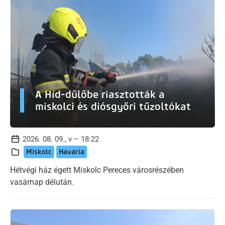
A Híd-dűlőbe riasztották a
miskolci és diósgyőri tűzoltókat
2026. 08. 09., v – 18:22
Miskolc
Havaria
Hétvégi ház égett Miskolc Pereces városrészében
vasárnap délután.