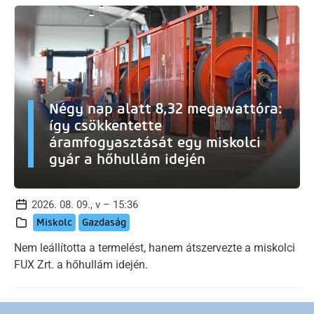
Négy nap alatt 8,32 megawattóra:
így csökkentette
áramfogyasztását egy miskolci
gyár a hőhullám idején
2026. 08. 09., v – 15:36
Miskolc
Gazdaság
Nem leállította a termelést, hanem átszervezte a miskolci
FUX Zrt. a hőhullám idején.