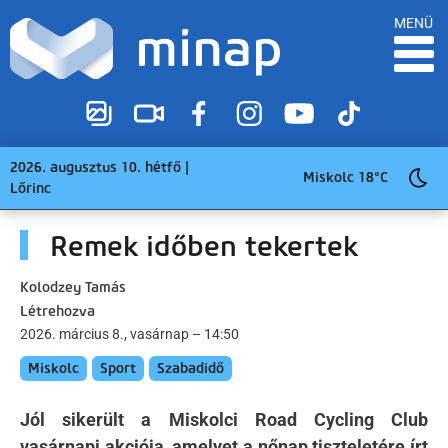
MENÜ
2026. augusztus 10. hétfő |
Miskolc 18°C
Lőrinc
Remek időben tekertek
Kolodzey Tamás
Létrehozva
2026. március 8., vasárnap – 14:50
Miskolc
Sport
Szabadidő
Jól sikerült a Miskolci Road Cycling Club
vasárnapi akciója, amelyet a nőnap tiszteletére írt