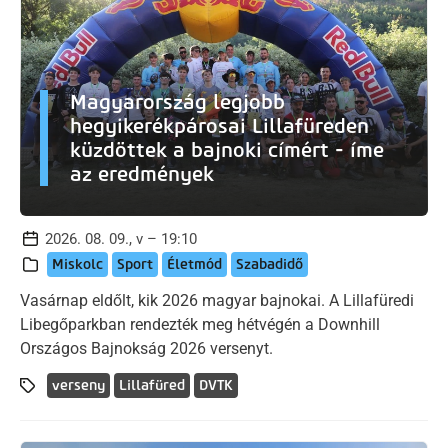
Magyarország legjobb
hegyikerékpárosai Lillafüreden
küzdöttek a bajnoki címért - íme
az eredmények
2026. 08. 09., v – 19:10
Miskolc
Sport
Életmód
Szabadidő
Vasárnap eldőlt, kik 2026 magyar bajnokai. A Lillafüredi
Libegőparkban rendezték meg hétvégén a Downhill
Országos Bajnokság 2026 versenyt.
verseny
Lillafüred
DVTK