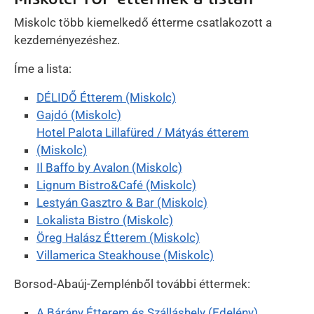
Miskolc több kiemelkedő étterme csatlakozott a
kezdeményezéshez.
Íme a lista:
DÉLIDŐ Étterem (Miskolc)
Gajdó (Miskolc)
Hotel Palota Lillafüred / Mátyás étterem
(Miskolc)
Il Baffo by Avalon (Miskolc)
Lignum Bistro&Café (Miskolc)
Lestyán Gasztro & Bar (Miskolc)
Lokalista Bistro (Miskolc)
Öreg Halász Étterem (Miskolc)
Villamerica Steakhouse (Miskolc)
Borsod-Abaúj-Zemplénből további éttermek:
A Bárány Étterem és Szálláshely (Edelény)