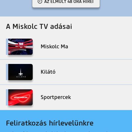
AZ ELMÚLT 48 ÓRA HÍREI
A Miskolc TV adásai
Miskolc Ma
Kilátó
Sportpercek
Feliratkozás hírlevelünkre