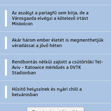
Az aszályt a parlagfű sem bírja, de a
Városgazda elvégzi a kötelező irtást
Miskolcon
Akár három ember életét is megmenthetjük
véradással a jövő héten
Rendbontás nélkül zajlott a csütörtöki Tel-
Aviv - Katowice mérkőzés a DVTK
Stadionban
Hűsítő helyszínek és nyári chill a
belvárosban