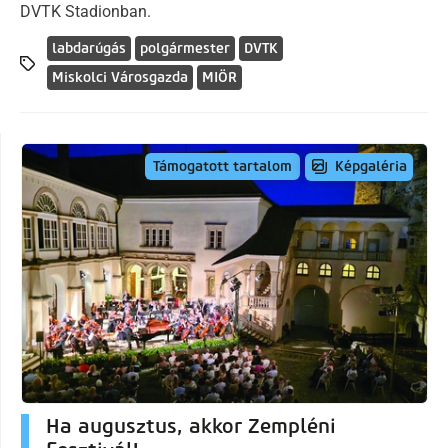
DVTK Stadionban.
labdarúgás
polgármester
DVTK
Miskolci Városgazda
MIÖR
Képgaléria
Támogatott tartalom
Ha augusztus, akkor Zempléni