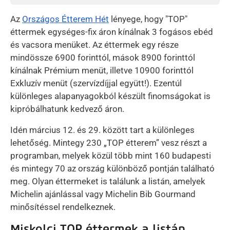
Az
Országos Étterem Hét
lényege, hogy "TOP"
éttermek egységes-fix áron kínálnak 3 fogásos ebéd
és vacsora menüket. Az éttermek egy része
mindössze 6900 forinttól, mások 8900 forinttól
kínálnak Prémium menüt, illetve 10900 forinttól
Exkluzív menüt (szervízdíjjal együtt!). Ezentúl
különleges alapanyagokból készült finomságokat is
kipróbálhatunk kedvező áron.
Idén március 12. és 29. között tart a különleges
lehetőség. Mintegy 230 „TOP étterem” vesz részt a
programban, melyek közül több mint 160 budapesti
és mintegy 70 az ország különböző pontján található
meg. Olyan éttermeket is találunk a listán, amelyek
Michelin ajánlással vagy Michelin Bib Gourmand
minősítéssel rendelkeznek.
Miskolci TOP éttermek a listán