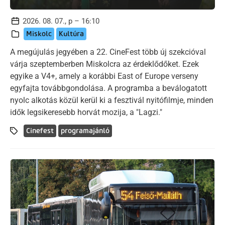
2026. 08. 07., p – 16:10
Miskolc
Kultúra
A megújulás jegyében a 22. CineFest több új szekcióval
várja szeptemberben Miskolcra az érdeklődőket. Ezek
egyike a V4+, amely a korábbi East of Europe verseny
egyfajta továbbgondolása. A programba a beválogatott
nyolc alkotás közül kerül ki a fesztivál nyitófilmje, minden
idők legsikeresebb horvát mozija, a "Lagzi."
Cinefest
programajánló