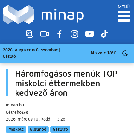
MENÜ
2026. augusztus 8. szombat |
Miskolc 18°C
László
Háromfogásos menük TOP
miskolci éttermekben
kedvező áron
minap.hu
Létrehozva
2026. március 10., kedd – 13:26
Miskolc
Életmód
Gasztro