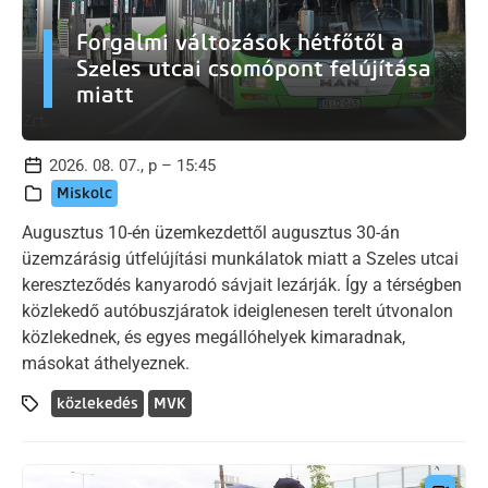
Forgalmi változások hétfőtől a
Szeles utcai csomópont felújítása
miatt
2026. 08. 07., p – 15:45
Miskolc
Augusztus 10-én üzemkezdettől augusztus 30-án
üzemzárásig útfelújítási munkálatok miatt a Szeles utcai
kereszteződés kanyarodó sávjait lezárják. Így a térségben
közlekedő autóbuszjáratok ideiglenesen terelt útvonalon
közlekednek, és egyes megállóhelyek kimaradnak,
másokat áthelyeznek.
közlekedés
MVK