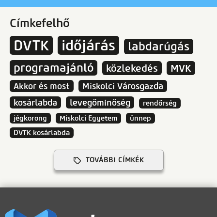
Címkefelhő
DVTK
időjárás
labdarúgás
programajánló
közlekedés
MVK
Akkor és most
Miskolci Városgazda
kosárlabda
levegőminőség
rendőrség
jégkorong
Miskolci Egyetem
ünnep
DVTK kosárlabda
TOVÁBBI CÍMKÉK