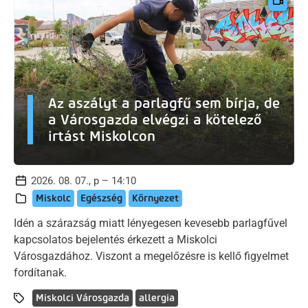
Az aszályt a parlagfű sem bírja, de
a Városgazda elvégzi a kötelező
irtást Miskolcon
2026. 08. 07., p – 14:10
Miskolc
Egészség
Környezet
Idén a szárazság miatt lényegesen kevesebb parlagfűvel
kapcsolatos bejelentés érkezett a Miskolci
Városgazdához. Viszont a megelőzésre is kellő figyelmet
fordítanak.
Miskolci Városgazda
allergia