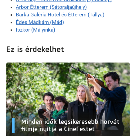
Arbor Étterem (Sátoraljaújhely)
Barka Galéria Hotel és Étterem (Tállya)
Édes Mádkám (Mád)
Iszkor (Mályinka)
Ez is érdekelhet
Minden idők legsikeresebb horvát
filmje nyitja a CineFestet