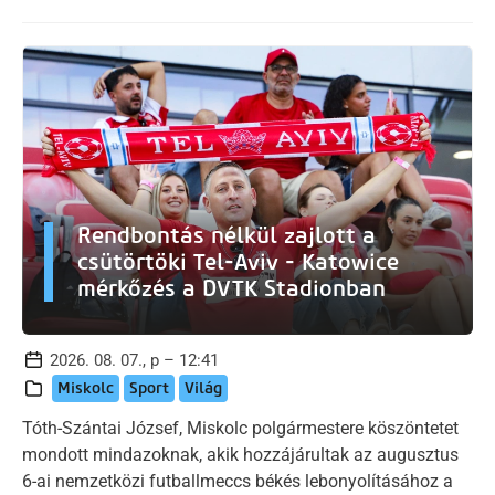
Rendbontás nélkül zajlott a
csütörtöki Tel-Aviv - Katowice
mérkőzés a DVTK Stadionban
2026. 08. 07., p – 12:41
Miskolc
Sport
Világ
Tóth-Szántai József, Miskolc polgármestere köszöntetet
mondott mindazoknak, akik hozzájárultak az augusztus
6-ai nemzetközi futballmeccs békés lebonyolításához a