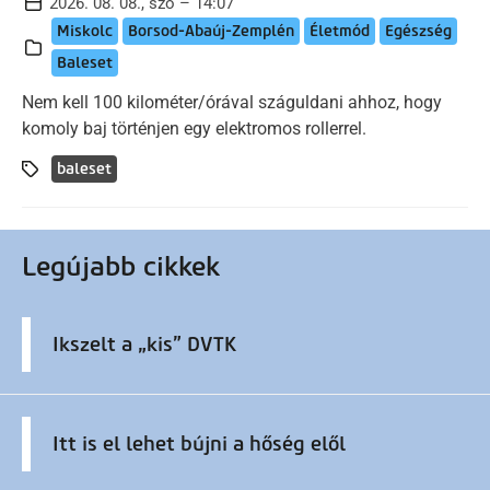
2026. 08. 08., szo – 14:07
Miskolc
Borsod-Abaúj-Zemplén
Életmód
Egészség
Baleset
Nem kell 100 kilométer/órával száguldani ahhoz, hogy
komoly baj történjen egy elektromos rollerrel.
baleset
Legújabb cikkek
Ikszelt a „kis” DVTK
Itt is el lehet bújni a hőség elől