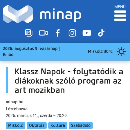
MENÜ
2026. augusztus 9. vasárnap |
Miskolc 30°C
Emőd
Klassz Napok - folytatódik a
diákoknak szóló program az
art mozikban
minap.hu
Létrehozva
2026. március 11., szerda – 20:29
Miskolc
Oktatás
Kultúra
Szabadidő