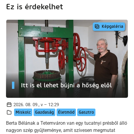
Ez is érdekelhet
Képgaléria
Itt is el lehet bújni a hőség elől
2026. 08. 09., v – 12:29
Miskolc
Gazdaság
Életmód
Gasztro
Berta Bélának a Tetemváron van egy tucatnyi présből álló
nagyon szép gyűjteménye, amit szívesen megmutat