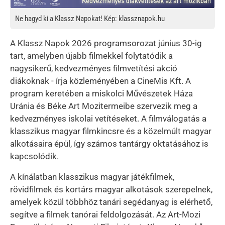
Ne hagyd ki a Klassz Napokat! Kép: klassznapok.hu
A Klassz Napok 2026 programsorozat június 30-ig
tart, amelyben újabb filmekkel folytatódik a
nagysikerű, kedvezményes filmvetítési akció
diákoknak - írja közleményében a CineMis Kft. A
program keretében a miskolci Művészetek Háza
Uránia és Béke Art Mozitermeibe szervezik meg a
kedvezményes iskolai vetítéseket. A filmválogatás a
klasszikus magyar filmkincsre és a közelmúlt magyar
alkotásaira épül, így számos tantárgy oktatásához is
kapcsolódik.
A kínálatban klasszikus magyar játékfilmek,
rövidfilmek és kortárs magyar alkotások szerepelnek,
amelyek közül többhöz tanári segédanyag is elérhető,
segítve a filmek tanórai feldolgozását. Az Art-Mozi