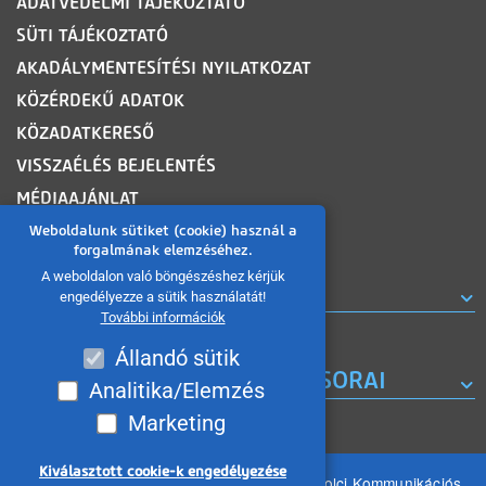
ADATVÉDELMI TÁJÉKOZTATÓ
SÜTI TÁJÉKOZTATÓ
AKADÁLYMENTESÍTÉSI NYILATKOZAT
KÖZÉRDEKŰ ADATOK
KÖZADATKERESŐ
VISSZAÉLÉS BEJELENTÉS
MÉDIAAJÁNLAT
OLDALTÉRKÉP
Weboldalunk sütiket (cookie) használ a
forgalmának elemzéséhez.
A weboldalon való böngészéshez kérjük
ROVATOK
engedélyezze a sütik használatát!
További információk
Állandó sütik
A MISKOLC TV KORÁBBI MŰSORAI
Analitika/Elemzés
Marketing
Kiválasztott cookie-k engedélyezése
Minden jog fenntartva 2026 © MIKOM Miskolci Kommunikációs