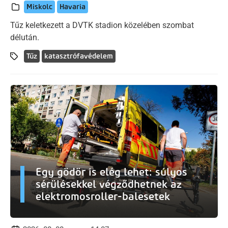
Miskolc
Havaria
Tűz keletkezett a DVTK stadion közelében szombat
délután.
Tűz
katasztrófavédelem
Egy gödör is elég lehet: súlyos
sérülésekkel végződhetnek az
elektromosroller-balesetek