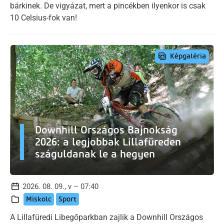
bárkinek. De vigyázat, mert a pincékben ilyenkor is csak
10 Celsius-fok van!
Képgaléria
Downhill Országos Bajnokság
2026: a legjobbak Lillafüreden
száguldanak le a hegyen
2026. 08. 09., v – 07:40
Miskolc
Sport
A Lillafüredi Libegőparkban zajlik a Downhill Országos