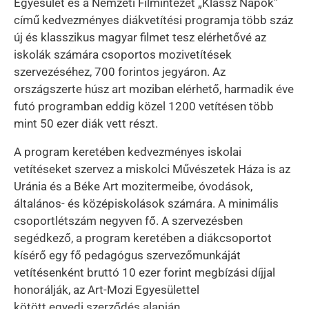
Egyesület és a Nemzeti Filmintézet „Klassz Napok”
című kedvezményes diákvetítési programja több száz
új és klasszikus magyar filmet tesz elérhetővé az
iskolák számára csoportos mozivetítések
szervezéséhez, 700 forintos jegyáron. Az
országszerte húsz art moziban elérhető, harmadik éve
futó programban eddig közel 1200 vetítésen több
mint 50 ezer diák vett részt.
A program keretében kedvezményes iskolai
vetítéseket szervez a miskolci Művészetek Háza is az
Uránia és a Béke Art mozitermeibe, óvodások,
általános- és középiskolások számára. A minimális
csoportlétszám negyven fő. A szervezésben
segédkező, a program keretében a diákcsoportot
kísérő egy fő pedagógus szervezőmunkáját
vetítésenként bruttó 10 ezer forint megbízási díjjal
honorálják, az Art-Mozi Egyesülettel
kötött egyedi szerződés alapján.