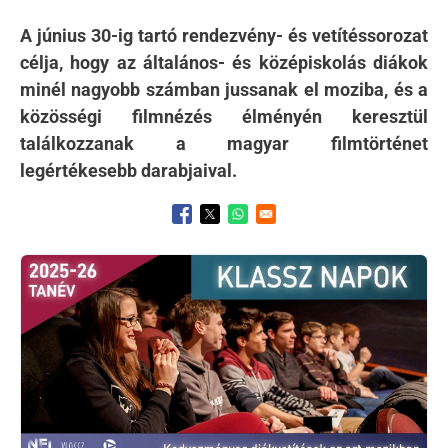
A június 30-ig tartó rendezvény- és vetítéssorozat
célja, hogy az általános- és középiskolás diákok
minél nagyobb számban jussanak el moziba, és a
közösségi filmnézés élményén keresztül
találkozzanak a magyar filmtörténet
legértékesebb darabjaival.
Opens in a new window
Opens in a new window
Opens in a new window
Kép