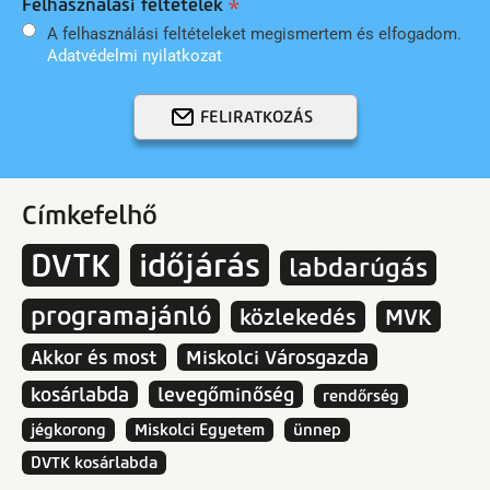
Felhasználási feltételek
A felhasználási feltételeket megismertem és elfogadom.
Adatvédelmi nyilatkozat
FELIRATKOZÁS
Címkefelhő
DVTK
időjárás
labdarúgás
programajánló
közlekedés
MVK
Akkor és most
Miskolci Városgazda
kosárlabda
levegőminőség
rendőrség
jégkorong
Miskolci Egyetem
ünnep
DVTK kosárlabda