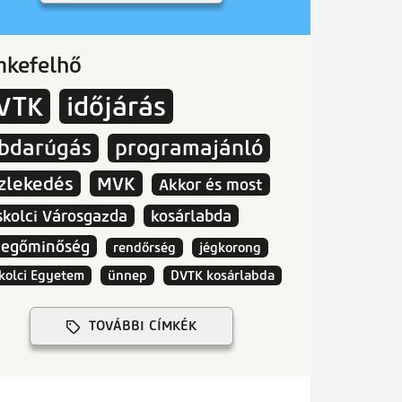
mkefelhő
VTK
időjárás
abdarúgás
programajánló
zlekedés
MVK
Akkor és most
skolci Városgazda
kosárlabda
vegőminőség
rendőrség
jégkorong
kolci Egyetem
ünnep
DVTK kosárlabda
TOVÁBBI CÍMKÉK