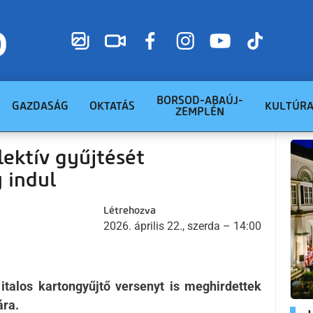
BORSOD-ABAÚJ-
GAZDASÁG
OKTATÁS
KULTÚR
ZEMPLÉN
lektív gyűjtését
 indul
Létrehozva
2026. április 22., szerda – 14:00
alos kartongyűjtő versenyt is meghirdettek
ára.