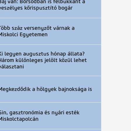
Baj van: Borsodban is felbukkant a
veszélyes kőrispusztító bogár
Több száz versenyzőt várnak a
Miskolci Egyetemen
Ki legyen augusztus hónap állata?
Három különleges jelölt közül lehet
választani
Megkezdődik a hölgyek bajnoksága is
Gin, gasztronómia és nyári esték
Miskolctapolcán