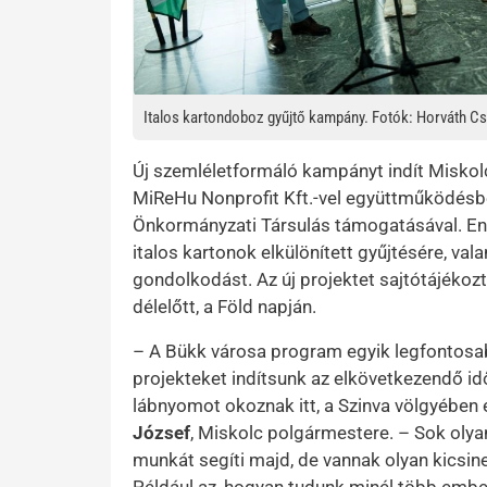
Italos kartondoboz gyűjtő kampány. Fotók: Horváth C
Új szemléletformáló kampányt indít Miskol
MiReHu Nonprofit Kft.-vel együttműködésbe
Önkormányzati Társulás támogatásával. Enne
italos kartonok elkülönített gyűjtésére, va
gondolkodást. Az új projektet sajtótájékozt
délelőtt, a Föld napján.
– A Bükk városa program egyik legfontosabb
projekteket indítsunk az elkövetkezendő id
lábnyomot okoznak itt, a Szinva völgyébe
József
, Miskolc polgármestere. – Sok olya
munkát segíti majd, de vannak olyan kicsin