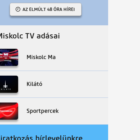
AZ ELMÚLT 48 ÓRA HÍREI
Miskolc TV adásai
Miskolc Ma
Kilátó
Sportpercek
liratkozás hírlevelünkre