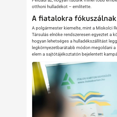
Például az, hogyan tudunk minél több embert
otthoni hulladékot – említette.
A fiatalokra fókuszálnak
A polgármester kiemelte, mint a Miskolci 
Társulás elnöke rendszeresen egyeztet a kö
hogyan lehetséges a hulladékszállítást l
legkörnyezetbarátabb módon megoldani a r
elem a sajtótájékoztatón bejelentett kampá
Kép