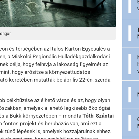
songor
con és térségében az Italos Karton Egyesülés a
n, a Miskolci Regionális Hulladékgazdálkodási
k célja, hogy felhívja a lakosság figyelmét az
lamint, hogy erősítse a környezettudatos
ató keretében mutatták be április 22-én, szerda
 célkitűzése az élhető város és az, hogy olyan
őszakban, amelyek a lehető legkisebb ökológiai
n és a Bükk környezetében – mondta
Tóth-Szántai
n fontos projekt és beruházás van, ami ezt a
ek tűnő lépések is, amelyek hozzájárulnak ehhez.