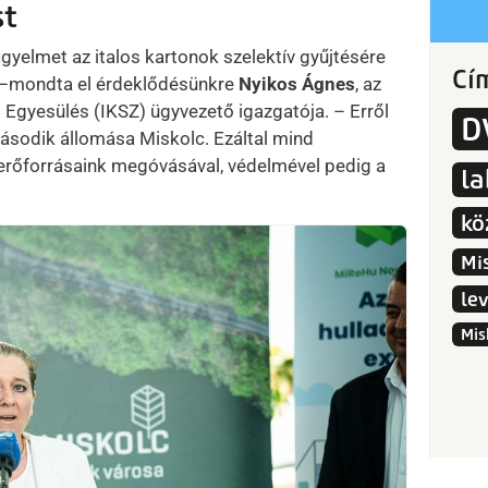
st
igyelmet az italos kartonok szelektív gyűjtésére
Cí
a –mondta el érdeklődésünkre
Nyikos Ágnes
, az
 Egyesülés (IKSZ) ügyvezető igazgatója. – Erről
D
második állomása Miskolc. Ezáltal mind
erőforrásaink megóvásával, védelmével pedig a
l
kö
Mi
le
Mis