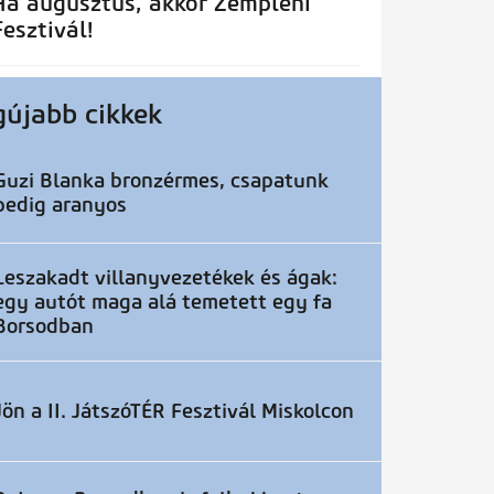
Ha augusztus, akkor Zempléni
Fesztivál!
gújabb cikkek
Guzi Blanka bronzérmes, csapatunk
pedig aranyos
Leszakadt villanyvezetékek és ágak:
egy autót maga alá temetett egy fa
Borsodban
Jön a II. JátszóTÉR Fesztivál Miskolcon