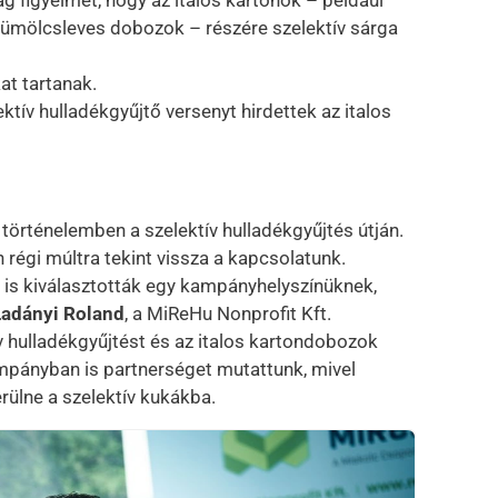
 figyelmét, hogy az italos kartonok – például
gyümölcsleves dobozok – részére szelektív sárga
at tartanak.
ktív hulladékgyűjtő versenyt hirdettek az italos
i történelemben a szelektív hulladékgyűjtés útján.
 régi múltra tekint vissza a kapcsolatunk.
is kiválasztották egy kampányhelyszínüknek,
Ladányi Roland
, a MiReHu Nonprofit Kft.
v hulladékgyűjtést és az italos kartondobozok
pányban is partnerséget mutattunk, mivel
ülne a szelektív kukákba.