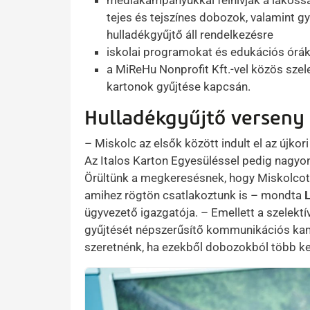
médiakampányukkal felhívják a lakosság
tejes és tejszínes dobozok, valamint 
hulladékgyűjtő áll rendelkezésre
iskolai programokat és edukációs órák
a MiReHu Nonprofit Kft.-vel közös szele
kartonok gyűjtése kapcsán.
Hulladékgyűjtő verseny
– Miskolc az elsők között indult el az újkor
Az Italos Karton Egyesüléssel pedig nagyon
Örültünk a megkeresésnek, hogy Miskolcot 
amihez rögtön csatlakoztunk is – mondta
ügyvezető igazgatója. – Emellett a szelektí
gyűjtését népszerűsítő kommunikációs kam
szeretnénk, ha ezekből dobozokból több ker
Kép