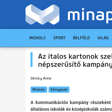
MISKOLC
SPORT
BELFÖLD
VILÁG
Az italos kartonok sze
népszerűsítő kampány
Detzky Anna
Miskolc
Környezet
A kommunikációs kampány részeként it
általános iskolák és középiskolák szám