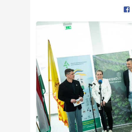
Op
Kép