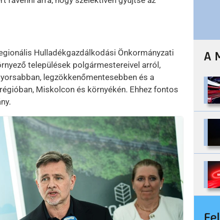
 rávenni arra, hogy szelektíven gyűjtse az
Regionális Hulladékgazdálkodási Önkormányzati
A 
rnyező települések polgármestereivel arról,
eggyorsabban, legzökkenőmentesebben és a
égióban, Miskolcon és környékén. Ehhez fontos
ny.
Fe