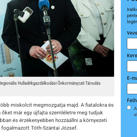
Iratk
pént
legé
Vez
Ker
E-ma
 Regionális Hulladékgazdálkodási Önkormányzati Társulás
Felh
több miskolcit megmozgatja majd. A fiatalokra és
A
 őket már egy újfajta szemléletre meg tudjuk
e
mabban és érzékenyebben hozzáállni a környezeti
– fogalmazott Tóth-Szántai József.