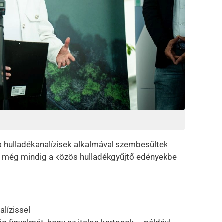
 a hulladékanalízisek alkalmával szembesültek
t még mindig a közös hulladékgyűjtő edényekbe
alízissel