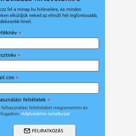
ozz fel a minap.hu hírlevelére, és minden
eken elküldjük neked az elmúlt hét legfontosabb,
rdekesebb híreit.
etéknév
esztnév
il cím
asználási feltételek
 felhasználási feltételeket megismertem és
lfogadom.
Adatvédelmi nyilatkozat
FELIRATKOZÁS