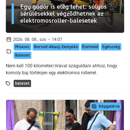
Egy gödör is elég lehet: súlyos
sérülésekkel végződhetnek az
elektromosroller-balesetek
2026. 08. 08., szo – 14:07
Miskolc
Borsod-Abaúj-Zemplén
Életmód
Egészség
Baleset
Nem kell 100 kilométer/órával száguldani ahhoz, hogy
komoly baj történjen egy elektromos rollerrel.
baleset
Képgaléria