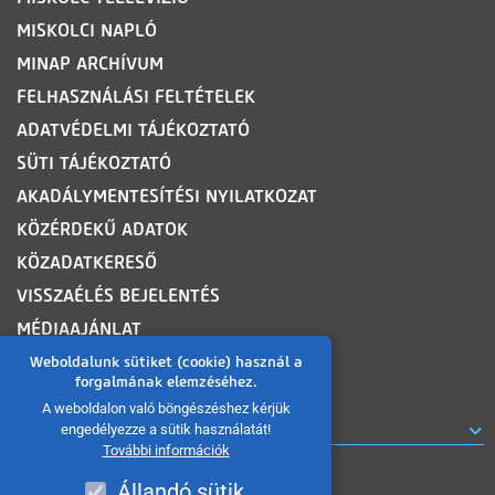
MISKOLCI NAPLÓ
MINAP ARCHÍVUM
FELHASZNÁLÁSI FELTÉTELEK
ADATVÉDELMI TÁJÉKOZTATÓ
SÜTI TÁJÉKOZTATÓ
AKADÁLYMENTESÍTÉSI NYILATKOZAT
KÖZÉRDEKŰ ADATOK
KÖZADATKERESŐ
VISSZAÉLÉS BEJELENTÉS
MÉDIAAJÁNLAT
OLDALTÉRKÉP
Weboldalunk sütiket (cookie) használ a
forgalmának elemzéséhez.
A weboldalon való böngészéshez kérjük
ROVATOK
engedélyezze a sütik használatát!
További információk
Állandó sütik