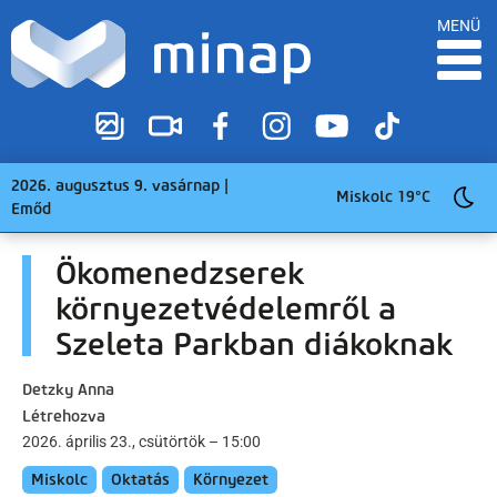
MENÜ
2026. augusztus 9. vasárnap |
Miskolc 19°C
Emőd
Ökomenedzserek
környezetvédelemről a
Szeleta Parkban diákoknak
Detzky Anna
Létrehozva
2026. április 23., csütörtök – 15:00
Miskolc
Oktatás
Környezet