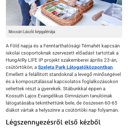
Mocsári László képgalériája
A Föld napja és a Fenntarthatósági Témahét kapcsán
iskolai csoportoknak szervezett előadást tartottak a
HungAIRy LIFE IP projekt szakemberei április 23-án,
csütörtökön, a
Szeleta Park Látogatóközpontban
.
Emellett a felállított standoknál a levegő minőségével
és a komposztálással kapcsolatos foglalkozásokon
vehettek részt a gyerekek. Stábunkkal éppen a
Kossuth Lajos Evangélikus Gimnázium tanulóinak
látogatásába tekinthettünk bele, de összesen 60-65
diákot vártak a helyszínre a csütörtöki nap folyamán.
Légszennyezésről első kézből