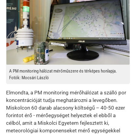
A PM monitoring hálózat mérőműszere és térképes honlapja.
Fotók: Mocsári László
Elmondta, a PM monitoring mérőhálózat a szálló por
koncentrációját tudja meghatározni a levegőben.
Miskolcon 60 darab alacsony költségű – 40-50 ezer
forintot érő - mérőegységet helyeztek el ebből a
célból, amit a Miskolci Egyetem fejlesztett ki,
meteorológiai komponenseket mérő egységekkel