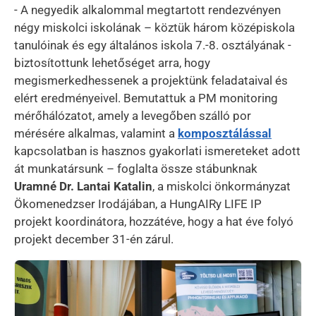
- A negyedik alkalommal megtartott rendezvényen
négy miskolci iskolának – köztük három középiskola
tanulóinak és egy általános iskola 7.-8. osztályának -
biztosítottunk lehetőséget arra, hogy
megismerkedhessenek a projektünk feladataival és
elért eredményeivel. Bemutattuk a PM monitoring
mérőhálózatot, amely a levegőben szálló por
mérésére alkalmas, valamint a
komposztálással
kapcsolatban is hasznos gyakorlati ismereteket adott
át munkatársunk – foglalta össze stábunknak
Uramné Dr. Lantai Katalin
, a miskolci önkormányzat
Ökomenedzser Irodájában, a HungAIRy LIFE IP
projekt koordinátora, hozzátéve, hogy a hat éve folyó
projekt december 31-én zárul.
Kép