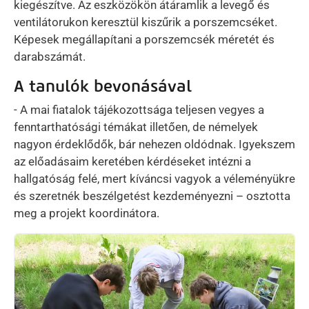
kiegészítve. Az eszközökön átáramlik a levegő és
ventilátorukon keresztül kiszűrik a porszemcséket.
Képesek megállapítani a porszemcsék méretét és
darabszámát.
A tanulók bevonásával
- A mai fiatalok tájékozottsága teljesen vegyes a
fenntarthatósági témákat illetően, de némelyek
nagyon érdeklődők, bár nehezen oldódnak. Igyekszem
az előadásaim keretében kérdéseket intézni a
hallgatóság felé, mert kíváncsi vagyok a véleményükre
és szeretnék beszélgetést kezdeményezni – osztotta
meg a projekt koordinátora.
Kép