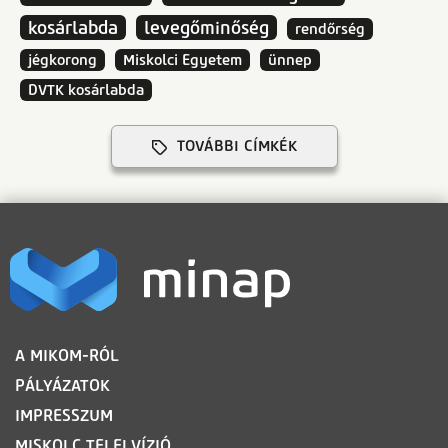
kosárlabda
levegőminőség
rendőrség
jégkorong
Miskolci Egyetem
ünnep
DVTK kosárlabda
TOVÁBBI CÍMKÉK
LÁBLÉC
A MIKOM-RÓL
PÁLYÁZATOK
IMPRESSZUM
MISKOLC TELELVÍZIÓ