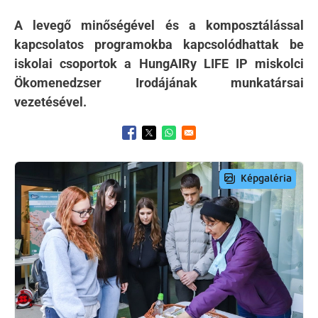
A levegő minőségével és a komposztálással
kapcsolatos programokba kapcsolódhattak be
iskolai csoportok a HungAIRy LIFE IP miskolci
Ökomenedzser Irodájának munkatársai
vezetésével.
Opens in a new window
Opens in a new window
Opens in a new window
Preview Image