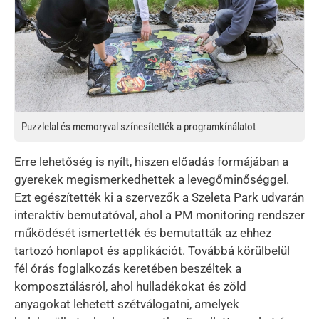
Puzzlelal és memoryval színesítették a programkínálatot
Erre lehetőség is nyílt, hiszen előadás formájában a
gyerekek megismerkedhettek a levegőminőséggel.
Ezt egészítették ki a szervezők a Szeleta Park udvarán
interaktív bemutatóval, ahol a PM monitoring rendszer
működését ismertették és bemutatták az ehhez
tartozó honlapot és applikációt. Továbbá körülbelül
fél órás foglalkozás keretében beszéltek a
komposztálásról, ahol hulladékokat és zöld
anyagokat lehetett szétválogatni, amelyek