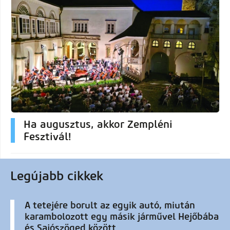
Ha augusztus, akkor Zempléni
Fesztivál!
Legújabb cikkek
A tetejére borult az egyik autó, miután
karambolozott egy másik járművel Hejőbába
és Sajószöged között