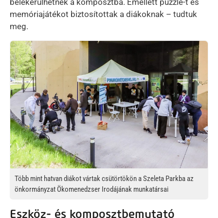
belekerülhetnek a komposztba. Emellett puzzle-t és
memóriajátékot biztosítottak a diákoknak – tudtuk
meg.
Kép
Több mint hatvan diákot vártak csütörtökön a Szeleta Parkba az
önkormányzat Ökomenedzser Irodájának munkatársai
Eszköz- és komposztbemutató