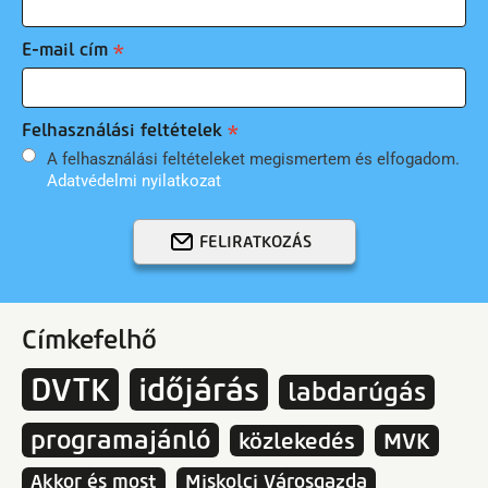
E-mail cím
Felhasználási feltételek
A felhasználási feltételeket megismertem és elfogadom.
Adatvédelmi nyilatkozat
FELIRATKOZÁS
Címkefelhő
DVTK
időjárás
labdarúgás
programajánló
közlekedés
MVK
Akkor és most
Miskolci Városgazda