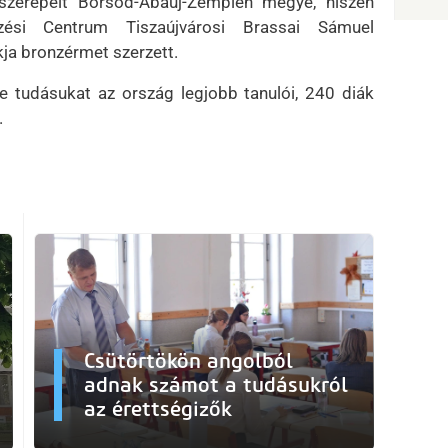
szerepelt Borsod-Abaúj-Zemplén megye, hiszen
ési Centrum Tiszaújvárosi Brassai Sámuel
ja bronzérmet szerzett.
tudásukat az ország legjobb tanulói, 240 diák
.
Csütörtökön angolból
adnak számot a tudásukról
az érettségizők