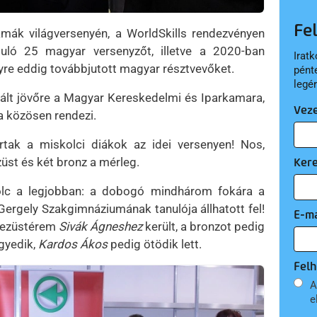
Fe
mák világversenyén, a WorldSkills rendezvényen
ló 25 magyar versenyzőt, illetve a 2020-ban
Iratk
re eddig továbbjutott magyar résztvevőket.
pént
legé
vált jövőre a Magyar Kereskedelmi és Iparkamara,
Vez
 közösen rendezi.
tak a miskolci diákok az idei versenyen! Nos,
züst és két bronz a mérleg.
Ker
lc a legjobban: a dobogó mindhárom fokára a
ergely Szakgimnáziumának tanulója állhatott fel!
E-ma
z ezüstérem
Sivák Ágneshez
került, a bronzot pedig
gyedik,
Kardos Ákos
pedig ötödik lett.
Felh
A
e