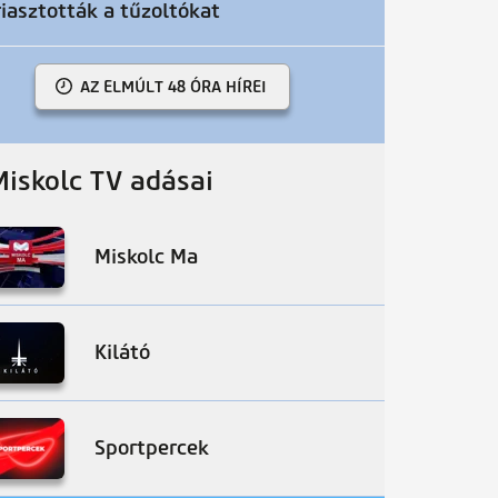
riasztották a tűzoltókat
AZ ELMÚLT 48 ÓRA HÍREI
Miskolc TV adásai
Miskolc Ma
Kilátó
Sportpercek