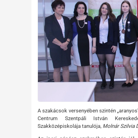
A szakácsok versenyében szintén „aranyos”
Centrum Szentpáli István Kereske
Szakközépiskolája tanulója,
Molnár Szilvia 