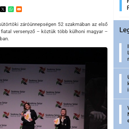
ens in a new window
Opens in a new window
Opens in a new window
a csütörtöki záróünnepségen 52 szakmában az első
Le
 fiatal versenyző – köztük több külhoni magyar –
ban.