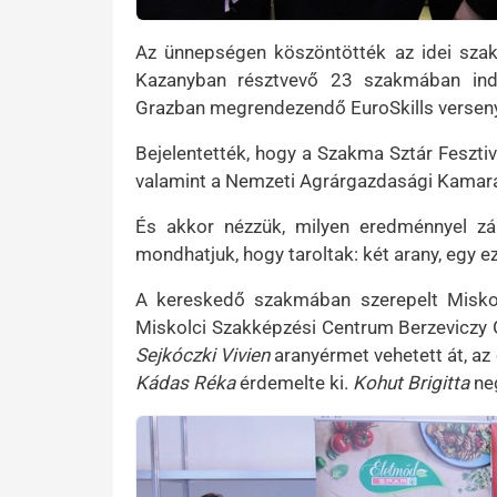
Az ünnepségen köszöntötték az idei szak
Kazanyban résztvevő 23 szakmában indu
Grazban megrendezendő EuroSkills verseny
Bejelentették, hogy a Szakma Sztár Feszti
valamint a Nemzeti Agrárgazdasági Kamara
És akkor nézzük, milyen eredménnyel zár
mondhatjuk, hogy taroltak: két arany, egy e
A kereskedő szakmában szerepelt Misko
Miskolci Szakképzési Centrum Berzeviczy G
Sejkóczki Vivien
aranyérmet vehetett át, a
Kádas Réka
érdemelte ki.
Kohut Brigitta
ne
Kép