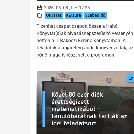
2026. 06. 08., h – 12:28
Oktatás
Kultúra
Szabadidő
Tizenhat csapat csapott össze a Hahó,
Könyvtár(s)ak olvasásnépszerűsítő versenyén
hétfőn a II. Rákóczi Ferenc Könyvtárban. A
feladatok alapjai Berg Judit könyvei voltak, az
írónő maga is részt vett a programon.
Közel 80 ezer diák
érettségizett
matematikából –
tanulóbarátnak tartják az
idei feladatsort