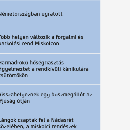
Németországban ugratott
Több helyen változik a forgalmi és
parkolási rend Miskolcon
Harmadfokú hőségriasztás
figyelmeztet a rendkívüli kánikulára
csütörtökön
Visszahelyeznek egy buszmegállót az
Ifjúság útján
Lángok csaptak fel a Nádasrét
közelében, a miskolci rendészek