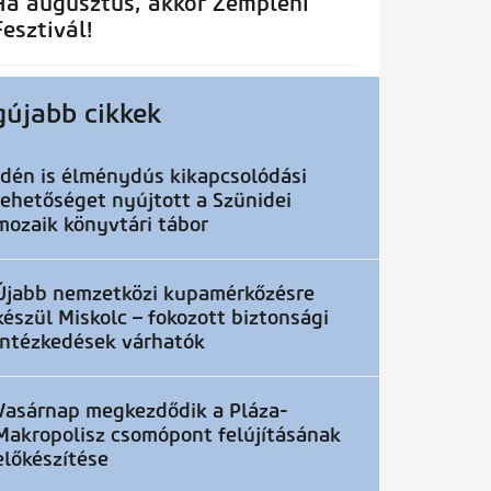
Ha augusztus, akkor Zempléni
Fesztivál!
gújabb cikkek
Idén is élménydús kikapcsolódási
lehetőséget nyújtott a Szünidei
mozaik könyvtári tábor
Újabb nemzetközi kupamérkőzésre
készül Miskolc – fokozott biztonsági
intézkedések várhatók
Vasárnap megkezdődik a Pláza-
Makropolisz csomópont felújításának
előkészítése