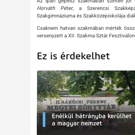
Az ipari gépész szakmában szintén jól 
Horváth Péter
, a Szerencsi Szakképz
Szakgimnáziuma és Szakközépiskolája diák
Csaknem hatvan szakmában mérték össze 
versenyzett a XII. Szakma Sztár Fesztiválon
Ez is érdekelhet
Enélkül hátrányba kerülhet
a magyar nemzet