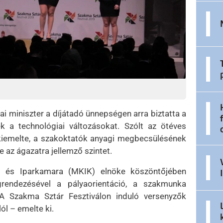
ai miniszter a díjátadó ünnepségen arra biztatta a
k a technológiai változásokat. Szólt az ötéves
kiemelte, a szakoktatók anyagi megbecsülésének
az ágazatra jellemző szintet.
i és Iparkamara (MKIK) elnöke köszöntőjében
endezésével a pályaorientáció, a szakmunka
A Szakma Sztár Fesztiválon induló versenyzők
ól – emelte ki.