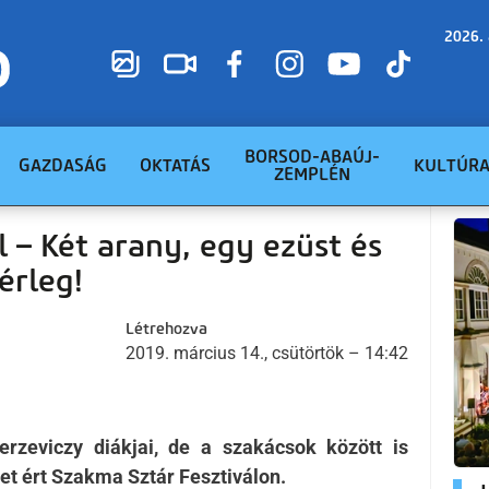
2026. 
BORSOD-ABAÚJ-
GAZDASÁG
OKTATÁS
KULTÚR
ZEMPLÉN
l – Két arany, egy ezüst és
érleg!
Létrehozva
2019. március 14., csütörtök – 14:42
rzeviczy diákjai, de a szakácsok között is
get ért Szakma Sztár Fesztiválon.