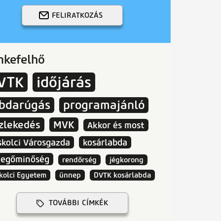
FELIRATKOZÁS
mkefelhő
VTK
időjárás
abdarúgás
programajánló
zlekedés
MVK
Akkor és most
skolci Városgazda
kosárlabda
vegőminőség
rendőrség
jégkorong
kolci Egyetem
ünnep
DVTK kosárlabda
TOVÁBBI CÍMKÉK