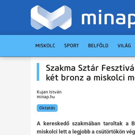
MISKOLC
SPORT
BELFÖLD
VILÁG
Szakma Sztár Fesztivá
két bronz a miskolci m
Kujan István
minap.hu
Oktatás
A kereskedő szakmában taroltak a Be
miskolci lett a legjobb a csütörtökön vé