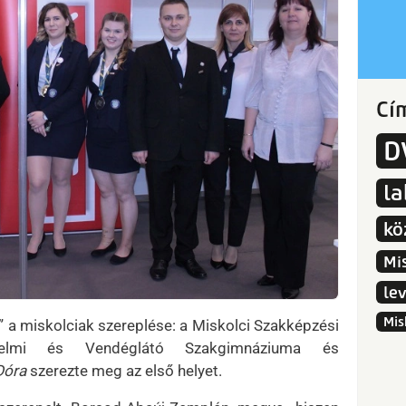
Cí
D
l
kö
Mi
le
Mis
 a miskolciak szereplése: a Miskolci Szakképzési
delmi és Vendéglátó Szakgimnáziuma és
Dóra
szerezte meg az első helyet.