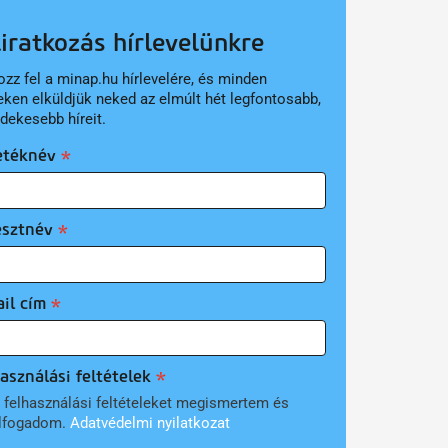
liratkozás hírlevelünkre
ozz fel a minap.hu hírlevelére, és minden
eken elküldjük neked az elmúlt hét legfontosabb,
rdekesebb híreit.
etéknév
esztnév
il cím
asználási feltételek
 felhasználási feltételeket megismertem és
lfogadom.
Adatvédelmi nyilatkozat