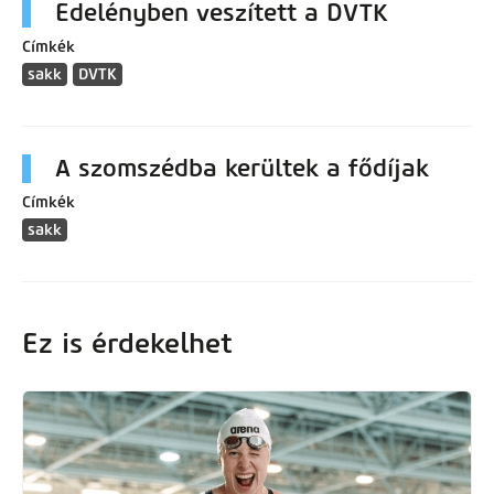
Edelényben veszített a DVTK
Címkék
sakk
DVTK
A szomszédba kerültek a fődíjak
Címkék
sakk
Ez is érdekelhet