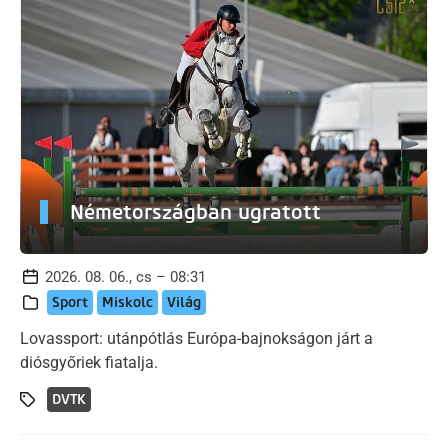
Németországban ugratott
2026. 08. 06., cs – 08:31
Sport
Miskolc
Világ
Lovassport: utánpótlás Európa-bajnokságon járt a
diósgyőriek fiatalja.
DVTK