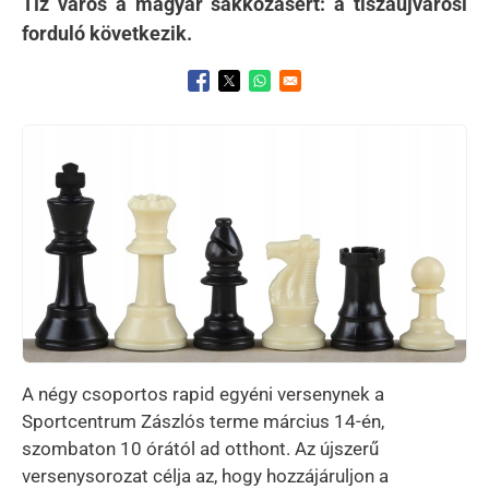
Tíz város a magyar sakkozásért: a tiszaújvárosi
forduló következik.
Opens in a new window
Opens in a new window
Opens in a new window
Kép
A négy csoportos rapid egyéni versenynek a
Sportcentrum Zászlós terme március 14-én,
szombaton 10 órától ad otthont. Az újszerű
versenysorozat célja az, hogy hozzájáruljon a