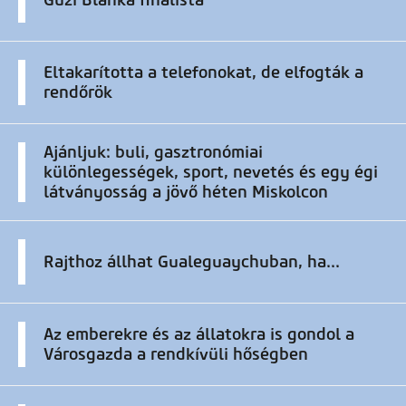
Guzi Blanka finalista
Eltakarította a telefonokat, de elfogták a
rendőrök
Ajánljuk: buli, gasztronómiai
különlegességek, sport, nevetés és egy égi
látványosság a jövő héten Miskolcon
Rajthoz állhat Gualeguaychuban, ha...
Az emberekre és az állatokra is gondol a
Városgazda a rendkívüli hőségben