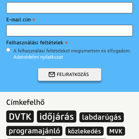
E-mail cím
Felhasználási feltételek
A felhasználási feltételeket megismertem és elfogadom.
Adatvédelmi nyilatkozat
FELIRATKOZÁS
Címkefelhő
DVTK
időjárás
labdarúgás
programajánló
közlekedés
MVK