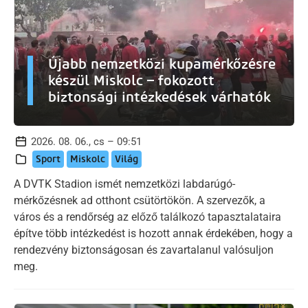
Újabb nemzetközi kupamérkőzésre
készül Miskolc – fokozott
biztonsági intézkedések várhatók
2026. 08. 06., cs – 09:51
Sport
Miskolc
Világ
A DVTK Stadion ismét nemzetközi labdarúgó-
mérkőzésnek ad otthont csütörtökön. A szervezők, a
város és a rendőrség az előző találkozó tapasztalataira
építve több intézkedést is hozott annak érdekében, hogy a
rendezvény biztonságosan és zavartalanul valósuljon
meg.