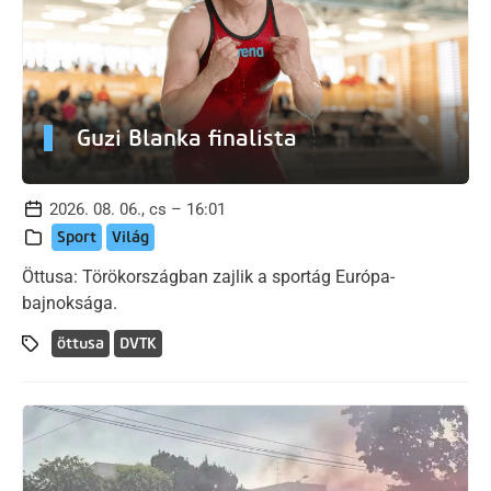
Guzi Blanka finalista
2026. 08. 06., cs – 16:01
Sport
Világ
Öttusa: Törökországban zajlik a sportág Európa-
bajnoksága.
öttusa
DVTK