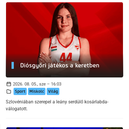
Diósgyőri játékos a keretben
2026. 08. 05., sze – 16:03
Sport
Miskolc
Világ
Szlovéniában szerepel a leány serdülő kosárlabda-
válogatott.