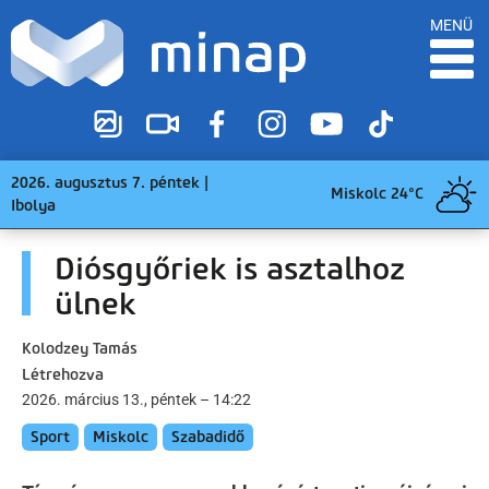
MENÜ
2026. augusztus 7. péntek |
Miskolc 24°C
Ibolya
Diósgyőriek is asztalhoz
ülnek
Kolodzey Tamás
Létrehozva
2026. március 13., péntek – 14:22
Sport
Miskolc
Szabadidő