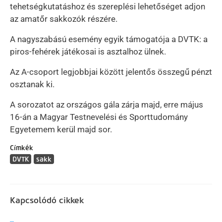
tehetségkutatáshoz és szereplési lehetőséget adjon
az amatőr sakkozók részére.
A nagyszabású esemény egyik támogatója a DVTK: a
piros-fehérek játékosai is asztalhoz ülnek.
Az A-csoport legjobbjai között jelentős összegű pénzt
osztanak ki.
A sorozatot az országos gála zárja majd, erre május
16-án a Magyar Testnevelési és Sporttudomány
Egyetemem kerül majd sor.
Címkék
DVTK
sakk
Kapcsolódó cikkek