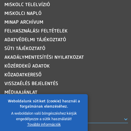
MISKOLC TELELVÍZIÓ
MISKOLCI NAPLÓ
MINAP ARCHÍVUM
FELHASZNÁLÁSI FELTÉTELEK
ADATVÉDELMI TÁJÉKOZTATÓ
SÜTI TÁJÉKOZTATÓ
AKADÁLYMENTESÍTÉSI NYILATKOZAT
KÖZÉRDEKŰ ADATOK
KÖZADATKERESŐ
VISSZAÉLÉS BEJELENTÉS
MÉDIAAJÁNLAT
OLDALTÉRKÉP
Weboldalunk sütiket (cookie) használ a
forgalmának elemzéséhez.
A weboldalon való böngészéshez kérjük
ROVATOK
engedélyezze a sütik használatát!
További információk