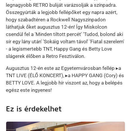
legnagyobb RETRO buliját varázsolják a színpadra.
Összegyúrták a legjobb fellépőket egy napra azért,
hogy szabadtéren a Rockwell Nagyszínpadon
láthatjuk őket augusztus 12-én! Így Miskolcon
csendül fel a 'Minden tiltott percét' 'Tudod, bolond aki
sír egy lány után' 'Sokáig voltam távol' 'Fiatal szerelem'
- a legismertebb TNT, Happy Gang és Betty Love
slágerek élőben a Retro Fesztiválon.
Augusztus 12-én este az Egyetemvárosban fellép ▸a
TNT LIVE (ÉLŐ KONCERT), ▸a HAPPY GANG (Cory) és
BETTY LOVE. A legjobb hír viszont az, hogy a belépés
egész este ingyenes!
Ez is érdekelhet