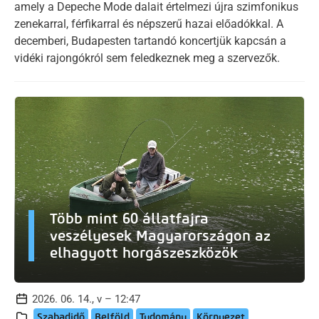
amely a Depeche Mode dalait értelmezi újra szimfonikus
zenekarral, férfikarral és népszerű hazai előadókkal. A
decemberi, Budapesten tartandó koncertjük kapcsán a
vidéki rajongókról sem feledkeznek meg a szervezők.
Több mint 60 állatfajra
veszélyesek Magyarországon az
elhagyott horgászeszközök
2026. 06. 14., v – 12:47
Szabadidő
Belföld
Tudomány
Környezet