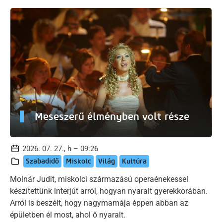
Meseszerű élményben volt része
2026. 07. 27., h – 09:26
Szabadidő
Miskolc
Világ
Kultúra
Molnár Judit, miskolci származású operaénekessel
készítettünk interjút arról, hogyan nyaralt gyerekkorában.
Arról is beszélt, hogy nagymamája éppen abban az
épületben él most, ahol ő nyaralt.