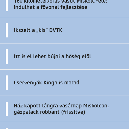
160 kilométer/órás vasút Miskolc felé:
indulhat a fővonal fejlesztése
Ikszelt a „kis” DVTK
Itt is el lehet bújni a hőség elől
Cservenyák Kinga is marad
Ház kapott lángra vasárnap Miskolcon,
gázpalack robbant (frissítve)