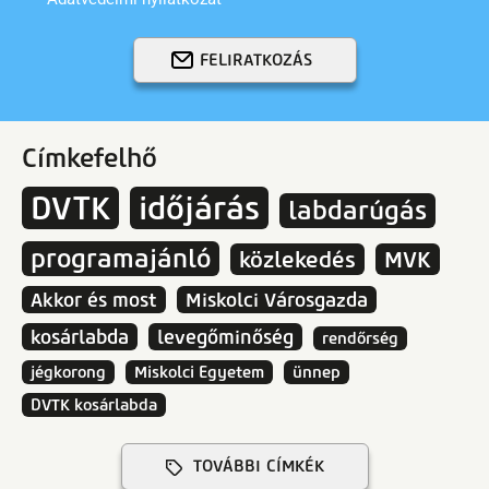
FELIRATKOZÁS
Címkefelhő
DVTK
időjárás
labdarúgás
programajánló
közlekedés
MVK
Akkor és most
Miskolci Városgazda
kosárlabda
levegőminőség
rendőrség
jégkorong
Miskolci Egyetem
ünnep
DVTK kosárlabda
TOVÁBBI CÍMKÉK