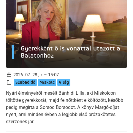
Gyerekként ő is vonattal utazott a
Balatonhoz
2026. 07. 28., k – 15:07
Szabadidő
Miskolc
Világ
Nyári élményeiről mesélt Bánhidi Lilla, aki Miskolcon
töltötte gyerekkorát, majd felnőttként elköltözött, később
pedig megírta a Sorsod Borsodot. A könyv Margó-díjat
nyert, ami minden évben a legjobb első prózakötetes
szerzőnek jár.