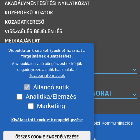
AKADÁLYMENTESÍTÉSI NYILATKOZAT
KÖZÉRDEKŰ ADATOK
KÖZADATKERESŐ
VISSZAÉLÉS BEJELENTÉS
MÉDIAAJÁNLAT
OLDALTÉRKÉP
Weboldalunk sütiket (cookie) használ a
forgalmának elemzéséhez.
A weboldalon való böngészéshez kérjük
ROVATOK
engedélyezze a sütik használatát!
További információk
Állandó sütik
A MISKOLC TV KORÁBBI MŰSORAI
Analitika/Elemzés
Marketing
Kiválasztott cookie-k engedélyezése
Minden jog fenntartva 2026 © MIKOM Miskolci Kommunikációs
Nonprofit Kft.
Withdraw consent
ÖSSZES COOKIE ENGEDÉLYEZÉSE