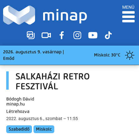
MENÜ
2026. augusztus 9. vasárnap |
Miskolc 30°C
Emőd
SALKAHÁZI RETRO
FESZTIVÁL
Bódogh Dávid
minap.hu
Létrehozva
2022. augusztus 6., szombat – 11:55
Szabadidő
Miskolc