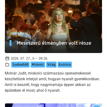
Meseszerű élményben volt része
2026. 07. 27., h – 09:26
Szabadidő
Miskolc
Világ
Kultúra
Molnár Judit, miskolci származású operaénekessel
készítettünk interjút arról, hogyan nyaralt gyerekkorában.
Arról is beszélt, hogy nagymamája éppen abban az
épületben él most, ahol ő nyaralt.