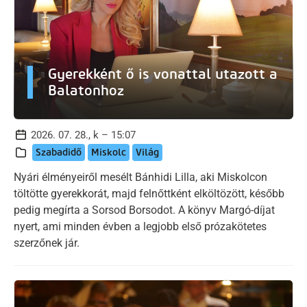
Gyerekként ő is vonattal utazott a
Balatonhoz
2026. 07. 28., k – 15:07
Szabadidő
Miskolc
Világ
Nyári élményeiről mesélt Bánhidi Lilla, aki Miskolcon
töltötte gyerekkorát, majd felnőttként elköltözött, később
pedig megírta a Sorsod Borsodot. A könyv Margó-díjat
nyert, ami minden évben a legjobb első prózakötetes
szerzőnek jár.