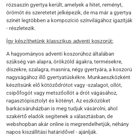
rózsaszín gyertya került, amelyek a hitet, reményt,
örömöt és szeretetet jelképezik, de ma már a gyertya
színét legtöbben a kompozíció színvilágához igazítják
- részletezik.
Így készíthetünk klasszikus adventi koszorút:
A hagyományos adventi koszorúhoz általában
szükség van alapra, örökzöld ágakra, termésekre,
díszekre, szalagra, masnira, négy gyertyára, a koszorú
nagyságához illő gyertyatüskékre. Munkaeszközként
készítsünk elő kötöződrótot vagy -szalagot, ollót,
csípőfogót vagy metszőollót a drót vágásához,
ragasztópisztolyt és kötényt. Az eszközöket
barkácsáruházban is meg tudjuk vásárolni, ahol
szakértő eladók segítenek a választásban, de
webshopban akár online is megrendelhetjük, néhány
napos kiszállítási határidővel - ajánlják.