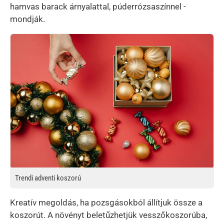
hamvas barack árnyalattal, púderrózsaszínnel -
mondják.
Kép
Trendi adventi koszorú
Kreatív megoldás, ha pozsgásokból állítjuk össze a
koszorút. A növényt beletűzhetjük vesszőkoszorúba,