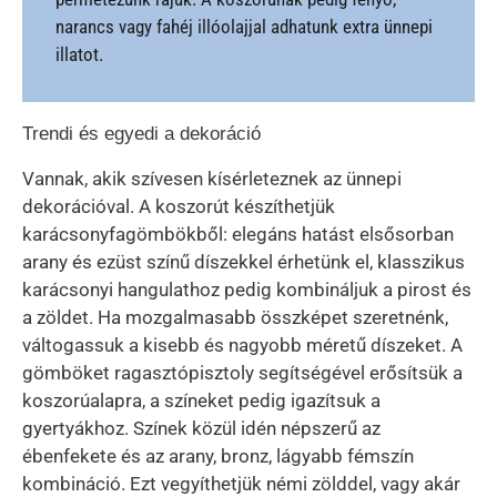
narancs vagy fahéj illóolajjal adhatunk extra ünnepi
illatot.
Trendi és egyedi a dekoráció
Vannak, akik szívesen kísérleteznek az ünnepi
dekorációval. A koszorút készíthetjük
karácsonyfagömbökből: elegáns hatást elsősorban
arany és ezüst színű díszekkel érhetünk el, klasszikus
karácsonyi hangulathoz pedig kombináljuk a pirost és
a zöldet. Ha mozgalmasabb összképet szeretnénk,
váltogassuk a kisebb és nagyobb méretű díszeket. A
gömböket ragasztópisztoly segítségével erősítsük a
koszorúalapra, a színeket pedig igazítsuk a
gyertyákhoz. Színek közül idén népszerű az
ébenfekete és az arany, bronz, lágyabb fémszín
kombináció. Ezt vegyíthetjük némi zölddel, vagy akár