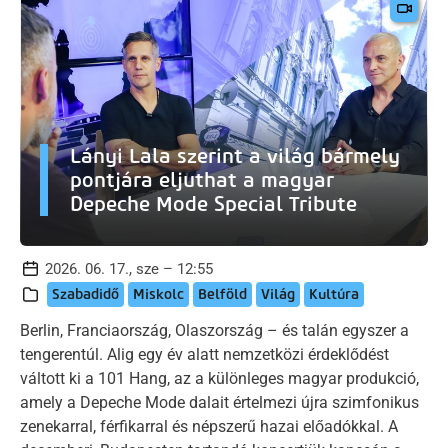
Lányi Lala szerint a világ bármely
pontjára eljuthat a magyar
Depeche Mode Special Tribute
2026. 06. 17., sze – 12:55
Szabadidő
Miskolc
Belföld
Világ
Kultúra
Berlin, Franciaország, Olaszország – és talán egyszer a
tengerentúl. Alig egy év alatt nemzetközi érdeklődést
váltott ki a 101 Hang, az a különleges magyar produkció,
amely a Depeche Mode dalait értelmezi újra szimfonikus
zenekarral, férfikarral és népszerű hazai előadókkal. A