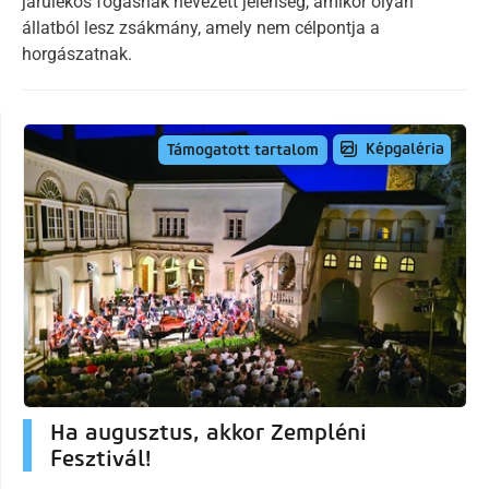
járulékos fogásnak nevezett jelenség, amikor olyan
állatból lesz zsákmány, amely nem célpontja a
horgászatnak.
Képgaléria
Támogatott tartalom
Ha augusztus, akkor Zempléni
Fesztivál!