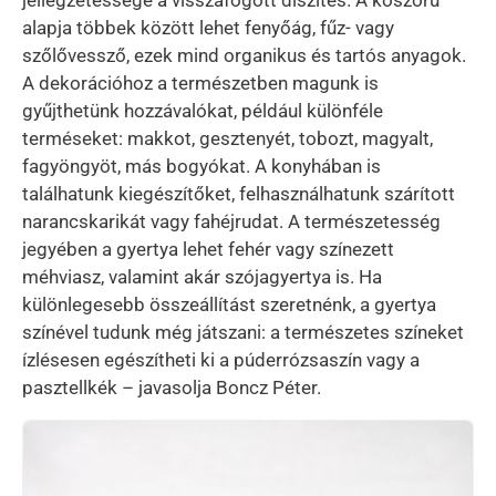
alapja többek között lehet fenyőág, fűz- vagy
szőlővessző, ezek mind organikus és tartós anyagok.
A dekorációhoz a természetben magunk is
gyűjthetünk hozzávalókat, például különféle
terméseket: makkot, gesztenyét, tobozt, magyalt,
fagyöngyöt, más bogyókat. A konyhában is
találhatunk kiegészítőket, felhasználhatunk szárított
narancskarikát vagy fahéjrudat. A természetesség
jegyében a gyertya lehet fehér vagy színezett
méhviasz, valamint akár szójagyertya is. Ha
különlegesebb összeállítást szeretnénk, a gyertya
színével tudunk még játszani: a természetes színeket
ízlésesen egészítheti ki a púderrózsaszín vagy a
pasztellkék – javasolja Boncz Péter.
Kép