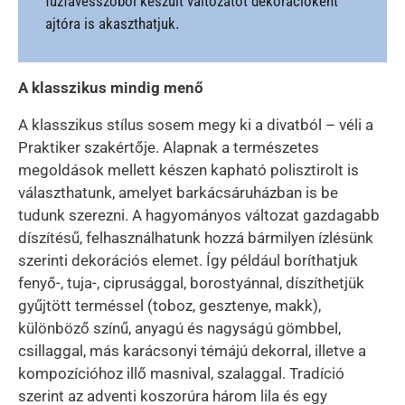
fűzfavesszőből készült változatot dekorációként
ajtóra is akaszthatjuk.
A klasszikus mindig menő
A klasszikus stílus sosem megy ki a divatból – véli a
Praktiker szakértője. Alapnak a természetes
megoldások mellett készen kapható polisztirolt is
választhatunk, amelyet barkácsáruházban is be
tudunk szerezni. A hagyományos változat gazdagabb
díszítésű, felhasználhatunk hozzá bármilyen ízlésünk
szerinti dekorációs elemet. Így például boríthatjuk
fenyő-, tuja-, ciprusággal, borostyánnal, díszíthetjük
gyűjtött terméssel (toboz, gesztenye, makk),
különböző színű, anyagú és nagyságú gömbbel,
csillaggal, más karácsonyi témájú dekorral, illetve a
kompozícióhoz illő masnival, szalaggal. Tradíció
szerint az adventi koszorúra három lila és egy