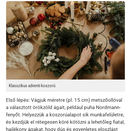
Kép
Klasszikus adventi koszorú
Első lépés: Vágjuk méretre (pl. 15 cm) metszőollóval
a választott örökzöld ágait, például puha Nordmann-
fenyőt. Helyezzük a koszorúalapot sík munkafelületre,
és kezdjük el rétegesen köré kötözni a lehetőleg fiatal,
hajlékony ágakat, hogy dús és egyenletes eloszlást