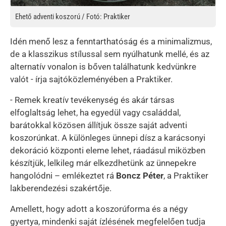
Ehető adventi koszorú / Fotó: Praktiker
Idén menő lesz a fenntarthatóság és a minimalizmus,
de a klasszikus stílussal sem nyúlhatunk mellé, és az
alternatív vonalon is bőven találhatunk kedvünkre
valót - írja sajtóközleményében a Praktiker.
- Remek kreatív tevékenység és akár társas
elfoglaltság lehet, ha egyedül vagy családdal,
barátokkal közösen állítjuk össze saját adventi
koszorúnkat. A különleges ünnepi dísz a karácsonyi
dekoráció központi eleme lehet, ráadásul miközben
készítjük, lelkileg már elkezdhetünk az ünnepekre
hangolódni – emlékeztet rá
Boncz Péter
, a Praktiker
lakberendezési szakértője.
Amellett, hogy adott a koszorúforma és a négy
gyertya, mindenki saját ízlésének megfelelően tudja