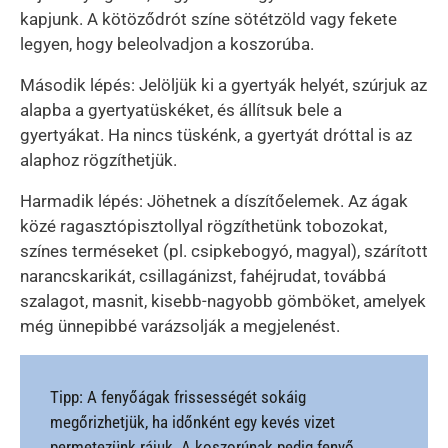
kapjunk. A kötöződrót színe sötétzöld vagy fekete
legyen, hogy beleolvadjon a koszorúba.
Második lépés: Jelöljük ki a gyertyák helyét, szúrjuk az
alapba a gyertyatüskéket, és állítsuk bele a
gyertyákat. Ha nincs tüskénk, a gyertyát dróttal is az
alaphoz rögzíthetjük.
Harmadik lépés: Jöhetnek a díszítőelemek. Az ágak
közé ragasztópisztollyal rögzíthetünk tobozokat,
színes terméseket (pl. csipkebogyó, magyal), szárított
narancskarikát, csillagánizst, fahéjrudat, továbbá
szalagot, masnit, kisebb-nagyobb gömböket, amelyek
még ünnepibbé varázsolják a megjelenést.
Tipp: A fenyőágak frissességét sokáig
megőrizhetjük, ha időnként egy kevés vizet
permetezünk rájuk. A koszorúnak pedig fenyő,