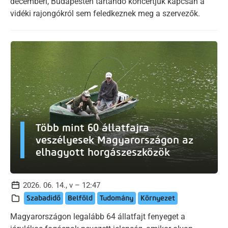
decemberi, Budapesten tartandó koncertjük kapcsán a
vidéki rajongókról sem feledkeznek meg a szervezők.
Több mint 60 állatfajra
veszélyesek Magyarországon az
elhagyott horgászeszközök
2026. 06. 14., v – 12:47
Szabadidő
Belföld
Tudomány
Környezet
Magyarországon legalább 64 állatfajt fenyeget a