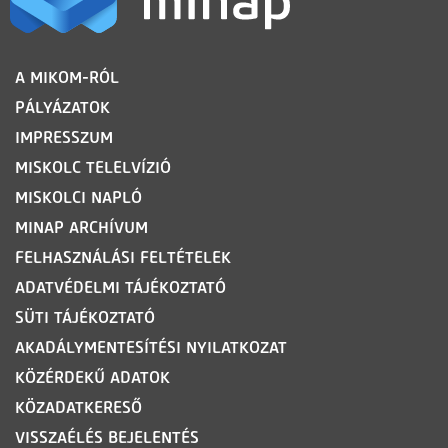
LÁBLÉC
A MIKOM-RÓL
PÁLYÁZATOK
IMPRESSZUM
MISKOLC TELELVÍZIÓ
MISKOLCI NAPLÓ
MINAP ARCHÍVUM
FELHASZNÁLÁSI FELTÉTELEK
ADATVÉDELMI TÁJÉKOZTATÓ
SÜTI TÁJÉKOZTATÓ
AKADÁLYMENTESÍTÉSI NYILATKOZAT
KÖZÉRDEKŰ ADATOK
KÖZADATKERESŐ
VISSZAÉLÉS BEJELENTÉS