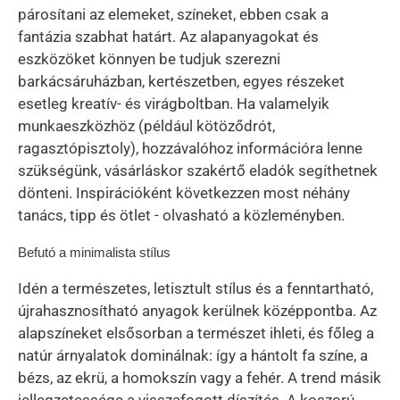
párosítani az elemeket, színeket, ebben csak a
fantázia szabhat határt. Az alapanyagokat és
eszközöket könnyen be tudjuk szerezni
barkácsáruházban, kertészetben, egyes részeket
esetleg kreatív- és virágboltban. Ha valamelyik
munkaeszközhöz (például kötöződrót,
ragasztópisztoly), hozzávalóhoz információra lenne
szükségünk, vásárláskor szakértő eladók segíthetnek
dönteni. Inspirációként következzen most néhány
tanács, tipp és ötlet - olvasható a közleményben.
Befutó a minimalista stílus
Idén a természetes, letisztult stílus és a fenntartható,
újrahasznosítható anyagok kerülnek középpontba. Az
alapszíneket elsősorban a természet ihleti, és főleg a
natúr árnyalatok dominálnak: így a hántolt fa színe, a
bézs, az ekrü, a homokszín vagy a fehér. A trend másik
jellegzetessége a visszafogott díszítés. A koszorú