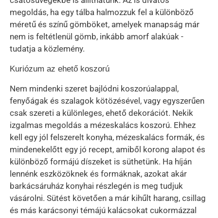
megoldás, ha egy tálba halmozzuk fel a különböző
méretű és színű gömböket, amelyek manapság már
nem is feltétlenül gömb, inkább amorf alakúak -
tudatja a közlemény.
Kuriózum az ehető koszorú
Nem mindenki szeret bajlódni koszorúalappal,
fenyőágak és szalagok kötözésével, vagy egyszerűen
csak szereti a különleges, ehető dekorációt. Nekik
izgalmas megoldás a mézeskalács koszorú. Ehhez
kell egy jól felszerelt konyha, mézeskalács formák, és
mindenekelőtt egy jó recept, amiből korong alapot és
különböző formájú díszeket is süthetünk. Ha híján
lennénk eszközöknek és formáknak, azokat akár
barkácsáruház konyhai részlegén is meg tudjuk
vásárolni. Sütést követően a már kihűlt harang, csillag
és más karácsonyi témájú kalácsokat cukormázzal