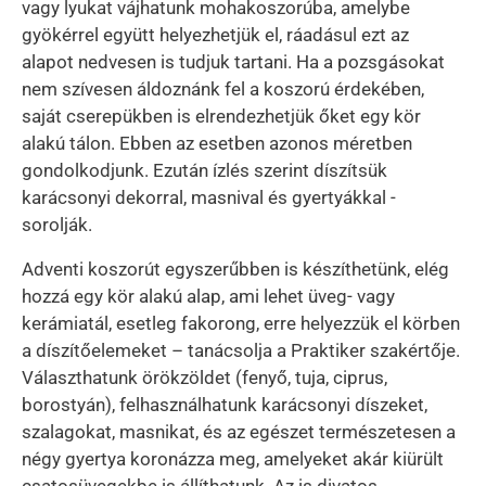
vagy lyukat vájhatunk mohakoszorúba, amelybe
gyökérrel együtt helyezhetjük el, ráadásul ezt az
alapot nedvesen is tudjuk tartani. Ha a pozsgásokat
nem szívesen áldoznánk fel a koszorú érdekében,
saját cserepükben is elrendezhetjük őket egy kör
alakú tálon. Ebben az esetben azonos méretben
gondolkodjunk. Ezután ízlés szerint díszítsük
karácsonyi dekorral, masnival és gyertyákkal -
sorolják.
Adventi koszorút egyszerűbben is készíthetünk, elég
hozzá egy kör alakú alap, ami lehet üveg- vagy
kerámiatál, esetleg fakorong, erre helyezzük el körben
a díszítőelemeket – tanácsolja a Praktiker szakértője.
Választhatunk örökzöldet (fenyő, tuja, ciprus,
borostyán), felhasználhatunk karácsonyi díszeket,
szalagokat, masnikat, és az egészet természetesen a
négy gyertya koronázza meg, amelyeket akár kiürült
csatosüvegekbe is állíthatunk. Az is divatos