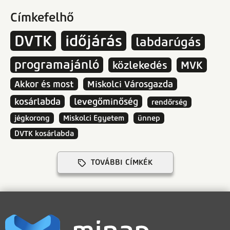
Címkefelhő
DVTK
időjárás
labdarúgás
programajánló
közlekedés
MVK
Akkor és most
Miskolci Városgazda
kosárlabda
levegőminőség
rendőrség
jégkorong
Miskolci Egyetem
ünnep
DVTK kosárlabda
TOVÁBBI CÍMKÉK