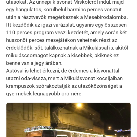
utasokat. Az ünnepi kisvonat Miskolcról indul, majd
egy hangulatos, körülbelül harminc perces vonatút
után a résztvevők megérkeznek a Mesebirodalomba.
Itt kezdődik az igazi varázslat, ugyanis egy összesen
110 perces program veszi kezdetét, amely során két
huszonöt perces mesejátékon vehetnek részt az
érdeklődők, sőt, találkozhatnak a Mikulással is, akitől
mikuláscsomagot kapnak a kisebbek, akiknek ez
benne van a jegy árában.
Autóval is lehet érkezni, de érdemes a kisvonattal
utazni oda-vissza, mert a Mikulásvonat kocsijaiban
krampuszok szórakoztatják az utazóközönséget a
gyermekek legnagyobb örömére.
Kép