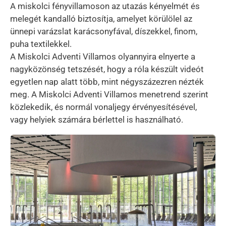
A miskolci fényvillamoson az utazás kényelmét és
melegét kandalló biztosítja, amelyet körülölel az
ünnepi varázslat karácsonyfával, díszekkel, finom,
puha textilekkel.
A Miskolci Adventi Villamos olyannyira elnyerte a
nagyközönség tetszését, hogy a róla készült videót
egyetlen nap alatt több, mint négyszázezren nézték
meg. A Miskolci Adventi Villamos menetrend szerint
közlekedik, és normál vonaljegy érvényesítésével,
vagy helyiek számára bérlettel is használható.
Kép