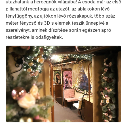
utazhatunk a hercegnők világába! A csoda már az első
pillanattól megfogja az utazót, az ablakokon lévő
fényfüggöny, az ajtókon lévő rózsakapuk, több száz
méter fénycső és 3D-s elemek teszik ünnepivé a
szerelvényt, aminek díszítése során egészen apró
részletekre is odafigyeltek.
Kép