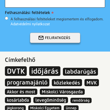
Felhasználási feltételek
A felhasználási feltételeket megismertem és elfogadom.
Adatvédelmi nyilatkozat
FELIRATKOZÁS
Címkefelhő
DVTK
időjárás
labdarúgás
programajánló
közlekedés
MVK
Akkor és most
Miskolci Városgazda
kosárlabda
levegőminőség
rendőrség
jégkorong
Miskolci Egyetem
ünnep