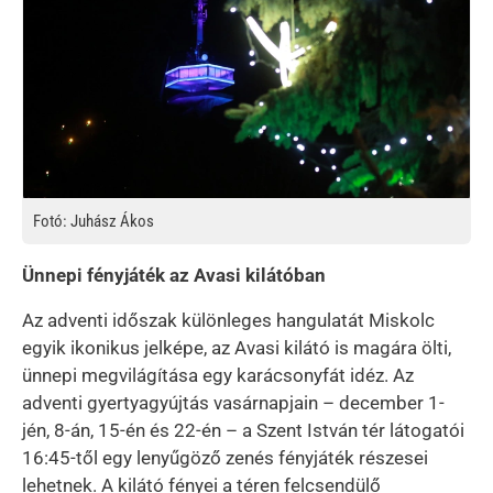
Fotó: Juhász Ákos
Ünnepi fényjáték az Avasi kilátóban
Az adventi időszak különleges hangulatát Miskolc
egyik ikonikus jelképe, az Avasi kilátó is magára ölti,
ünnepi megvilágítása egy karácsonyfát idéz. Az
adventi gyertyagyújtás vasárnapjain – december 1-
jén, 8-án, 15-én és 22-én – a Szent István tér látogatói
16:45-től egy lenyűgöző zenés fényjáték részesei
lehetnek. A kilátó fényei a téren felcsendülő