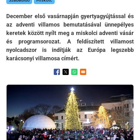
Szabadidő
Miskolc
December első vasárnapján gyertyagyújtással és
az adventi villamos bemutatásával ünnepélyes
keretek között nyílt meg a miskolci adventi vásár
és programsorozat. A feldíszített villamost
nyolcadszor is indítják az Európa legszebb
karácsonyi villamosa címért.
Opens in a new window
Opens in a new window
Opens in a new window
Kép