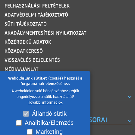
FELHASZNÁLÁSI FELTÉTELEK
ADATVÉDELMI TÁJÉKOZTATÓ
SÜTI TÁJÉKOZTATÓ
AKADÁLYMENTESÍTÉSI NYILATKOZAT
KÖZÉRDEKŰ ADATOK
KÖZADATKERESŐ
VISSZAÉLÉS BEJELENTÉS
MÉDIAAJÁNLAT
OLDALTÉRKÉP
Weboldalunk sütiket (cookie) használ a
forgalmának elemzéséhez.
A weboldalon való böngészéshez kérjük
ROVATOK
engedélyezze a sütik használatát!
További információk
Állandó sütik
A MISKOLC TV KORÁBBI MŰSORAI
Analitika/Elemzés
Marketing