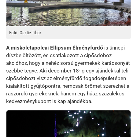
Fotó: Osztie Tibor
A miskolctapolcai Ellipsum Élményfürdő
is ünnepi
díszbe öltözött, és csatlakozott a cipősdoboz
akcióhoz, hogy a nehéz sorsú gyermekek karácsonyát
szebbé tegye. Aki december 18-ig egy ajándékkal teli
cipősdobozt visz az élményfürdő fogadóépületében
kialakított gyűjtőpontra, nemcsak örömet szerezhet a
rászoruló gyerekeknek, hanem egy húsz százalékos
kedvezménykupont is kap ajándékba.
Kép