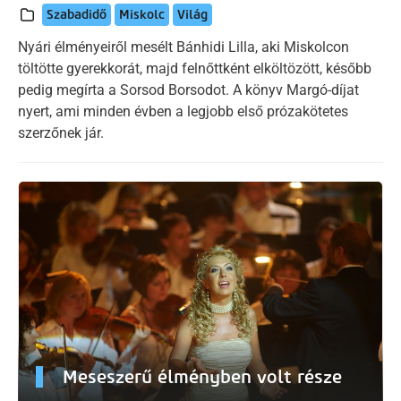
Szabadidő
Miskolc
Világ
Nyári élményeiről mesélt Bánhidi Lilla, aki Miskolcon
töltötte gyerekkorát, majd felnőttként elköltözött, később
pedig megírta a Sorsod Borsodot. A könyv Margó-díjat
nyert, ami minden évben a legjobb első prózakötetes
szerzőnek jár.
Meseszerű élményben volt része