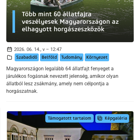
Több mint 60 állatfajra
veszélyesek Magyarországon az
elhagyott horgászeszközök
2026. 06. 14., v – 12:47
Szabadidő
Belföld
Tudomány
Környezet
Magyarországon legalább 64 állatfajt fenyeget a
járulékos fogásnak nevezett jelenség, amikor olyan
állatból lesz zsákmány, amely nem célpontja a
horgászatnak.
Képgaléria
Támogatott tartalom