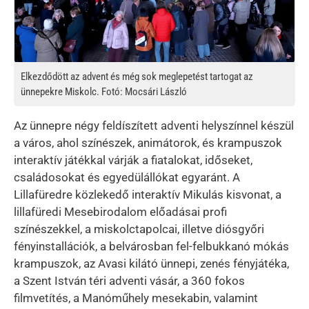
Elkezdődött az advent és még sok meglepetést tartogat az
ünnepekre Miskolc. Fotó: Mocsári László
Az ünnepre négy feldíszített adventi helyszínnel készül
a város, ahol színészek, animátorok, és krampuszok
interaktív játékkal várják a fiatalokat, időseket,
családosokat és egyedülállókat egyaránt. A
Lillafüredre közlekedő interaktív Mikulás kisvonat, a
lillafüredi Mesebirodalom előadásai profi
színészekkel, a miskolctapolcai, illetve diósgyőri
fényinstallációk, a belvárosban fel-felbukkanó mókás
krampuszok, az Avasi kilátó ünnepi, zenés fényjátéka,
a Szent István téri adventi vásár, a 360 fokos
filmvetítés, a Manóműhely mesekabin, valamint