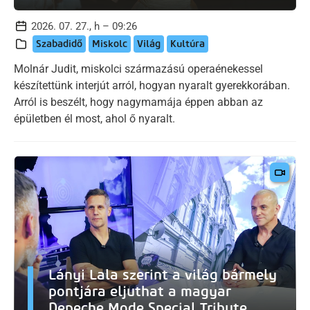
2026. 07. 27., h – 09:26
Szabadidő
Miskolc
Világ
Kultúra
Molnár Judit, miskolci származású operaénekessel
készítettünk interjút arról, hogyan nyaralt gyerekkorában.
Arról is beszélt, hogy nagymamája éppen abban az
épületben él most, ahol ő nyaralt.
Lányi Lala szerint a világ bármely
pontjára eljuthat a magyar
Depeche Mode Special Tribute