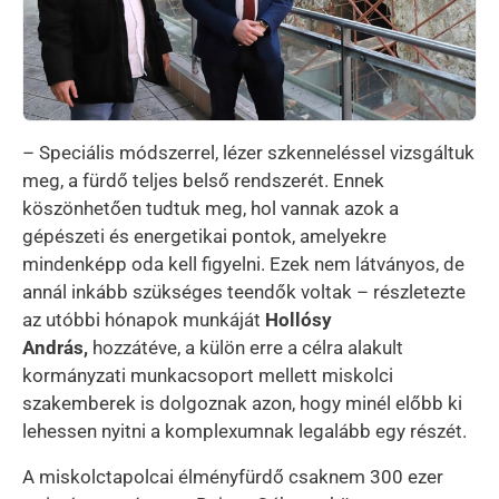
– Speciális módszerrel, lézer szkenneléssel vizsgáltuk
meg, a fürdő teljes belső rendszerét. Ennek
köszönhetően tudtuk meg, hol vannak azok a
gépészeti és energetikai pontok, amelyekre
mindenképp oda kell figyelni. Ezek nem látványos, de
annál inkább szükséges teendők voltak – részletezte
az utóbbi hónapok munkáját
Hollósy
András,
hozzátéve, a külön erre a célra alakult
kormányzati munkacsoport mellett miskolci
szakemberek is dolgoznak azon, hogy minél előbb ki
lehessen nyitni a komplexumnak legalább egy részét.
A miskolctapolcai élményfürdő csaknem 300 ezer