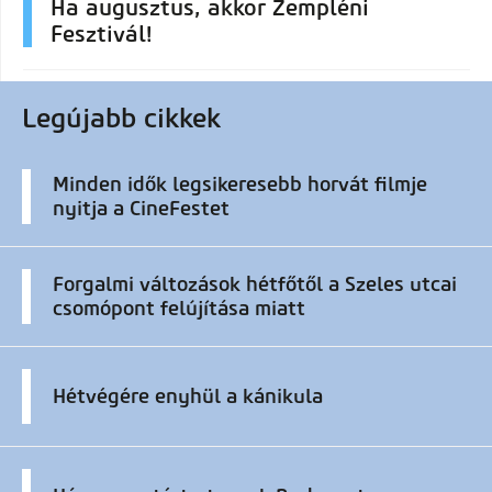
Ha augusztus, akkor Zempléni
Fesztivál!
Legújabb cikkek
Minden idők legsikeresebb horvát filmje
nyitja a CineFestet
Forgalmi változások hétfőtől a Szeles utcai
csomópont felújítása miatt
Hétvégére enyhül a kánikula