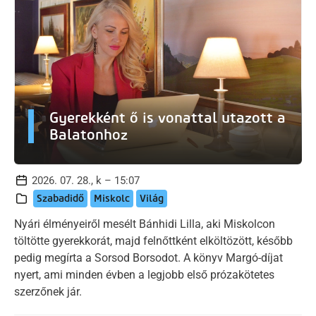
Gyerekként ő is vonattal utazott a
Balatonhoz
2026. 07. 28., k – 15:07
Szabadidő
Miskolc
Világ
Nyári élményeiről mesélt Bánhidi Lilla, aki Miskolcon
töltötte gyerekkorát, majd felnőttként elköltözött, később
pedig megírta a Sorsod Borsodot. A könyv Margó-díjat
nyert, ami minden évben a legjobb első prózakötetes
szerzőnek jár.