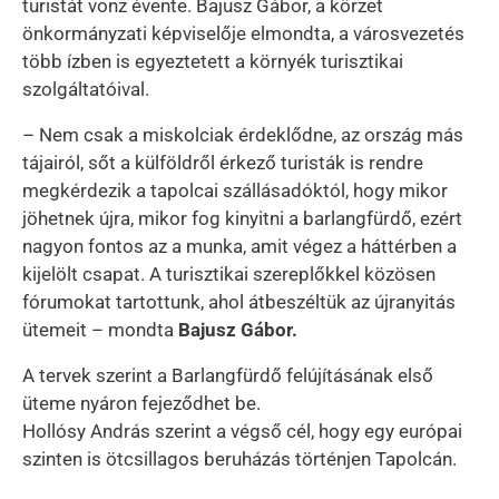
turistát vonz évente. Bajusz Gábor, a körzet
önkormányzati képviselője elmondta, a városvezetés
több ízben is egyeztetett a környék turisztikai
szolgáltatóival.
– Nem csak a miskolciak érdeklődne, az ország más
tájairól, sőt a külföldről érkező turisták is rendre
megkérdezik a tapolcai szállásadóktól, hogy mikor
jöhetnek újra, mikor fog kinyitni a barlangfürdő, ezért
nagyon fontos az a munka, amit végez a háttérben a
kijelölt csapat. A turisztikai szereplőkkel közösen
fórumokat tartottunk, ahol átbeszéltük az újranyitás
ütemeit – mondta
Bajusz Gábor.
A tervek szerint a Barlangfürdő felújításának első
üteme nyáron fejeződhet be.
Hollósy András szerint a végső cél, hogy egy európai
szinten is ötcsillagos beruházás történjen Tapolcán.