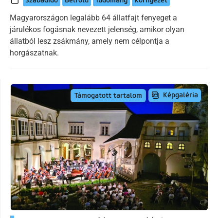
Szabadidő
Belföld
Tudomány
Környezet
Magyarországon legalább 64 állatfajt fenyeget a
járulékos fogásnak nevezett jelenség, amikor olyan
állatból lesz zsákmány, amely nem célpontja a
horgászatnak.
Képgaléria
Támogatott tartalom