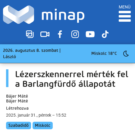
MENÜ
2026. augusztus 8. szombat |
Miskolc 18°C
László
Lézerszkennerrel mérték fel
a Barlangfürdő állapotát
Bájer Máté
Bájer Máté
Létrehozva
2025. január 31., péntek – 15:52
Szabadidő
Miskolc