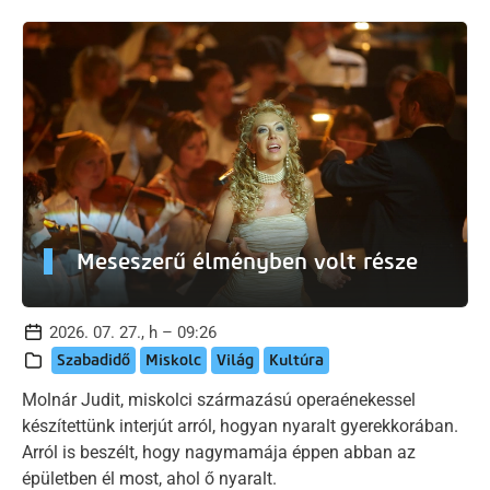
Meseszerű élményben volt része
2026. 07. 27., h – 09:26
Szabadidő
Miskolc
Világ
Kultúra
Molnár Judit, miskolci származású operaénekessel
készítettünk interjút arról, hogyan nyaralt gyerekkorában.
Arról is beszélt, hogy nagymamája éppen abban az
épületben él most, ahol ő nyaralt.