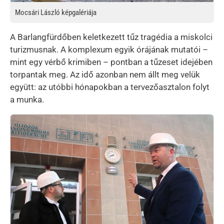
Mocsári László képgalériája
A Barlangfürdőben keletkezett tűz tragédia a miskolci
turizmusnak. A komplexum egyik órájának mutatói –
mint egy vérbő krimiben – pontban a tűzeset idejében
torpantak meg. Az idő azonban nem állt meg velük
együtt: az utóbbi hónapokban a tervezőasztalon folyt
a munka.
Kép