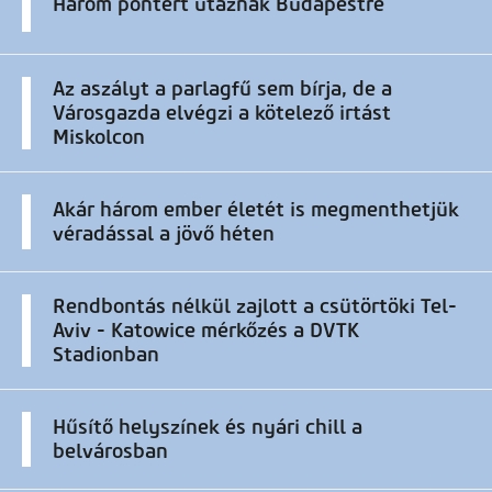
Három pontért utaznak Budapestre
Az aszályt a parlagfű sem bírja, de a
Városgazda elvégzi a kötelező irtást
Miskolcon
Akár három ember életét is megmenthetjük
véradással a jövő héten
Rendbontás nélkül zajlott a csütörtöki Tel-
Aviv - Katowice mérkőzés a DVTK
Stadionban
Hűsítő helyszínek és nyári chill a
belvárosban