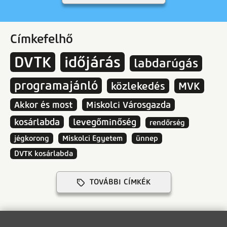
Címkefelhő
DVTK
időjárás
labdarúgás
programajánló
közlekedés
MVK
Akkor és most
Miskolci Városgazda
kosárlabda
levegőminőség
rendőrség
jégkorong
Miskolci Egyetem
ünnep
DVTK kosárlabda
TOVÁBBI CÍMKÉK